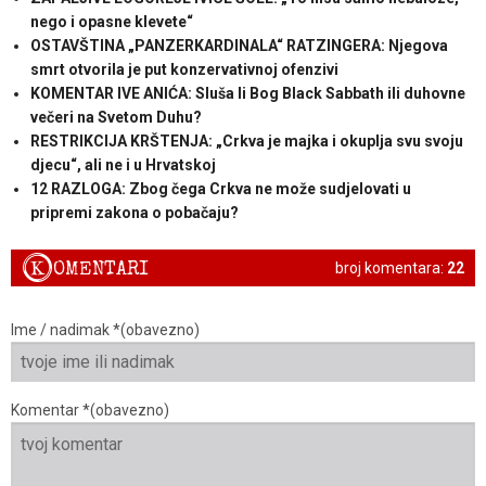
nego i opasne klevete“
OSTAVŠTINA „PANZERKARDINALA“ RATZINGERA: Njegova
smrt otvorila je put konzervativnoj ofenzivi
KOMENTAR IVE ANIĆA: Sluša li Bog Black Sabbath ili duhovne
večeri na Svetom Duhu?
RESTRIKCIJA KRŠTENJA: „Crkva je majka i okuplja svu svoju
djecu“, ali ne i u Hrvatskoj
12 RAZLOGA: Zbog čega Crkva ne može sudjelovati u
pripremi zakona o pobačaju?
K
OMENTARI
broj komentara:
22
Ime / nadimak *(obavezno)
Komentar *(obavezno)