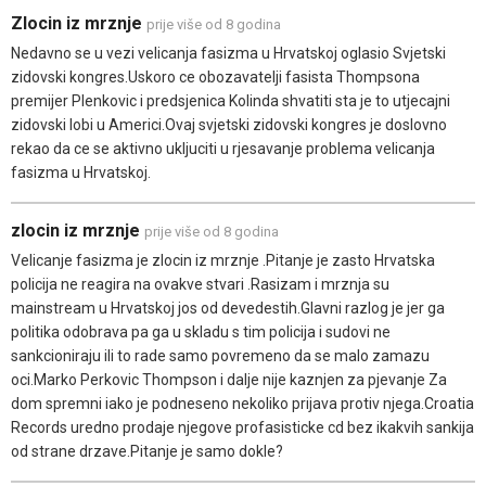
Zlocin iz mrznje
prije više od 8 godina
Nedavno se u vezi velicanja fasizma u Hrvatskoj oglasio Svjetski
zidovski kongres.Uskoro ce obozavatelji fasista Thompsona
premijer Plenkovic i predsjenica Kolinda shvatiti sta je to utjecajni
zidovski lobi u Americi.Ovaj svjetski zidovski kongres je doslovno
rekao da ce se aktivno ukljuciti u rjesavanje problema velicanja
fasizma u Hrvatskoj.
zlocin iz mrznje
prije više od 8 godina
Velicanje fasizma je zlocin iz mrznje .Pitanje je zasto Hrvatska
policija ne reagira na ovakve stvari .Rasizam i mrznja su
mainstream u Hrvatskoj jos od devedestih.Glavni razlog je jer ga
politika odobrava pa ga u skladu s tim policija i sudovi ne
sankcioniraju ili to rade samo povremeno da se malo zamazu
oci.Marko Perkovic Thompson i dalje nije kaznjen za pjevanje Za
dom spremni iako je podneseno nekoliko prijava protiv njega.Croatia
Records uredno prodaje njegove profasisticke cd bez ikakvih sankija
od strane drzave.Pitanje je samo dokle?