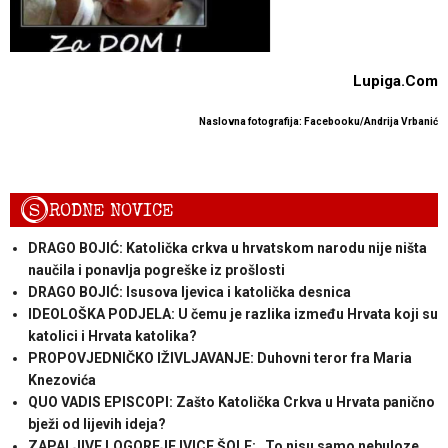
Lupiga.Com
Naslovna fotografija: Facebooku/Andrija Vrbanić
S
RODNE NOVICE
DRAGO BOJIĆ: Katolička crkva u hrvatskom narodu nije ništa
naučila i ponavlja pogreške iz prošlosti
DRAGO BOJIĆ: ​Isusova ljevica i katolička desnica
IDEOLOŠKA PODJELA: U čemu je razlika između Hrvata koji su
katolici i Hrvata katolika?
PROPOVJEDNIČKO IŽIVLJAVANJE: Duhovni teror fra Maria
Knezovića
QUO VADIS EPISCOPI: Zašto Katolička Crkva u Hrvata panično
bježi od lijevih ideja?
ZAPALJIVE LOGOREJE IVICE ŠOLE: „To nisu samo nebuloze,