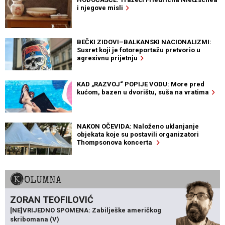
i njegove misli
BEČKI ZIDOVI–BALKANSKI NACIONALIZMI:
Susret koji je fotoreportažu pretvorio u
agresivnu prijetnju
KAD „RAZVOJ“ POPIJE VODU: More pred
kućom, bazen u dvorištu, suša na vratima
NAKON OČEVIDA: Naloženo uklanjanje
objekata koje su postavili organizatori
Thompsonova koncerta
KOLUMNA
ZORAN TEOFILOVIĆ
[NE]VRIJEDNO SPOMENA: Zabilješke američkog
skribomana (V)