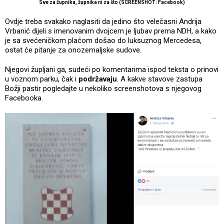
Sve za župnika, župnika ni za što (SCREENSHOT: Facebook)
Ovdje treba svakako naglasiti da jedino što velečasni Andrija
Vrbanić dijeli s imenovanim dvojcem je ljubav prema NDH, a kako
je sa svećeničkom plaćom došao do luksuznog Mercedesa,
ostat će pitanje za onozemaljske sudove.
Njegovi župljani ga, sudeći po komentarima ispod teksta o prinovi
u voznom parku, čak i
podržavaju
. A kakve stavove zastupa
Božji pastir pogledajte u nekoliko screenshotova s njegovog
Facebooka.