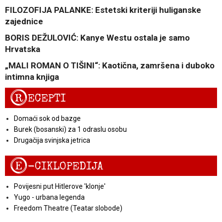
FILOZOFIJA PALANKE: Estetski kriteriji huliganske
zajednice
BORIS DEŽULOVIĆ: Kanye Westu ostala je samo
Hrvatska
„MALI ROMAN O TIŠINI“: Kaotična, zamršena i duboko
intimna knjiga
R
ECEPTI
Domaći sok od bazge
Burek (bosanski) za 1 odraslu osobu
Drugačija svinjska jetrica
E
-CIKLOPEDIJA
Povijesni put Hitlerove 'klonje'
Yugo - urbana legenda
Freedom Theatre (Teatar slobode)