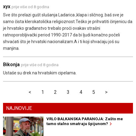
xyx
prije više od 8 godina
Sve što prelazi gušt slušanja Ladarica ,klapa i sličnog..baš sve je
samo čista klerokatolička religioznost.Teško je prihvatiti činjenicu da
je hrvatsko građanstvo trebalo proći ovakav strašni
ratnoporobljivački period 1990-2017 da bi ljudi konačno počeli
shvaćati što je hrvatski nacionalizam.A i ti koji shvaćaju još su
manjina.
Bikonja
prije više od 8 godina
Ustaše su drek na hrvatskim cipelama.
<
1
2
3
4
5
>
NAJNOVIJE
VRLO BALKANSKA PARANOJA: Zašto me
tamo stalno smatraju špijunom?