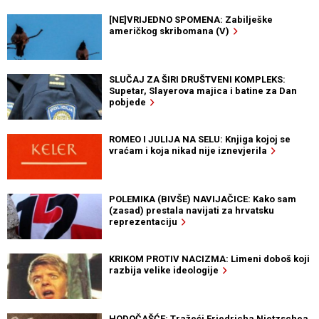
[NE]VRIJEDNO SPOMENA: Zabilješke
američkog skribomana (V)
SLUČAJ ZA ŠIRI DRUŠTVENI KOMPLEKS:
Supetar, Slayerova majica i batine za Dan
pobjede
ROMEO I JULIJA NA SELU: Knjiga kojoj se
vraćam i koja nikad nije iznevjerila
POLEMIKA (BIVŠE) NAVIJAČICE: Kako sam
(zasad) prestala navijati za hrvatsku
reprezentaciju
KRIKOM PROTIV NACIZMA: Limeni doboš koji
razbija velike ideologije
HODOČAŠĆE: Tražeći Friedricha Nietzschea