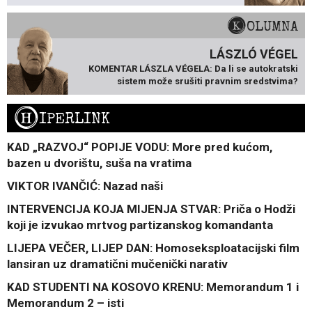
KOLUMNA
LÁSZLÓ VÉGEL
KOMENTAR LÁSZLA VÉGELA: Da li se autokratski
sistem može srušiti pravnim sredstvima?
H
IPERLINK
KAD „RAZVOJ“ POPIJE VODU: More pred kućom,
bazen u dvorištu, suša na vratima
VIKTOR IVANČIĆ: Nazad naši
INTERVENCIJA KOJA MIJENJA STVAR: Priča o Hodži
koji je izvukao mrtvog partizanskog komandanta
LIJEPA VEČER, LIJEP DAN: Homoseksploatacijski film
lansiran uz dramatični mučenički narativ
KAD STUDENTI NA KOSOVO KRENU: Memorandum 1 i
Memorandum 2 – isti