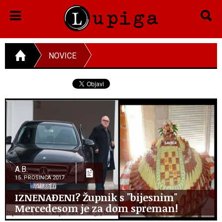
NOVICE
A.B.
15. PROSINCA 2017.
IZNENAĐENI? Župnik s "bijesnim"
Mercedesom je za dom spreman!