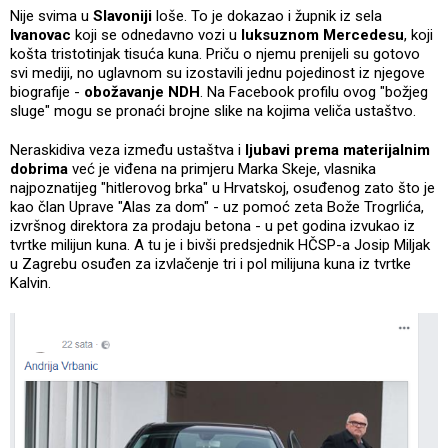
Nije svima u
Slavoniji
loše. To je dokazao i župnik iz sela
Ivanovac
koji se odnedavno vozi u
luksuznom Mercedesu
, koji
košta tristotinjak tisuća kuna. Priču o njemu prenijeli su gotovo
svi mediji, no uglavnom su izostavili jednu pojedinost iz njegove
biografije -
obožavanje NDH
. Na Facebook profilu ovog "božjeg
sluge" mogu se pronaći brojne slike na kojima veliča ustaštvo.
Neraskidiva veza između ustaštva i
ljubavi prema materijalnim
dobrima
već je viđena na primjeru Marka Skeje, vlasnika
najpoznatijeg "hitlerovog brka" u Hrvatskoj, osuđenog zato što je
kao član Uprave "Alas za dom" - uz pomoć zeta Bože Trogrlića,
izvršnog direktora za prodaju betona - u pet godina izvukao iz
tvrtke milijun kuna. A tu je i bivši predsjednik HČSP-a Josip Miljak
u Zagrebu osuđen za izvlačenje tri i pol milijuna kuna iz tvrtke
Kalvin.