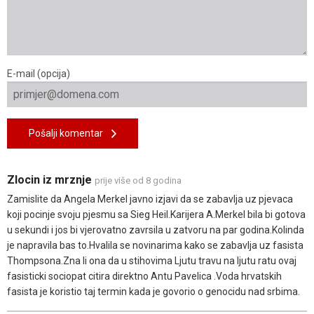
E-mail (opcija)
Pošalji komentar
Zlocin iz mrznje
prije više od 8 godina
Zamislite da Angela Merkel javno izjavi da se zabavlja uz pjevaca
koji pocinje svoju pjesmu sa Sieg Heil.Karijera A.Merkel bila bi gotova
u sekundi i jos bi vjerovatno zavrsila u zatvoru na par godina.Kolinda
je napravila bas to.Hvalila se novinarima kako se zabavlja uz fasista
Thompsona.Zna li ona da u stihovima Ljutu travu na ljutu ratu ovaj
fasisticki sociopat citira direktno Antu Pavelica .Voda hrvatskih
fasista je koristio taj termin kada je govorio o genocidu nad srbima.