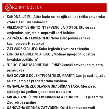
S
RODNE NOVICE
KAKODALJE.EU: A što kada se iza njih zalupe teška zatvorska
vrata i izađu na slobodu?
VELIČANSTVENIH 12 INTERVENCIJA (FOTO): Što su sve
umjetnice i umjetnici napravili u tri bolnice
ZAPAŽENE INTERVENCIJE: Novo ruho jedine ženske
kaznionice u Hrvatskoj
ZATVORSKI BLUES: Kako izgleda život iza rešetaka
LUPIGA NA GOLOM OTOKU: „Molimo upogoniti opet za
hrvatske političare“
"DRUGI DOM" MARINE PAULENKE: Ženski zatvor kao mjesto
paradoksa
RAZGOVOR S KOLEKTIVOM "DI SU PARE?": Ćaći je sad najteže,
ne smijemo se predati crnim mislima
OBNAVLJA SE ZLOGLASNA GRADIŠKA STARA: Mesićevo
sjećanje na godinu i jedan dan u zatvoru
MILAN BANDIĆ PROTIV KRIMINALA I KORUPCIJE: I ja sam za
Zagreb bez mafije
OSNOVANA UDRUGA ZATVORENIKA: U članstvo pozvali