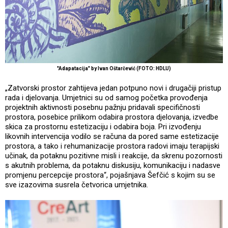
"Adapatacija" by Ivan Oštarčević (FOTO: HDLU)
„Zatvorski prostor zahtijeva jedan potpuno novi i drugačiji pristup
rada i djelovanja. Umjetnici su od samog početka provođenja
projektnih aktivnosti posebnu pažnju pridavali specifičnosti
prostora, posebice prilikom odabira prostora djelovanja, izvedbe
skica za prostornu estetizaciju i odabira boja. Pri izvođenju
likovnih intervencija vodilo se računa da pored same estetizacije
prostora, a tako i rehumanizacije prostora radovi imaju terapijski
učinak, da potaknu pozitivne misli i reakcije, da skrenu pozornosti
s akutnih problema, da potaknu diskusiju, komunikaciju i nadasve
promjenu percepcije prostora“, pojašnjava Šefčić s kojim su se
sve izazovima susrela četvorica umjetnika.