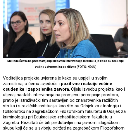
Melinda Šefčić na predstavljanju likovnih intervencija istaknula je kako su reakcije
većine zatvorenika pozitivne (FOTO: HDLU)
Voditeljica projekta uvjerena je kako su uspjeli u svojim
zamislima, o čemu svjedoče i
pozitivne reakcije većine
osuđenika i zaposlenika zatvora
. Cijelu izvedbu projekta, kao i
utjecaj nastalih intervencija na promjenu percepcije prostora,
pratio je istraživački tim sastavljen od znanstvenika različitih
struka i s različitih institucija, kao što su Odsjek za etnologiju i
folkloristiku na zagrebačkom Filozofskom fakultetu ili Odsjek za
kriminologiju pri Edukacijsko-rehabilitacijskom fakultetu u
Zagrebu. Rezultati će biti predstavljeni na javnom izlagačkom
skupu koji će se u svibnju održati na zagrebačkom Filozofskom