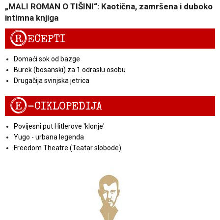
„MALI ROMAN O TIŠINI“: Kaotična, zamršena i duboko
intimna knjiga
R
ECEPTI
Domaći sok od bazge
Burek (bosanski) za 1 odraslu osobu
Drugačija svinjska jetrica
E
-CIKLOPEDIJA
Povijesni put Hitlerove 'klonje'
Yugo - urbana legenda
Freedom Theatre (Teatar slobode)