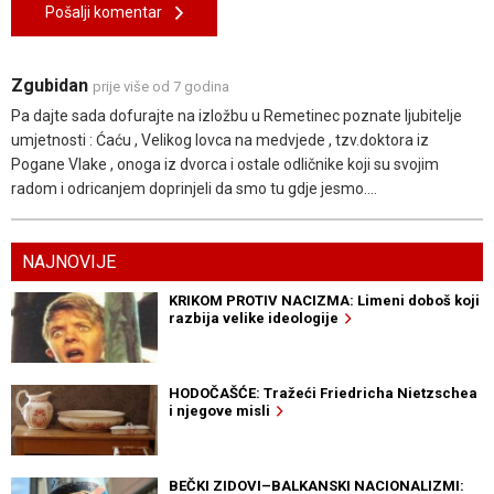
Pošalji komentar
Zgubidan
prije više od 7 godina
Pa dajte sada dofurajte na izložbu u Remetinec poznate ljubitelje
umjetnosti : Ćaću , Velikog lovca na medvjede , tzv.doktora iz
Pogane Vlake , onoga iz dvorca i ostale odličnike koji su svojim
radom i odricanjem doprinjeli da smo tu gdje jesmo....
NAJNOVIJE
KRIKOM PROTIV NACIZMA: Limeni doboš koji
razbija velike ideologije
HODOČAŠĆE: Tražeći Friedricha Nietzschea
i njegove misli
BEČKI ZIDOVI–BALKANSKI NACIONALIZMI: