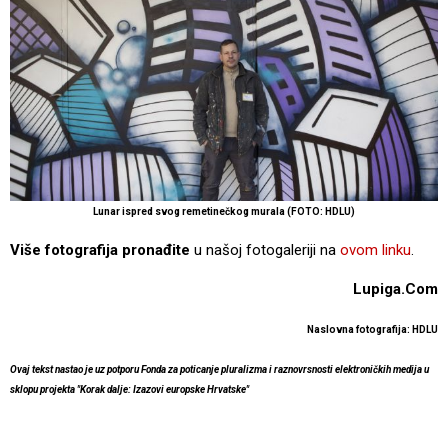
Lunar ispred svog remetinečkog murala (FOTO: HDLU)
Više fotografija
pronađite
u našoj fotogaleriji na
ovom linku
.
Lupiga.Com
Naslovna fotografija: HDLU
Ovaj tekst nastao je uz potporu Fonda za poticanje pluralizma i raznovrsnosti elektroničkih medija u
sklopu projekta "Korak dalje: Izazovi europske Hrvatske"