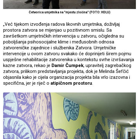
Četvorica umjetnika na "mjestu zločina" (FOTO: HDLU)
„Već tijekom izvođenja radova likovnih umjetnika, doživljaj
prostora zatvora se mijenjao u pozitivnom smislu. Sa
završetkom umjetničkih intervencija u zatvoru, očigledna su
poboljšanja psihosocijalne klime i međusobnih odnosa
zatvoreničke zajednice i službenika Zatvora. Umjetničke
intervencije u ovom zatvoru svakako će doprinijeti širem pojmu
uspješne rehabilitacije zatvorenika u kontekstu svrhe izvršavanja
kazne zatvora, rekao je
Damir Čumpek
, upravitelj zagrebačkog
zatvora, prilikom predstavljanja projekta, dok je Melinda Šefčić
objasnila kako je cijela organizacija projekta bila vrlo izazovna i
specifična, jer je riječ o
atipičnom prostoru
.