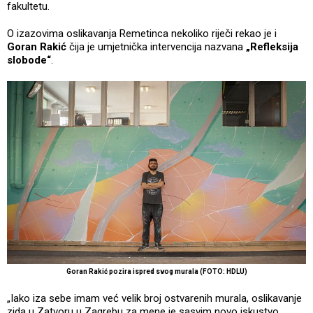
fakultetu.
O izazovima oslikavanja Remetinca nekoliko riječi rekao je i
Goran Rakić
čija je umjetnička intervencija nazvana
„Refleksija
slobode“
.
Goran Rakić pozira ispred svog murala (FOTO: HDLU)
„Iako iza sebe imam već velik broj ostvarenih murala, oslikavanje
zida u Zatvoru u Zagrebu za mene je sasvim novo iskustvo.