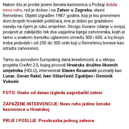
Nakon što je prošle jeseni ženska kaznionica u Požegi
dobila
novo ruho
, red je došao i na
Zatvor u Zagrebu
, slavni
Remetinec. Objekt izgrađen 1987. godine, koji je bio privremeni
dom brojnih hrvatskih političara, ime je dobio po gradskom
naselju na čijem je rubu smješten. Strogo čuvano zdanje u svojoj
povijesti je zabilježilo tek dva uspješna bijega zatvorenika, kojih je
tamo u svakom trenutku uglavnom između 500 i 600, a toj brojci
treba pridodati i od 250 do 300 onih koji u Remetincu borave kao
istražni zatvorenici.
Tamo su povodom Europskog dana kreativnosti, a u sklopu
projekta CreArt 2.0, kojeg provodi
Hrvatsko društvo likovnih
umjetnika
(HDLU), intervenirali
Slaven Kosanović
poznatiji kao
Lunar
,
Goran Rakić
,
Ivan Oštarčević Zgubljen
i
Dominik
Vuković
.
FOTO: Ovako od danas izgleda zagrebački zatvor
ZAPAŽENE INTERVENCIJE: Novo ruho jedine ženske
kaznionice u Hrvatskoj
PRIJE I POSLIJE: Preobrazba jednog zatvora