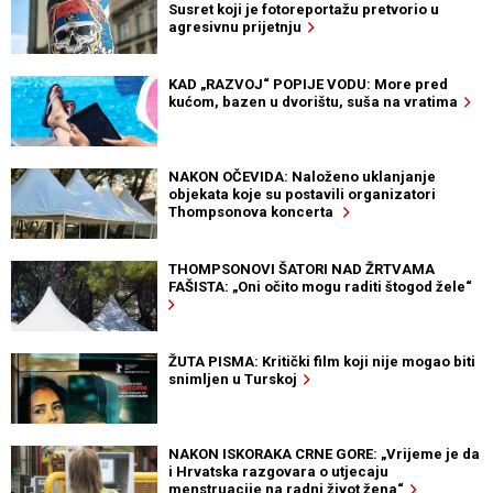
Susret koji je fotoreportažu pretvorio u
agresivnu prijetnju
KAD „RAZVOJ“ POPIJE VODU: More pred
kućom, bazen u dvorištu, suša na vratima
NAKON OČEVIDA: Naloženo uklanjanje
objekata koje su postavili organizatori
Thompsonova koncerta
THOMPSONOVI ŠATORI NAD ŽRTVAMA
FAŠISTA: „Oni očito mogu raditi štogod žele“
ŽUTA PISMA: Kritički film koji nije mogao biti
snimljen u Turskoj
NAKON ISKORAKA CRNE GORE: „Vrijeme je da
i Hrvatska razgovara o utjecaju
menstruacije na radni život žena“