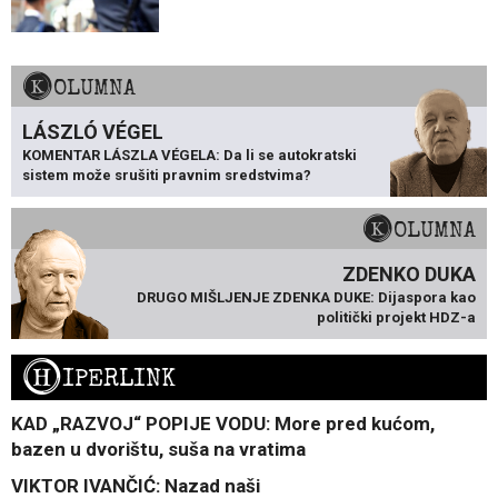
KOLUMNA
LÁSZLÓ VÉGEL
KOMENTAR LÁSZLA VÉGELA: Da li se autokratski
sistem može srušiti pravnim sredstvima?
KOLUMNA
ZDENKO DUKA
DRUGO MIŠLJENJE ZDENKA DUKE: Dijaspora kao
politički projekt HDZ-a
H
IPERLINK
KAD „RAZVOJ“ POPIJE VODU: More pred kućom,
bazen u dvorištu, suša na vratima
VIKTOR IVANČIĆ: Nazad naši