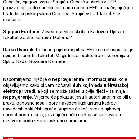
Ćubelića, njegovu ženu i Strujića. Ćubelić je direktor HEP
proizvodnje, a do sad nije niti dana radio u HEP-u. Inače, riječ je o
bratu biskupskog vikara Čubelića. Strujićev brat također je
svećenik.
Stjepan Furdinić:
Završio srednju školu u Karlovcu. Upisao
fakultet Zaštite na radu. Diploma?
Darko Dvornik:
Polagao prijemni ispit na FER-u i nije uspio, pa je
upisao Prometni fakultet. Magistrirao i doktorirao ekonomiju u
Splitu. Kadar Božidara Kalmete.
Napominjemo, riječ je o
neprovjerenim informacijama
, koje
objavljujemo kako bi vam dočarali
duh koji vlada u Hrvatskoj
elektroprivredi
, a koji se može sažeti u dvije riječi -
sumnja i
nepovjerenje
. Vrijeme će pokazati jesu li autori anonimke bili u
pravu, odnosno jesu li gore navedeni ljudi uistinu kadrovi
navedenih političkih igrača. Vrijeme će reći sve i o njihovoj
sposobnosti, u koju, poznajući način na koji se kadrovira u
državnim poduzećima, iskreno sumnjamo.