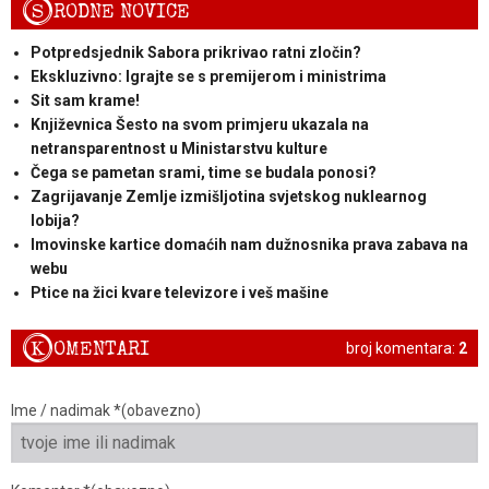
S
RODNE NOVICE
Potpredsjednik Sabora prikrivao ratni zločin?
Ekskluzivno: Igrajte se s premijerom i ministrima
Sit sam krame!
Književnica Šesto na svom primjeru ukazala na
netransparentnost u Ministarstvu kulture
Čega se pametan srami, time se budala ponosi?
Zagrijavanje Zemlje izmišljotina svjetskog nuklearnog
lobija?
Imovinske kartice domaćih nam dužnosnika prava zabava na
webu
Ptice na žici kvare televizore i veš mašine
K
OMENTARI
broj komentara:
2
Ime / nadimak *(obavezno)