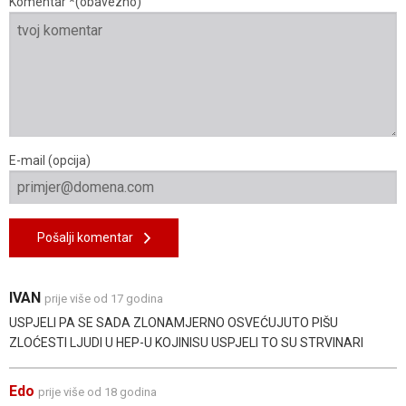
Komentar *(obavezno)
E-mail (opcija)
Pošalji komentar
IVAN
prije više od 17 godina
USPJELI PA SE SADA ZLONAMJERNO OSVEĆUJUTO PIŠU
ZLOĆESTI LJUDI U HEP-U KOJINISU USPJELI TO SU STRVINARI
Edo
prije više od 18 godina