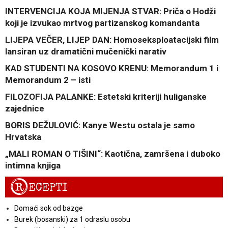
INTERVENCIJA KOJA MIJENJA STVAR: Priča o Hodži
koji je izvukao mrtvog partizanskog komandanta
LIJEPA VEČER, LIJEP DAN: Homoseksploatacijski film
lansiran uz dramatični mučenički narativ
KAD STUDENTI NA KOSOVO KRENU: Memorandum 1 i
Memorandum 2 – isti
FILOZOFIJA PALANKE: Estetski kriteriji huliganske
zajednice
BORIS DEŽULOVIĆ: Kanye Westu ostala je samo
Hrvatska
„MALI ROMAN O TIŠINI“: Kaotična, zamršena i duboko
intimna knjiga
R
ECEPTI
Domaći sok od bazge
Burek (bosanski) za 1 odraslu osobu