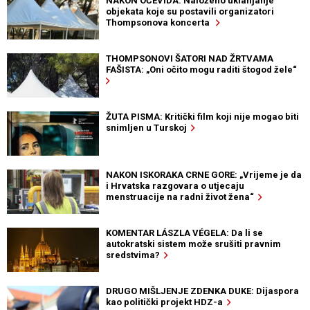
NAKON OČEVIDA: Naloženo uklanjanje
objekata koje su postavili organizatori
Thompsonova koncerta
THOMPSONOVI ŠATORI NAD ŽRTVAMA
FAŠISTA: „Oni očito mogu raditi štogod žele“
ŽUTA PISMA: Kritički film koji nije mogao biti
snimljen u Turskoj
NAKON ISKORAKA CRNE GORE: „Vrijeme je da
i Hrvatska razgovara o utjecaju
menstruacije na radni život žena“
KOMENTAR LÁSZLA VÉGELA: Da li se
autokratski sistem može srušiti pravnim
sredstvima?
DRUGO MIŠLJENJE ZDENKA DUKE: Dijaspora
kao politički projekt HDZ-a