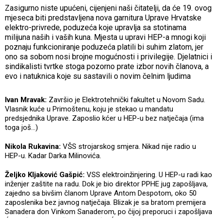
Zasigurno niste upućeni, cijenjeni naši čitatelji, da će 19. ovog
mjeseca biti predstavljena nova garnitura Uprave Hrvatske
elektro-privrede, poduzeća koje upravlja sa stotinama
milijuna naših i vaših kuna. Mjesta u upravi HEP-a mnogi koji
poznaju funkcioniranje poduzeća platili bi suhim zlatom, jer
ono sa sobom nosi brojne mogućnosti i privilegije. Djelatnici i
sindikalisti tvrtke stoga pozorno prate izbor novih članova, a
evo i natuknica koje su sastavili o novim čelnim ljudima
Ivan Mravak:
Završio je Elektrotehnički fakultet u Novom Sadu.
Vlasnik kuće u Primoštenu, koju je stekao u mandatu
predsjednika Uprave. Zaposlio kćer u HEP-u bez natječaja (ima
toga još...)
Nikola Rukavina:
VŠS strojarskog smjera. Nikad nije radio u
HEP-u. Kadar Darka Milinovića.
Željko Kljaković Gašpić:
VSS elektroinžinjering. U HEP-u radi kao
inženjer zaštite na radu. Dok je bio direktor PPHE jug zapošljava,
zajedno sa bivšim članom Uprave Antom Despotom, oko 50
zaposlenika bez javnog natječaja. Blizak je sa bratom premijera
Sanadera don Vinkom Sanaderom, po čijoj preporuci i zapošljava