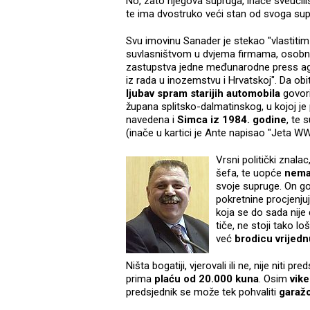
No, zato njegova supruga, inače sveučil
te ima dvostruko veći stan od svoga sup
Svu imovinu Sanader je stekao "vlastiti
suvlasništvom u dvjema firmama, osobni
zastupstva jedne međunarodne press ag
iz rada u inozemstvu i Hrvatskoj". Da obit
ljubav spram starijih automobila
govori
župana splitsko-dalmatinskog, u kojoj j
navedena i
Simca iz 1984. godine
, te 
(inače u kartici je Ante napisao "Jeta WW
Vrsni politički znalac
šefa, te uopće
nema
svoje supruge. On go
pokretnine procjenju
koja se do sada nij
tiče, ne stoji tako lo
već
brodicu vrijed
Ništa bogatiji, vjerovali ili ne, nije niti pr
prima
plaću od 20.000 kuna
. Osim
vik
predsjednik se može tek pohvaliti
garaž