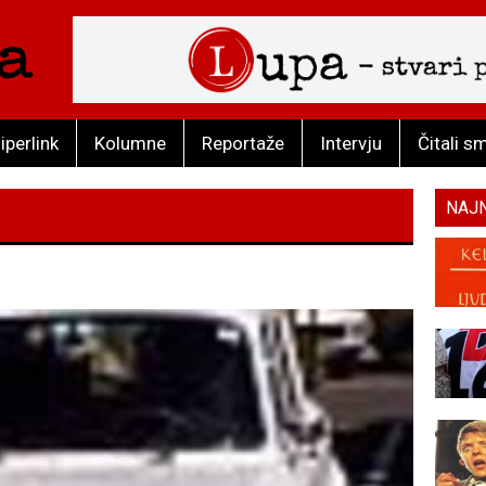
iperlink
Kolumne
Reportaže
Intervju
Čitali s
NAJ