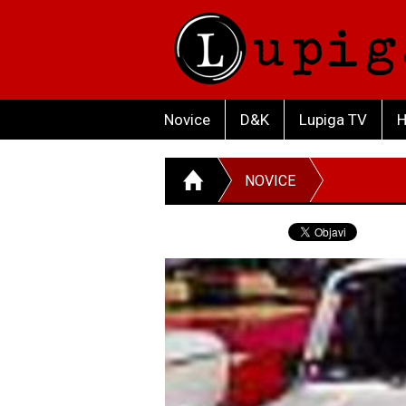
Novice
D&K
Lupiga TV
H
NOVICE