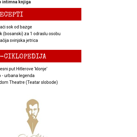
 intimna knjiga
ECEPTI
ći sok od bazge
k (bosanski) za 1 odraslu osobu
čija svinjska jetrica
-CIKLOPEDIJA
esni put Hitlerove 'klonje'
 - urbana legenda
dom Theatre (Teatar slobode)