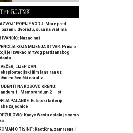
IPERLINK
AZVOJ“ POPIJE VODU: More pred
 bazen u dvorištu, suša na vratima
 IVANČIĆ: Nazad naši
ENCIJA KOJA MIJENJA STVAR: Priča o
koji je izvukao mrtvog partizanskog
danta
 VEČER, LIJEP DAN:
ksploatacijski film lansiran uz
ični mučenički narativ
TUDENTI NA KOSOVO KRENU:
ndum 1 i Memorandum 2 – isti
FIJA PALANKE: Estetski kriteriji
nske zajednice
DEŽULOVIĆ: Kanye Westu ostala je samo
ka
ROMAN O TIŠINI“: Kaotična, zamršena i