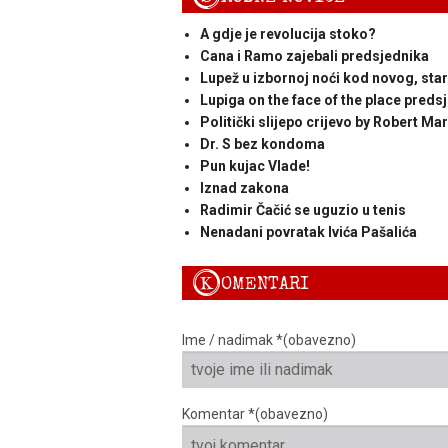
A gdje je revolucija stoko?
Cana i Ramo zajebali predsjednika
Lupež u izbornoj noći kod novog, sta
Lupiga on the face of the place preds
Politički slijepo crijevo by Robert Mar
Dr. S bez kondoma
Pun kujac Vlade!
Iznad zakona
Radimir Čačić se uguzio u tenis
Nenadani povratak Ivića Pašalića
K
OMENTARI
Ime / nadimak *(obavezno)
Komentar *(obavezno)