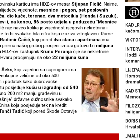
vinsku karticu ima HDZ-ov mesar
Stjepan Fiolić
. Naime,
lijedeće vrjednote:
mesnice i pogon, pet poslovnih
H
ća, dio kuće, terenac, dva motocikla (Honda i Suzuki),
jevi i, na koncu, 86 posto udjela u poduzeću "Mesnice
KAD „R
lić nije naveo kolika je vrijednost njegovih nekretnina i
kućom,
ste to bi svakako bila cifra koja izaziva vrtoglavicu. Rame
Radimir Čačić
, koji pored
dva stana
i
apartmana
ima
VIKTOR
oji prema našoj gruboj procjeni iznosi gotovo
tri milijuna
INTERV
e i HDZ-ov zastupnik
Kruno Peronja
čije se nekretnine
Hodži 
u Hvaru procjenjuju na oko
22 milijuna kuna
.
koman
r Šeks
, koji zajedno sa suprugom ima
LIJEPA
 sveukupne veličine od oko 500
Homose
n i podatak kako dubrovačke
dramat
tu posjeduje
kuću u izgradnji od 540
KAD S
točno 200 m2 manju građevinu u
Memora
ašnije" državne dužnosnike svakako
Knina koja posjeduje tek na kredit
FILOZO
Tonči Tadić
koji pored Škode Octavije
huliga
BORIS 
Hrvats
„MALI 