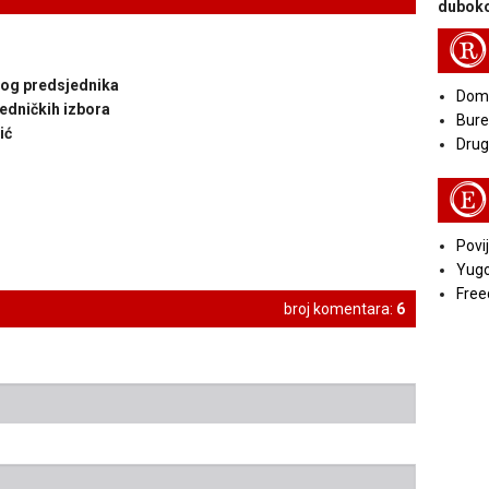
duboko
R
rog predsjednika
Doma
jedničkih izbora
Bure
ić
Druga
E
Povij
Yugo
Free
broj komentara:
6