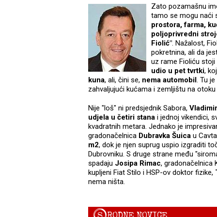
Zato pozamašnu imo
tamo se mogu naći s
prostora, farma, ku
poljoprivredni stro
Fiolić"
. Nažalost, Fio
pokretnina, ali da je
uz rame Fioliću stoji
udio u pet tvrtki
, k
kuna
, ali, čini se,
nema automobil
. Tu j
zahvaljujući kućama i zemljištu na otok
Nije "loš" ni predsjednik Sabora,
Vladimi
udjela u četiri stana
i jednoj vikendici,
kvadratnih metara. Jednako je impresiva
gradonačelnica
Dubravka Šuica
u Cavta
m2
, dok je njen suprug uspio izgraditi 
Dubrovniku. S druge strane među "sirom
spadaju
Josipa Rimac
, gradonačelnica 
kupljeni Fiat Stilo i HSP-ov doktor fizike,
nema ništa.
S
RODNE NOVICE