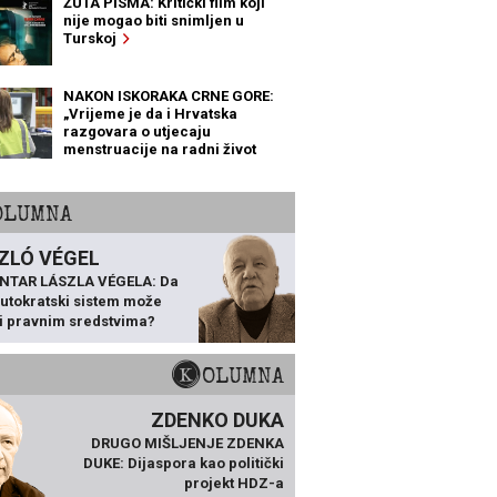
ŽUTA PISMA: Kritički film koji
nije mogao biti snimljen u
Turskoj
NAKON ISKORAKA CRNE GORE:
„Vrijeme je da i Hrvatska
razgovara o utjecaju
menstruacije na radni život
žena“
KOLUMNA
ZLÓ VÉGEL
NTAR LÁSZLA VÉGELA: Da
 autokratski sistem može
ti pravnim sredstvima?
KOLUMNA
ZDENKO DUKA
DRUGO MIŠLJENJE ZDENKA
DUKE: Dijaspora kao politički
projekt HDZ-a