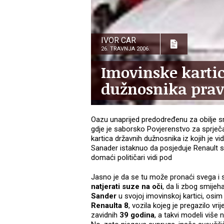
IVOR CAR
26. TRAVNJA 2006.
Imovinske kart
dužnosnika prav
Oazu unaprijed predodređenu za obilje 
gdje je saborsko Povjerenstvo za sprječ
kartica državnih dužnosnika iz kojih je vi
Sanader istaknuo da posjeduje Renault star
domaći političari vidi pod
Jasno je da se tu može pronaći svega i
natjerati suze na oči
, da li zbog smijeh
Sander
u svojoj imovinskoj kartici, osim
Renaulta 8
, vozila kojeg je pregazilo vr
zavidnih
39 godina
, a takvi modeli više