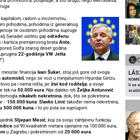
išna profesorica, posjeduje, a što drugo, nego Mercedesa,
ruga.
m kapitalom, radom u inozemstvu,
m prihodima, prihodima iz generalnog
encije te osobnim prihodima supruge
elj Sanader uistinu gaji
određenu
 i kartica premijerovog brata
Ante
,
e pored Golfa starog deset godina
suprugina
22-godišnja VW Jetta
").
, ministar financija
Ivan Šuker
, stoji još gore od svoga
LÁS
 automobil
, nego se vozi u minijaturnom Hyundai Getzu
KOME
tovo pa i nema ništa, jer
živi kod roditelja
, a svoje
li se
je tek na
50.000 eura
. Nije daleko niti
Željka Antunović
sruši
e domogla
nikakvih nekretnina
, dok, što se pokretnina
še -
150.000 kuna
.
Slavko Linić
također nema nekretnina,
nu 500.000 kuna
, i to po pola sa suprugom.
edsjednik
Stjepan Mesić
, koji za svoju zahtjevnu funkciju
endice
od 90 kvadratnih metara cijenjene na 100.000 eura,
om
u Zagrebu i pokretninom od
20.000 eura
.