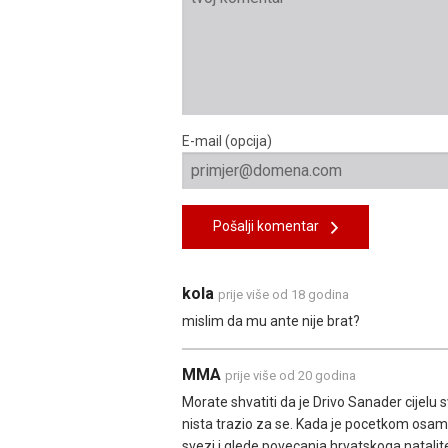
E-mail (opcija)
Pošalji komentar
kola
prije više od 18 godina
mislim da mu ante nije brat?
MMA
prije više od 20 godina
Morate shvatiti da je Drivo Sanader cijelu 
nista trazio za se. Kada je pocetkom osamde
svezi i glede povecanja hrvatskoga natalite