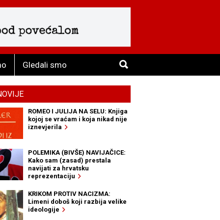
mo
Gledali smo
NOVIJE
ROMEO I JULIJA NA SELU: Knjiga
kojoj se vraćam i koja nikad nije
iznevjerila
POLEMIKA (BIVŠE) NAVIJAČICE:
Kako sam (zasad) prestala
navijati za hrvatsku
reprezentaciju
KRIKOM PROTIV NACIZMA:
Limeni doboš koji razbija velike
ideologije