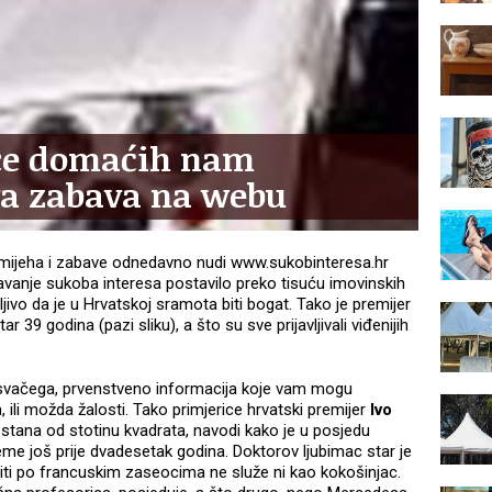
ice domaćih nam
a zabava na webu
smijeha i zabave odnedavno nudi www.sukobinteresa.hr
avanje sukoba interesa postavilo preko tisuću imovinskih
dljivo da je u Hrvatskoj sramota biti bogat. Tako je premijer
 39 godina (pazi sliku), a što su sve prijavljivali viđenijih
 svačega, prvenstveno informacija koje vam mogu
a, ili možda žalosti. Tako primjerice hrvatski premijer
Ivo
 stana od stotinu kvadrata, navodi kako je u posjedu
ijeme još prije dvadesetak godina. Doktorov ljubimac star je
 niti po francuskim zaseocima ne služe ni kao kokošinjac.