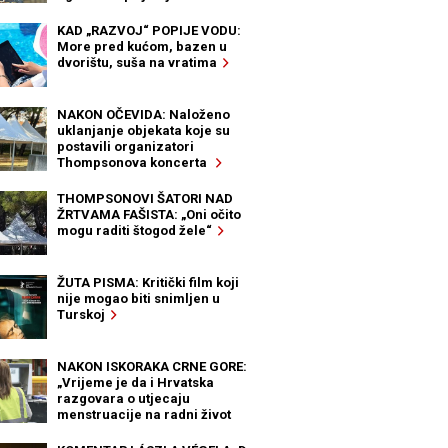
KAD „RAZVOJ“ POPIJE VODU:
More pred kućom, bazen u
dvorištu, suša na vratima
NAKON OČEVIDA: Naloženo
uklanjanje objekata koje su
postavili organizatori
Thompsonova koncerta
THOMPSONOVI ŠATORI NAD
ŽRTVAMA FAŠISTA: „Oni očito
mogu raditi štogod žele“
ŽUTA PISMA: Kritički film koji
nije mogao biti snimljen u
Turskoj
NAKON ISKORAKA CRNE GORE:
„Vrijeme je da i Hrvatska
razgovara o utjecaju
menstruacije na radni život
žena“