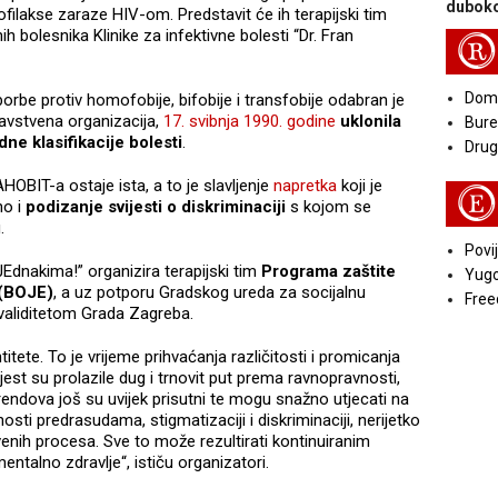
duboko
filakse zaraze HIV-om. Predstavit će ih terapijski tim
 bolesnika Klinike za infektivne bolesti “Dr. Fran
R
Doma
orbe protiv homofobije, bifobije i transfobije odabran je
avstvena organizacija,
17. svibnja 1990. godine
uklonila
Bure
e klasifikacije bolesti
.
Druga
HOBIT-a ostaje ista, a to je slavljenje
napretka
koji je
E
o i
podizanje svijesti o diskriminaciji
s kojom se
u.
Povij
Ednakima!” organizira terapijski tim
Programa zaštite
Yugo
 (BOJE)
, a uz potporu Gradskog ureda za socijalnu
Free
invaliditetom Grada Zagreba.
tete. To je vrijeme prihvaćanja različitosti i promicanja
est su prolazile dug i trnovit put prema ravnopravnosti,
rendova još su uvijek prisutni te mogu snažno utjecati na
sti predrasudama, stigmatizaciji i diskriminaciji, nerijetko
ruštvenih procesa. Sve to može rezultirati kontinuiranim
ntalno zdravlje“, ističu organizatori.