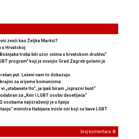
ić zvuči kao Željka Markić?
u u Hrvatskoj
šnjaka treba biti uzor svima u hrvatskom društvu“
program" koji je usvojio Grad Zagreb golemi je
ešan put. Leševi nam to dokazuju.
Ukrajini za vrijeme komunizma
tabavate tlo“, ja ipak biram „isprazni bunt“
abran za „Kvir i LGBT osobu desetljeća“
osobama najizraženiji je u lipnju
anju“ ministra Habijana misle oni koji se bave LGBT
broj komentara:
0