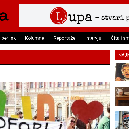
iperlink
Kolumne
Reportaže
Intervju
Čitali s
NAJ