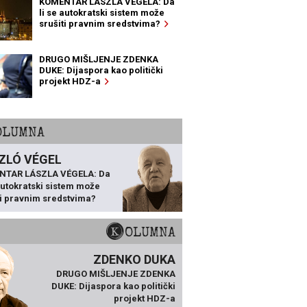
KOMENTAR LÁSZLA VÉGELA: Da
li se autokratski sistem može
srušiti pravnim sredstvima?
DRUGO MIŠLJENJE ZDENKA
DUKE: Dijaspora kao politički
projekt HDZ-a
KOLUMNA
ZLÓ VÉGEL
NTAR LÁSZLA VÉGELA: Da
 autokratski sistem može
ti pravnim sredstvima?
KOLUMNA
ZDENKO DUKA
DRUGO MIŠLJENJE ZDENKA
DUKE: Dijaspora kao politički
projekt HDZ-a