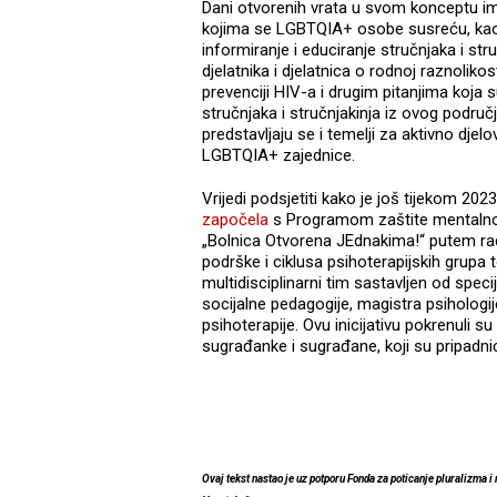
Dani otvorenih vrata u svom konceptu ima
kojima se LGBTQIA+ osobe susreću, kao 
informiranje i educiranje stručnjaka i st
djelatnika i djelatnica o rodnoj raznolik
prevenciji HIV-a i drugim pitanjima koja
stručnjaka i stručnjakinja iz ovog područj
predstavljaju se i temelji za aktivno djel
LGBTQIA+ zajednice.
Vrijedi podsjetiti kako je još tijekom 2023
započela
s Programom zaštite mentaln
„Bolnica Otvorena JEdnakima!“ putem rad
podrške i ciklusa psihoterapijskih grupa
multidisciplinarni tim sastavljen od specija
socijalne pedagogije, magistra psihologij
psihoterapije. Ovu inicijativu pokrenuli s
sugrađanke i sugrađane, koji su pripadn
Ovaj tekst nastao je uz potporu Fonda za poticanje pluralizma i