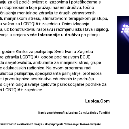
ju za cilj podići svijest o izazovima i poteškoćama s
i doprinosima koje pružaju našem društvu, točno
ručnjakinja mentalnog zdravlja te drugih zdravstvenih
osti, manjinskom stresu, afirmativnom terapijskom pristupu,
 su važna za LGBTQIA+ zajednicu. Osim izlaganja
a, uz konstruktivnu raspravu i razmjenu iskustava i dijalog,
ovanje u smjeru
veće tolerancije u društvu
po pitanju
. godine Klinika za psihijatriju Sveti Ivan u Zagrebu
og zdravlja LGBTQIA+ osoba pod nazivom BOJE –
a savjetovališta, ambulante za manjinski stres, grupe
 te edukacijskih radionica. Na ovom programu radi
listica psihijatrije, specijalizanta psihijatrije, profesora
e i prvostupnice sestrinstva educiranih iz područja
u s ciljem osiguravanje cjelovite psihosocijalne podrške za
ici LGBTQIA+ zajednice.
Lupiga.Com
Naslovna fotografija: Lupiga.Com/Ladislav Tomičić
 raznovrsnosti elektroničkih medija u sklopu projekta "Korak dalje: Izazovi europske