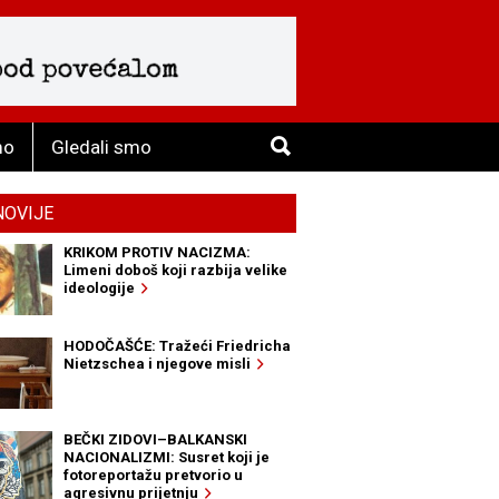
mo
Gledali smo
NOVIJE
KRIKOM PROTIV NACIZMA:
Limeni doboš koji razbija velike
ideologije
HODOČAŠĆE: Tražeći Friedricha
Nietzschea i njegove misli
BEČKI ZIDOVI–BALKANSKI
NACIONALIZMI: Susret koji je
fotoreportažu pretvorio u
agresivnu prijetnju