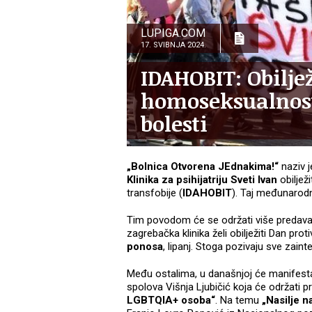
LUPIGA.COM
17. SVIBNJA 2024.
IDAHOBIT: Obilje
homoseksualnost
bolesti
„Bolnica Otvorena JEdnakima!“
naziv 
Klinika za psihijatriju Sveti Ivan
obiljež
transfobije (
IDAHOBIT
). Taj međunarodni
Tim povodom će se održati više predavanj
zagrebačka klinika želi obilježiti Dan prot
ponosa
, lipanj. Stoga pozivaju sve zain
Među ostalima, u današnjoj će manifestac
spolova Višnja Ljubičić koja će održati
LGBTQIA+ osoba“
. Na temu
„Nasilje 