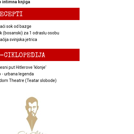
 intimna knjiga
ECEPTI
ći sok od bazge
k (bosanski) za 1 odraslu osobu
čija svinjska jetrica
-CIKLOPEDIJA
esni put Hitlerove 'klonje'
 - urbana legenda
dom Theatre (Teatar slobode)