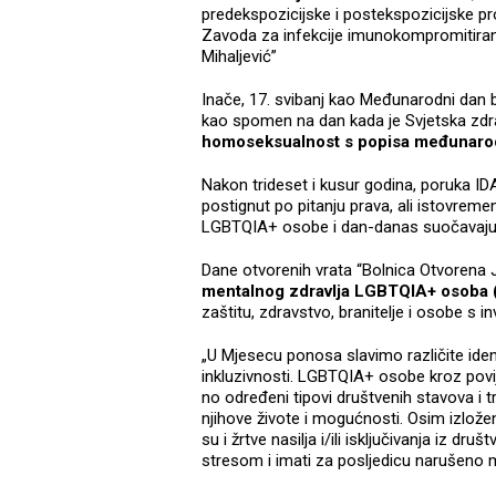
predekspozicijske i postekspozicijske pro
Zavoda za infekcije imunokompromitiranih
Mihaljević”
Inače, 17. svibanj kao Međunarodni dan b
kao spomen na dan kada je Svjetska zdr
homoseksualnost s popisa međunarodn
Nakon trideset i kusur godina, poruka IDA
postignut po pitanju prava, ali istovremen
LGBTQIA+ osobe i dan-danas suočavaj
Dane otvorenih vrata “Bolnica Otvorena J
mentalnog zdravlja LGBTQIA+ osoba
zaštitu, zdravstvo, branitelje i osobe s 
„U Mjesecu ponosa slavimo različite identi
inkluzivnosti. LGBTQIA+ osobe kroz povij
no određeni tipovi društvenih stavova i t
njihove živote i mogućnosti. Osim izloženo
su i žrtve nasilja i/ili isključivanja iz d
stresom i imati za posljedicu narušeno me