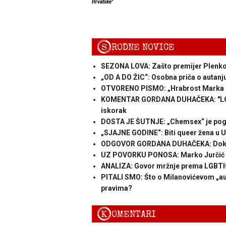
Hrvatske"
S
RODNE NOVICE
SEZONA LOVA: Zašto premijer Plenkov
„OD A DO ŽIC“: Osobna priča o autanj
OTVORENO PISMO: „Hrabrost Marka Bo
KOMENTAR GORDANA DUHAČEKA: "LGBT 
iskorak
DOSTA JE ŠUTNJE: „Chemsex“ je pogr
„SJAJNE GODINE“: Biti queer žena u 
ODGOVOR GORDANA DUHAČEKA: Dok vi „u
UZ POVORKU PONOSA: Marko Jurčić od
ANALIZA: Govor mržnje prema LGBTIQ 
PITALI SMO: Što o Milanovićevom „aut
pravima?
K
OMENTARI