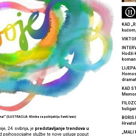
H
KAD „R
kućom,
VIKTOR
INTERV
Hodži 
koman
LIJEPA
Homose
dramat
KAD S
Memora
FILOZO
huliga
!“ (ILUSTRACIJA: Klinika za psihijatriju Sveti Ivan)
BORIS 
Hrvats
e, 24. svibnja, je
predstavljanje trendova u
„MALI 
ad psihosocijalne službe te nove usluge poput