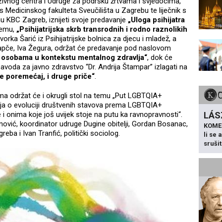
ivnog centra i Udruge za podršku žrtvama i svjedocima,
s Medicinskog fakulteta Sveučilišta u Zagrebu te liječnik s
inu KBC Zagreb, iznijeti svoje predavanje
„Uloga psihijatra
 temu,
„Psihijatrijska skrb transrodnih i rodno raznolikih
avorka Šarić iz Psihijatrijske bolnica za djecu i mladež, a
 Vrapče, Iva Žegura, održat će predavanje pod naslovom
+ osobama u kontekstu mentalnog zdravlja“
, dok će
zavoda za javno zdravstvo “Dr. Andrija Štampar” izlagati na
je poremećaj, i druge priče“
.
a održat će i okrugli stol na temu „Put LGBTQIA+
nja o evoluciji društvenih stavova prema LGBTQIA+
LÁS
i onima koje još uvijek stoje na putu ka ravnopravnosti“.
tinović, koordinator udruge Dugine obitelji, Gordan Bosanac,
KOME
eba i Ivan Tranfić, politički sociolog.
li se
sruši