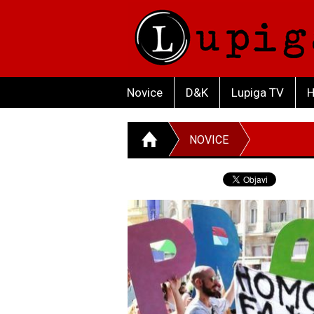
Novice
D&K
Lupiga TV
H
NOVICE