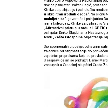
Franjo Lovro Popović iz Nacionalnog poz
dok će psihijatar Dražen Begić, profesor 
Klinike za psihijatriju i psihološku medic
u skrbi transrodnih osoba“
. Na sličnu
maloljetnika“
, govorit će i psihijatrica D
njena kolegica iz Klinike za psihijatriju
„Afirmativni pristup u radu s LGBTIQ
psihijatar Dinko Štajduhar iz Nastavnog 
temu
„Zašto istospolna orijentacija ni
Dio spomenutih u poslijepodnevnim satim
zajednice od stigmatizacije do prihvaća
zajednici, preprekama koje su prevladane 
U raspravi će im se pridružiti Daniel Mar
zastupnik u Gradskoj skupštini Grada Zagr