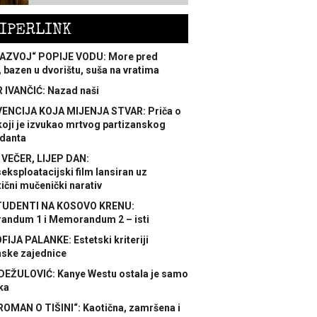
IPERLINK
AZVOJ“ POPIJE VODU: More pred
 bazen u dvorištu, suša na vratima
 IVANČIĆ: Nazad naši
ENCIJA KOJA MIJENJA STVAR: Priča o
koji je izvukao mrtvog partizanskog
danta
 VEČER, LIJEP DAN:
ksploatacijski film lansiran uz
ični mučenički narativ
TUDENTI NA KOSOVO KRENU:
ndum 1 i Memorandum 2 – isti
FIJA PALANKE: Estetski kriteriji
nske zajednice
DEŽULOVIĆ: Kanye Westu ostala je samo
ka
ROMAN O TIŠINI“: Kaotična, zamršena i