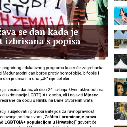
žava se dan kada je
 izbrisana s popisa
je prigodnog edukativnog programa kojim će zagrebačka
iti Međunarodni dan borbe protiv homofobije, bifobije i
 dan je danas, a ono „JE“ nije tipfeler.
a, većina danas, ali dio i 24. svibnja. Ovim aktivnostima
iv diskriminacije LGBTQIA+ osoba, ali i najaviti
Mjesec
teresirane da dođu u kliniku na Dane otvorenih vrata.
iji sudjelovati i pravobraniteljica za ravnopravnost
 predavanje pod nazivom
„Zaštita i promicanje prava
nad LGBTQIA+ populacijom u Hrvatskoj“
govorit će