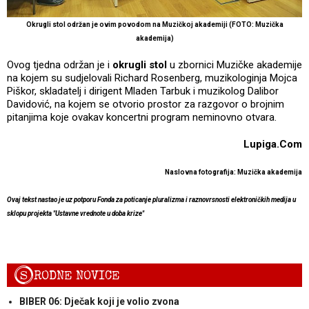
Okrugli stol održan je ovim povodom na Muzičkoj akademiji (FOTO: Muzička
akademija)
Ovog tjedna održan je i
okrugli stol
u zbornici Muzičke akademije
na kojem su sudjelovali Richard Rosenberg, muzikologinja Mojca
Piškor, skladatelj i dirigent Mladen Tarbuk i muzikolog Dalibor
Davidović, na kojem se otvorio prostor za razgovor o brojnim
pitanjima koje ovakav koncertni program neminovno otvara.
Lupiga.Com
Naslovna fotografija: Muzička akademija
Ovaj tekst nastao je uz potporu Fonda za poticanje pluralizma i raznovrsnosti elektroničkih medija u
sklopu projekta "Ustavne vrednote u doba krize"
S
RODNE NOVICE
BIBER 06: Dječak koji je volio zvona