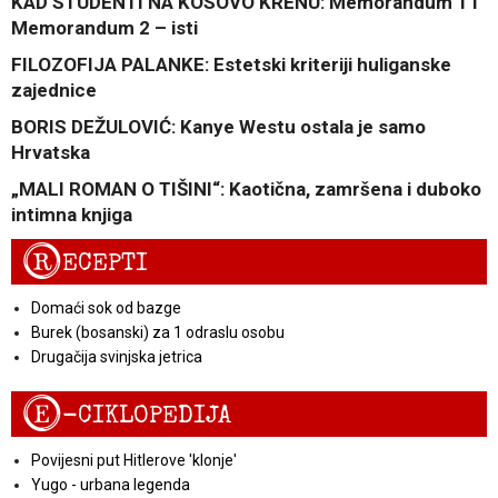
KAD STUDENTI NA KOSOVO KRENU: Memorandum 1 i
Memorandum 2 – isti
FILOZOFIJA PALANKE: Estetski kriteriji huliganske
zajednice
BORIS DEŽULOVIĆ: Kanye Westu ostala je samo
Hrvatska
„MALI ROMAN O TIŠINI“: Kaotična, zamršena i duboko
intimna knjiga
R
ECEPTI
Domaći sok od bazge
Burek (bosanski) za 1 odraslu osobu
Drugačija svinjska jetrica
E
-CIKLOPEDIJA
Povijesni put Hitlerove 'klonje'
Yugo - urbana legenda