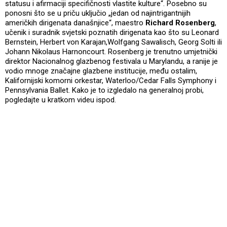
statusu i afirmaciji specifičnosti vlastite kulture“. Posebno su
ponosni što se u priču uključio „jedan od najintrigantnijih
američkih dirigenata današnjice“, maestro
Richard Rosenberg
,
učenik i suradnik svjetski poznatih dirigenata kao što su Leonard
Bernstein, Herbert von Karajan,Wolfgang Sawalisch, Georg Solti ili
Johann Nikolaus Harnoncourt. Rosenberg je trenutno umjetnički
direktor Nacionalnog glazbenog festivala u Marylandu, a ranije je
vodio mnoge značajne glazbene institucije, među ostalim,
Kalifornijski komorni orkestar, Waterloo/Cedar Falls Symphony i
Pennsylvania Ballet. Kako je to izgledalo na generalnoj probi,
pogledajte u kratkom videu ispod.