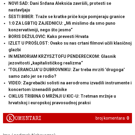
NOVI SAD: Dani Srđana Aleksića završili, protesti se
nastavljaju
ŠESTI BIBER: Traže se kratke priče koje pomjeraju granice
1:0 ZA LGBTIQ ZAJEDNICU: „Mi mislimo da smo puno
konzervativniji, nego što jesmo“
BORIS DEŽULOVIĆ: Kako prevesti Hrvata
IZLET U PROŠLOST: Ovako su nas crtani filmovi učili klasičnoj
glazbi
IN MEMORIAM KRZYSZTOFU PENDERECKOM: Glasnik
jezovitosti „kapitalističkog realizma“
'TOLERANCIJA' U DUBROVNIKU: Zar treba mrziti 'drugoga'
samo zato jer se rodio?
VIDEO: Zagrebački solisti na aerodromu izvadili instrumente i
koncertom iznenadili putnike
CIKLUS TRIBINA O MRŽNJI U KIC-U: Tretman mržnje u
hrvatskoj i europskoj pravosudnoj praksi
K
OMENTARI
broj komentara:
0