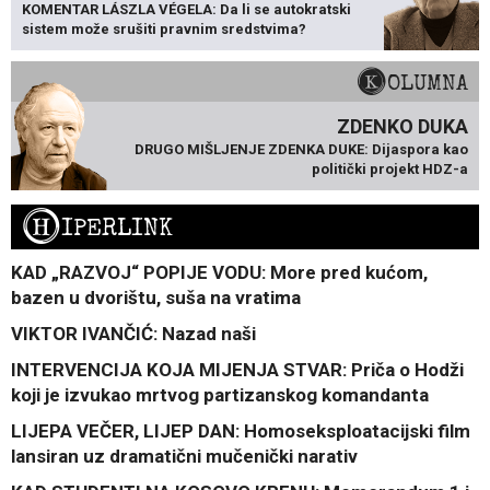
KOMENTAR LÁSZLA VÉGELA: Da li se autokratski
sistem može srušiti pravnim sredstvima?
KOLUMNA
ZDENKO DUKA
DRUGO MIŠLJENJE ZDENKA DUKE: Dijaspora kao
politički projekt HDZ-a
H
IPERLINK
KAD „RAZVOJ“ POPIJE VODU: More pred kućom,
bazen u dvorištu, suša na vratima
VIKTOR IVANČIĆ: Nazad naši
INTERVENCIJA KOJA MIJENJA STVAR: Priča o Hodži
koji je izvukao mrtvog partizanskog komandanta
LIJEPA VEČER, LIJEP DAN: Homoseksploatacijski film
lansiran uz dramatični mučenički narativ