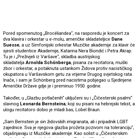
Pored spomenutog „Brocéliandea“, na rasporedu je koncert za
dva klavira i orkestar u e-molu, američke skladateljice
Dane
Suesse
, a uz Simfonijski orkestar Muzičke akademije za klavir će
sjesti studentice Akademije, Katarina Nera Biondić i Petra Akrap.
Tu je i „Preživjeli iz Varšave“, skladba austrijskog
skladatelja
Arnolda Schönberga
, pisana za recitatora, muški
zbor i orkestar, a potaknuta ustankom Židova protiv nacističkog
okupatora u Varšavskom getu za vrijeme Drugog svjetskog rata.
Inače, i sam je Schönberg pred nacistima pobjegao u Sjedinjene
Američke Države gdje je i preminuo 1950. godine.
Također, u „Glazbu potlačenih“ uključeni su i „Čičesterski psalmi“
slavnog
Leonarda Bernsteina
, koji su pisani na hebrejski tekst, a
ulogu recitatoro dobio je mladi bas, Lobel Braun.
„Sam Bernstein je sin židovskih imigranata, ali i pripadnik LGBT
zajednice. Sva je njegova glazba prožeta pozivom na toleranciju“,
objašnjavaju iz Muzičke akademije. Kao solist u „Čičesterskim