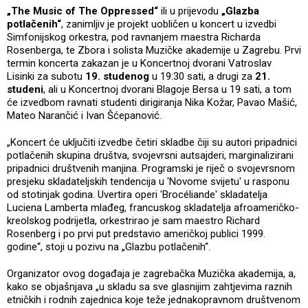
„The Music of The Oppressed“
ili u prijevodu
„Glazba
potlačenih“
, zanimljiv je projekt uobličen u koncert u izvedbi
Simfonijskog orkestra, pod ravnanjem maestra Richarda
Rosenberga, te Zbora i solista Muzičke akademije u Zagrebu. Prvi
termin koncerta zakazan je u Koncertnoj dvorani Vatroslav
Lisinki za subotu
19. studenog
u 19:30 sati, a drugi za
21.
studeni
, ali u Koncertnoj dvorani Blagoje Bersa u 19 sati, a tom
će izvedbom ravnati studenti dirigiranja Nika Kožar, Pavao Mašić,
Mateo Narančić i Ivan Šćepanović.
„Koncert će uključiti izvedbe četiri skladbe čiji su autori pripadnici
potlačenih skupina društva, svojevrsni autsajderi, marginalizirani
pripadnici društvenih manjina. Programski je riječ o svojevrsnom
presjeku skladateljskih tendencija u 'Novome svijetu' u rasponu
od stotinjak godina. Uvertira operi 'Brocéliande' skladatelja
Luciena Lamberta mlađeg, francuskog skladatelja afroameričko-
kreolskog podrijetla, orkestrirao je sam maestro Richard
Rosenberg i po prvi put predstavio američkoj publici 1999.
godine“, stoji u pozivu na „Glazbu potlačenih“.
Organizator ovog događaja je zagrebačka Muzička akademija, a,
kako se objašnjava „u skladu sa sve glasnijim zahtjevima raznih
etničkih i rodnih zajednica koje teže jednakopravnom društvenom