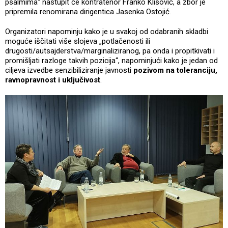
psalmima“ nastupit će kontratenor Franko Klisović, a zbor je
pripremila renomirana dirigentica Jasenka Ostojić.
Organizatori napominju kako je u svakoj od odabranih skladbi
moguće iščitati više slojeva „potlačenosti ili
drugosti/autsajderstva/marginaliziranog, pa onda i propitkivati i
promišljati razloge takvih pozicija“, napominjući kako je jedan od
ciljeva izvedbe senzibiliziranje javnosti
pozivom na toleranciju,
ravnopravnost i uključivost
.