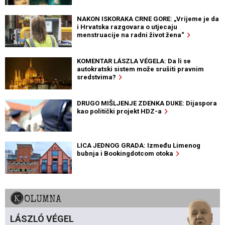
NAKON ISKORAKA CRNE GORE: „Vrijeme je da
i Hrvatska razgovara o utjecaju
menstruacije na radni život žena“
KOMENTAR LÁSZLA VÉGELA: Da li se
autokratski sistem može srušiti pravnim
sredstvima?
DRUGO MIŠLJENJE ZDENKA DUKE: Dijaspora
kao politički projekt HDZ-a
LICA JEDNOG GRADA: Između Limenog
bubnja i Bookingdotcom otoka
KOLUMNA
LÁSZLÓ VÉGEL