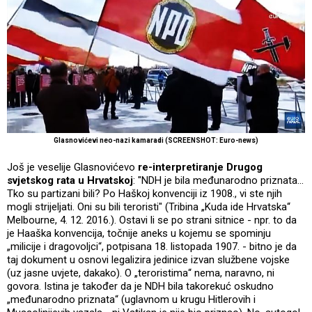
Glasnovićevi neo-nazi kamaradi (SCREENSHOT: Euro-news)
Još je veselije Glasnovićevo
re-interpretiranje Drugog
svjetskog rata u Hrvatskoj
: "NDH je bila međunarodno priznata...
Tko su partizani bili? Po Haškoj konvenciji iz 1908., vi ste njih
mogli strijeljati. Oni su bili teroristi" (Tribina „Kuda ide Hrvatska“
Melbourne, 4. 12. 2016.). Ostavi li se po strani sitnice - npr. to da
je Haaška konvencija, točnije aneks u kojemu se spominju
„milicije i dragovoljci“, potpisana 18. listopada 1907. - bitno je da
taj dokument u osnovi legalizira jedinice izvan službene vojske
(uz jasne uvjete, dakako). O „teroristima“ nema, naravno, ni
govora. Istina je također da je NDH bila takorekuć oskudno
„međunarodno priznata“ (uglavnom u krugu Hitlerovih i