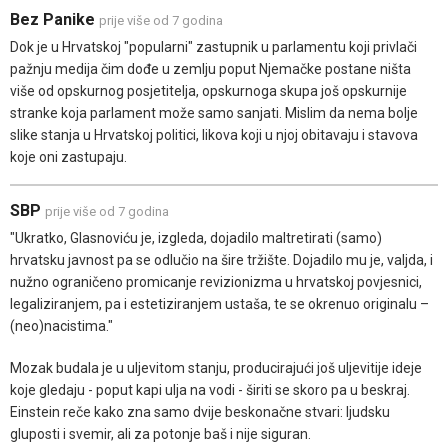
Bez Panike
prije više od 7 godina
Dok je u Hrvatskoj "popularni" zastupnik u parlamentu koji privlači
pažnju medija čim dođe u zemlju poput Njemačke postane ništa
više od opskurnog posjetitelja, opskurnoga skupa još opskurnije
stranke koja parlament može samo sanjati. Mislim da nema bolje
slike stanja u Hrvatskoj politici, likova koji u njoj obitavaju i stavova
koje oni zastupaju.
SBP
prije više od 7 godina
"Ukratko, Glasnoviću je, izgleda, dojadilo maltretirati (samo)
hrvatsku javnost pa se odlučio na šire tržište. Dojadilo mu je, valjda, i
nužno ograničeno promicanje revizionizma u hrvatskoj povjesnici,
legaliziranjem, pa i estetiziranjem ustaša, te se okrenuo originalu –
(neo)nacistima."
Mozak budala je u uljevitom stanju, producirajući još uljevitije ideje
koje gledaju - poput kapi ulja na vodi - širiti se skoro pa u beskraj.
Einstein reče kako zna samo dvije beskonačne stvari: ljudsku
gluposti i svemir, ali za potonje baš i nije siguran.