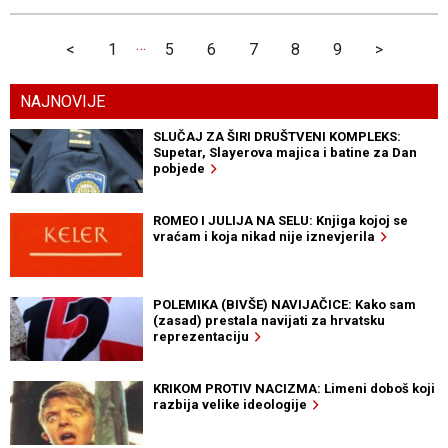
…
<
1
5
6
7
8
9
>
NAJNOVIJE
SLUČAJ ZA ŠIRI DRUŠTVENI KOMPLEKS:
Supetar, Slayerova majica i batine za Dan
pobjede
ROMEO I JULIJA NA SELU: Knjiga kojoj se
vraćam i koja nikad nije iznevjerila
POLEMIKA (BIVŠE) NAVIJAČICE: Kako sam
(zasad) prestala navijati za hrvatsku
reprezentaciju
KRIKOM PROTIV NACIZMA: Limeni doboš koji
razbija velike ideologije