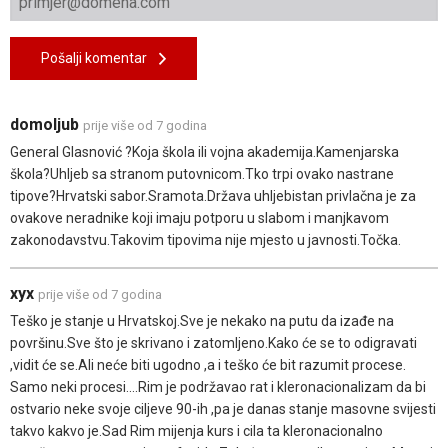
Pošalji komentar
domoljub
prije više od 7 godina
General Glasnović ?Koja škola ili vojna akademija.Kamenjarska
škola?Uhljeb sa stranom putovnicom.Tko trpi ovako nastrane
tipove?Hrvatski sabor.Sramota.Država uhljebistan privlačna je za
ovakove neradnike koji imaju potporu u slabom i manjkavom
zakonodavstvu.Takovim tipovima nije mjesto u javnosti.Točka.
xyx
prije više od 7 godina
Teško je stanje u Hrvatskoj.Sve je nekako na putu da izađe na
površinu.Sve što je skrivano i zatomljeno.Kako će se to odigravati
,vidit će se.Ali neće biti ugodno ,a i teško će bit razumit procese.
Samo neki procesi....Rim je podržavao rat i kleronacionalizam da bi
ostvario neke svoje ciljeve 90-ih ,pa je danas stanje masovne svijesti
takvo kakvo je.Sad Rim mijenja kurs i cila ta kleronacionalno