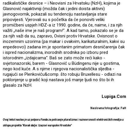
radikalističke desnice – i Neovisni za Hrvatsku (NzH), kojima je
Glasnović najaktivniji (možda čak i jedini doista aktivni)
javnogovornik, pokazali su tendenciju nastavljanja stare
pripovijesti. Vjerovali su s početka da će ponoviti veliki
promičbeni uspjeh HDZ-a iz 1990. godine, da će, naime, i za njih
važiti „naše ime je naš program!“. A kad tamo, pokazalo se je da
za njih važi da su, zapravo, Ovisni protiv Hrvatske. Ovisnost o
inozemnim uzorima (pa makar i ovakvim, karikaturalnim, kakvi su
enpedeovci) zadana im je spontanim primatom desničarenja čak
i ispred nacionalizma, inorodnih srodnika po izboru pred
istorodnim „izdajicama“. Baš se zato može reći kako -
svjetonazorski, barem - Glasnović u Büdingenu nije u gostima,
nego kod kuće. A s njime i njegova nacionalistička sljedba -
rugajući se Plenkoviću&comp. što robuju Bruxellesu - odlazi na
poklonjenje u gradić koji nastava još manje ljudi no što bi ih
glasalo za NzH.
Lupiga.Com
Naslovna fotografija: FaH
Ovaj tekst nastao je uz potporu Fonda za poticanje pluralizma i raznovrsnosti elektroničkih medija u
sklopu projekta "Korak dalje: Izazovi europske Hrvatske"