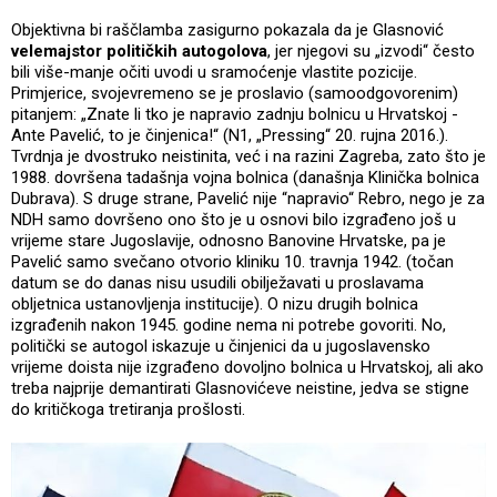
Objektivna bi raščlamba zasigurno pokazala da je Glasnović
velemajstor političkih autogolova
, jer njegovi su „izvodi“ često
bili više-manje očiti uvodi u sramoćenje vlastite pozicije.
Primjerice, svojevremeno se je proslavio (samoodgovorenim)
pitanjem: „Znate li tko je napravio zadnju bolnicu u Hrvatskoj -
Ante Pavelić, to je činjenica!“ (N1, „Pressing“ 20. rujna 2016.).
Tvrdnja je dvostruko neistinita, već i na razini Zagreba, zato što je
1988. dovršena tadašnja vojna bolnica (današnja Klinička bolnica
Dubrava). S druge strane, Pavelić nije “napravio“ Rebro, nego je za
NDH samo dovršeno ono što je u osnovi bilo izgrađeno još u
vrijeme stare Jugoslavije, odnosno Banovine Hrvatske, pa je
Pavelić samo svečano otvorio kliniku 10. travnja 1942. (točan
datum se do danas nisu usudili obilježavati u proslavama
obljetnica ustanovljenja institucije). O nizu drugih bolnica
izgrađenih nakon 1945. godine nema ni potrebe govoriti. No,
politički se autogol iskazuje u činjenici da u jugoslavensko
vrijeme doista nije izgrađeno dovoljno bolnica u Hrvatskoj, ali ako
treba najprije demantirati Glasnovićeve neistine, jedva se stigne
do kritičkoga tretiranja prošlosti.