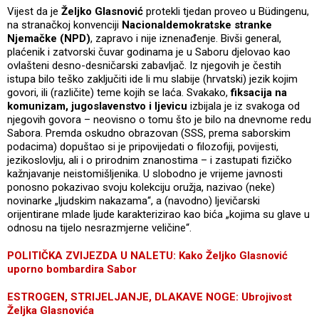
Vijest da je
Željko Glasnović
protekli tjedan proveo u Büdingenu,
na stranačkoj konvenciji
Nacionaldemokratske stranke
Njemačke (NPD)
, zapravo i nije iznenađenje. Bivši general,
plaćenik i zatvorski čuvar godinama je u Saboru djelovao kao
ovlašteni desno-desničarski zabavljač. Iz njegovih je čestih
istupa bilo teško zaključiti ide li mu slabije (hrvatski) jezik kojim
govori, ili (različite) teme kojih se laća. Svakako,
fiksacija na
komunizam, jugoslavenstvo i ljevicu
izbijala je iz svakoga od
njegovih govora – neovisno o tomu što je bilo na dnevnome redu
Sabora. Premda oskudno obrazovan (SSS, prema saborskim
podacima) dopuštao si je pripovijedati o filozofiji, povijesti,
jezikoslovlju, ali i o prirodnim znanostima – i zastupati fizičko
kažnjavanje neistomišljenika. U slobodno je vrijeme javnosti
ponosno pokazivao svoju kolekciju oružja, nazivao (neke)
novinarke „ljudskim nakazama“, a (navodno) ljevičarski
orijentirane mlade ljude karakterizirao kao bića „kojima su glave u
odnosu na tijelo nesrazmjerne veličine“.
POLITIČKA ZVIJEZDA U NALETU: Kako Željko Glasnović
uporno bombardira Sabor
ESTROGEN, STRIJELJANJE, DLAKAVE NOGE: Ubrojivost
Željka Glasnovića