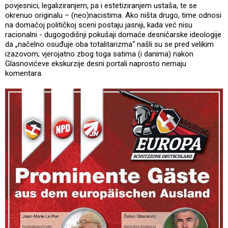
povjesnici, legaliziranjem, pa i estetiziranjem ustaša, te se
okrenuo originalu – (neo)nacistima. Ako ništa drugo, time odnosi
na domaćoj političkoj sceni postaju jasniji, kada već nisu
racionalni - dugogodišnji pokušaji domaće desničarske ideologije
da „načelno osuđuje oba totalitarizma“ našli su se pred velikim
izazovom; vjerojatno zbog toga satima (i danima) nakon
Glasnovićeve ekskurzije desni portali naprosto nemaju
komentara.