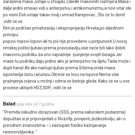
zaražena masa ,ostaje u ofsajdu.Zaleđe masovnih razmjera.Masa i
dalje jedini smisao vidi u antisrpstvu i antikomunizmu,a novi vitar ide
po visini.Doli ostaje takav mulj i smrad.Karepovac...Što će to donit
,vidit će se.
Rim je podržao privatizaciju i eksproprijaciju Hrvata,po slijednom
principu:
popovi-topovi-lopovi-ali to još nije provedeno u potpunosti.U novoj
rimskoj politici ljubavi prema pravoslavlju,više neće biti lako dobiti
masovnu podršku za ono najvažnije -punjenje svojih bisaga.Jer
mase tu podršku daju jedino ako je antisrpstvo na djelu.Tada može i
dupli harač.Ali ako nastupi ljubav prema Srbima,onda masa
ispostavlja čistu računicu.Okreće se lovu na lopove.Nema više
pražnjenja crijeva u mržnji i odma se bistrije gleda..Kako će se u ove
procese uklopiti HDZ,SDP,..vidit će se.
Balad
prije više od 7 godina
"Premda oskudno obrazovan (SSS, prema saborskim podacima)
dopuštao si je pripovijedati o filozofiji, povijesti, jezikoslovlju, ali i o
prirodnim znanostima – i zastupati fizičko kažnjavanje
neistomišljenika. "