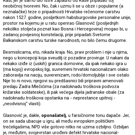
Raši, jer je samo dio Istre zapadno od Raše pripadao toj
neobičnoj tvorevini. No, čak i uzmu li se u obzir i popularne (a
neznalačke) teze o pripadnosti Hrvatske rečenome carstvu
nakon 1527. godine, posljetkom habsburgovske personalne unije,
prostor na kojemu je u ratu operirao Glasnović (posljednjih
nekoliko stoljeća poznat kao Bosna i Hercegovina) mogao bi, u
zadanoj povijesnoj konstelaciji, prije pripadati Svetome
Balkanskom carstvu turske narodnosti, no bilo čemu drugome.
Besmislicama, eto, nikada kraja. No, pravi problem i nije u njima,
nego u koncepciji koja sveudilj iz pozadine proviruje. U nakani da
nekako iziđe iz (uskih) granica domovine, da ipak nekako igra u
(ma kojoj) evropskoj ligi, suvremeni hrvatski nacionalizam olako
zaboravlja na naciju, suverenizam, rodo/domoljublje i sve ostalo.
Nije to ni novo; njegovi su predšasnici bili pripravni amenovati
predaju Zadra Mlečićima (za nadoknadu troškova podvoza
križarske soldateske), ili pak većega dijela jadranske obale (za
nadoknadu troškova opstanka na - neprestance upitnoj -
„neodvisnoj“ vlasti).
Glasnović je, dakle,
oponašatelj
, u farsičnome tonu dapače. Jer,
on se sada ubacuje u igru, ali među evropskim političkim
trećeligašima; NPD više gotovo nitko ne uzima ozbiljno. Ozbiljan
je, međutim, svojevrstan urođeni defekt hrvatske nacional-