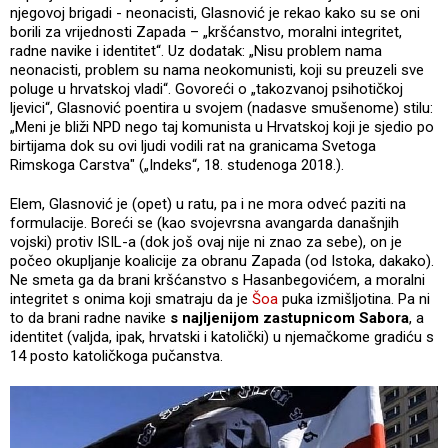
njegovoj brigadi - neonacisti, Glasnović je rekao kako su se oni
borili za vrijednosti Zapada – „kršćanstvo, moralni integritet,
radne navike i identitet“. Uz dodatak: „Nisu problem nama
neonacisti, problem su nama neokomunisti, koji su preuzeli sve
poluge u hrvatskoj vladi“. Govoreći o „takozvanoj psihotičkoj
ljevici“, Glasnović poentira u svojem (nadasve smušenome) stilu:
„Meni je bliži NPD nego taj komunista u Hrvatskoj koji je sjedio po
birtijama dok su ovi ljudi vodili rat na granicama Svetoga
Rimskoga Carstva" („Indeks“, 18. studenoga 2018.).
Elem, Glasnović je (opet) u ratu, pa i ne mora odveć paziti na
formulacije. Boreći se (kao svojevrsna avangarda današnjih
vojski) protiv ISIL-a (dok još ovaj nije ni znao za sebe), on je
počeo okupljanje koalicije za obranu Zapada (od Istoka, dakako).
Ne smeta ga da brani kršćanstvo s Hasanbegovićem, a moralni
integritet s onima koji smatraju da je
Šoa
puka izmišljotina. Pa ni
to da brani radne navike
s najljenijom zastupnicom Sabora
, a
identitet (valjda, ipak, hrvatski i katolički) u njemačkome gradiću s
14 posto katoličkoga pučanstva.