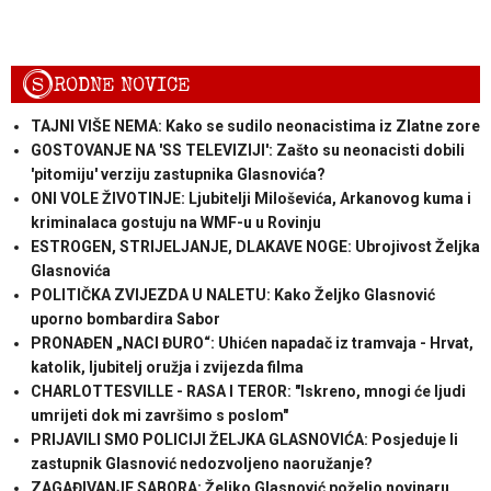
S
RODNE NOVICE
TAJNI VIŠE NEMA: Kako se sudilo neonacistima iz Zlatne zore
GOSTOVANJE NA 'SS TELEVIZIJI': Zašto su neonacisti dobili
'pitomiju' verziju zastupnika Glasnovića?
ONI VOLE ŽIVOTINJE: Ljubitelji Miloševića, Arkanovog kuma i
kriminalaca gostuju na WMF-u u Rovinju
ESTROGEN, STRIJELJANJE, DLAKAVE NOGE: Ubrojivost Željka
Glasnovića
POLITIČKA ZVIJEZDA U NALETU: Kako Željko Glasnović
uporno bombardira Sabor
PRONAĐEN „NACI ĐURO“: Uhićen napadač iz tramvaja - Hrvat,
katolik, ljubitelj oružja i zvijezda filma
CHARLOTTESVILLE - RASA I TEROR: "Iskreno, mnogi će ljudi
umrijeti dok mi završimo s poslom"
PRIJAVILI SMO POLICIJI ŽELJKA GLASNOVIĆA: Posjeduje li
zastupnik Glasnović nedozvoljeno naoružanje?
ZAGAĐIVANJE SABORA: Željko Glasnović poželio novinaru