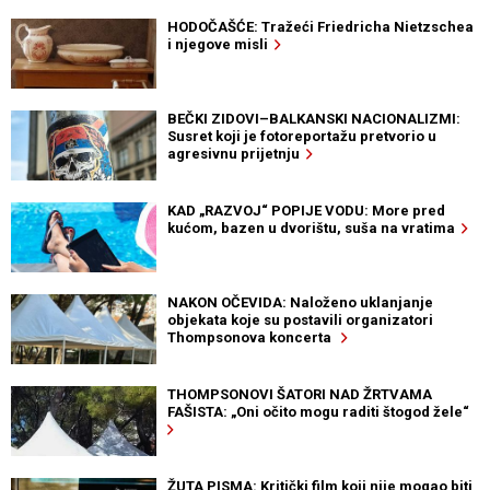
HODOČAŠĆE: Tražeći Friedricha Nietzschea
i njegove misli
BEČKI ZIDOVI–BALKANSKI NACIONALIZMI:
Susret koji je fotoreportažu pretvorio u
agresivnu prijetnju
KAD „RAZVOJ“ POPIJE VODU: More pred
kućom, bazen u dvorištu, suša na vratima
NAKON OČEVIDA: Naloženo uklanjanje
objekata koje su postavili organizatori
Thompsonova koncerta
THOMPSONOVI ŠATORI NAD ŽRTVAMA
FAŠISTA: „Oni očito mogu raditi štogod žele“
ŽUTA PISMA: Kritički film koji nije mogao biti