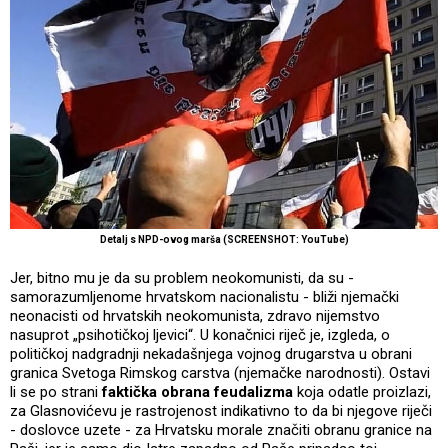
Detalj s NPD-ovog marša (SCREENSHOT: YouTube)
Jer, bitno mu je da su problem neokomunisti, da su -
samorazumljenome hrvatskom nacionalistu - bliži njemački
neonacisti od hrvatskih neokomunista, zdravo nijemstvo
nasuprot „psihotičkoj ljevici“. U konačnici riječ je, izgleda, o
političkoj nadgradnji nekadašnjega vojnog drugarstva u obrani
granica Svetoga Rimskog carstva (njemačke narodnosti). Ostavi
li se po strani
faktička obrana feudalizma
koja odatle proizlazi,
za Glasnovićevu je rastrojenost indikativno to da bi njegove riječi
- doslovce uzete - za Hrvatsku morale značiti obranu granice na