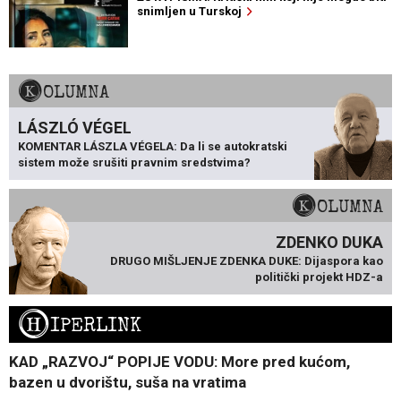
snimljen u Turskoj
KOLUMNA
LÁSZLÓ VÉGEL
KOMENTAR LÁSZLA VÉGELA: Da li se autokratski
sistem može srušiti pravnim sredstvima?
KOLUMNA
ZDENKO DUKA
DRUGO MIŠLJENJE ZDENKA DUKE: Dijaspora kao
politički projekt HDZ-a
H
IPERLINK
KAD „RAZVOJ“ POPIJE VODU: More pred kućom,
bazen u dvorištu, suša na vratima