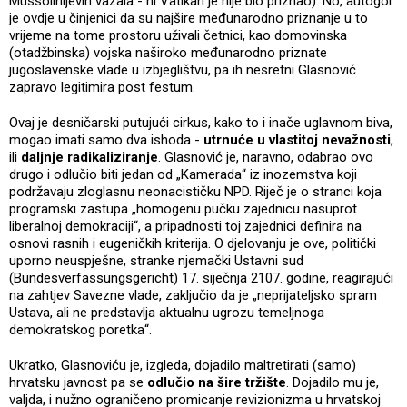
Mussolinijevih vazala - ni Vatikan je nije bio priznao). No, autogol
je ovdje u činjenici da su najšire međunarodno priznanje u to
vrijeme na tome prostoru uživali četnici, kao domovinska
(otadžbinska) vojska naširoko međunarodno priznate
jugoslavenske vlade u izbjeglištvu, pa ih nesretni Glasnović
zapravo legitimira post festum.
Ovaj je desničarski putujući cirkus, kako to i inače uglavnom biva,
mogao imati samo dva ishoda -
utrnuće u vlastitoj nevažnosti
,
ili
daljnje radikaliziranje
. Glasnović je, naravno, odabrao ovo
drugo i odlučio biti jedan od „Kamerada“ iz inozemstva koji
podržavaju zloglasnu neonacističku NPD. Riječ je o stranci koja
programski zastupa „homogenu pučku zajednicu nasuprot
liberalnoj demokraciji“, a pripadnosti toj zajednici definira na
osnovi rasnih i eugeničkih kriterija. O djelovanju je ove, politički
uporno neuspješne, stranke njemački Ustavni sud
(Bundesverfassungsgericht) 17. siječnja 2107. godine, reagirajući
na zahtjev Savezne vlade, zaključio da je „neprijateljsko spram
Ustava, ali ne predstavlja aktualnu ugrozu temeljnoga
demokratskog poretka“.
Ukratko, Glasnoviću je, izgleda, dojadilo maltretirati (samo)
hrvatsku javnost pa se
odlučio na šire tržište
. Dojadilo mu je,
valjda, i nužno ograničeno promicanje revizionizma u hrvatskoj