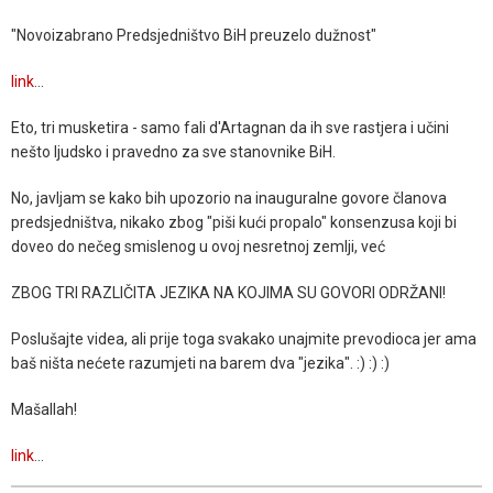
"Novoizabrano Predsjedništvo BiH preuzelo dužnost"
link
…
Eto, tri musketira - samo fali d'Artagnan da ih sve rastjera i učini
nešto ljudsko i pravedno za sve stanovnike BiH.
No, javljam se kako bih upozorio na inauguralne govore članova
predsjedništva, nikako zbog "piši kući propalo" konsenzusa koji bi
doveo do nečeg smislenog u ovoj nesretnoj zemlji, već
ZBOG TRI RAZLIČITA JEZIKA NA KOJIMA SU GOVORI ODRŽANI!
Poslušajte videa, ali prije toga svakako unajmite prevodioca jer ama
baš ništa nećete razumjeti na barem dva "jezika". :) :) :)
Mašallah!
link
…