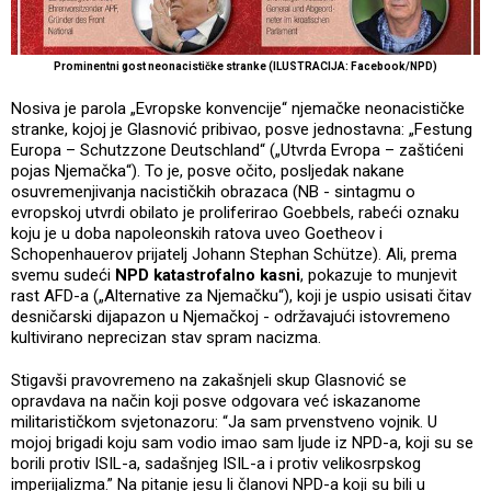
Prominentni gost neonacističke stranke (ILUSTRACIJA: Facebook/NPD)
Nosiva je parola „Evropske konvencije“ njemačke neonacističke
stranke, kojoj je Glasnović pribivao, posve jednostavna: „Festung
Europa – Schutzzone Deutschland“ („Utvrda Evropa – zaštićeni
pojas Njemačka“). To je, posve očito, posljedak nakane
osuvremenjivanja nacističkih obrazaca (NB - sintagmu o
evropskoj utvrdi obilato je proliferirao Goebbels, rabeći oznaku
koju je u doba napoleonskih ratova uveo Goetheov i
Schopenhauerov prijatelj Johann Stephan Schütze). Ali, prema
svemu sudeći
NPD katastrofalno kasni
, pokazuje to munjevit
rast AFD-a („Alternative za Njemačku“), koji je uspio usisati čitav
desničarski dijapazon u Njemačkoj - održavajući istovremeno
kultivirano neprecizan stav spram nacizma.
Stigavši pravovremeno na zakašnjeli skup Glasnović se
opravdava na način koji posve odgovara već iskazanome
militarističkom svjetonazoru: “Ja sam prvenstveno vojnik. U
mojoj brigadi koju sam vodio imao sam ljude iz NPD-a, koji su se
borili protiv ISIL-a, sadašnjeg ISIL-a i protiv velikosrpskog
imperijalizma.” Na pitanje jesu li članovi NPD-a koji su bili u