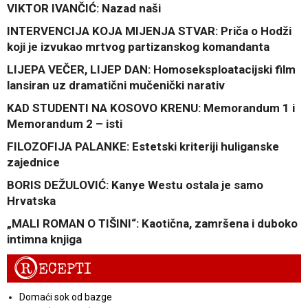
VIKTOR IVANČIĆ: Nazad naši
INTERVENCIJA KOJA MIJENJA STVAR: Priča o Hodži
koji je izvukao mrtvog partizanskog komandanta
LIJEPA VEČER, LIJEP DAN: Homoseksploatacijski film
lansiran uz dramatični mučenički narativ
KAD STUDENTI NA KOSOVO KRENU: Memorandum 1 i
Memorandum 2 – isti
FILOZOFIJA PALANKE: Estetski kriteriji huliganske
zajednice
BORIS DEŽULOVIĆ: Kanye Westu ostala je samo
Hrvatska
„MALI ROMAN O TIŠINI“: Kaotična, zamršena i duboko
intimna knjiga
R
ECEPTI
Domaći sok od bazge