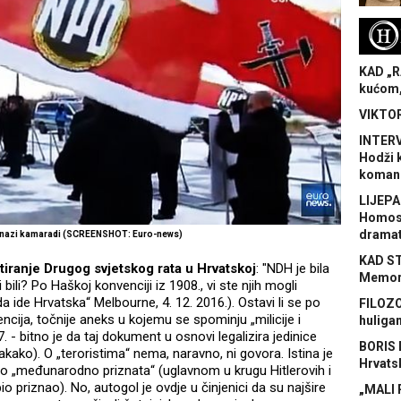
H
KAD „R
kućom,
VIKTOR
INTERV
Hodži 
koman
LIJEPA
Homose
dramat
-nazi kamaradi (SCREENSHOT: Euro-news)
KAD S
tiranje Drugog svjetskog rata u Hrvatskoj
: "NDH je bila
Memora
ili? Po Haškoj konvenciji iz 1908., vi ste njih mogli
„Kuda ide Hrvatska“ Melbourne, 4. 12. 2016.). Ostavi li se po
FILOZO
encija, točnije aneks u kojemu se spominju „milicije i
huliga
. - bitno je da taj dokument u osnovi legalizira jedinice
BORIS 
akako). O „teroristima“ nema, naravno, ni govora. Istina je
Hrvats
o „međunarodno priznata“ (uglavnom u krugu Hitlerovih i
bio priznao). No, autogol je ovdje u činjenici da su najšire
„MALI 