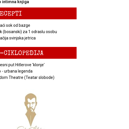
 intimna knjiga
ECEPTI
ći sok od bazge
k (bosanski) za 1 odraslu osobu
čija svinjska jetrica
-CIKLOPEDIJA
esni put Hitlerove 'klonje'
 - urbana legenda
dom Theatre (Teatar slobode)