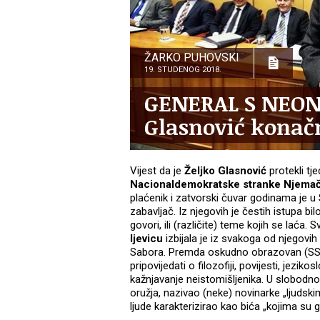
ŽARKO PUHOVSKI
19. STUDENOG 2018.
GENERAL S NEONA
Glasnović konačn
Vijest da je
Željko Glasnović
protekli tj
Nacionaldemokratske stranke Njema
plaćenik i zatvorski čuvar godinama je 
zabavljač. Iz njegovih je čestih istupa bilo
govori, ili (različite) teme kojih se laća. 
ljevicu
izbijala je iz svakoga od njegov
Sabora. Premda oskudno obrazovan (SS
pripovijedati o filozofiji, povijesti, jeziko
kažnjavanje neistomišljenika. U slobodno
oružja, nazivao (neke) novinarke „ljudsk
ljude karakterizirao kao bića „kojima su 