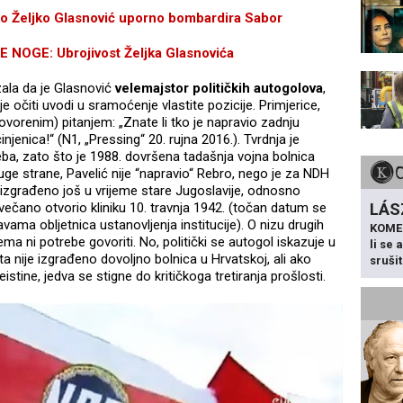
 Željko Glasnović uporno bombardira Sabor
OGE: Ubrojivost Željka Glasnovića
ala da je Glasnović
velemajstor političkih autogolova
,
je očiti uvodi u sramoćenje vlastite pozicije. Primjerice,
orenim) pitanjem: „Znate li tko je napravio zadnju
injenica!“ (N1, „Pressing“ 20. rujna 2016.). Tvrdnja je
reba, zato što je 1988. dovršena tadašnja vojna bolnica
uge strane, Pavelić nije “napravio“ Rebro, nego je za NDH
izgrađeno još u vrijeme stare Jugoslavije, odnosno
LÁS
ečano otvorio kliniku 10. travnja 1942. (točan datum se
avama obljetnica ustanovljenja institucije). O nizu drugih
KOME
a ni potrebe govoriti. No, politički se autogol iskazuje u
li se
ta nije izgrađeno dovoljno bolnica u Hrvatskoj, ali ako
sruši
istine, jedva se stigne do kritičkoga tretiranja prošlosti.