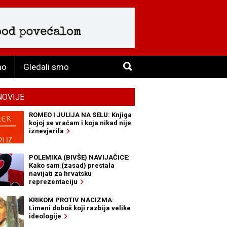
mo
Gledali smo
NOVIJE
ROMEO I JULIJA NA SELU: Knjiga
kojoj se vraćam i koja nikad nije
iznevjerila
POLEMIKA (BIVŠE) NAVIJAČICE:
Kako sam (zasad) prestala
navijati za hrvatsku
reprezentaciju
KRIKOM PROTIV NACIZMA:
Limeni doboš koji razbija velike
ideologije