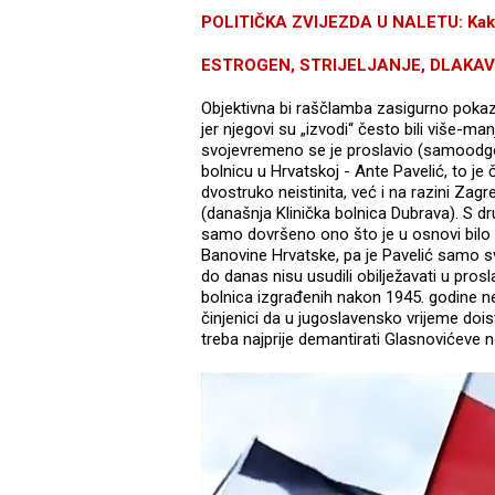
POLITIČKA ZVIJEZDA U NALETU: Kako
ESTROGEN, STRIJELJANJE, DLAKAVE N
Objektivna bi raščlamba zasigurno pokaz
jer njegovi su „izvodi“ često bili više-man
svojevremeno se je proslavio (samoodgov
bolnicu u Hrvatskoj - Ante Pavelić, to je č
dvostruko neistinita, već i na razini Zag
(današnja Klinička bolnica Dubrava). S dr
samo dovršeno ono što je u osnovi bilo 
Banovine Hrvatske, pa je Pavelić samo sv
do danas nisu usudili obilježavati u prosl
bolnica izgrađenih nakon 1945. godine nem
činjenici da u jugoslavensko vrijeme dois
treba najprije demantirati Glasnovićeve ne