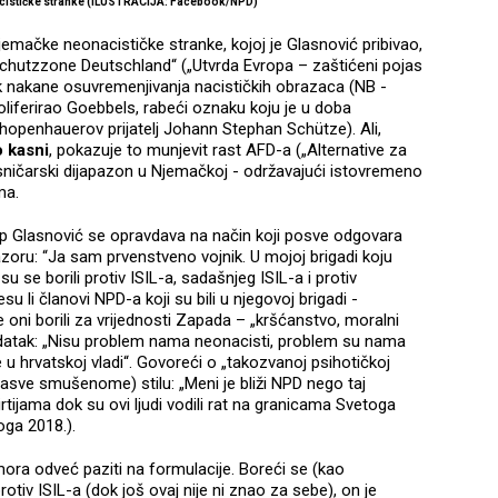
cističke stranke (ILUSTRACIJA: Facebook/NPD)
jemačke neonacističke stranke, kojoj je Glasnović pribivao,
chutzzone Deutschland“ („Utvrda Evropa – zaštićeni pojas
ak nakane osuvremenjivanja nacističkih obrazaca (NB -
oliferirao Goebbels, rabeći oznaku koju je u doba
openhauerov prijatelj Johann Stephan Schütze). Ali,
 kasni
, pokazuje to munjevit rast AFD-a („Alternative za
desničarski dijapazon u Njemačkoj - održavajući istovremeno
ma.
up Glasnović se opravdava na način koji posve odgovara
zoru: “Ja sam prvenstveno vojnik. U mojoj brigadi koju
 se borili protiv ISIL-a, sadašnjeg ISIL-a i protiv
su li članovi NPD-a koji su bili u njegovoj brigadi -
 oni borili za vrijednosti Zapada – „kršćanstvo, moralni
z dodatak: „Nisu problem nama neonacisti, problem su nama
 u hrvatskoj vladi“. Govoreći o „takozvanoj psihotičkoj
dasve smušenome) stilu: „Meni je bliži NPD nego taj
irtijama dok su ovi ljudi vodili rat na granicama Svetoga
oga 2018.).
 mora odveć paziti na formulacije. Boreći se (kao
otiv ISIL-a (dok još ovaj nije ni znao za sebe), on je