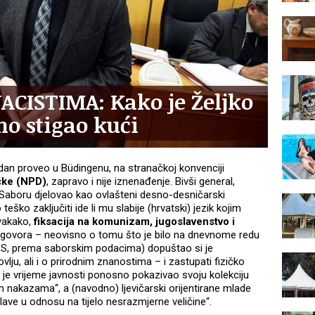
CISTIMA: Kako je Željko
o stigao kući
edan proveo u Büdingenu, na stranačkoj konvenciji
čke (NPD)
, zapravo i nije iznenađenje. Bivši general,
u Saboru djelovao kao ovlašteni desno-desničarski
 teško zaključiti ide li mu slabije (hrvatski) jezik kojim
Svakako,
fiksacija na komunizam, jugoslavenstvo i
ih govora – neovisno o tomu što je bilo na dnevnome redu
S, prema saborskim podacima) dopuštao si je
slovlju, ali i o prirodnim znanostima – i zastupati fizičko
 je vrijeme javnosti ponosno pokazivao svoju kolekciju
im nakazama“, a (navodno) ljevičarski orijentirane mlade
glave u odnosu na tijelo nesrazmjerne veličine“.