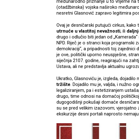
međunarodno priznanje u to vrijeme na t
(otadžbinska) vojska naširoko međunarodn
nesretni Glasnović zapravo legitimira po
Ovaj je desničarski putujući cirkus, kak
utrnuće u vlastitoj nevažnosti
, ili
daljnj
drugo i odlučio biti jedan od „Kamerada“
NPD. Riječ je o stranci koja programski
demokraciji“, a pripadnosti toj zajednici d
je ove, politički uporno neuspješne, str
siječnja 2107. godine, reagirajući na zaht
Ustava, ali ne predstavlja aktualnu ugr
Ukratko, Glasnoviću je, izgleda, dojadilo
tržište
. Dojadilo mu je, valjda, i nužno 
legaliziranjem, pa i estetiziranjem ustaš
drugo, time odnosi na domaćoj političkoj 
dugogodišnji pokušaji domaće desničarsk
su se pred velikim izazovom; vjerojatno
ekskurzije desni portali naprosto nemaj