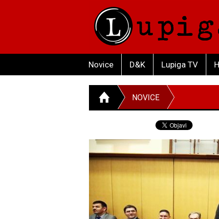
Novice
D&K
Lupiga TV
H
NOVICE