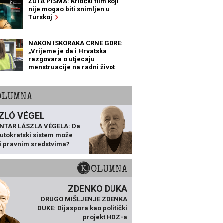
ŽUTA PISMA: Kritički film koji
nije mogao biti snimljen u
Turskoj
NAKON ISKORAKA CRNE GORE:
„Vrijeme je da i Hrvatska
razgovara o utjecaju
menstruacije na radni život
žena“
KOLUMNA
ZLÓ VÉGEL
NTAR LÁSZLA VÉGELA: Da
 autokratski sistem može
ti pravnim sredstvima?
KOLUMNA
ZDENKO DUKA
DRUGO MIŠLJENJE ZDENKA
DUKE: Dijaspora kao politički
projekt HDZ-a