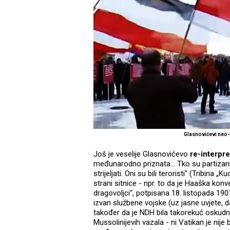
Glasnovićevi neo
Još je veselije Glasnovićevo
re-interpre
međunarodno priznata... Tko su partizani b
strijeljati. Oni su bili teroristi" (Tribina 
strani sitnice - npr. to da je Haaška konv
dragovoljci“, potpisana 18. listopada 1907
izvan službene vojske (uz jasne uvjete, d
također da je NDH bila takorekuć oskudn
Mussolinijevih vazala - ni Vatikan je nije 