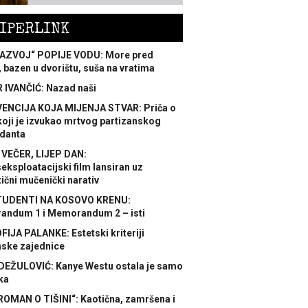
IPERLINK
AZVOJ“ POPIJE VODU: More pred
 bazen u dvorištu, suša na vratima
 IVANČIĆ: Nazad naši
ENCIJA KOJA MIJENJA STVAR: Priča o
koji je izvukao mrtvog partizanskog
danta
 VEČER, LIJEP DAN:
ksploatacijski film lansiran uz
ični mučenički narativ
TUDENTI NA KOSOVO KRENU:
ndum 1 i Memorandum 2 – isti
FIJA PALANKE: Estetski kriteriji
nske zajednice
DEŽULOVIĆ: Kanye Westu ostala je samo
ka
ROMAN O TIŠINI“: Kaotična, zamršena i