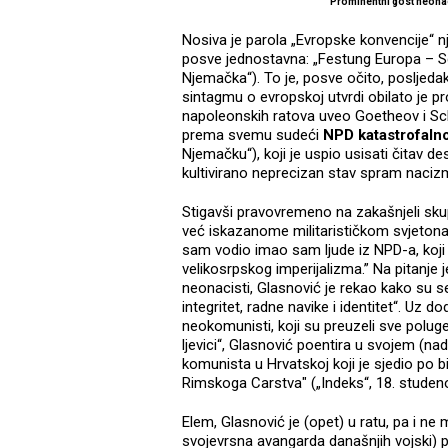
Prominentni gost neona
Nosiva je parola „Evropske konvencije“ n
posve jednostavna: „Festung Europa – S
Njemačka“). To je, posve očito, posljed
sintagmu o evropskoj utvrdi obilato je pr
napoleonskih ratova uveo Goetheov i Sch
prema svemu sudeći
NPD katastrofalno
Njemačku“), koji je uspio usisati čitav 
kultivirano neprecizan stav spram naciz
Stigavši pravovremeno na zakašnjeli sk
već iskazanome militarističkom svjetona
sam vodio imao sam ljude iz NPD-a, koji su
velikosrpskog imperijalizma.” Na pitanje je
neonacisti, Glasnović je rekao kako su se
integritet, radne navike i identitet“. U
neokomunisti, koji su preuzeli sve poluge
ljevici“, Glasnović poentira u svojem (na
komunista u Hrvatskoj koji je sjedio po b
Rimskoga Carstva" („Indeks“, 18. studen
Elem, Glasnović je (opet) u ratu, pa i ne
svojevrsna avangarda današnjih vojski) pr