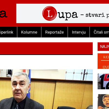
iperlink
Kolumne
Reportaže
Intervju
Čitali s
NAJ