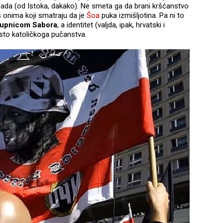
pada (od Istoka, dakako). Ne smeta ga da brani kršćanstvo
s onima koji smatraju da je
Šoa
puka izmišljotina. Pa ni to
stupnicom Sabora
, a identitet (valjda, ipak, hrvatski i
sto katoličkoga pučanstva.