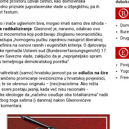
ome prostoru uživali četnici, kao domovinska
duboko
o priznate jugoslavenske vlade u izbjeglištvu, pa ih
R
st festum.
o to i inače uglavnom biva, mogao imati samo dva ishoda -
Doma
e radikaliziranje
. Glasnović je, naravno, odabrao ovo
Bure
 iz inozemstva koji podržavaju zloglasnu neonacističku
Druga
 zastupa „homogenu pučku zajednicu nasuprot liberalnoj
efinira na osnovi rasnih i eugeničkih kriterija. O djelovanju
E
anke njemački Ustavni sud (Bundesverfassungsgericht) 17.
jev Savezne vlade, zaključio da je „neprijateljsko spram
ozu temeljnoga demokratskog poretka“.
Povij
Yugo
 maltretirati (samo) hrvatsku javnost pa se
odlučio na šire
Free
ograničeno promicanje revizionizma u hrvatskoj povjesnici,
a, te se okrenuo originalu – (neo)nacistima. Ako ništa
sceni postaju jasniji, kada već nisu racionalni -
e ideologije da „načelno osuđuje oba totalitarizma“ našli
 zbog toga satima (i danima) nakon Glasnovićeve
u komentara.