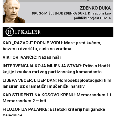
ZDENKO DUKA
DRUGO MIŠLJENJE ZDENKA DUKE: Dijaspora kao
politički projekt HDZ-a
H
IPERLINK
KAD „RAZVOJ“ POPIJE VODU: More pred kućom,
bazen u dvorištu, suša na vratima
VIKTOR IVANČIĆ: Nazad naši
INTERVENCIJA KOJA MIJENJA STVAR: Priča o Hodži
koji je izvukao mrtvog partizanskog komandanta
LIJEPA VEČER, LIJEP DAN: Homoseksploatacijski film
lansiran uz dramatični mučenički narativ
KAD STUDENTI NA KOSOVO KRENU: Memorandum 1 i
Memorandum 2 – isti
FILOZOFIJA PALANKE: Estetski kriteriji huliganske
zajednice