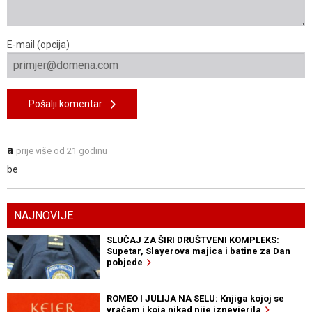
E-mail (opcija)
Pošalji komentar
a
prije više od 21 godinu
be
NAJNOVIJE
SLUČAJ ZA ŠIRI DRUŠTVENI KOMPLEKS:
Supetar, Slayerova majica i batine za Dan
pobjede
ROMEO I JULIJA NA SELU: Knjiga kojoj se
vraćam i koja nikad nije iznevjerila