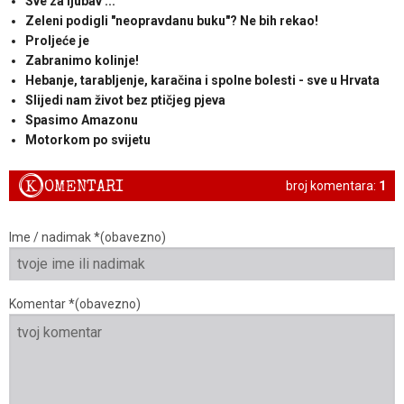
Sve za ljubav ...
Zeleni podigli "neopravdanu buku"? Ne bih rekao!
Proljeće je
Zabranimo kolinje!
Hebanje, tarabljenje, karačina i spolne bolesti - sve u Hrvata
Slijedi nam život bez ptičjeg pjeva
Spasimo Amazonu
Motorkom po svijetu
K
OMENTARI
broj komentara:
1
Ime / nadimak *(obavezno)
Komentar *(obavezno)