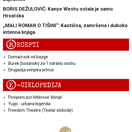
BORIS DEŽULOVIĆ: Kanye Westu ostala je samo
Hrvatska
„MALI ROMAN O TIŠINI“: Kaotična, zamršena i duboko
intimna knjiga
R
ECEPTI
Domaći sok od bazge
Burek (bosanski) za 1 odraslu osobu
Drugačija svinjska jetrica
E
-CIKLOPEDIJA
Povijesni put Hitlerove 'klonje'
Yugo - urbana legenda
Freedom Theatre (Teatar slobode)