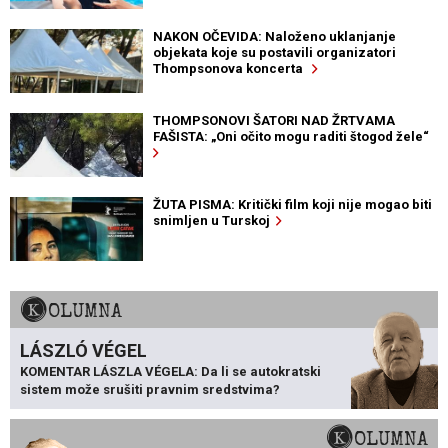
NAKON OČEVIDA: Naloženo uklanjanje
objekata koje su postavili organizatori
Thompsonova koncerta
THOMPSONOVI ŠATORI NAD ŽRTVAMA
FAŠISTA: „Oni očito mogu raditi štogod žele“
ŽUTA PISMA: Kritički film koji nije mogao biti
snimljen u Turskoj
KOLUMNA
LÁSZLÓ VÉGEL
KOMENTAR LÁSZLA VÉGELA: Da li se autokratski
sistem može srušiti pravnim sredstvima?
KOLUMNA