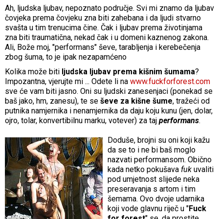
Ah, ljudska ljubav, nepoznato područje. Svi mi znamo da ljubav
čovjeka prema čovjeku zna biti zahebana i da ljudi stvarno
svašta u tim trenucima čine. Čak i ljubav prema životinjama
zna biti traumatična, nekad čak i u domeni kaznenog zakona.
Ali, Bože moj, "performans" ševe, tarabljenja i kerebečenja
zbog šuma, to je ipak nezapamćeno
Kolika može biti
ljudska ljubav prema kišnim šumama
?
Impozantna, vjerujte mi ... Odete li na
www.fuckforforest.com
sve će vam biti jasno. Oni su ljudski zanesenjaci (ponekad se
baš jako, hm, zanesu), te se
ševe za kišne šume
, tražeći od
putnika namjernika i nenamjernika da daju koju kunu (jen, dolar,
ojro, tolar, konvertibilnu marku, votever) za taj
performans
.
Doduše, brojni su oni koji kažu
da se to i ne bi baš moglo
nazvati performansom. Obično
kada netko pokušava
fuk
uvaliti
pod umjetnost slijede neka
preseravanja s artom i tim
šemama. Ovo dvoje udarnika
koji vode glavnu riječ u "
Fuck
for forest
" se, da prostite,