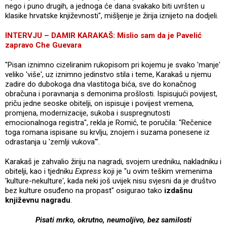
nego i puno drugih, a jednoga će dana svakako biti uvršten u
klasike hrvatske književnosti", mišljenje je žirija iznijeto na dodjeli.
INTERVJU – DAMIR KARAKAŠ: Mislio sam da je Pavelić
zapravo Che Guevara
"Pisan iznimno cizeliranim rukopisom pri kojemu je svako 'manje'
veliko 'više', uz iznimno jedinstvo stila i teme, Karakaš u njemu
zadire do dubokoga dna vlastitoga bića, sve do konačnog
obračuna i poravnanja s demonima prošlosti. Ispisujući povijest,
priču jedne seoske obitelji, on ispisuje i povijest vremena,
promjena, modernizacije, sukoba i suspregnutosti
emocionalnoga registra", rekla je Romić, te poručila: "Rečenice
toga romana ispisane su krvlju, znojem i suzama ponesene iz
odrastanja u 'zemlji vukova'".
Karakaš je zahvalio žiriju na nagradi, svojem uredniku, nakladniku i
obitelji, kao i tjedniku
Express
koji je "u ovim teškim vremenima
'kulture-nekulture', kada neki još uvijek nisu svjesni da je društvo
bez kulture osuđeno na propast" osigurao tako
izdašnu
književnu nagradu
.
Pisati mrko, okrutno, neumoljivo, bez samilosti