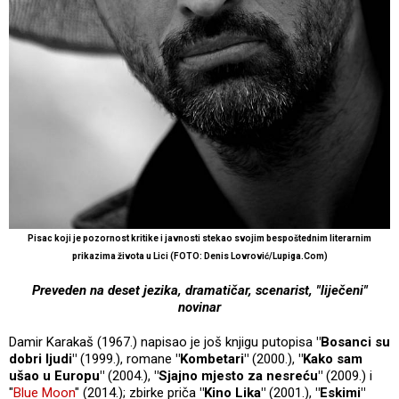
Pisac koji je pozornost kritike i javnosti stekao svojim bespoštednim literarnim
prikazima života u Lici
(FOTO: Denis Lovrović/Lupiga.Com)
Preveden na deset jezika, dramatičar, scenarist, "liječeni"
novinar
Damir Karakaš (1967.) napisao je još knjigu putopisa
"Bosanci su
dobri ljudi"
(1999.), romane
"Kombetari"
(2000.),
"Kako sam
ušao u Europu"
(2004.),
"Sjajno mjesto za nesreću"
(2009.) i
"
Blue Moon
" (2014.); zbirke priča
"Kino Lika"
(2001.),
"Eskimi"