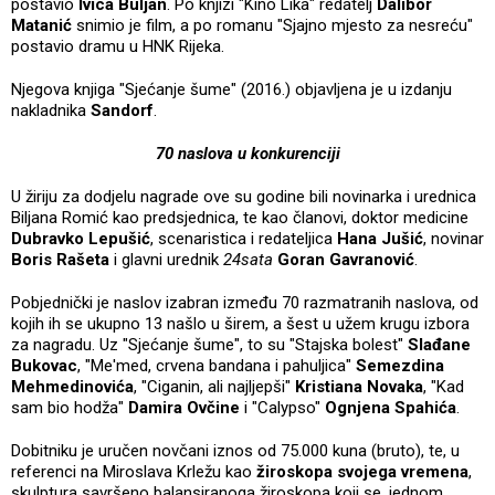
postavio
Ivica Buljan
. Po knjizi "Kino Lika" redatelj
Dalibor
Matanić
snimio je film, a po romanu "Sjajno mjesto za nesreću"
postavio dramu u HNK Rijeka.
Njegova knjiga "Sjećanje šume" (2016.) objavljena je u izdanju
nakladnika
Sandorf
.
70 naslova u konkurenciji
U žiriju za dodjelu nagrade ove su godine bili novinarka i urednica
Biljana Romić kao predsjednica, te kao članovi, doktor medicine
Dubravko Lepušić
, scenaristica i redateljica
Hana Jušić
, novinar
Boris Rašeta
i glavni urednik
24sata
Goran Gavranović
.
Pobjednički je naslov izabran između 70 razmatranih naslova, od
kojih ih se ukupno 13 našlo u širem, a šest u užem krugu izbora
za nagradu. Uz "Sjećanje šume", to su "Stajska bolest"
Slađane
Bukovac
, "Me'med, crvena bandana i pahuljica"
Semezdina
Mehmedinovića
, "Ciganin, ali najljepši"
Kristiana Novaka
, "Kad
sam bio hodža"
Damira Ovčine
i "Calypso"
Ognjena Spahića
.
Dobitniku je uručen novčani iznos od 75.000 kuna (bruto), te, u
referenci na Miroslava Krležu kao
žiroskopa svojega vremena
,
skulptura savršeno balansiranoga žiroskopa koji se, jednom