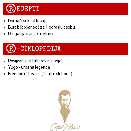
R
ECEPTI
Domaći sok od bazge
Burek (bosanski) za 1 odraslu osobu
Drugačija svinjska jetrica
E
-CIKLOPEDIJA
Povijesni put Hitlerove 'klonje'
Yugo - urbana legenda
Freedom Theatre (Teatar slobode)