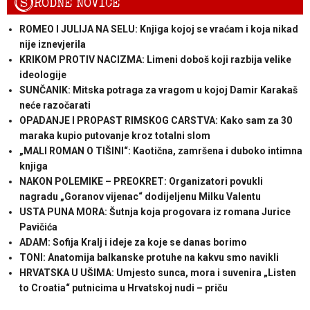
S
RODNE NOVICE
ROMEO I JULIJA NA SELU: Knjiga kojoj se vraćam i koja nikad
nije iznevjerila
KRIKOM PROTIV NACIZMA: Limeni doboš koji razbija velike
ideologije
SUNČANIK: Mitska potraga za vragom u kojoj Damir Karakaš
neće razočarati
OPADANJE I PROPAST RIMSKOG CARSTVA: Kako sam za 30
maraka kupio putovanje kroz totalni slom
„MALI ROMAN O TIŠINI“: Kaotična, zamršena i duboko intimna
knjiga
NAKON POLEMIKE – PREOKRET: Organizatori povukli
nagradu „Goranov vijenac“ dodijeljenu Milku Valentu
USTA PUNA MORA: Šutnja koja progovara iz romana Jurice
Pavičića
ADAM: Sofija Kralj i ideje za koje se danas borimo
TONI: Anatomija balkanske protuhe na kakvu smo navikli
HRVATSKA U UŠIMA: Umjesto sunca, mora i suvenira „Listen
to Croatia“ putnicima u Hrvatskoj nudi – priču