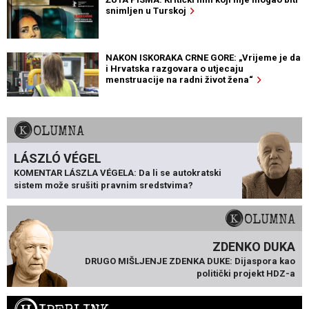
snimljen u Turskoj
NAKON ISKORAKA CRNE GORE: „Vrijeme je da
i Hrvatska razgovara o utjecaju
menstruacije na radni život žena“
KOLUMNA
LÁSZLÓ VÉGEL
KOMENTAR LÁSZLA VÉGELA: Da li se autokratski
sistem može srušiti pravnim sredstvima?
KOLUMNA
ZDENKO DUKA
DRUGO MIŠLJENJE ZDENKA DUKE: Dijaspora kao
politički projekt HDZ-a