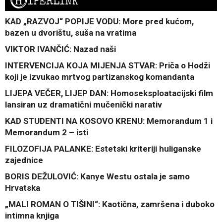
H
IPERLINK
KAD „RAZVOJ“ POPIJE VODU: More pred kućom,
bazen u dvorištu, suša na vratima
VIKTOR IVANČIĆ: Nazad naši
INTERVENCIJA KOJA MIJENJA STVAR: Priča o Hodži
koji je izvukao mrtvog partizanskog komandanta
LIJEPA VEČER, LIJEP DAN: Homoseksploatacijski film
lansiran uz dramatični mučenički narativ
KAD STUDENTI NA KOSOVO KRENU: Memorandum 1 i
Memorandum 2 – isti
FILOZOFIJA PALANKE: Estetski kriteriji huliganske
zajednice
BORIS DEŽULOVIĆ: Kanye Westu ostala je samo
Hrvatska
„MALI ROMAN O TIŠINI“: Kaotična, zamršena i duboko
intimna knjiga