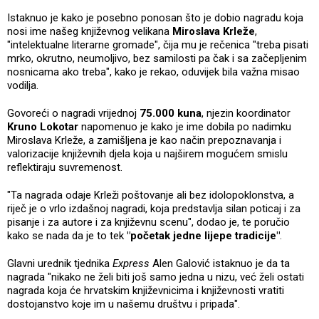
Istaknuo je kako je posebno ponosan što je dobio nagradu koja
nosi ime našeg književnog velikana
Miroslava Krleže
,
"intelektualne literarne gromade", čija mu je rečenica "treba pisati
mrko, okrutno, neumoljivo, bez samilosti pa čak i sa začepljenim
nosnicama ako treba", kako je rekao, oduvijek bila važna misao
vodilja.
Govoreći o nagradi vrijednoj
75.000 kuna
, njezin koordinator
Kruno Lokotar
napomenuo je kako je ime dobila po nadimku
Miroslava Krleže, a zamišljena je kao način prepoznavanja i
valorizacije književnih djela koja u najširem mogućem smislu
reflektiraju suvremenost.
"Ta nagrada odaje Krleži poštovanje ali bez idolopoklonstva, a
riječ je o vrlo izdašnoj nagradi, koja predstavlja silan poticaj i za
pisanje i za autore i za književnu scenu", dodao je, te poručio
kako se nada da je to tek
"početak jedne lijepe tradicije"
.
Glavni urednik tjednika
Express
Alen Galović istaknuo je da ta
nagrada "nikako ne želi biti još samo jedna u nizu, već želi ostati
nagrada koja će hrvatskim književnicima i književnosti vratiti
dostojanstvo koje im u našemu društvu i pripada".