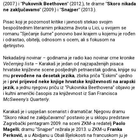
(2007.) i
"Pukovnik Beethoven"
(2012.), te drame
"Skoro nikada
ne zaključavamo"
(2009.) i
"Snajper"
(2013.).
Pisac koji je pozornost kritike i javnosti stekao svojim
bespoštednim literarnim prikazima života u Lici, u svojem se
romanu "Sjećanje šume" ponovno bavi krajem u kojemu je rođen
i odrastao, obitelji, odnosom s ocem, ali s fokusom na
djetinjstvo.
Nekadašnji novinar – godinama je radio kao novinar crne kronike
Večernjeg lista
– Karakaš je jedan od najzapaženijih pisaca
hrvatske književne scene posljednjih petnaestak godina, knjige su
mu
prevođene na desetak jezika
, zbirka priča "Eskimi" ujedno
je i
prvi prijevod neke knjige hrvatske književnosti na arapski
jezik
, a jednu njegovu priču iz "Pukovnika Beethovena" objavio je
i kultni američki časopis za književnost iz San Francisca
McSweeny's Quarterly
.
Karakaš je i uspješan scenarist i dramatičar. Njegovu dramu
"Skoro nikad ne zaključavamo" postavio je u sklopu predstave
Zagrebački pentagram 2009. na sceni ZKM-a redatelj
Paolo
Magelli
; dramu "Snajper" režirala je 2013. u ZKM-u
Franka
Perković
, a u Abidjanu u Obali Bjelokosti na francuskom ju je