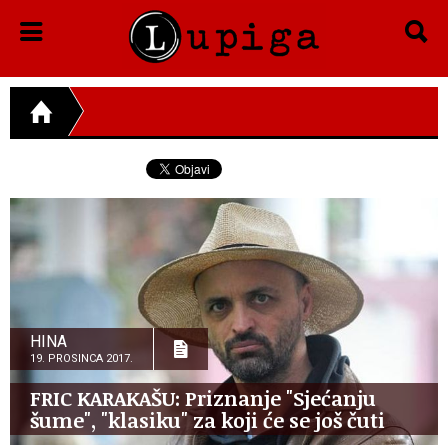
HINA
19. PROSINCA 2017.
FRIC KARAKAŠU: Priznanje "Sjećanju
šume", "klasiku" za koji će se još čuti