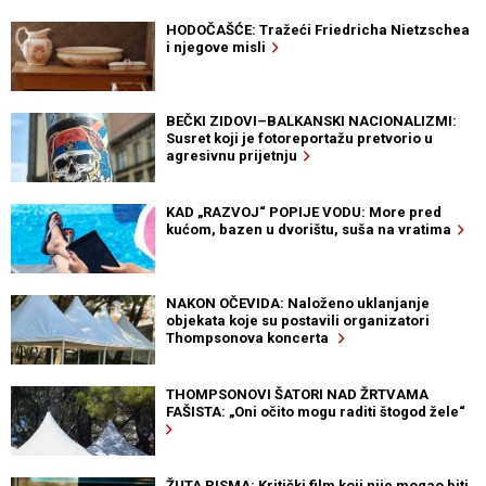
HODOČAŠĆE: Tražeći Friedricha Nietzschea
i njegove misli
BEČKI ZIDOVI–BALKANSKI NACIONALIZMI:
Susret koji je fotoreportažu pretvorio u
agresivnu prijetnju
KAD „RAZVOJ“ POPIJE VODU: More pred
kućom, bazen u dvorištu, suša na vratima
NAKON OČEVIDA: Naloženo uklanjanje
objekata koje su postavili organizatori
Thompsonova koncerta
THOMPSONOVI ŠATORI NAD ŽRTVAMA
FAŠISTA: „Oni očito mogu raditi štogod žele“
ŽUTA PISMA: Kritički film koji nije mogao biti