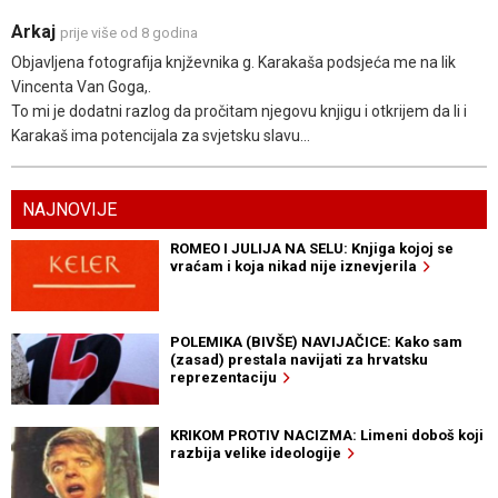
Arkaj
prije više od 8 godina
Objavljena fotografija knjževnika g. Karakaša podsjeća me na lik
Vincenta Van Goga,.
To mi je dodatni razlog da pročitam njegovu knjigu i otkrijem da li i
Karakaš ima potencijala za svjetsku slavu...
NAJNOVIJE
ROMEO I JULIJA NA SELU: Knjiga kojoj se
vraćam i koja nikad nije iznevjerila
POLEMIKA (BIVŠE) NAVIJAČICE: Kako sam
(zasad) prestala navijati za hrvatsku
reprezentaciju
KRIKOM PROTIV NACIZMA: Limeni doboš koji
razbija velike ideologije