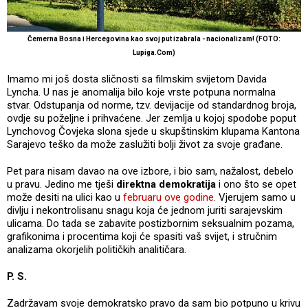
Čemerna Bosna i Hercegovina kao svoj put izabrala - nacionalizam! (FOTO:
Lupiga.Com)
Imamo mi još dosta sličnosti sa filmskim svijetom Davida
Lyncha. U nas je anomalija bilo koje vrste potpuna normalna
stvar. Odstupanja od norme, tzv. devijacije od standardnog broja,
ovdje su poželjne i prihvaćene. Jer zemlja u kojoj spodobe poput
Lynchovog Čovjeka slona sjede u skupštinskim klupama Kantona
Sarajevo teško da može zaslužiti bolji život za svoje građane.
Pet para nisam davao na ove izbore, i bio sam, nažalost, debelo
u pravu. Jedino me tješi
direktna demokratija
i ono što se opet
može desiti na ulici kao u
februaru ove godine
. Vjerujem samo u
divlju i nekontrolisanu snagu koja će jednom juriti sarajevskim
ulicama. Do tada se zabavite postizbornim seksualnim pozama,
grafikonima i procentima koji će spasiti vaš svijet, i stručnim
analizama okorjelih političkih analitičara.
P. S.
Zadržavam svoje demokratsko pravo da sam bio potpuno u krivu