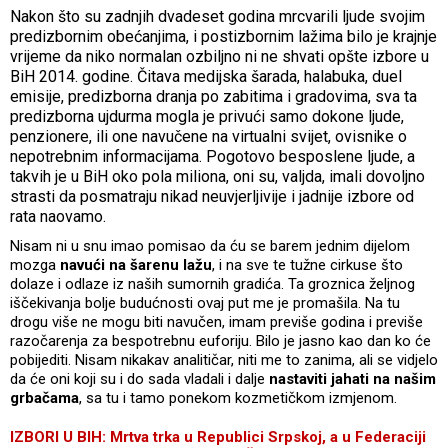
Nakon što su zadnjih dvadeset godina mrcvarili ljude svojim
predizbornim obećanjima, i postizbornim lažima bilo je krajnje
vrijeme da niko normalan ozbiljno ni ne shvati opšte izbore u
BiH 2014. godine. Čitava medijska šarada, halabuka, duel
emisije, predizborna dranja po zabitima i gradovima, sva ta
predizborna ujdurma mogla je privući samo dokone ljude,
penzionere, ili one navučene na virtualni svijet, ovisnike o
nepotrebnim informacijama. Pogotovo besposlene ljude, a
takvih je u BiH oko pola miliona, oni su, valjda, imali dovoljno
strasti da posmatraju nikad neuvjerljivije i jadnije izbore od
rata naovamo.
Nisam ni u snu imao pomisao da ću se barem jednim dijelom
mozga
navući na šarenu lažu
, i na sve te tužne cirkuse što
dolaze i odlaze iz naših sumornih gradića. Ta groznica željnog
iščekivanja bolje budućnosti ovaj put me je promašila. Na tu
drogu više ne mogu biti navučen, imam previše godina i previše
razočarenja za bespotrebnu euforiju. Bilo je jasno kao dan ko će
pobijediti. Nisam nikakav analitičar, niti me to zanima, ali se vidjelo
da će oni koji su i do sada vladali i dalje
nastaviti jahati na našim
grbačama
, sa tu i tamo ponekom kozmetičkom izmjenom.
IZBORI U BIH: Mrtva trka u Republici Srpskoj, a u Federaciji