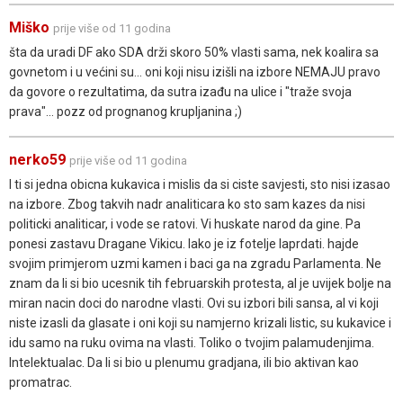
Miško
prije više od 11 godina
šta da uradi DF ako SDA drži skoro 50% vlasti sama, nek koalira sa
govnetom i u većini su... oni koji nisu izišli na izbore NEMAJU pravo
da govore o rezultatima, da sutra izađu na ulice i "traže svoja
prava"... pozz od prognanog krupljanina ;)
nerko59
prije više od 11 godina
I ti si jedna obicna kukavica i mislis da si ciste savjesti, sto nisi izasao
na izbore. Zbog takvih nadr analiticara ko sto sam kazes da nisi
politicki analiticar, i vode se ratovi. Vi huskate narod da gine. Pa
ponesi zastavu Dragane Vikicu. lako je iz fotelje laprdati. hajde
svojim primjerom uzmi kamen i baci ga na zgradu Parlamenta. Ne
znam da li si bio ucesnik tih februarskih protesta, al je uvijek bolje na
miran nacin doci do narodne vlasti. Ovi su izbori bili sansa, al vi koji
niste izasli da glasate i oni koji su namjerno krizali listic, su kukavice i
idu samo na ruku ovima na vlasti. Toliko o tvojim palamudenjima.
Intelektualac. Da li si bio u plenumu gradjana, ili bio aktivan kao
promatrac.