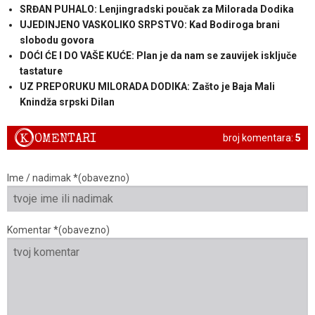
SRĐAN PUHALO: Lenjingradski poučak za Milorada Dodika
UJEDINJENO VASKOLIKO SRPSTVO: Kad Bodiroga brani
slobodu govora
DOĆI ĆE I DO VAŠE KUĆE: Plan je da nam se zauvijek isključe
tastature
UZ PREPORUKU MILORADA DODIKA: Zašto je Baja Mali
Knindža srpski Dilan
K
OMENTARI
broj komentara:
5
Ime / nadimak *(obavezno)
Komentar *(obavezno)