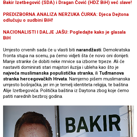
Bakir Izetbegović (SDA) i Dragan Čović (HDZ BiH) već slave!
PREDIZBORNA ANALIZA NERZUKA ĆURKA:
Djeca Dejtona
odlučuju o sudbini BiH!
NACIONALISTI I DALJE JAŠU: Pogledajte kako je glasala
BiH
Umjesto crvenih sada će u vlasti biti
narandžasti
. Demokratska
fronta stupa na scenu, pa ćemo vidjeti šta će novo oni donijeti.
Manje stranke će dobiti neke mrvice sa izborne trpeze. Ali će
nastaviti dominirati stari majstori iluzija i ubleha kao što je
najveća muslimanska populistička stranka
, ili
Tuđmanova
stranka hercegovačkih Hrvata
. Namjerno pišem muslimanska
umjesto bošnjačka, jer im je temelj identiteta religija, te baština
Alije Izetbegovića. Politička baština iz Daytona zbog koje ćemo
patiti narednih bezbroj godina.