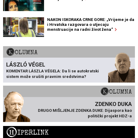
NAKON ISKORAKA CRNE GORE: „Vrijeme je da
i Hrvatska razgovara o utjecaju
menstruacije na radni život žena“
KOLUMNA
LÁSZLÓ VÉGEL
KOMENTAR LÁSZLA VÉGELA: Da li se autokratski
sistem može srušiti pravnim sredstvima?
KOLUMNA
ZDENKO DUKA
DRUGO MIŠLJENJE ZDENKA DUKE: Dijaspora kao
politički projekt HDZ-a
H
IPERLINK