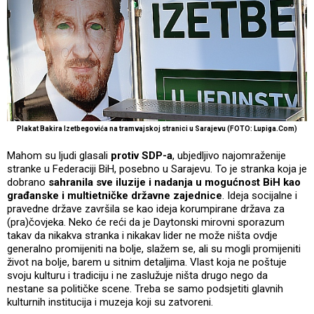
Plakat Bakira Izetbegovića na tramvajskoj stranici u Sarajevu (FOTO: Lupiga.Com)
Mahom su ljudi glasali
protiv SDP-a
, ubjedljivo najomraženije
stranke u Federaciji BiH, posebno u Sarajevu. To je stranka koja je
dobrano
sahranila sve iluzije i nadanja u mogućnost BiH kao
građanske i multietničke državne zajednice
. Ideja socijalne i
pravedne države završila se kao ideja korumpirane država za
(pra)čovjeka. Neko će reći da je Daytonski mirovni sporazum
takav da nikakva stranka i nikakav lider ne može ništa ovdje
generalno promijeniti na bolje, slažem se, ali su mogli promijeniti
život na bolje, barem u sitnim detaljima. Vlast koja ne poštuje
svoju kulturu i tradiciju i ne zaslužuje ništa drugo nego da
nestane sa političke scene. Treba se samo podsjetiti glavnih
kulturnih institucija i muzeja koji su zatvoreni.