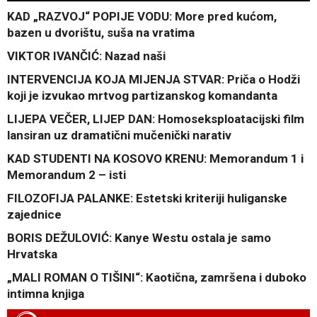
KAD „RAZVOJ“ POPIJE VODU: More pred kućom,
bazen u dvorištu, suša na vratima
VIKTOR IVANČIĆ: Nazad naši
INTERVENCIJA KOJA MIJENJA STVAR: Priča o Hodži
koji je izvukao mrtvog partizanskog komandanta
LIJEPA VEČER, LIJEP DAN: Homoseksploatacijski film
lansiran uz dramatični mučenički narativ
KAD STUDENTI NA KOSOVO KRENU: Memorandum 1 i
Memorandum 2 – isti
FILOZOFIJA PALANKE: Estetski kriteriji huliganske
zajednice
BORIS DEŽULOVIĆ: Kanye Westu ostala je samo
Hrvatska
„MALI ROMAN O TIŠINI“: Kaotična, zamršena i duboko
intimna knjiga