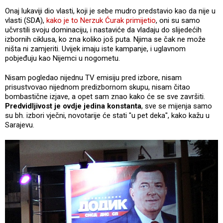
Onaj lukaviji dio vlasti, koji je sebe mudro predstavio kao da nije u
vlasti (SDA),
kako je to Nerzuk Ćurak primijetio
, oni su samo
učvrstili svoju dominaciju, i nastaviće da vladaju do slijedećih
izbornih ciklusa, ko zna koliko još puta. Njima se čak ne može
ništa ni zamjeriti. Uvijek imaju iste kampanje, i uglavnom
pobjeđuju kao Nijemci u nogometu.
Nisam pogledao nijednu TV emisiju pred izbore, nisam
prisustvovao nijednom predizbornom skupu, nisam čitao
bombastične izjave, a opet sam znao kako će se sve završiti.
Predvidljivost je ovdje jedina konstanta
, sve se mijenja samo
su bh. izbori vječni, novotarije će stati "u pet deka", kako kažu u
Sarajevu.