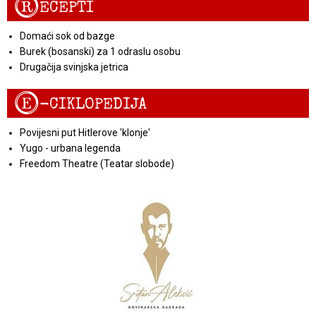
R
ECEPTI
Domaći sok od bazge
Burek (bosanski) za 1 odraslu osobu
Drugačija svinjska jetrica
E
-CIKLOPEDIJA
Povijesni put Hitlerove 'klonje'
Yugo - urbana legenda
Freedom Theatre (Teatar slobode)