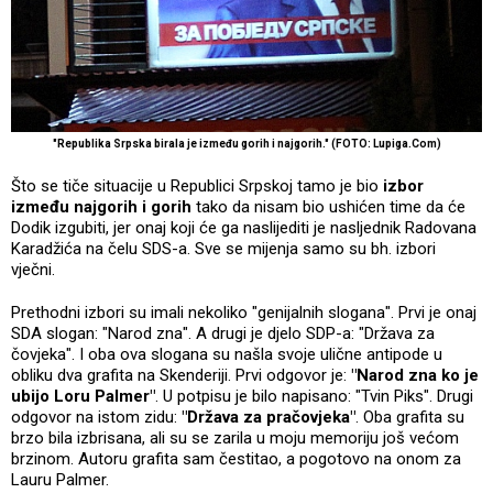
"Republika Srpska birala je između gorih i najgorih." (FOTO: Lupiga.Com)
Što se tiče situacije u Republici Srpskoj tamo je bio
izbor
između najgorih i gorih
tako da nisam bio ushićen time da će
Dodik izgubiti, jer onaj koji će ga naslijediti je nasljednik Radovana
Karadžića na čelu SDS-a. Sve se mijenja samo su bh. izbori
vječni.
Prethodni izbori su imali nekoliko "genijalnih slogana". Prvi je onaj
SDA slogan: "Narod zna". A drugi je djelo SDP-a: "Država za
čovjeka". I oba ova slogana su našla svoje ulične antipode u
obliku dva grafita na Skenderiji. Prvi odgovor je:
"Narod zna ko je
ubijo Loru Palmer"
. U potpisu je bilo napisano: "Tvin Piks". Drugi
odgovor na istom zidu:
"Država za pračovjeka"
. Oba grafita su
brzo bila izbrisana, ali su se zarila u moju memoriju još većom
brzinom. Autoru grafita sam čestitao, a pogotovo na onom za
Lauru Palmer.