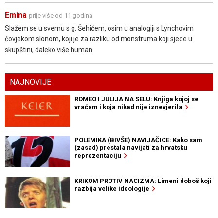
Emina
prije više od 11 godina
Slažem se u svemu s g. Šehićem, osim u analogiji s Lynchovim
čovjekom slonom, koji je za razliku od monstruma koji sjede u
skupštini, daleko više human.
NAJNOVIJE
ROMEO I JULIJA NA SELU: Knjiga kojoj se
vraćam i koja nikad nije iznevjerila
POLEMIKA (BIVŠE) NAVIJAČICE: Kako sam
(zasad) prestala navijati za hrvatsku
reprezentaciju
KRIKOM PROTIV NACIZMA: Limeni doboš koji
razbija velike ideologije