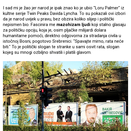
I sad mi je žao jer narod je ipak znao ko je ubio "Loru Palmer" iz
kultne serije Twin Peaks Davida Lyncha. To su pokazali ovi izbori
da je narod uvijek u pravu, bez obzira koliko slijep i politički
nepismen bio. Fascinira me
mazohizam ljudi
koji stalno glasaju
za političku opciju, koja je, osim pljačke milijardi dolara
humanitarne pomoći, direktno odgovorna za stradanja civila u
istočnoj Bosni, pogotovo Srebrenici. "Spavajte mirno, rata neće
biti." To je politički slogan te stranke u sami osvit rata, slogan
kojeg su mnogi ozbiljno shvatili i platili glavom.