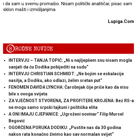
i da sam u svemu promašio. Nisam politički analitičar, pisac sam
sklon mašti i izmišljanjima.
Lupiga.Com
S
RODNE NOVICE
INTERVJU – TANJA TOPIĆ: „Ni u najljepšem snu nisam mogla
sanjati da ću Dodika pobijediti na sudu“
INTERVJU CHRISTIAN SCHMIDT: „Ne bojim se eskalacije
nasilja, a Dodiku, ako odlazi, želim sretan put“
FENOMEN DAVIDA LYNCHA: Čarobnjak čije priče kao da nisu
bile s ovoga svijeta
ZA VJEČNOST STVORENA, ZA PROFITERE KROJENA: Bez RS-a
ne mogu samo srpski tajkuni i politička elita
A ONI IMAJU CJEPANICE: „Ugroženi novinar“ Filip Mursel
Begović
OGORČENA PORUKA DODIKU: „Pustite nas da 30 godina
nakon rata konačno živimo kao sav normalan svijet“