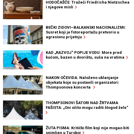
HODOČAŠĆE: Tražeći Friedricha Nietzschea
i njegove misli
BEČKI ZIDOVI–BALKANSKI NACIONALIZMI:
Susret koji je fotoreportažu pretvorio u
agresivnu prijetnju
KAD „RAZVOJ“ POPIJE VODU: More pred
kućom, bazen u dvorištu, suša na vratima
NAKON OČEVIDA: Naloženo uklanjanje
objekata koje su postavili organizatori
Thompsonova koncerta
THOMPSONOVI ŠATORI NAD ŽRTVAMA
FAŠISTA: „Oni očito mogu raditi štogod žele“
ŽUTA PISMA: Kritički film koji nije mogao biti
snimljen u Turskoj