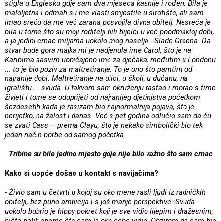
stigla u Englesku gdje sam dva mjeseca kasnije i rođen. Bila je
maloljetna i odmah su me vlasti smjestile u sirotište, ali sam
imao sreću da me već zarana posvojila divna obitelj. Nesreća je
bila u tome što su moji roditelji bili bijelci u već poodmakloj dobi,
a ja jedini crnac miljama uokolo mog naselja - Slade Greena. Da
stvar bude gora majka mi je nadjenula ime Carol, što je na
Karibima sasvim uobičajeno ime za dječaka, međutim u Londonu
... to je bio poziv za maltretiranje. To je ono što pamtim od
najranije dobi. Maltretiranje na ulici, u školi, u dućanu, na
igralištu ... svuda. U takvom sam okruženju rastao i morao s time
živjeti i tome se oduprijeti od najranijeg djetinjstva početkom
šezdesetih kada je rasizam bio najnormalnija pojava, što je
nerijetko, na žalost i danas. Već s pet godina odlučio sam da ću
se zvati Cass – prema Clayu, što je nekako simbolički bio tek
jedan način borbe od samog početka.
Tribine su bile jedino mjesto gdje nije bilo važno što sam crnac
Kako si uopće došao u kontakt s navijačima?
- Živio sam u četvrti u kojoj su oko mene rasli ljudi iz radničkih
obitelji, bez puno ambicija i s još manje perspektive. Svuda
uokolo bubrio je hippy pokret koji je sve vidio lijepim i dražesnim,
ništa nalik onome što sam ja oko sebe vidio. Obzirom da sam bio