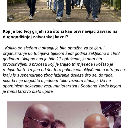
Koji je bio tvoj grijeh i za što si kao prvi navijač završio na
dugogodišnjoj zatvorskoj kazni?
- Koliko se sjećam u pitanju je bila optužba za zavjeru i
organiziranje 66 tučnjava tijekom šest godina zaključno s 1983.
godinom. Ukupno nas je bilo 11 optuženih, ja sam bio
prvookrivljeni u procesu koji je trajao tri mjeseca i koštao je
milijun funti. Trojica od šestero policajaca uključenih u istragu na
kraju je suspendirano zbog lažiranja dokaza što se, do tada,
nikada nije dogodilo u jednom tako važnom slučaju. Da ne
spominjem dokazanu vezu ministarstva i Scotland Yarda kojem
je ministarstvo slalo upute.