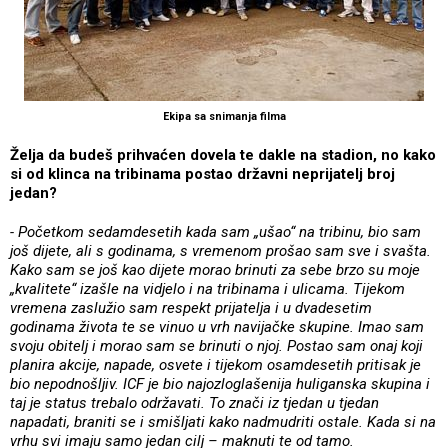
Ekipa sa snimanja filma
Želja da budeš prihvaćen dovela te dakle na stadion, no kako
si od klinca na tribinama postao državni neprijatelj broj
jedan?
- Početkom sedamdesetih kada sam „ušao“ na tribinu, bio sam
još dijete, ali s godinama, s vremenom prošao sam sve i svašta.
Kako sam se još kao dijete morao brinuti za sebe brzo su moje
„kvalitete“ izašle na vidjelo i na tribinama i ulicama. Tijekom
vremena zaslužio sam respekt prijatelja i u dvadesetim
godinama života te se vinuo u vrh navijačke skupine. Imao sam
svoju obitelj i morao sam se brinuti o njoj. Postao sam onaj koji
planira akcije, napade, osvete i tijekom osamdesetih pritisak je
bio nepodnošljiv. ICF je bio najozloglašenija huliganska skupina i
taj je status trebalo održavati. To znači iz tjedan u tjedan
napadati, braniti se i smišljati kako nadmudriti ostale. Kada si na
vrhu svi imaju samo jedan cilj – maknuti te od tamo.