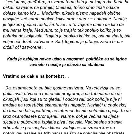
- I jest kaos, međutim, u svemu tome bilo je nekog reda. Kada bi
čekali navijače, na primjer, Chelsea, točno smo znali odakle
dolaze, kamo idu ... Međutim, nikada nismo napadali obične
navijače već samo onakve kakvi smo i sami – huligane. Nasilje
je tijekom godina raslo, širilo se i u to vrijeme činilo se kao da
mu nema kraja. Međutim, to je trajalo tek onoliko koliko je to
politika dozvoljavala. Trajalo je onoliko koliko su, oni na vlasti, bili
voljni oči držati zatvorene. Sad, logično je pitanje, zašto bi oni
držali oči zatvorene ...
Kada je ozbiljan novac ušao u nogomet, političke su se igrice
završile i nasilje je iščezlo sa stadiona
Vratimo se dakle na kontekst ...
- Da, osamdesete su bile godine rasizma. Na televiziji su se
prikazivali otvoreno rasistički programi, a na tribinama su se
okupljali ljudi koji su to gledali i odobravali dok policija nije ni
mrdala na rasistička skandiranja i napade. Navijači u engleskoj
do tada su bili apolitični, no interesi desnih političkih opcija to su
kroz osamdesete promijenili. Naime, dok je većina navijača
sjedila u pubovima, ispijala piva i pjevala, Nacionalna stranka
vrbovala je praznoglave klince zadojene rasizmom koji su
potpirivali nasilje na tribinama na što se policija nije obazirala.