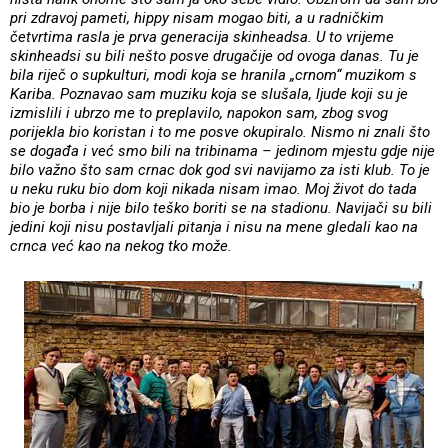
pri zdravoj pameti, hippy nisam mogao biti, a u radničkim
četvrtima rasla je prva generacija skinheadsa. U to vrijeme
skinheadsi su bili nešto posve drugačije od ovoga danas. Tu je
bila riječ o supkulturi, modi koja se hranila „crnom“ muzikom s
Kariba. Poznavao sam muziku koja se slušala, ljude koji su je
izmislili i ubrzo me to preplavilo, napokon sam, zbog svog
porijekla bio koristan i to me posve okupiralo. Nismo ni znali što
se događa i već smo bili na tribinama – jedinom mjestu gdje nije
bilo važno što sam crnac dok god svi navijamo za isti klub. To je
u neku ruku bio dom koji nikada nisam imao. Moj život do tada
bio je borba i nije bilo teško boriti se na stadionu. Navijači su bili
jedini koji nisu postavljali pitanja i nisu na mene gledali kao na
crnca već kao na nekog tko može.