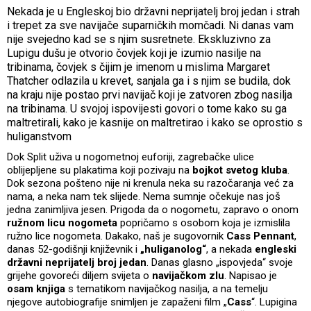
Nekada je u Engleskoj bio državni neprijatelj broj jedan i strah
i trepet za sve navijače suparničkih momčadi. Ni danas vam
nije svejedno kad se s njim susretnete. Ekskluzivno za
Lupigu dušu je otvorio čovjek koji je izumio nasilje na
tribinama, čovjek s čijim je imenom u mislima Margaret
Thatcher odlazila u krevet, sanjala ga i s njim se budila, dok
na kraju nije postao prvi navijač koji je zatvoren zbog nasilja
na tribinama. U svojoj ispovijesti govori o tome kako su ga
maltretirali, kako je kasnije on maltretirao i kako se oprostio s
huliganstvom
Dok Split uživa u nogometnoj euforiji, zagrebačke ulice
oblijepljene su plakatima koji pozivaju na
bojkot svetog kluba
.
Dok sezona pošteno nije ni krenula neka su razočaranja već za
nama, a neka nam tek slijede. Nema sumnje očekuje nas još
jedna zanimljiva jesen. Prigoda da o nogometu, zapravo o onom
ružnom licu nogometa
popričamo s osobom koja je izmislila
ružno lice nogometa. Dakako, naš je sugovornik
Cass Pennant
,
danas 52-godišnji književnik i
„huliganolog“
, a nekada
engleski
državni neprijatelj broj jedan
. Danas glasno „ispovjeda“ svoje
grijehe govoreći diljem svijeta o
navijačkom zlu
. Napisao je
osam knjiga
s tematikom navijačkog nasilja, a na temelju
njegove autobiografije snimljen je zapaženi film „
Cass
“. Lupigina