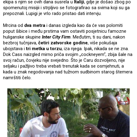
ekipa s njim se ovih dana susrela u
Italiji
, gdje je došao zbog po
spomenutoj misijii i strpljivo se fotografirao sa svima koji su ga
prepoznali. Lupigi je vrlo rado pristao dati intervju.
Mrcina od
dva metra
i danas izgleda kao da će vas polomiti
poput šibice i među prstima vam ostaviti posjetnicu famozne
huliganske skupine
Inter City Firm
. Međutim, ti su dani, nakon
bezbroj tučnjava,
četiri zatvorske godine
, više pokušaja
ubojstava i
tri metka u torzu
, iza njega. Ipak, nikada se ne zna.
Dok Cass naizgled mirno priča svojim „cockneyem“, zbija šale na
svoj račun, čovjeku nije svejedno. Što je Caru dozvoljeno, nije
seljaku i pažljivo treba vrebati trenutak kada se osmjehnuti, a
kada u znak negodovanja nad tužnom sudbinom starog štemera
namrštiti čelo.