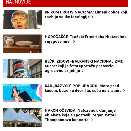
NAJNOVIJE
KRIKOM PROTIV NACIZMA: Limeni doboš koji
razbija velike ideologije
HODOČAŠĆE: Tražeći Friedricha Nietzschea
i njegove misli
BEČKI ZIDOVI–BALKANSKI NACIONALIZMI:
Susret koji je fotoreportažu pretvorio u
agresivnu prijetnju
KAD „RAZVOJ“ POPIJE VODU: More pred
kućom, bazen u dvorištu, suša na vratima
NAKON OČEVIDA: Naloženo uklanjanje
objekata koje su postavili organizatori
Thompsonova koncerta