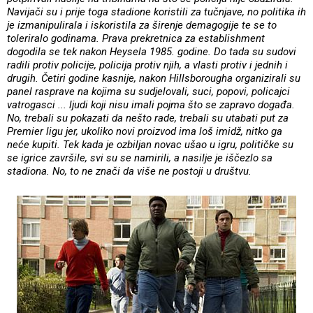
Navijači su i prije toga stadione koristili za tučnjave, no politika ih
je izmanipulirala i iskoristila za širenje demagogije te se to
toleriralo godinama. Prava prekretnica za establishment
dogodila se tek nakon Heysela 1985. godine. Do tada su sudovi
radili protiv policije, policija protiv njih, a vlasti protiv i jednih i
drugih. Četiri godine kasnije, nakon Hillsborougha organizirali su
panel rasprave na kojima su sudjelovali, suci, popovi, policajci
vatrogasci ... ljudi koji nisu imali pojma što se zapravo događa.
No, trebali su pokazati da nešto rade, trebali su utabati put za
Premier ligu jer, ukoliko novi proizvod ima loš imidž, nitko ga
neće kupiti. Tek kada je ozbiljan novac ušao u igru, političke su
se igrice završile, svi su se namirili, a nasilje je iščezlo sa
stadiona. No, to ne znači da više ne postoji u društvu.