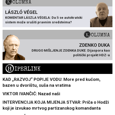
KOLUMNA
LÁSZLÓ VÉGEL
KOMENTAR LÁSZLA VÉGELA: Da li se autokratski
sistem može srušiti pravnim sredstvima?
KOLUMNA
ZDENKO DUKA
DRUGO MIŠLJENJE ZDENKA DUKE: Dijaspora kao
politički projekt HDZ-a
H
IPERLINK
KAD „RAZVOJ“ POPIJE VODU: More pred kućom,
bazen u dvorištu, suša na vratima
VIKTOR IVANČIĆ: Nazad naši
INTERVENCIJA KOJA MIJENJA STVAR: Priča o Hodži
koji je izvukao mrtvog partizanskog komandanta