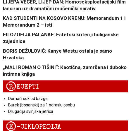
LIJEPA VEČER, LIJEP DAN: Homoseksploatacijski film
lansiran uz dramatični mučenički narativ
KAD STUDENTI NA KOSOVO KRENU: Memorandum 1 i
Memorandum 2 – isti
FILOZOFIJA PALANKE: Estetski kriteriji huliganske
zajednice
BORIS DEŽULOVIĆ: Kanye Westu ostala je samo
Hrvatska
„MALI ROMAN O TIŠINI“: Kaotična, zamršena i duboko
intimna knjiga
R
ECEPTI
Domaći sok od bazge
Burek (bosanski) za 1 odraslu osobu
Drugačija svinjska jetrica
E
-CIKLOPEDIJA