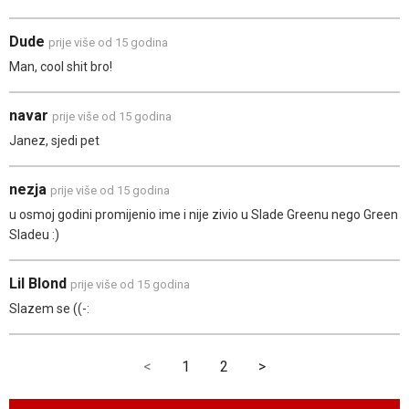
Dude
prije više od 15 godina
Man, cool shit bro!
navar
prije više od 15 godina
Janez, sjedi pet
nezja
prije više od 15 godina
u osmoj godini promijenio ime i nije zivio u Slade Greenu nego Green
Sladeu :)
Lil Blond
prije više od 15 godina
Slazem se ((-:
<
1
2
>