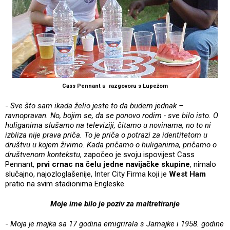
Cass Pennant u razgovoru s Lupežom
-
Sve što sam ikada želio jeste to da budem jednak –
ravnopravan. No, bojim se, da se ponovo rodim - sve bilo isto. O
huliganima slušamo na televiziji, čitamo u novinama, no to ni
izbliza nije prava priča. To je priča o potrazi za identitetom u
društvu u kojem živimo. Kada pričamo o huliganima, pričamo o
društvenom kontekstu
, započeo je svoju ispovijest Cass
Pennant,
prvi crnac na čelu jedne navijačke skupine
, nimalo
slučajno, najozloglašenije, Inter City Firma koji je
West Ham
pratio na svim stadionima Engleske.
Moje ime bilo je poziv za maltretiranje
-
Moja je majka sa 17 godina emigrirala s Jamajke i 1958. godine