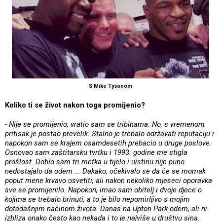
S Mike Tysonom
Koliko ti se život nakon toga promijenio?
- Nije se promijenio, vratio sam se tribinama. No, s vremenom
pritisak je postao prevelik. Stalno je trebalo održavati reputaciju i
napokon sam se krajem osamdesetih prebacio u druge poslove.
Osnovao sam zaštitarsku tvrtku i 1993. godine me stigla
prošlost. Dobio sam tri metka u tijelo i uistinu nije puno
nedostajalo da odem ... Dakako, očekivalo se da će se momak
poput mene krvavo osvetiti, ali nakon nekoliko mjeseci oporavka
sve se promijenilo. Napokon, imao sam obitelj i dvoje djece o
kojima se trebalo brinuti, a to je bilo nepomirljivo s mojim
dotadašnjim načinom života. Danas na Upton Park odem, ali ni
izbliza onako često kao nekada i to je najviše u društvu sina.