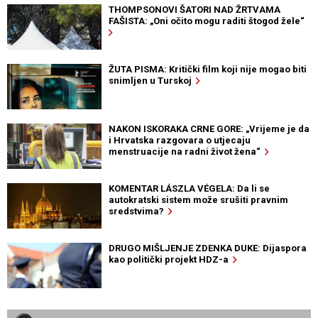
THOMPSONOVI ŠATORI NAD ŽRTVAMA
FAŠISTA: „Oni očito mogu raditi štogod žele“
ŽUTA PISMA: Kritički film koji nije mogao biti
snimljen u Turskoj
NAKON ISKORAKA CRNE GORE: „Vrijeme je da
i Hrvatska razgovara o utjecaju
menstruacije na radni život žena“
KOMENTAR LÁSZLA VÉGELA: Da li se
autokratski sistem može srušiti pravnim
sredstvima?
DRUGO MIŠLJENJE ZDENKA DUKE: Dijaspora
kao politički projekt HDZ-a