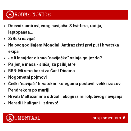
S
RODNE NOVICE
Dnevnik umirovljenog navijača: S twittera, radija,
laptopaaaa...
SrBski navijači
Na ovogodišnjem Mondiali Antirazzisti prvi put i hrvatska
ekipa
Je li Insajder dirnuo "navijačko" osinje gnijezdo?
Paljenje masa - slučaj za psihijatre
BBB: Mi smo borci za Čast Dinama
Nogometni pojmovi
Češki "navijači" hrvatskim kolegama postavili veliki izazov:
Pendrekom po muriji
Hrvati Maltežanima održali lekciju iz miroljubivog navijanja
Neredi i huligani - zdravo!
K
OMENTARI
broj komentara:
6