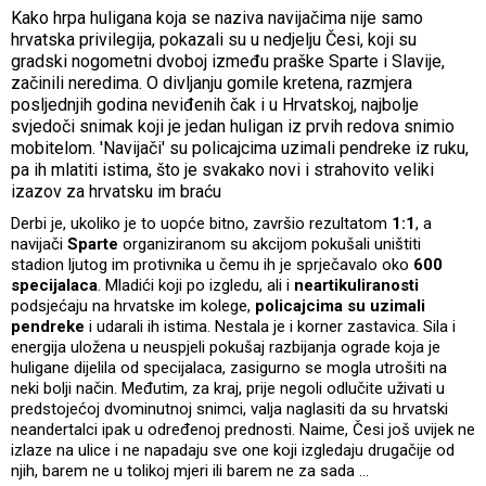
Kako hrpa huligana koja se naziva navijačima nije samo
hrvatska privilegija, pokazali su u nedjelju Česi, koji su
gradski nogometni dvoboj između praške Sparte i Slavije,
začinili neredima. O divljanju gomile kretena, razmjera
posljednjih godina neviđenih čak i u Hrvatskoj, najbolje
svjedoči snimak koji je jedan huligan iz prvih redova snimio
mobitelom. 'Navijači' su policajcima uzimali pendreke iz ruku,
pa ih mlatiti istima, što je svakako novi i strahovito veliki
izazov za hrvatsku im braću
Derbi je, ukoliko je to uopće bitno, završio rezultatom
1:1
, a
navijači
Sparte
organiziranom su akcijom pokušali uništiti
stadion ljutog im protivnika u čemu ih je sprječavalo oko
600
specijalaca
. Mladići koji po izgledu, ali i
neartikuliranosti
podsjećaju na hrvatske im kolege,
policajcima su uzimali
pendreke
i udarali ih istima. Nestala je i korner zastavica. Sila i
energija uložena u neuspjeli pokušaj razbijanja ograde koja je
huligane dijelila od specijalaca, zasigurno se mogla utrošiti na
neki bolji način. Međutim, za kraj, prije negoli odlučite uživati u
predstojećoj dvominutnoj snimci, valja naglasiti da su hrvatski
neandertalci ipak u određenoj prednosti. Naime, Česi još uvijek ne
izlaze na ulice i ne napadaju sve one koji izgledaju drugačije od
njih, barem ne u tolikoj mjeri ili barem ne za sada ...