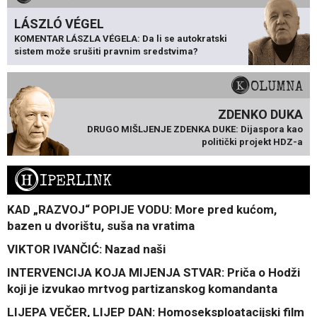
LÁSZLÓ VÉGEL
KOMENTAR LÁSZLA VÉGELA: Da li se autokratski
sistem može srušiti pravnim sredstvima?
KOLUMNA
ZDENKO DUKA
DRUGO MIŠLJENJE ZDENKA DUKE: Dijaspora kao
politički projekt HDZ-a
H
IPERLINK
KAD „RAZVOJ“ POPIJE VODU: More pred kućom,
bazen u dvorištu, suša na vratima
VIKTOR IVANČIĆ: Nazad naši
INTERVENCIJA KOJA MIJENJA STVAR: Priča o Hodži
koji je izvukao mrtvog partizanskog komandanta
LIJEPA VEČER, LIJEP DAN: Homoseksploatacijski film