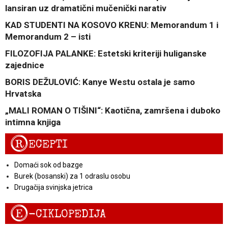
lansiran uz dramatični mučenički narativ
KAD STUDENTI NA KOSOVO KRENU: Memorandum 1 i
Memorandum 2 – isti
FILOZOFIJA PALANKE: Estetski kriteriji huliganske
zajednice
BORIS DEŽULOVIĆ: Kanye Westu ostala je samo
Hrvatska
„MALI ROMAN O TIŠINI“: Kaotična, zamršena i duboko
intimna knjiga
R
ECEPTI
Domaći sok od bazge
Burek (bosanski) za 1 odraslu osobu
Drugačija svinjska jetrica
E
-CIKLOPEDIJA