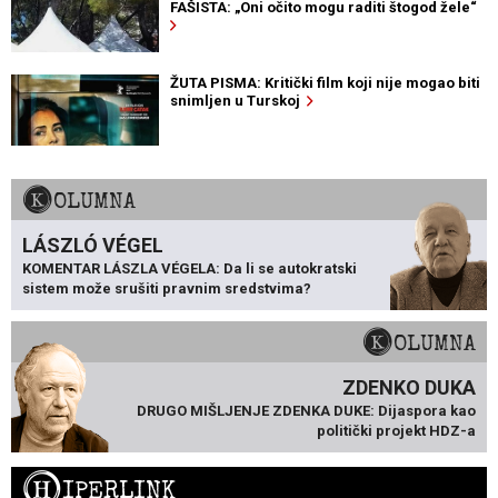
FAŠISTA: „Oni očito mogu raditi štogod žele“
ŽUTA PISMA: Kritički film koji nije mogao biti
snimljen u Turskoj
KOLUMNA
LÁSZLÓ VÉGEL
KOMENTAR LÁSZLA VÉGELA: Da li se autokratski
sistem može srušiti pravnim sredstvima?
KOLUMNA
ZDENKO DUKA
DRUGO MIŠLJENJE ZDENKA DUKE: Dijaspora kao
politički projekt HDZ-a
H
IPERLINK