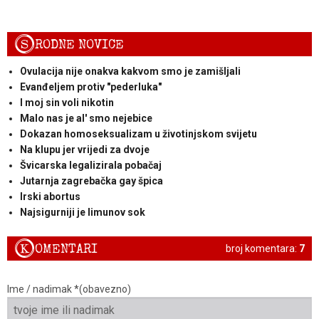
S
RODNE NOVICE
Ovulacija nije onakva kakvom smo je zamišljali
Evanđeljem protiv "pederluka"
I moj sin voli nikotin
Malo nas je al' smo nejebice
Dokazan homoseksualizam u životinjskom svijetu
Na klupu jer vrijedi za dvoje
Švicarska legalizirala pobačaj
Jutarnja zagrebačka gay špica
Irski abortus
Najsigurniji je limunov sok
K
OMENTARI
broj komentara:
7
Ime / nadimak *(obavezno)