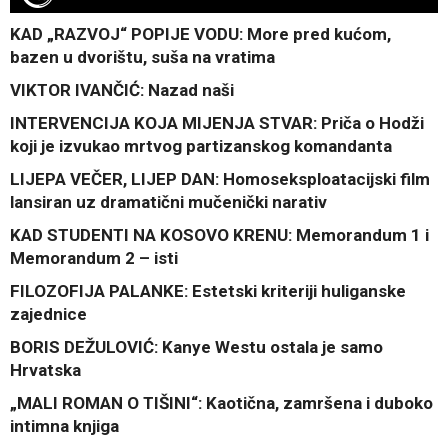
KAD „RAZVOJ“ POPIJE VODU: More pred kućom,
bazen u dvorištu, suša na vratima
VIKTOR IVANČIĆ: Nazad naši
INTERVENCIJA KOJA MIJENJA STVAR: Priča o Hodži
koji je izvukao mrtvog partizanskog komandanta
LIJEPA VEČER, LIJEP DAN: Homoseksploatacijski film
lansiran uz dramatični mučenički narativ
KAD STUDENTI NA KOSOVO KRENU: Memorandum 1 i
Memorandum 2 – isti
FILOZOFIJA PALANKE: Estetski kriteriji huliganske
zajednice
BORIS DEŽULOVIĆ: Kanye Westu ostala je samo
Hrvatska
„MALI ROMAN O TIŠINI“: Kaotična, zamršena i duboko
intimna knjiga