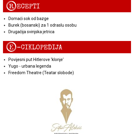
R
ECEPTI
Domaći sok od bazge
Burek (bosanski) za 1 odraslu osobu
Drugačija svinjska jetrica
E
-CIKLOPEDIJA
Povijesni put Hitlerove 'klonje'
Yugo - urbana legenda
Freedom Theatre (Teatar slobode)