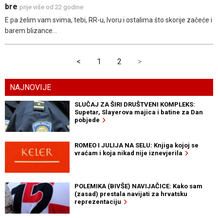
bre
prije više od 22 godine
E pa želim vam svima, tebi, RR-u, Ivoru i ostalima što skorije začeće i
barem blizance...
<
1
2
>
NAJNOVIJE
SLUČAJ ZA ŠIRI DRUŠTVENI KOMPLEKS:
Supetar, Slayerova majica i batine za Dan
pobjede
ROMEO I JULIJA NA SELU: Knjiga kojoj se
vraćam i koja nikad nije iznevjerila
POLEMIKA (BIVŠE) NAVIJAČICE: Kako sam
(zasad) prestala navijati za hrvatsku
reprezentaciju