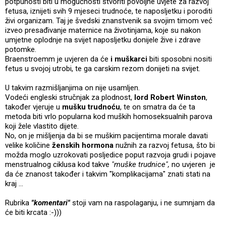
potpunosti biti u mogućnosti stvoriti povoljne uvjete za razvoj
fetusa, iznijeti svih 9 mjeseci trudnoće, te naposljetku i poroditi
živi organizam. Taj je švedski znanstvenik sa svojim timom već
izveo presađivanje maternice na životinjama, koje su nakon
umjetne oplodnje na svijet naposljetku donijele žive i zdrave
potomke.
Braenstroemm je uvjeren da će
i muškarci
biti sposobni nositi
fetus u svojoj utrobi, te ga carskim rezom donijeti na svijet.
U takvim razmišljanjima on nije usamljen.
Vodeći engleski stručnjak za plodnost,
lord Robert Winston
,
također vjeruje u
mušku trudnoću
, te on smatra da će ta
metoda biti vrlo popularna kod muških homoseksualnih parova
koji žele vlastito dijete.
No, on je mišljenja da bi se muškim pacijentima morale davati
velike količine
ženskih hormona
nužnih za razvoj fetusa, što bi
možda moglo uzrokovati posljedice poput razvoja grudi i pojave
menstrualnog ciklusa kod takve
"muške trudnice",
no uvjeren je
da će znanost također i takvim "komplikacijama" znati stati na
kraj ...
Rubrika
"komentari"
stoji vam na raspolaganju, i ne sumnjam da
će biti krcata :-)))