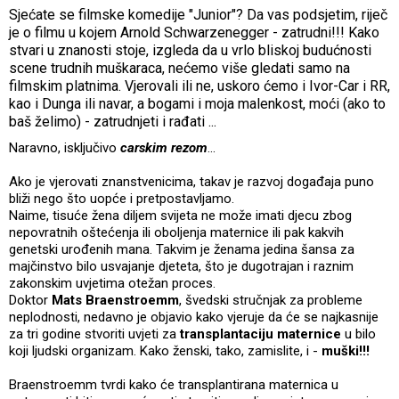
Sjećate se filmske komedije "Junior"? Da vas podsjetim, riječ
je o filmu u kojem Arnold Schwarzenegger - zatrudni!!! Kako
stvari u znanosti stoje, izgleda da u vrlo bliskoj budućnosti
scene trudnih muškaraca, nećemo više gledati samo na
filmskim platnima. Vjerovali ili ne, uskoro ćemo i Ivor-Car i RR,
kao i Dunga ili navar, a bogami i moja malenkost, moći (ako to
baš želimo) - zatrudnjeti i rađati ...
Naravno, isključivo
carskim rezom
...
Ako je vjerovati znanstvenicima, takav je razvoj događaja puno
bliži nego što uopće i pretpostavljamo.
Naime, tisuće žena diljem svijeta ne može imati djecu zbog
nepovratnih oštećenja ili oboljenja maternice ili pak kakvih
genetski urođenih mana. Takvim je ženama jedina šansa za
majčinstvo bilo usvajanje djeteta, što je dugotrajan i raznim
zakonskim uvjetima otežan proces.
Doktor
Mats Braenstroemm
, švedski stručnjak za probleme
neplodnosti, nedavno je objavio kako vjeruje da će se najkasnije
za tri godine stvoriti uvjeti za
transplantaciju maternice
u bilo
koji ljudski organizam. Kako ženski, tako, zamislite, i -
muški!!!
Braenstroemm tvrdi kako će transplantirana maternica u