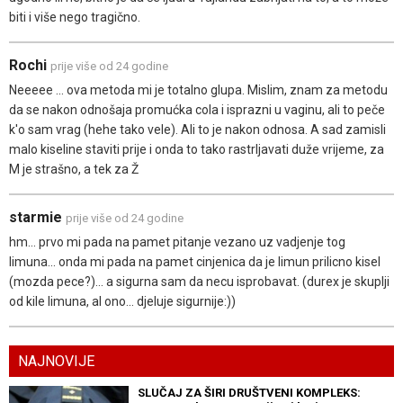
biti i više nego tragično.
Rochi
prije više od 24 godine
Neeeee ... ova metoda mi je totalno glupa. Mislim, znam za metodu
da se nakon odnošaja promućka cola i isprazni u vaginu, ali to peče
k'o sam vrag (hehe tako vele). Ali to je nakon odnosa. A sad zamisli
malo kiseline staviti prije i onda to tako rastrljavati duže vrijeme, za
M je strašno, a tek za Ž
starmie
prije više od 24 godine
hm... prvo mi pada na pamet pitanje vezano uz vadjenje tog
limuna... onda mi pada na pamet cinjenica da je limun prilicno kisel
(mozda pece?)... a sigurna sam da necu isprobavat. (durex je skuplji
od kile limuna, al ono... djeluje sigurnije:))
NAJNOVIJE
SLUČAJ ZA ŠIRI DRUŠTVENI KOMPLEKS: