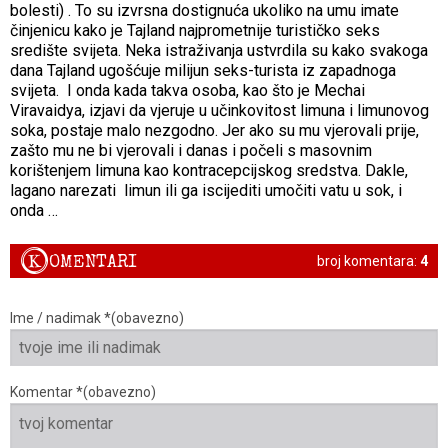
bolesti) . To su izvrsna dostignuća ukoliko na umu imate
činjenicu kako je Tajland najprometnije turističko seks
središte svijeta. Neka istraživanja ustvrdila su kako svakoga
dana Tajland ugošćuje milijun seks-turista iz zapadnoga
svijeta. I onda kada takva osoba, kao što je Mechai
Viravaidya, izjavi da vjeruje u učinkovitost limuna i limunovog
soka, postaje malo nezgodno. Jer ako su mu vjerovali prije,
zašto mu ne bi vjerovali i danas i počeli s masovnim
korištenjem limuna kao kontracepcijskog sredstva. Dakle,
lagano narezati limun ili ga iscijediti umočiti vatu u sok, i
onda …
K
OMENTARI
broj komentara:
4
Ime / nadimak *(obavezno)
Komentar *(obavezno)