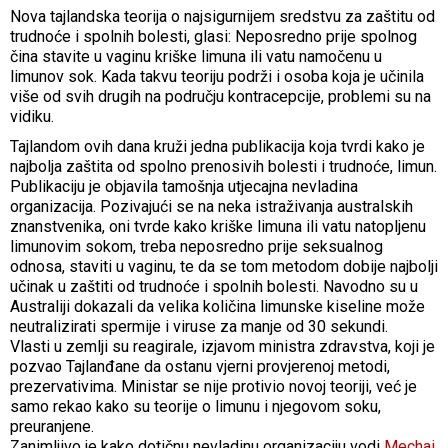
Nova tajlandska teorija o najsigurnijem sredstvu za zaštitu od
trudnoće i spolnih bolesti, glasi: Neposredno prije spolnog
čina stavite u vaginu kriške limuna ili vatu namočenu u
limunov sok. Kada takvu teoriju podrži i osoba koja je učinila
više od svih drugih na području kontracepcije, problemi su na
vidiku.
Tajlandom ovih dana kruži jedna publikacija koja tvrdi kako je
najbolja zaštita od spolno prenosivih bolesti i trudnoće, limun.
Publikaciju je objavila tamošnja utjecajna nevladina
organizacija. Pozivajući se na neka istraživanja australskih
znanstvenika, oni tvrde kako kriške limuna ili vatu natopljenu
limunovim sokom, treba neposredno prije seksualnog
odnosa, staviti u vaginu, te da se tom metodom dobije najbolji
učinak u zaštiti od trudnoće i spolnih bolesti. Navodno su u
Australiji dokazali da velika količina limunske kiseline može
neutralizirati spermije i viruse za manje od 30 sekundi.
Vlasti u zemlji su reagirale, izjavom ministra zdravstva, koji je
pozvao Tajlanđane da ostanu vjerni provjerenoj metodi,
prezervativima. Ministar se nije protivio novoj teoriji, već je
samo rekao kako su teorije o limunu i njegovom soku,
preuranjene.
Zanimljivo je kako dotičnu nevladinu organizaciju vodi
Mechai