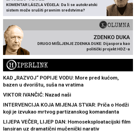
KOMENTAR LÁSZLA VÉGELA: Da li se autokratski
sistem može srušiti pravnim sredstvima?
KOLUMNA
ZDENKO DUKA
DRUGO MIŠLJENJE ZDENKA DUKE: Dijaspora kao
politički projekt HDZ-a
H
IPERLINK
KAD „RAZVOJ“ POPIJE VODU: More pred kućom,
bazen u dvorištu, suša na vratima
VIKTOR IVANČIĆ: Nazad naši
INTERVENCIJA KOJA MIJENJA STVAR: Priča o Hodži
koji je izvukao mrtvog partizanskog komandanta
LIJEPA VEČER, LIJEP DAN: Homoseksploatacijski film
lansiran uz dramatični mučenički narativ