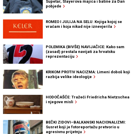
Supetar, Slayerova majica i batine za Dan
pobjede
ROMEO I JULIJA NA SELU: Knjiga kojoj se
vraćam i koja nikad nije iznevjerila
POLEMIKA (BIVŠE) NAVIJAČICE: Kako sam
(zasad) prestala navijati za hrvatsku
reprezentaciju
KRIKOM PROTIV NACIZMA: Limeni doboš koji
razbija velike ideologije
HODOČAŠĆE: Tražeći Friedricha Nietzschea
i njegove misli
BEČKI ZIDOVI–BALKANSKI NACIONALIZMI:
Susret koji je fotoreportažu pretvorio u
agresivnu prijetnju