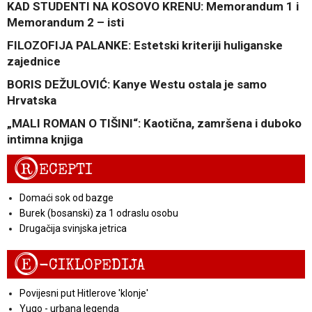
KAD STUDENTI NA KOSOVO KRENU: Memorandum 1 i
Memorandum 2 – isti
FILOZOFIJA PALANKE: Estetski kriteriji huliganske
zajednice
BORIS DEŽULOVIĆ: Kanye Westu ostala je samo
Hrvatska
„MALI ROMAN O TIŠINI“: Kaotična, zamršena i duboko
intimna knjiga
R
ECEPTI
Domaći sok od bazge
Burek (bosanski) za 1 odraslu osobu
Drugačija svinjska jetrica
E
-CIKLOPEDIJA
Povijesni put Hitlerove 'klonje'
Yugo - urbana legenda