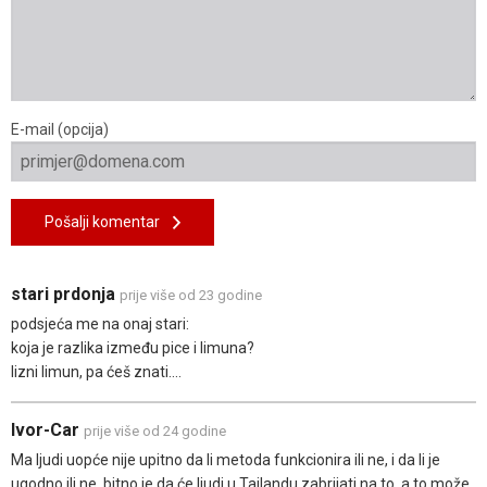
E-mail (opcija)
Pošalji komentar
stari prdonja
prije više od 23 godine
podsjeća me na onaj stari:
koja je razlika između pice i limuna?
lizni limun, pa ćeš znati....
Ivor-Car
prije više od 24 godine
Ma ljudi uopće nije upitno da li metoda funkcionira ili ne, i da li je
ugodno ili ne, bitno je da će ljudi u Tajlandu zabrijati na to, a to može