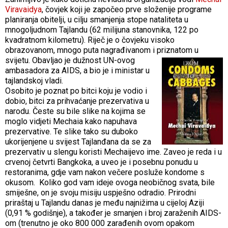
Viravaidya
, čovjek koji je započeo prve složenije programe
planiranja obitelji, u cilju smanjenja stope nataliteta u
mnogoljudnom Tajlandu (62 milijuna stanovnika, 122 po
kvadratnom kilometru). Riječ je o čovjeku visoko
obrazovanom, mnogo puta nagrađivanom i priznatom u
svijetu. Obavljao
je dužnost UN-ovog
ambasadora za AIDS, a bio je i ministar u
tajlandskoj vladi.
Osobito je poznat po bitci koju je vodio i
dobio, bitci za prihvaćanje prezervativa u
narodu. Česte su bile slike na kojima se
moglo vidjeti Mechaia kako napuhava
prezervative. Te slike tako su duboko
ukorijenjene u svijest Tajlanđana da se za
prezervativ u slengu koristi Mechaijevo ime. Zaveo je reda i u
crvenoj četvrti Bangkoka, a uveo je i posebnu ponudu u
restoranima, gdje vam nakon večere posluže kondome s
okusom. Koliko god vam ideje ovoga neobičnog svata, bile
smiješne, on je svoju misiju uspješno odradio. Prirodni
priraštaj u Tajlandu danas je među najnižima u cijeloj Aziji
(0,91 % godišnje), a također je smanjen i broj zaraženih AIDS-
om (trenutno je oko 800 000 zarađenih ovom opakom