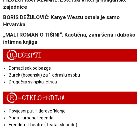
zajednice
BORIS DEŽULOVIĆ: Kanye Westu ostala je samo
Hrvatska
„MALI ROMAN O TIŠINI“: Kaotična, zamršena i duboko
intimna knjiga
R
ECEPTI
Domaći sok od bazge
Burek (bosanski) za 1 odraslu osobu
Drugačija svinjska jetrica
E
-CIKLOPEDIJA
Povijesni put Hitlerove 'klonje'
Yugo - urbana legenda
Freedom Theatre (Teatar slobode)