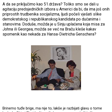
A da se priključimo kao 51.država? Toliko smo se dali u
agitaciju predsjedničkih izbora u Americi da bi, da ima još onih
priprostih trudbenika socijalizma, ljudi počeli vješati slike
demokratskog i republikanskog kandidata po dućanima i
stanovima. Doduše, možda je u Sinju uplaćena koja misa za
Johna ili Georgea, možda se već na Braču kleše kakav
spomenik kao nekada za Hansa-Dietricha Genschera?
Brinemo tuđe brige, ma nije to; lakše je razbijati glavu o tome