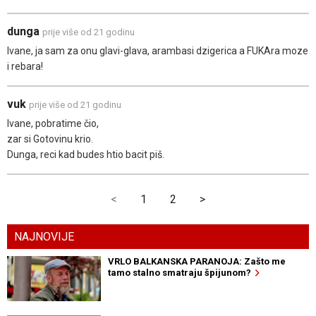
dunga
prije više od 21 godinu
Ivane, ja sam za onu glavi-glava, arambasi dzigerica a FUKAra moze
i rebara!
vuk
prije više od 21 godinu
Ivane, pobratime čio,
zar si Gotovinu krio.
Dunga, reci kad budes htio bacit piš.
<
1
2
>
NAJNOVIJE
VRLO BALKANSKA PARANOJA: Zašto me
tamo stalno smatraju špijunom?