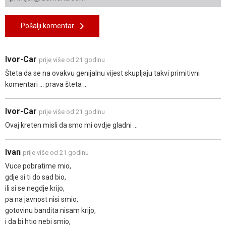
Pošalji komentar
Ivor-Car
prije više od 21 godinu
Šteta da se na ovakvu genijalnu vijest skupljaju takvi primitivni
komentari ... prava šteta ...
Ivor-Car
prije više od 21 godinu
Ovaj kreten misli da smo mi ovdje gladni ...
Ivan
prije više od 21 godinu
Vuce pobratime mio,
gdje si ti do sad bio,
ili si se negdje krijo,
pa na javnost nisi smio,
gotovinu bandita nisam krijo,
i da bi htio nebi smio,