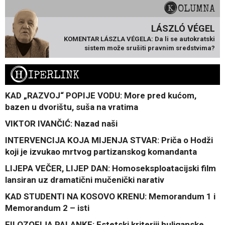
KOLUMNA
LÁSZLÓ VÉGEL
KOMENTAR LÁSZLA VÉGELA: Da li se autokratski
sistem može srušiti pravnim sredstvima?
H
IPERLINK
KAD „RAZVOJ“ POPIJE VODU: More pred kućom,
bazen u dvorištu, suša na vratima
VIKTOR IVANČIĆ: Nazad naši
INTERVENCIJA KOJA MIJENJA STVAR: Priča o Hodži
koji je izvukao mrtvog partizanskog komandanta
LIJEPA VEČER, LIJEP DAN: Homoseksploatacijski film
lansiran uz dramatični mučenički narativ
KAD STUDENTI NA KOSOVO KRENU: Memorandum 1 i
Memorandum 2 – isti
FILOZOFIJA PALANKE: Estetski kriteriji huliganske