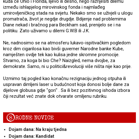
kuda će Ohio i Florida, lijevo ili desno, nego razriješiti dilemu
između ishlapjelog mirovinskog fonda i najmlađeg
umirovljeničkog stada na svijetu. Nekako smo se uživjeli u ulogu
promatrača, život je negdje drugdje. Bdijenje nad problemima
Diane nekad i bračnog para Beckham sad, prenijelo se i na
politiku. Zato uživamo u dilemi G.W.B ili J.K.
Ne, nadnosimo se na atmosferu lukavo-ispitivačkim pogledom
kroz dim cigarilosa kao bivši guverner Narodne banke Kube,
namješten ovdje tek kao kulisa jedne skromne promocije.
Stvarno, za koga bi bio Che? Naizgled, nema dvojbe, za
demokrate. Samo, ni u politici&revoluciji više ništa nije kao prije.
Uzmimo taj pogled kao konačnu rezignaciju jednog otpuha ili
uspravan dimljeni laser u budućnost koja donosi bolje dane za
dijelove globusa gdje "gori" . Sa ili bez pozitivnog ishoda izbora
čiji rezultat već znate dok otvarate omiljenu rubriku.
S
RODNE NOVICE
Dojam dana: Na kraju tjedna
Dojam dana: Kandidat