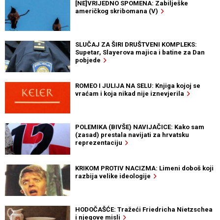
[NE]VRIJEDNO SPOMENA: Zabilješke
američkog skribomana (V)
SLUČAJ ZA ŠIRI DRUŠTVENI KOMPLEKS:
Supetar, Slayerova majica i batine za Dan
pobjede
ROMEO I JULIJA NA SELU: Knjiga kojoj se
vraćam i koja nikad nije iznevjerila
POLEMIKA (BIVŠE) NAVIJAČICE: Kako sam
(zasad) prestala navijati za hrvatsku
reprezentaciju
KRIKOM PROTIV NACIZMA: Limeni doboš koji
razbija velike ideologije
HODOČAŠĆE: Tražeći Friedricha Nietzschea
i njegove misli