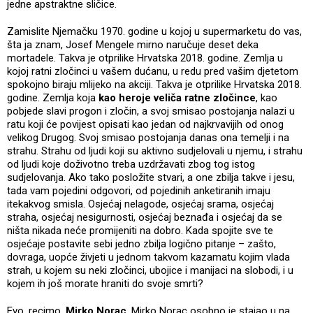
jedne apstraktne sličice.
Zamislite Njemačku 1970. godine u kojoj u supermarketu do vas,
šta ja znam, Josef Mengele mirno naručuje deset deka
mortadele. Takva je otprilike Hrvatska 2018. godine. Zemlja u
kojoj ratni zločinci u vašem dućanu, u redu pred vašim djetetom
spokojno biraju mlijeko na akciji. Takva je otprilike Hrvatska 2018.
godine. Zemlja koja
kao heroje veliča ratne zločince
, kao
pobjede slavi progon i zločin, a svoj smisao postojanja nalazi u
ratu koji će povijest opisati kao jedan od najkrvavijih od onog
velikog Drugog. Svoj smisao postojanja danas ona temelji i na
strahu. Strahu od ljudi koji su aktivno sudjelovali u njemu, i strahu
od ljudi koje doživotno treba uzdržavati zbog tog istog
sudjelovanja. Ako tako posložite stvari, a one zbilja takve i jesu,
tada vam pojedini odgovori, od pojedinih anketiranih imaju
itekakvog smisla. Osjećaj nelagode, osjećaj srama, osjećaj
straha, osjećaj nesigurnosti, osjećaj beznađa i osjećaj da se
ništa nikada neće promijeniti na dobro. Kada spojite sve te
osjećaje postavite sebi jedno zbilja logično pitanje – zašto,
dovraga, uopće živjeti u jednom takvom kazamatu kojim vlada
strah, u kojem su neki zločinci, ubojice i manijaci na slobodi, i u
kojem ih još morate hraniti do svoje smrti?
Evo, recimo,
Mirko Norac
. Mirko Norac osobno je stajao u na