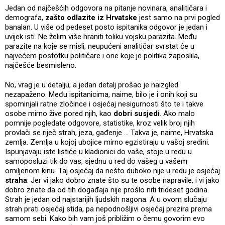
Jedan od najčešćih odgovora na pitanje novinara, analitičara i
demografa,
zašto odlazite iz Hrvatske
jest samo na prvi pogled
banalan. U više od pedeset posto ispitanika odgovor je jedan i
uvijek isti. Ne želim više hraniti toliku vojsku parazita. Među
parazite na koje se misli, neupućeni analitičar svrstat će u
najvećem postotku političare i one koje je politika zaposlila,
najčešće besmisleno.
No, vrag je u detalju, a jedan detalj prošao je naizgled
nezapaženo. Među ispitanicima, naime, bilo je i onih koji su
spominjali ratne zločince i osjećaj nesigurnosti što te i takve
osobe mirno žive pored njih, kao
dobri susjedi
. Ako malo
pomnije pogledate odgovore, statistike, kroz velik broj njih
provlači se riječ strah, jeza, gađenje ... Takva je, naime, Hrvatska
zemlja. Zemlja u kojoj ubojice mirno egzistiraju u vašoj sredini.
Ispunjavaju iste listiće u kladionici do vaše, stoje u redu u
samoposluzi tik do vas, sjednu u red do vašeg u vašem
omiljenom kinu. Taj osjećaj da nešto duboko nije u redu je osjećaj
straha
. Jer vi jako dobro znate što su te osobe napravile, i vi jako
dobro znate da od tih događaja nije prošlo niti trideset godina.
Strah je jedan od najstarijih ljudskih nagona. A u ovom slučaju
strah prati osjećaj stida, pa nepodnošljivi osjećaj prezira prema
samom sebi. Kako bih vam još približim o čemu govorim evo