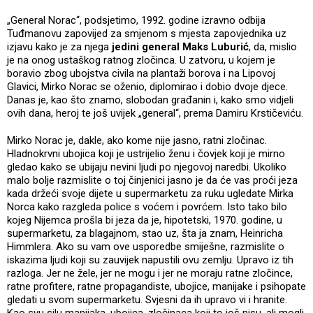
„General Norac“, podsjetimo, 1992. godine izravno odbija
Tuđmanovu zapovijed za smjenom s mjesta zapovjednika uz
izjavu kako je za njega
jedini general Maks Luburić
, da, mislio
je na onog ustaškog ratnog zločinca. U zatvoru, u kojem je
boravio zbog ubojstva civila na plantaži borova i na Lipovoj
Glavici, Mirko Norac se oženio, diplomirao i dobio dvoje djece.
Danas je, kao što znamo, slobodan građanin i, kako smo vidjeli
ovih dana, heroj te još uvijek „general“, prema Damiru Krstičeviću.
Mirko Norac je, dakle, ako kome nije jasno, ratni zločinac.
Hladnokrvni ubojica koji je ustrijelio ženu i čovjek koji je mirno
gledao kako se ubijaju nevini ljudi po njegovoj naredbi. Ukoliko
malo bolje razmislite o toj činjenici jasno je da će vas proći jeza
kada držeći svoje dijete u supermarketu za ruku ugledate Mirka
Norca kako razgleda police s voćem i povrćem. Isto tako bilo
kojeg Nijemca prošla bi jeza da je, hipotetski, 1970. godine, u
supermarketu, za blagajnom, stao uz, šta ja znam, Heinricha
Himmlera. Ako su vam ove usporedbe smiješne, razmislite o
iskazima ljudi koji su zauvijek napustili ovu zemlju. Upravo iz tih
razloga. Jer ne žele, jer ne mogu i jer ne moraju ratne zločince,
ratne profitere, ratne propagandiste, ubojice, manijake i psihopate
gledati u svom supermarketu. Svjesni da ih upravo vi i hranite.