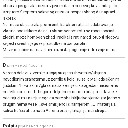
obraca i jos ga viktimizira izjavom da on nosi svoj kriz, onda je to
simptom.Simptom bolesnog drustva, nesposobnog da napravi
iskorak.
Ne moze ubica civila promijeniti karakter rata, ali odobravanje
zlocina pod izlikom da se u obrambenom ratu ne mogu pociniti
zlocini, moze homogenizirati i radikalizirati narod, otupiti njegovu
svijest i svesti njegove prosudbe na par parola .
Moze od ubice napraviti heroja; nista pogubnije i strasnije nema.
D
prije više od 7 godina
Verena dolazi iz zemlje u kojoj su djeca /hrvatska/ubijana
navodjenim granatama ,iz zemlje u kojoj su se loptali odsječenim
ljudskim /hrvatskim /glavama ,iz zemlje u kojoj jedan nacionalno
nedefiniran narod ,drugom stoljetnom narodu bira predstavnike
negirajući mu naciju nego ga percipira iskljucivo vjerski,što jedno s
drugim nema veze.....sve smisljeno i s namjerom.........materijala
koliko hoćes ali se nada Verena pravi gluha,nijema i slijepa.
Potpis
prije više od 7 godina