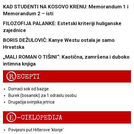
KAD STUDENTI NA KOSOVO KRENU: Memorandum 1 i
Memorandum 2 – isti
FILOZOFIJA PALANKE: Estetski kriteriji huliganske
zajednice
BORIS DEŽULOVIĆ: Kanye Westu ostala je samo
Hrvatska
„MALI ROMAN O TIŠINI“: Kaotična, zamršena i duboko
intimna knjiga
R
ECEPTI
Domaći sok od bazge
Burek (bosanski) za 1 odraslu osobu
Drugačija svinjska jetrica
E
-CIKLOPEDIJA
Povijesni put Hitlerove 'klonje'