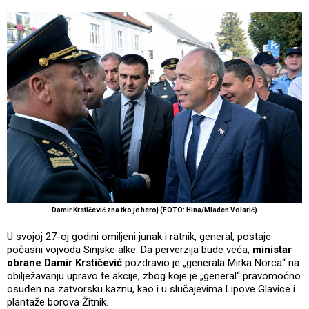
Damir Krstičević zna tko je heroj (FOTO: Hina/Mladen Volarić)
U svojoj 27-oj godini omiljeni junak i ratnik, general, postaje
počasni vojvoda Sinjske alke. Da perverzija bude veća,
ministar
obrane Damir Krstičević
pozdravio je „generala Mirka Norca“ na
obilježavanju upravo te akcije, zbog koje je „general“ pravomoćno
osuđen na zatvorsku kaznu, kao i u slučajevima Lipove Glavice i
plantaže borova Žitnik.