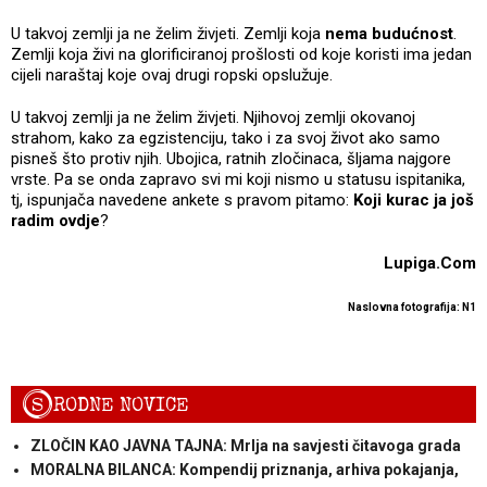
U takvoj zemlji ja ne želim živjeti. Zemlji koja
nema budućnost
.
Zemlji koja živi na glorificiranoj prošlosti od koje koristi ima jedan
cijeli naraštaj koje ovaj drugi ropski opslužuje.
U takvoj zemlji ja ne želim živjeti. Njihovoj zemlji okovanoj
strahom, kako za egzistenciju, tako i za svoj život ako samo
pisneš što protiv njih. Ubojica, ratnih zločinaca, šljama najgore
vrste. Pa se onda zapravo svi mi koji nismo u statusu ispitanika,
tj, ispunjača navedene ankete s pravom pitamo:
Koji kurac ja još
radim ovdje
?
Lupiga.Com
Naslovna fotografija: N1
S
RODNE NOVICE
ZLOČIN KAO JAVNA TAJNA: Mrlja na savjesti čitavoga grada
MORALNA BILANCA: Kompendij priznanja, arhiva pokajanja,