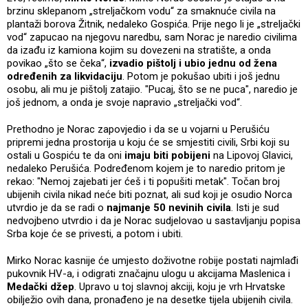
brzinu sklepanom „streljačkom vodu“ za smaknuće civila na
plantaži borova Žitnik, nedaleko Gospića. Prije nego li je „streljački
vod“ zapucao na njegovu naredbu, sam Norac je naredio civilima
da izađu iz kamiona kojim su dovezeni na stratište, a onda
povikao „što se čeka“,
izvadio pištolj i ubio jednu od žena
određenih za likvidaciju
. Potom je pokušao ubiti i još jednu
osobu, ali mu je pištolj zatajio. "Pucaj, što se ne puca", naredio je
još jednom, a onda je svoje napravio „streljački vod“.
Prethodno je Norac zapovjedio i da se u vojarni u Perušiću
pripremi jedna prostorija u koju će se smjestiti civili, Srbi koji su
ostali u Gospiću te da oni
imaju biti pobijeni
na Lipovoj Glavici,
nedaleko Perušića. Podređenom kojem je to naredio pritom je
rekao: "Nemoj zajebati jer ćeš i ti popušiti metak". Točan broj
ubijenih civila nikad neće biti poznat, ali sud koji je osudio Norca
utvrdio je da se radi o
najmanje 50 nevinih civila
. Isti je sud
nedvojbeno utvrdio i da je Norac sudjelovao u sastavljanju popisa
Srba koje će se privesti, a potom i ubiti.
Mirko Norac kasnije će umjesto doživotne robije postati najmlađi
pukovnik HV-a, i odigrati značajnu ulogu u akcijama Maslenica i
Medački džep
. Upravo u toj slavnoj akciji, koju je vrh Hrvatske
obilježio ovih dana, pronađeno je na desetke tijela ubijenih civila.