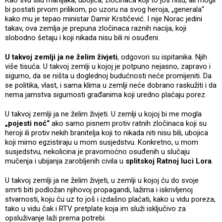
Kao svu silu manijaka, ubojica, zločinaca koji to još nisu, ali mogli
bi postati prvom prilikom, po uzoru na svog heroja, „generala“
kako mu je tepao ministar Damir Krstičević. I nije Norac jedini
takav, ova zemlja je prepuna zločinaca raznih nacija, koji
slobodno šetaju i koji nikada nisu bili ni osuđeni.
U takvoj zemlji ja ne želim živjeti
, odgovori su ispitanika. Njih
više tisuća. U takvoj zemlji u kojoj je potpuno nejasno, zapravo i
sigurno, da se ništa u doglednoj budućnosti neće promijeniti. Da
se politika, vlast, i sama klima u zemlji neće dobrano raskužiti i da
nema jamstva sigurnosti građanima koji uredno plaćaju porez.
U takvoj zemlji ja ne želim živjeti. U zemlji u kojoj bi me mogla
„pojesti noć“
ako samo pisnem protiv ratnih zločinaca koji su
heroji ili protiv nekih branitelja koji to nikada niti nisu bili, ubojica
koji mirno egzistiraju u mom susjedstvu. Konkretno, u mom
susjedstvu, nekolicina je pravomoćno osuđenih u slučaju
mučenja i ubijanja zarobljenih civila u
splitskoj Ratnoj luci Lora
.
U takvoj zemlji ja ne želim živjeti, u zemlji u kojoj ću do svoje
smrti biti podložan njihovoj propagandi, lažima i iskrivljenoj
stvarnosti, koju ću uz to još i izdašno plaćati, kako u vidu poreza,
tako u vidu čak i RTV pretplate koja im služi isključivo za
opsluživanje laži prema potrebi.