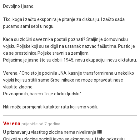
Dovoljno i jasno.
Tko, koga i zašto eksponira je pitanje za diskusiju. I zašto sada
pucamo sami sebi u nogu.
Kada su zločini saveznika postali poznati? Staljin je domovinsku
vojsku Poljske koji su se digli na ustanak nazvao fašistima. Pustio je
da se prestolnica Poljske sravni sa zemljom.
Poljacima je jasno što su dobili 1945, novu okupaciju i novu diktaturu.
Verena -"Ono sto je pocinila JNA, kasnije transformirana u nekoliko
vojski koji su stitili samo Srbe, nikako ne moze opravdati nase
vlastite zlocine.
Priznajmo ih, barem.To je eticki i ljudski."
Niti može promjeniti katakter rata koji smo vodili.
Verena
prije više od 7 godina
U priznavanju vlastitog zlocina nema niveliranja !!!!!
Oni koji su zlocine pocinili javno se eksponiraju, i tako pokazuju