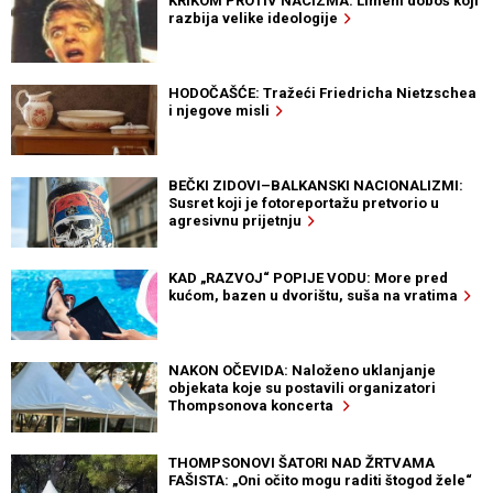
KRIKOM PROTIV NACIZMA: Limeni doboš koji
razbija velike ideologije
HODOČAŠĆE: Tražeći Friedricha Nietzschea
i njegove misli
BEČKI ZIDOVI–BALKANSKI NACIONALIZMI:
Susret koji je fotoreportažu pretvorio u
agresivnu prijetnju
KAD „RAZVOJ“ POPIJE VODU: More pred
kućom, bazen u dvorištu, suša na vratima
NAKON OČEVIDA: Naloženo uklanjanje
objekata koje su postavili organizatori
Thompsonova koncerta
THOMPSONOVI ŠATORI NAD ŽRTVAMA
FAŠISTA: „Oni očito mogu raditi štogod žele“