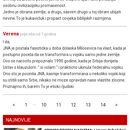
osobnu civilizacijsku promasenost.
Jedno je obrana zemlje, a drugo, sasvim drugo u toj obrani ubijati
nevine.To je kukavicluk i propast covjeka biblijskih razmjena.
Verena
prije više od 7 godina
I da,
JNA je postala fasisticka u doba dolaska Milosevica na vlast, kada je
postupno pocela da se transformira u vojsku samo jedne zemlje.
Ovo se narocito prepoznalo 1990 godine, kada je Srbija donijela
Ustav s klauzulom :" si volam " i prakticno ukinula federalnu vojsku.
Ono sto je pocinila JNA, kasnije transformirana u nekoliko vojski koji
su stitili samo Srbe, nikako ne moze opravdati nase vlastite zlocine.
Priznajmo ih, barem.To je eticki i ljudski.
…
<
1
10
11
12
13
14
>
NAJNOVIJE