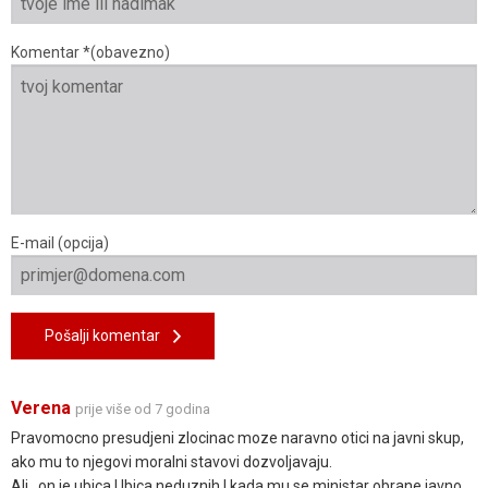
Komentar *(obavezno)
E-mail (opcija)
Pošalji komentar
Verena
prije više od 7 godina
Pravomocno presudjeni zlocinac moze naravno otici na javni skup,
ako mu to njegovi moralni stavovi dozvoljavaju.
Ali , on je ubica.Ubica neduznih.I kada mu se ministar obrane javno