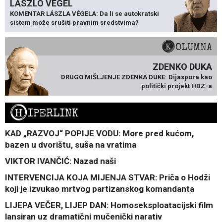
LÁSZLÓ VÉGEL
KOMENTAR LÁSZLA VÉGELA: Da li se autokratski
sistem može srušiti pravnim sredstvima?
KOLUMNA
ZDENKO DUKA
DRUGO MIŠLJENJE ZDENKA DUKE: Dijaspora kao
politički projekt HDZ-a
H
IPERLINK
KAD „RAZVOJ“ POPIJE VODU: More pred kućom,
bazen u dvorištu, suša na vratima
VIKTOR IVANČIĆ: Nazad naši
INTERVENCIJA KOJA MIJENJA STVAR: Priča o Hodži
koji je izvukao mrtvog partizanskog komandanta
LIJEPA VEČER, LIJEP DAN: Homoseksploatacijski film
lansiran uz dramatični mučenički narativ