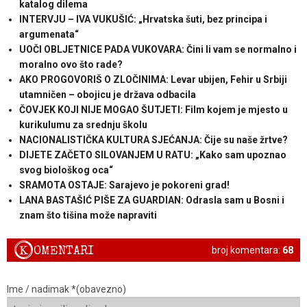
katalog dilema
INTERVJU – IVA VUKUŠIĆ: „Hrvatska šuti, bez principa i
argumenata“
UOČI OBLJETNICE PADA VUKOVARA: Čini li vam se normalno i
moralno ovo što rade?
AKO PROGOVORIŠ O ZLOČINIMA: Levar ubijen, Fehir u Srbiji
utamničen – obojicu je država odbacila
ČOVJEK KOJI NIJE MOGAO ŠUTJETI: Film kojem je mjesto u
kurikulumu za srednju školu
NACIONALISTIČKA KULTURA SJEĆANJA: Čije su naše žrtve?
DIJETE ZAČETO SILOVANJEM U RATU: „Kako sam upoznao
svog biološkog oca“
SRAMOTA OSTAJE: Sarajevo je pokoreni grad!
LANA BASTAŠIĆ PIŠE ZA GUARDIAN: Odrasla sam u Bosni i
znam što tišina može napraviti
K
OMENTARI
broj komentara:
68
Ime / nadimak *(obavezno)