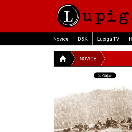
Novice
D&K
Lupiga TV
H
NOVICE