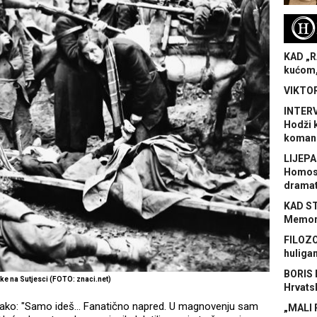
H
KAD „R
kućom,
VIKTOR
INTERV
Hodži 
koman
LIJEPA
Homose
dramat
KAD S
Memora
FILOZO
huliga
BORIS 
itke na Sutjesci (FOTO: znaci.net)
Hrvats
vako: "Samo ideš... Fanatično napred. U magnovenju sam
„MALI 