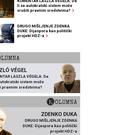
KOMENTAR LÁSZLA VÉGELA: Da
li se autokratski sistem može
srušiti pravnim sredstvima?
DRUGO MIŠLJENJE ZDENKA
DUKE: Dijaspora kao politički
projekt HDZ-a
KOLUMNA
ZLÓ VÉGEL
NTAR LÁSZLA VÉGELA: Da
 autokratski sistem može
ti pravnim sredstvima?
KOLUMNA
ZDENKO DUKA
DRUGO MIŠLJENJE ZDENKA
DUKE: Dijaspora kao politički
projekt HDZ-a