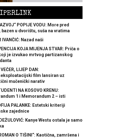
IPERLINK
AZVOJ“ POPIJE VODU: More pred
 bazen u dvorištu, suša na vratima
 IVANČIĆ: Nazad naši
ENCIJA KOJA MIJENJA STVAR: Priča o
koji je izvukao mrtvog partizanskog
danta
 VEČER, LIJEP DAN:
ksploatacijski film lansiran uz
ični mučenički narativ
TUDENTI NA KOSOVO KRENU:
ndum 1 i Memorandum 2 – isti
FIJA PALANKE: Estetski kriteriji
nske zajednice
DEŽULOVIĆ: Kanye Westu ostala je samo
ka
ROMAN O TIŠINI“: Kaotična, zamršena i