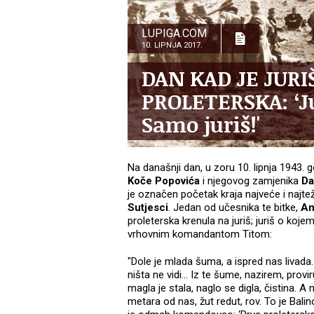
LUPIGA.COM
10. LIPNJA 2017.
DAN KAD JE JURI
PROLETERSKA: ‘Juri
Samo juriš!'
Na današnji dan, u zoru 10. lipnja 1943. g
Koče Popovića
i njegovog zamjenika
Da
je označen početak kraja najveće i najt
Sutjesci
. Jedan od učesnika te bitke,
An
proleterska krenula na juriš; juriš o koje
vrhovnim komandantom Titom:
"Dole je mlada šuma, a ispred nas livada
ništa ne vidi... Iz te šume, nazirem, provi
magla je stala, naglo se digla, čistina. 
metara od nas, žut redut, rov. To je Bal