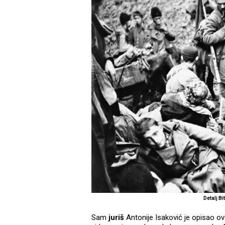
Detalj B
Sam
juriš
Antonije Isaković je opisao o