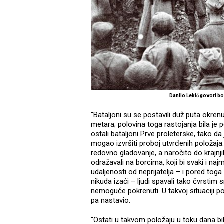
Danilo Lekić govori b
"Bataljoni su se postavili duž puta okrenu
metara; polovina toga rastojanja bila j
ostali bataljoni Prve proleterske, tako da j
mogao izvršiti proboj utvrđenih položaj
redovno gladovanje, a naročito do krajnji
odražavali na borcima, koji bi svaki i naj
udaljenosti od neprijatelja – i pored toga
nikuda izaći – ljudi spavali tako čvrstim
nemoguće pokrenuti. U takvoj situaciji pos
pa nastavio.
"Ostati u takvom položaju u toku dana bil