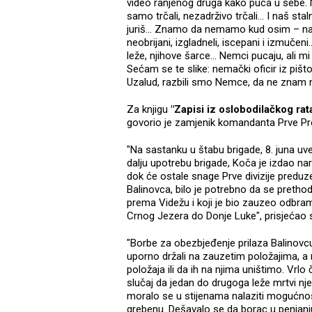
video ranjenog druga kako puca u sebe. N
samo trčali, nezadrživo trčali... I naš staln
juriš... Znamo da nemamo kud osim – napr
neobrijani, izgladneli, iscepani i izmučeni.
leže, njihove šarce... Nemci pucaju, ali
Sećam se te slike: nemački oficir iz pišt
Uzalud, razbili smo Nemce, da ne znam n
Za knjigu
"Zapisi iz oslobodilačkog rat
govorio je zamjenik komandanta Prve Pro
"Na sastanku u štabu brigade, 8. juna uve
dalju upotrebu brigade, Koča je izdao na
dok će ostale snage Prve divizije preduz
Balinovca, bilo je potrebno da se prethod
prema Videžu i koji je bio zauzeo odbram
Crnog Jezera do Donje Luke", prisjećao s
"Borbe za obezbjeđenje prilaza Balinovcu
uporno držali na zauzetim položajima, a
položaja ili da ih na njima uništimo. Vrlo 
slučaj da jedan do drugoga leže mrtvi nje
moralo se u stijenama nalaziti mogućnost
grebenu. Dešavalo se da borac u penjanju