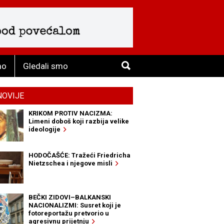
mo
Gledali smo
NOVIJE
KRIKOM PROTIV NACIZMA:
Limeni doboš koji razbija velike
ideologije
HODOČAŠĆE: Tražeći Friedricha
Nietzschea i njegove misli
BEČKI ZIDOVI–BALKANSKI
NACIONALIZMI: Susret koji je
fotoreportažu pretvorio u
agresivnu prijetnju