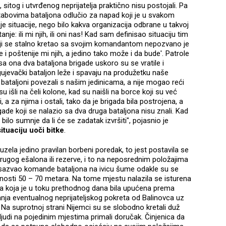
itog i utvrđenog neprijatelja praktično nisu postojali. Pa
štabovima bataljona odlučio za napad koji je u svakom
e situacije, nego bilo kakva organizacija odbrane u takvoj
nje: ili mi njih, ili oni nas! Kad sam definisao situaciju tim
 koji se stalno kretao sa svojim komandantom nepozvano je
e i poštenije mi njih, a jedino tako može i da bude'. Patrole
sa ona dva bataljona brigade uskoro su se vratile i
gujevački bataljon leže i spavaju na produžetku naše
 bataljoni povezali s našim jedinicama, a nije mogao reći
u išli na čeli kolone, kad su naišli na borce koji su već
, a za njima i ostali, tako da je brigada bila postrojena, a
ade koji se nalazio sa dva druga bataljona nisu znali. Kad
bilo sumnje da li će se zadatak izvršiti", pojasnio je
ituaciju uoči bitke
.
ela jedino pravilan borbeni poredak, to jest postavila se
 drugog ešalona ili rezerve, i to na neposrednim položajima
sazvao komande bataljona na ivicu šume odakle su se
ljenosti 50 – 70 metara. Na tome mjestu nalazila se isturena
a koja je u toku prethodnog dana bila upućena prema
nja eventualnog neprijateljskog pokreta od Balinovca uz
a. Na suprotnoj strani Nijemci su se slobodno kretali duž
judi na pojedinim mjestima primali doručak. Činjenica da