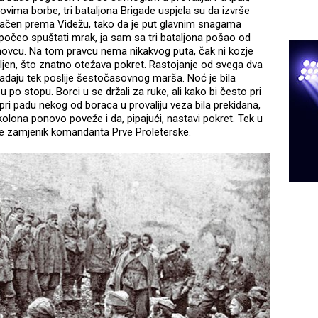
ima borbe, tri bataljona Brigade uspjela su da izvrše
odbačen prema Videžu, tako da je put glavnim snagama
očeo spuštati mrak, ja sam sa tri bataljona pošao od
ovcu. Na tom pravcu nema nikakvog puta, čak ni kozje
mljen, što znatno otežava pokret. Rastojanje od svega dva
vladaju tek poslije šestočasovnog marša. Noć je bila
o stopu. Borci u se držali za ruke, ali kako bi često pri
 pri padu nekog od boraca u provaliju veza bila prekidana,
lona ponovo poveže i da, pipajući, nastavi pokret. Tek u
 je zamjenik komandanta Prve Proleterske.