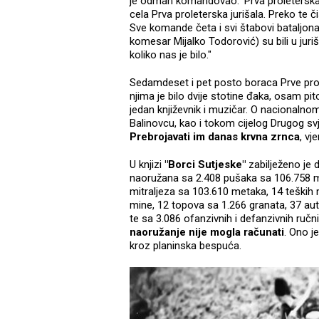
je odmah komandovao: ‘Prva proleterska – j
cela Prva proleterska jurišala. Preko te čis
Sve komande četa i svi štabovi bataljona, 
komesar Mijalko Todorović) su bili u jurišu, i
koliko nas je bilo."
Sedamdeset i pet posto boraca Prve prol
njima je bilo dvije stotine đaka, osam 
jedan književnik i muzičar. O nacionalno
Balinovcu, kao i tokom cijelog Drugog svj
Prebrojavati im danas krvna zrnca
, vj
U knjizi
"Borci Sutjeske"
zabilježeno je 
naoružana sa 2.408 pušaka sa 106.758 m
mitraljeza sa 103.610 metaka, 14 teški
mine, 12 topova sa 1.266 granata, 37 a
te sa 3.086 ofanzivnih i defanzivnih ruč
naoružanje nije mogla računati
. Ono j
kroz planinska bespuća.