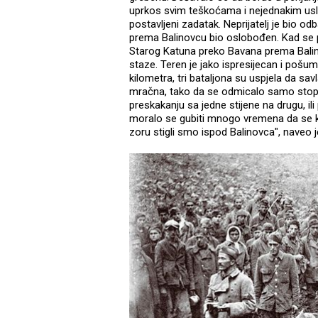
uprkos svim teškoćama i nejednakim uslov
postavljeni zadatak. Neprijatelj je bio 
prema Balinovcu bio oslobođen. Kad se p
Starog Katuna preko Bavana prema Balin
staze. Teren je jako ispresijecan i pošu
kilometra, tri bataljona su uspjela da sa
mračna, tako da se odmicalo samo stopu p
preskakanju sa jedne stijene na drugu, ili
moralo se gubiti mnogo vremena da se ko
zoru stigli smo ispod Balinovca", naveo