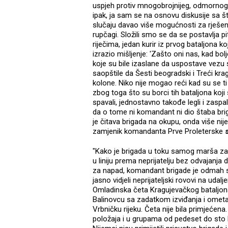
uspjeh protiv mnogobrojnijeg, odmornog, s
ipak, ja sam se na osnovu diskusije sa 
slučaju davao više mogućnosti za rješenj
rupčagi. Složili smo se da se postavlja pita
riječima, jedan kurir iz prvog bataljona
izrazio mišljenje: 'Zašto oni nas, kad bolj
koje su bile izaslane da uspostave vezu 
saopštile da Šesti beogradski i Treći kra
kolone. Niko nije mogao reći kad su se ti
zbog toga što su borci tih bataljona koji s
spavali, jednostavno takođe legli i zaspali
da o tome ni komandant ni dio štaba brig
je čitava brigada na okupu, onda više nije 
zamjenik komandanta Prve Proleterske
s
"Kako je brigada u toku samog marša zauz
u liniju prema neprijatelju bez odvajanja
za napad, komandant brigade je odmah 
jasno vidjeli neprijateljski rovovi na uda
Omladinska četa Kragujevačkog bataljon
Balinovcu sa zadatkom izviđanja i ometa
Vrbničku rijeku. Četa nije bila primjećen
položaja i u grupama od pedeset do sto l