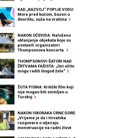
KAD „RAZVOJ“ POPIJE VODU:
More pred kućom, bazen u
dvorištu, suša na vratima
NAKON OČEVIDA: Naloženo
uklanjanje objekata koje su
postavili organizatori
Thompsonova koncerta
THOMPSONOVI ŠATORI NAD
ŽRTVAMA FAŠISTA: „Oni očito
mogu raditi štogod žele“
ŽUTA PISMA: Kritički film koji
nije mogao biti snimljen u
Turskoj
NAKON ISKORAKA CRNE GORE:
„Vrijeme je da i Hrvatska
razgovara o utjecaju
menstruacije na radni život
žena“