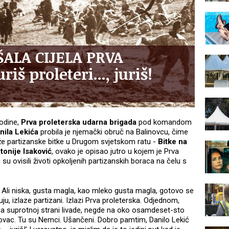
ŠALA CIJELA PRVA
š proleteri..., juriš!
odine,
Prva proleterska udarna brigada
pod komandom
nila Lekića
probila je njemački obruč na Balinovcu, čime
eže partizanske bitke u Drugom svjetskom ratu -
Bitke na
tonije Isaković
, ovako je opisao jutro u kojem je Prva
m su ovisili životi opkoljenih partizanskih boraca na čelu s
. Ali niska, gusta magla, kao mleko gusta magla, gotovo se
ruju, izlaze partizani. Izlazi Prva proleterska. Odjednom,
A na suprotnoj strani livade, negde na oko osamdeset-sto
inovac. Tu su Nemci. Ušančeni. Dobro pamtim, Danilo Lekić