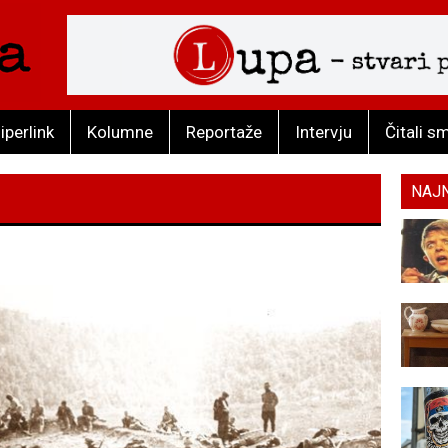
iperlink
Kolumne
Reportaže
Intervju
Čitali s
NAJ