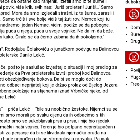
eće da ostane kao ranjenik. Izletili smo iz te šume i
duboko
i povik, više krik, svih nas: ‘Juriš proleteri! Juriš!...’ Samo
R
ed. Mora da smo izgledali strašni, iz te šume, zarasli i
.. Samo trčiš i sve bolje vidiš taj žuti rov; Nemce koji tu
 mi nadiremo; jedan Nemac, vidim, podiže se da pobegne.
Doma
olja puca u njega, puca u svoje vojnike. Ne da im da beže.
Bure
i kako. Činilo se da ćemo zubima da ih pokoljemo."
Druga
a"
, Rodoljubu Čolakoviću o junačkom podvigu na Balinovcu
E
leterske Danilo Lekić.
če, pošto je saslušao izvještaj o situaciji i moj predlog za
Povij
ređenje da Prva proleterska izvrši proboj kod Balinovca,
Yugo
eti obezbjeđivanje bokova. Da bi se moglo doći do
Free
no odbaci neprijatelj koji je držao prolaz od Bijelog Jezera
bene položaje na stijenama iznad Vrbničke rijeke, od
e Lekić.
" – priča Lekić – "bile su neobično žestoke. Nijemci su se
 mi smo morali po svaku cijenu da ih odbacimo s tih
često smo se sukobljavali prsa u prsa, i nije bio rijedak
mački i naši vojnici. Teren je bio potpuno nepristupačan i
i za penjanje da bi se likvidirala njemačka oruđa na
 bude pogođen i da se strmoglavi u provaliju. Pa ipak,