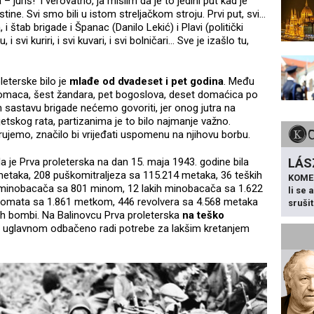
uriš!’ I verovatno, ja mislim da je to jedini put kad je
tine. Svi smo bili u istom streljačkom stroju. Prvi put, svi...
i štab brigade i Španac (Danilo Lekić) i Plavi (politički
 svi kuriri, i svi kuvari, i svi bolničari... Sve je izašlo tu,
eterske bilo je
mlađe od dvadeset i pet godina
. Među
pitomaca, šest žandara, pet bogoslova, deset domaćica po
m sastavu brigade nećemo govoriti, jer onog jutra na
etskog rata, partizanima je to bilo najmanje važno.
erujemo, značilo bi vrijeđati uspomenu na njihovu borbu.
LÁS
da je Prva proleterska na dan 15. maja 1943. godine bila
etaka, 208 puškomitraljeza sa 115.214 metaka, 36 teških
KOME
h minobacača sa 801 minom, 12 lakih minobacača sa 1.622
li se
utomata sa 1.861 metkom, 446 revolvera sa 4.568 metaka
sruši
nih bombi. Na Balinovcu Prva proleterska
na teško
e uglavnom odbačeno radi potrebe za lakšim kretanjem