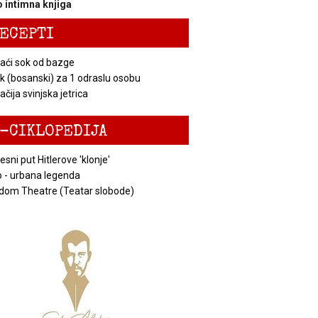
 intimna knjiga
ECEPTI
ći sok od bazge
k (bosanski) za 1 odraslu osobu
čija svinjska jetrica
-CIKLOPEDIJA
esni put Hitlerove 'klonje'
 - urbana legenda
dom Theatre (Teatar slobode)