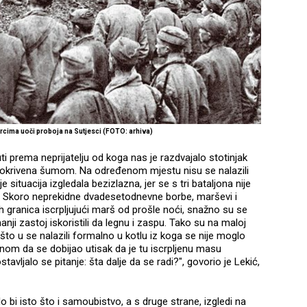
orcima uoči proboja na Sutjesci (FOTO: arhiva)
ti prema neprijatelju od koga nas je razdvajalo stotinjak
e pokrivena šumom. Na određenom mjestu nisu se nalazili
e situacija izgledala bezizlazna, jer se s tri bataljona nije
a. Skoro neprekidne dvadesetodnevne borbe, marševi i
h granica iscrpljujući marš od prošle noći, snažno su se
manji zastoj iskoristili da legnu i zaspu. Tako su na maloj
 što u se nalazili formalno u kotlu iz koga se nije moglo
 snom da se dobijao utisak da je tu iscrpljenu masu
tavljalo se pitanje: šta dalje da se radi?", govorio je Lekić,
o bi isto što i samoubistvo, a s druge strane, izgledi na