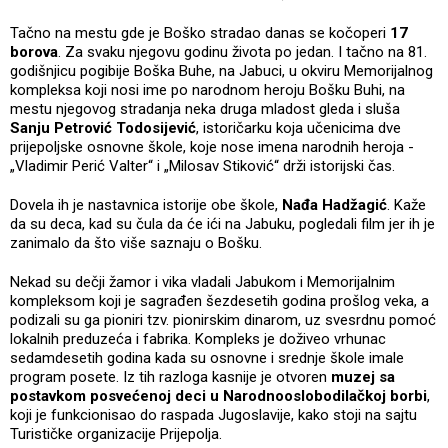
Tačno na mestu gde je Boško stradao danas se kočoperi
17
borova
. Za svaku njegovu godinu života po jedan. I tačno na 81.
godišnjicu pogibije Boška Buhe, na Jabuci, u okviru Memorijalnog
kompleksa koji nosi ime po narodnom heroju Bošku Buhi, na
mestu njegovog stradanja neka druga mladost gleda i sluša
Sanju Petrović Todosijević
, istoričarku koja učenicima dve
prijepoljske osnovne škole, koje nose imena narodnih heroja -
„Vladimir Perić Valter“ i „Milosav Stiković“ drži istorijski čas.
Dovela ih je nastavnica istorije obe škole,
Nađa Hadžagić
. Kaže
da su deca, kad su čula da će ići na Jabuku, pogledali film jer ih je
zanimalo da što više saznaju o Bošku.
Nekad su dečji žamor i vika vladali Jabukom i Memorijalnim
kompleksom koji je sagrađen šezdesetih godina prošlog veka, a
podizali su ga pioniri tzv. pionirskim dinarom, uz svesrdnu pomoć
lokalnih preduzeća i fabrika. Kompleks je doživeo vrhunac
sedamdesetih godina kada su osnovne i srednje škole imale
program posete. Iz tih razloga kasnije je otvoren
muzej sa
postavkom posvećenoj deci u Narodnooslobodilačkoj borbi
,
koji je funkcionisao do raspada Jugoslavije, kako stoji na sajtu
Turističke organizacije Prijepolja.