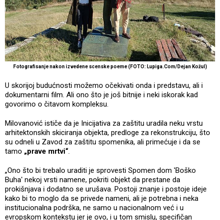
Fotografisanje nakon izvedene scenske poeme (FOTO: Lupiga.Com/Dejan Kožul)
U skorijoj budućnosti možemo očekivati onda i predstavu, ali i
dokumentarni film. Ali ono što je još bitnije i neki iskorak kad
govorimo o čitavom kompleksu.
Milovanović ističe da je Inicijativa za zaštitu uradila neku vrstu
arhitektonskih skiciranja objekta, predloge za rekonstrukciju, što
su odneli u Zavod za zaštitu spomenika, ali primećuje i da se
tamo
„prave mrtvi“
.
„Ono što bi trebalo uraditi je sprovesti Spomen dom 'Boško
Buha' nekoj vrsti namene, pokriti objekt da prestane da
prokišnjava i dodatno se urušava. Postoji znanje i postoje ideje
kako bi to moglo da se privede nameni, ali je potrebna i neka
institucionalna podrška, ne samo u nacionalnom već i u
evropskom kontekstu jer je ovo, i u tom smislu, specifičan