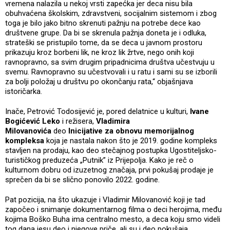
vremena nalazila u nekoj vrsti zapećka jer deca nisu bila
obuhvaćena školskim, zdravstveni, socijalnim sistemom i zbog
toga je bilo jako bitno skrenuti pažnju na potrebe dece kao
društvene grupe. Da bi se skrenula pažnja doneta je i odluka,
strateški se pristupilo tome, da se deca u javnom prostoru
prikazuju kroz borbeni lik, ne kroz lik žrtve, nego onih koji
ravnopravno, sa svim drugim pripadnicima društva učestvuju u
svemu. Ravnopravno su učestvovali i u ratu i sami su se izborili
za bolji položaj u društvu po okončanju rata,“ objašnjava
istoričarka.
Inače, Petrović Todosijević je, pored delatnice u kulturi,
Ivane
Bogićević Leko
i režisera,
Vladimira
Milovanovića
deo
Inicijative za obnovu memorijalnog
kompleksa
koja je nastala nakon što je 2019. godine kompleks
stavljen na prodaju, kao deo stečajnog postupka Ugostiteljsko-
turističkog preduzeća „Putnik” iz Prijepolja. Kako je reč o
kulturnom dobru od izuzetnog značaja, prvi pokušaj prodaje je
sprečen da bi se slično ponovilo 2022. godine.
Pat pozicija, na što ukazuje i Vladimir Milovanović koji je tad
započeo i snimanje dokumentarnog filma o deci herojima, među
kojima Boško Buha ima centralno mesto, a deca koju smo videli
tog dana jesu deo i njegove priče, ali su i deo pokušaja