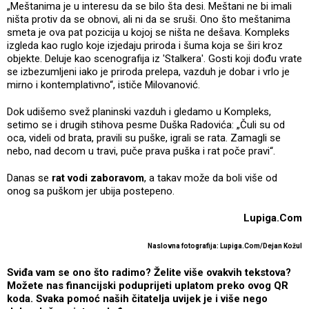
„Meštanima je u interesu da se bilo šta desi. Meštani ne bi imali
ništa protiv da se obnovi, ali ni da se sruši. Ono što meštanima
smeta je ova pat pozicija u kojoj se ništa ne dešava. Kompleks
izgleda kao ruglo koje izjedaju priroda i šuma koja se širi kroz
objekte. Deluje kao scenografija iz 'Stalkera'. Gosti koji dođu vrate
se izbezumljeni iako je priroda prelepa, vazduh je dobar i vrlo je
mirno i kontemplativno“, ističe Milovanović.
Dok udišemo svež planinski vazduh i gledamo u Kompleks,
setimo se i drugih stihova pesme Duška Radovića: „Čuli su od
oca, videli od brata, pravili su puške, igrali se rata. Zamagli se
nebo, nad decom u travi, puče prava puška i rat poče pravi“.
Danas se
rat vodi zaboravom
, a takav može da boli više od
onog sa puškom jer ubija postepeno.
Lupiga.Com
Naslovna fotografija:
Lupiga.Com/Dejan Kožul
Sviđa vam se ono što radimo? Želite više ovakvih tekstova?
Možete nas financijski poduprijeti uplatom preko ovog QR
koda. Svaka pomoć naših čitatelja uvijek je i više nego