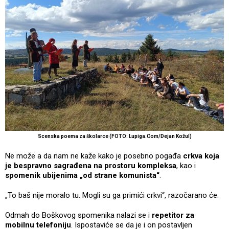
Scenska poema za školarce (FOTO: Lupiga.Com/Dejan Kožul)
Ne može a da nam ne kaže kako je posebno pogađa
crkva koja
je bespravno sagrađena na prostoru kompleksa
, kao i
spomenik ubijenima „od strane komunista“
.
„To baš nije moralo tu. Mogli su ga primići crkvi“, razočarano će.
Odmah do Boškovog spomenika nalazi se i
repetitor za
mobilnu telefoniju
. Ispostaviće se da je i on postavljen