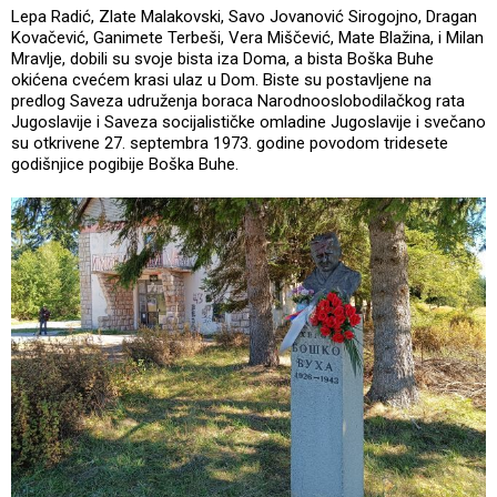
Lepa Radić, Zlate Malakovski, Savo Jovanović Sirogojno, Dragan
Kovačević, Ganimete Terbeši, Vera Miščević, Mate Blažina, i Milan
Mravlje, dobili su svoje bista iza Doma, a bista Boška Buhe
okićena cvećem krasi ulaz u Dom. Biste su postavljene na
predlog Saveza udruženja boraca Narodnooslobodilačkog rata
Jugoslavije i Saveza socijalističke omladine Jugoslavije i svečano
su otkrivene 27. septembra 1973. godine povodom tridesete
godišnjice pogibije Boška Buhe.