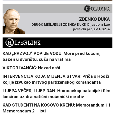
KOLUMNA
ZDENKO DUKA
DRUGO MIŠLJENJE ZDENKA DUKE: Dijaspora kao
politički projekt HDZ-a
H
IPERLINK
KAD „RAZVOJ“ POPIJE VODU: More pred kućom,
bazen u dvorištu, suša na vratima
VIKTOR IVANČIĆ: Nazad naši
INTERVENCIJA KOJA MIJENJA STVAR: Priča o Hodži
koji je izvukao mrtvog partizanskog komandanta
LIJEPA VEČER, LIJEP DAN: Homoseksploatacijski film
lansiran uz dramatični mučenički narativ
KAD STUDENTI NA KOSOVO KRENU: Memorandum 1 i
Memorandum 2 – isti