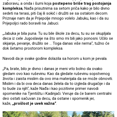
zaboravu, a onda i šumi koja
postepeno briše trag postojanja
kompleksa
, Nađa prisutnima sa setom priča kako je bilo divno
sedeti na terasi, piti čaj ili sokić i družiti se sa ostalom decom.
Priznaje nam da je Prijepolje mnogo volelo Jabuku, kao i da su
Prijepoljci rado boravili na Jabuci.
„Jabuka je bila puna. Tu su bile škole za decu, tu su se okupljala
deca iz cele Jugoslavije na što smo mi bili jako ponosni. Učilo se
skijanje, pevanje, družilo se ... Toga danas više nema“, tužno će
dok šetamo prostorom kompleksa.
Navodi da je svake godine dolazila sa horom u kom je pevala.
„Pa, brate, bilo je divno i danas je meni vrlo bolno da ovako
gledam ovo kao ruševinu. Kao da gledate ruševinu sopstvenog
života i zaista mislim da ovo ima materijala da se može obnoviti.
Mislim i da bi ova deca danas želela da to izgleda drugačije i da
to bude za njih“, kaže Nađa i kao pozitivne primer navodi
spomenike na Tjentištu i Kadinjači. Veruje da će barem centralni
deo ostati sačuvan za decu, da ostane i spomenik jer,
kaže,
„prošlost je uvek važna“
.