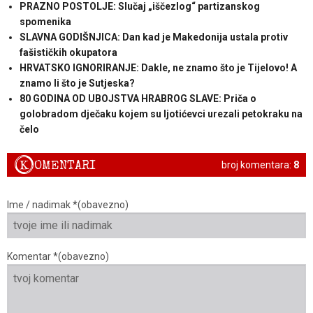
PRAZNO POSTOLJE: Slučaj „iščezlog“ partizanskog
spomenika
SLAVNA GODIŠNJICA: Dan kad je Makedonija ustala protiv
fašističkih okupatora
HRVATSKO IGNORIRANJE: Dakle, ne znamo što je Tijelovo! A
znamo li što je Sutjeska?
80 GODINA OD UBOJSTVA HRABROG SLAVE: Priča o
golobradom dječaku kojem su ljotićevci urezali petokraku na
čelo
K
OMENTARI
broj komentara:
8
Ime / nadimak *(obavezno)
Komentar *(obavezno)