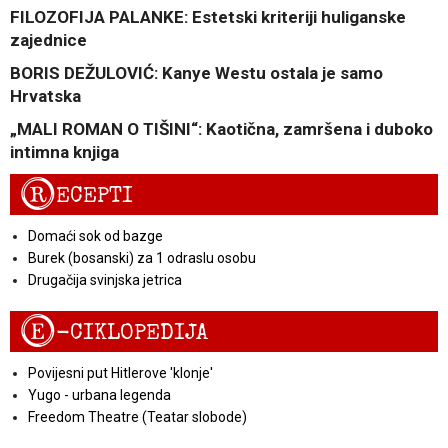
FILOZOFIJA PALANKE: Estetski kriteriji huliganske
zajednice
BORIS DEŽULOVIĆ: Kanye Westu ostala je samo
Hrvatska
„MALI ROMAN O TIŠINI“: Kaotična, zamršena i duboko
intimna knjiga
R
ECEPTI
Domaći sok od bazge
Burek (bosanski) za 1 odraslu osobu
Drugačija svinjska jetrica
E
-CIKLOPEDIJA
Povijesni put Hitlerove 'klonje'
Yugo - urbana legenda
Freedom Theatre (Teatar slobode)