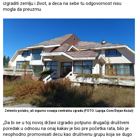
izgraditi zemlju i život, a deca na sebe tu odgovornost nisu
mogla da preuzmu.
Zelenilo polako, ali sigurno osvaja centralnu zgradu (FOTO: Lupiga.Com/Dejan Kožul)
„Da bi se u toj novoj državi izgradio potpuno drugačiji društveni
poredak u odnosu na onaj kakav je bio pre početka rata, bilo je
neophodno promovisati decu kao društvenu grupu koja se dugo