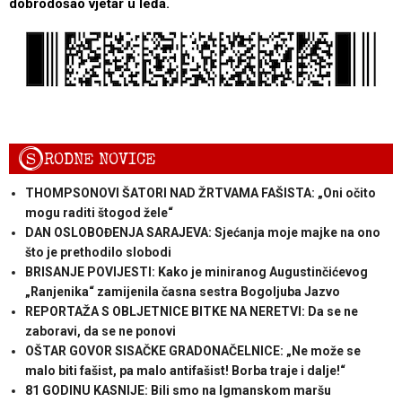
dobrodošao vjetar u leđa.
S
RODNE NOVICE
THOMPSONOVI ŠATORI NAD ŽRTVAMA FAŠISTA: „Oni očito
mogu raditi štogod žele“
DAN OSLOBOĐENJA SARAJEVA: Sjećanja moje majke na ono
što je prethodilo slobodi
BRISANJE POVIJESTI: Kako je miniranog Augustinčićevog
„Ranjenika“ zamijenila časna sestra Bogoljuba Jazvo
REPORTAŽA S OBLJETNICE BITKE NA NERETVI: Da se ne
zaboravi, da se ne ponovi
OŠTAR GOVOR SISAČKE GRADONAČELNICE: „Ne može se
malo biti fašist, pa malo antifašist! Borba traje i dalje!“
81 GODINU KASNIJE: Bili smo na Igmanskom maršu