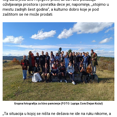
oživljavanja prostora i povratka dece jer, napominje, „stojimo u
mestu zadnjih šest godina“, a kulturno dobro koje je pod
zaštitom se ne može prodati.
Grupna fotografija za lično pamćenje (FOTO: Lupiga.Com/Dejan Kožul)
„Ta situacija u kojoj se ništa ne dešava ne ide na ruku nikome, a