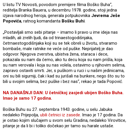
U listu TV Novosti, povodom premijere filma Boško Buha“,
reditelja Branka Bauera, u decembru 1978. godine, stoji jedna
izjava narodnog heroja, generala potpukovnika
Jevrema Ješe
Popovića
, ratnog komandanta
Bošku Buhi
.
„Postavljali smo sebi pitanje – imamo li pravo u ime ideja nas
mladih, ali zrelih ljudi, da od trinaestogodišnjaka,
četrnaestogodišnjaka koji su se tek obreli u životu, stvaramo
bombaše, male ratnike ne veće od puške. Neprijatelj je dao
odgovor. Njegova zverstva, ubistva žena, staraca i dece,
pokazala su nam da ćemo, ako tu decu koja su nam prišla, koja
su nam verovala i koja su nas volela, ostavimo u njihovim selima,
zapravo ostaviti smrti. Jer, s puškom u ruci i u našim jedinicama,
oni su bili sigurniji, čak i kad su jurišali na bunkere, nego što su to
bili u svojim selima, bez puške i bez nas“, rekao je tada Popović.
NA DANAŠNJI DAN: U četničkoj zasjedi ubijen Boško Buha.
Imao je samo 17 godina.
Boška Buhu su 27. septembra 1943. godine, u selu Jabuka
nedaleko Prijepolja,
ubili četnici iz zasede
. Imao je 17 godina. Da
je ostao kojim slučajem u svom selu Gradina, nedaleko Virovitice,
pitanje je da li bi i toliko dočekao jer tamo su harale ustaše.