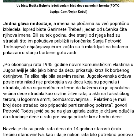
Uz bistu Boška Buhe tu je još sedam bisti dece narodnih heroja (FOTO:
Lupiga.Com/Dejan Kožul)
Jedna glava nedostaje
, a imena na pločama su već poprilično
izbledela. Ispred biste Ganimete Trebeši, jedan od učenika čita
njihova imena. Bili su tek godinu, dve stariji od njega kad su
stradali, što im pokušava približiti istoričarka Sanja Petrović
Todosijević objašnjavajući im zašto su ti mladi ljudi na bistama
prikazani u stanju borbene gotovosti.
„Po okončanju rata 1945. godine novim komunističkim vlastima u
Jugoslaviji je bilo jako bitno da decu prikazuju kroz lik borbenog
detinjstva. Ta slika nije bila sasvim realna. Jugoslovenska država
posle rata nikad nije prebrojala svu decu koja su poginula i
stradala, ali sa sigurnošću možemo da kažemo da je apsolutna
većina dece stradala kao civilne žrtve rata, u aktima fašističkog
terora, u logorima smrti, bombardovanjima ... Relativno je mali
broj dece stradao kao pripadnici partizanskog pokreta“, govori
Petrović Todosijević pa se na glas upitala zašto je država odlučila
da stradanje dece u ratu pre svega prikaže kroz borbu dece.
Navela je da su posle rata deca do 14 godina starosti činila
trećinu stanovništva, kao i da je nakon rata bilo potrebno ponovo