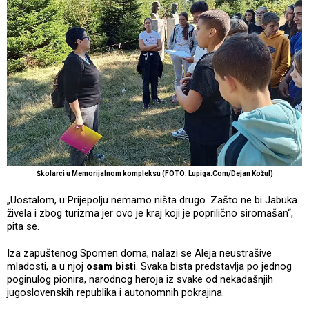
Školarci u Memorijalnom kompleksu (FOTO: Lupiga.Com/Dejan Kožul)
„Uostalom, u Prijepolju nemamo ništa drugo. Zašto ne bi Jabuka
živela i zbog turizma jer ovo je kraj koji je poprilično siromašan“,
pita se.
Iza zapuštenog Spomen doma, nalazi se Aleja neustrašive
mladosti, a u njoj
osam bisti
. Svaka bista predstavlja po jednog
poginulog pionira, narodnog heroja iz svake od nekadašnjih
jugoslovenskih republika i autonomnih pokrajina.