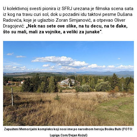
U kolektivnoj svesti pionira iz SFRJ urezana je filmska scena sata
iz kog na travu curi sol, dok u pozadini idu taktovi pesme Dušana
Radovića, koje je uglazbio Zoran Simjanović, a otpevao Oliver
Dragojević:
„Nek nas sete ove slike, na tu decu, na te đake,
što su mali, mali za vojnike, a veliki za junake“
.
Zapušteni Memorijalni kompleks koji nosi ime po narodnom heroju Bošku Buhi (FOTO:
Lupiga.Com/Dejan Kožul)