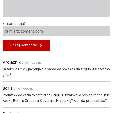
E-mail (opcija)
Pošalji komentar
Prolaznik
prije 1 godinu
@Boris je li ti cilj javljanja bio samo da pokažeš da si glup ili si stvarno
glup?
Boris
prije 1 godinu
Prolaznik od kada to cetnici odlucuju u Hrvatskoj o posjeti rodnoj kuci
Boska Buhe u Gradini u Slavoniji u Hrvatskoj? Bice da je do ustasa?