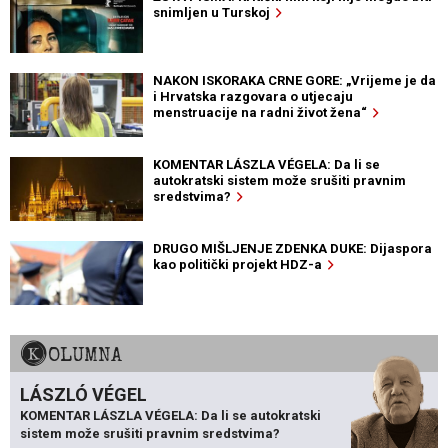
snimljen u Turskoj
NAKON ISKORAKA CRNE GORE: „Vrijeme je da
i Hrvatska razgovara o utjecaju
menstruacije na radni život žena“
KOMENTAR LÁSZLA VÉGELA: Da li se
autokratski sistem može srušiti pravnim
sredstvima?
DRUGO MIŠLJENJE ZDENKA DUKE: Dijaspora
kao politički projekt HDZ-a
KOLUMNA
LÁSZLÓ VÉGEL
KOMENTAR LÁSZLA VÉGELA: Da li se autokratski
sistem može srušiti pravnim sredstvima?