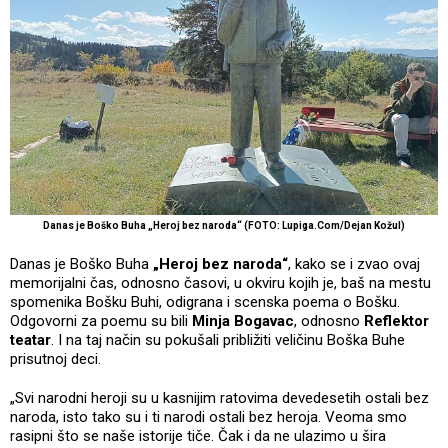
Danas je Boško Buha „Heroj bez naroda“ (FOTO: Lupiga.Com/Dejan Kožul)
Danas je Boško Buha
„Heroj bez naroda“
, kako se i zvao ovaj
memorijalni čas, odnosno časovi, u okviru kojih je, baš na mestu
spomenika Bošku Buhi, odigrana i scenska poema o Bošku.
Odgovorni za poemu su bili
Minja Bogavac
, odnosno
Reflektor
teatar
. I na taj način su pokušali približiti veličinu Boška Buhe
prisutnoj deci.
„Svi narodni heroji su u kasnijim ratovima devedesetih ostali bez
naroda, isto tako su i ti narodi ostali bez heroja. Veoma smo
rasipni što se naše istorije tiče. Čak i da ne ulazimo u šira