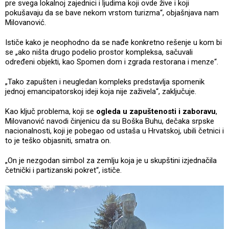
pre svega lokalnoj zajednici i ljudima koji ovde žive i koji
pokušavaju da se bave nekom vrstom turizma“, objašnjava nam
Milovanović.
Ističe kako je neophodno da se nađe konkretno rešenje u kom bi
se „ako ništa drugo podelio prostor kompleksa, sačuvali
određeni objekti, kao Spomen dom i zgrada restorana i menze“.
„Tako zapušten i neugledan kompleks predstavlja spomenik
jednoj emancipatorskoj ideji koja nije zaživela“, zaključuje.
Kao ključ problema, koji se
ogleda u zapuštenosti i zaboravu
,
Milovanović navodi činjenicu da su Boška Buhu, dečaka srpske
nacionalnosti, koji je pobegao od ustaša u Hrvatskoj, ubili četnici i
to je teško objasniti, smatra on.
„On je nezgodan simbol za zemlju koja je u skupštini izjednačila
četnički i partizanski pokret“, ističe.