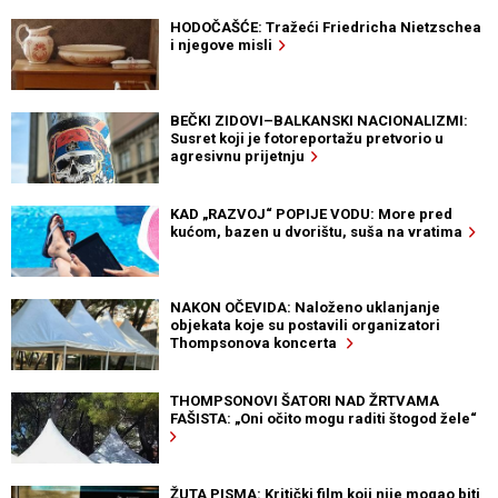
HODOČAŠĆE: Tražeći Friedricha Nietzschea
i njegove misli
BEČKI ZIDOVI–BALKANSKI NACIONALIZMI:
Susret koji je fotoreportažu pretvorio u
agresivnu prijetnju
KAD „RAZVOJ“ POPIJE VODU: More pred
kućom, bazen u dvorištu, suša na vratima
NAKON OČEVIDA: Naloženo uklanjanje
objekata koje su postavili organizatori
Thompsonova koncerta
THOMPSONOVI ŠATORI NAD ŽRTVAMA
FAŠISTA: „Oni očito mogu raditi štogod žele“
ŽUTA PISMA: Kritički film koji nije mogao biti