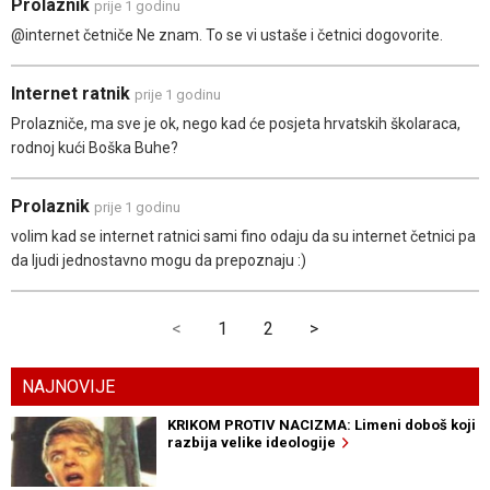
Prolaznik
prije 1 godinu
@internet četniče Ne znam. To se vi ustaše i četnici dogovorite.
Internet ratnik
prije 1 godinu
Prolazniče, ma sve je ok, nego kad će posjeta hrvatskih školaraca,
rodnoj kući Boška Buhe?
Prolaznik
prije 1 godinu
volim kad se internet ratnici sami fino odaju da su internet četnici pa
da ljudi jednostavno mogu da prepoznaju :)
<
1
2
>
NAJNOVIJE
KRIKOM PROTIV NACIZMA: Limeni doboš koji
razbija velike ideologije