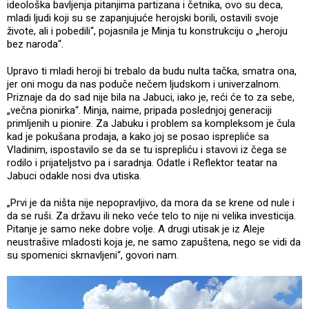
ideološka bavljenja pitanjima partizana i četnika, ovo su deca,
mladi ljudi koji su se zapanjujuće herojski borili, ostavili svoje
živote, ali i pobedili“, pojasnila je Minja tu konstrukciju o „heroju
bez naroda“.
Upravo ti mladi heroji bi trebalo da budu nulta tačka, smatra ona,
jer oni mogu da nas poduče nečem ljudskom i univerzalnom.
Priznaje da do sad nije bila na Jabuci, iako je, reći će to za sebe,
„večna pionirka“. Minja, naime, pripada poslednjoj generaciji
primljenih u pionire. Za Jabuku i problem sa kompleksom je čula
kad je pokušana prodaja, a kako joj se posao isprepliće sa
Vladinim, ispostavilo se da se tu isprepliću i stavovi iz čega se
rodilo i prijateljstvo pa i saradnja. Odatle i Reflektor teatar na
Jabuci odakle nosi dva utiska.
„Prvi je da ništa nije nepopravljivo, da mora da se krene od nule i
da se ruši. Za državu ili neko veće telo to nije ni velika investicija.
Pitanje je samo neke dobre volje. A drugi utisak je iz Aleje
neustrašive mladosti koja je, ne samo zapuštena, nego se vidi da
su spomenici skrnavljeni“, govori nam.