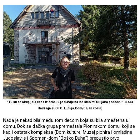
"Tu su se okupljala deca iz cele Jugoslavije na što smo mi bili jako ponosni" - Nađa
Hadžagić (FOTO: Lupiga.Com/Dejan Kožul)
Nađa je nekad bila među tom decom koja su bila smeštena u
domu. Dok se đačka grupa premeštala Pionirskom domu, koji se
kao i ostatak kompleksa (Dom kulture, Muzej pionira i omladine
Jugoslavije i Spomen-dom "Boško Buha") prepustio prvo