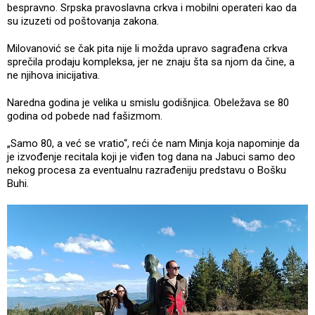
bespravno. Srpska pravoslavna crkva i mobilni operateri kao da
su izuzeti od poštovanja zakona.
Milovanović se čak pita nije li možda upravo sagrađena crkva
sprečila prodaju kompleksa, jer ne znaju šta sa njom da čine, a
ne njihova inicijativa.
Naredna godina je velika u smislu godišnjica. Obeležava se 80
godina od pobede nad fašizmom.
„Samo 80, a već se vratio“, reći će nam Minja koja napominje da
je izvođenje recitala koji je viđen tog dana na Jabuci samo deo
nekog procesa za eventualnu razrađeniju predstavu o Bošku
Buhi.