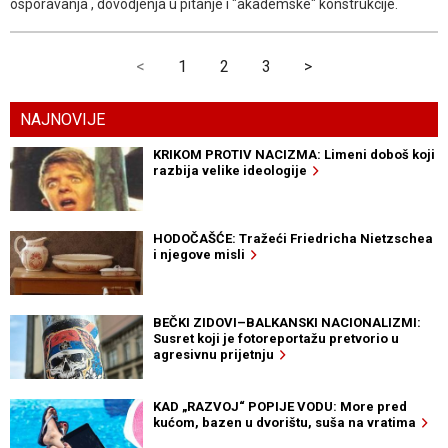
osporavanja , dovodjenja u pitanje i "akademske" konstrukcije.
<
1
2
3
>
NAJNOVIJE
KRIKOM PROTIV NACIZMA: Limeni doboš koji
razbija velike ideologije
HODOČAŠĆE: Tražeći Friedricha Nietzschea
i njegove misli
BEČKI ZIDOVI–BALKANSKI NACIONALIZMI:
Susret koji je fotoreportažu pretvorio u
agresivnu prijetnju
KAD „RAZVOJ“ POPIJE VODU: More pred
kućom, bazen u dvorištu, suša na vratima