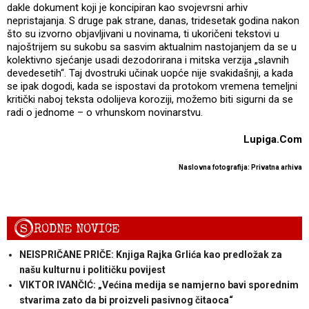
dakle dokument koji je koncipiran kao svojevrsni arhiv
nepristajanja. S druge pak strane, danas, tridesetak godina nakon
što su izvorno objavljivani u novinama, ti ukoričeni tekstovi u
najoštrijem su sukobu sa sasvim aktualnim nastojanjem da se u
kolektivno sjećanje usadi dezodorirana i mitska verzija „slavnih
devedesetih“. Taj dvostruki učinak uopće nije svakidašnji, a kada
se ipak dogodi, kada se ispostavi da protokom vremena temeljni
kritički naboj teksta odolijeva koroziji, možemo biti sigurni da se
radi o jednome – o vrhunskom novinarstvu.
Lupiga.Com
Naslovna fotografija: Privatna arhiva
S
RODNE NOVICE
NEISPRIČANE PRIČE: Knjiga Rajka Grlića kao predložak za
našu kulturnu i političku povijest
VIKTOR IVANČIĆ: „Većina medija se namjerno bavi sporednim
stvarima zato da bi proizveli pasivnog čitaoca“