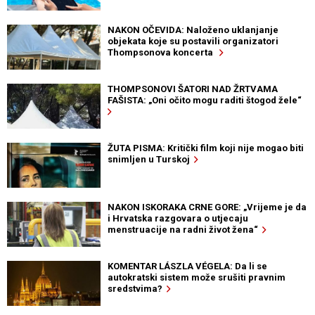
NAKON OČEVIDA: Naloženo uklanjanje
objekata koje su postavili organizatori
Thompsonova koncerta
THOMPSONOVI ŠATORI NAD ŽRTVAMA
FAŠISTA: „Oni očito mogu raditi štogod žele“
ŽUTA PISMA: Kritički film koji nije mogao biti
snimljen u Turskoj
NAKON ISKORAKA CRNE GORE: „Vrijeme je da
i Hrvatska razgovara o utjecaju
menstruacije na radni život žena“
KOMENTAR LÁSZLA VÉGELA: Da li se
autokratski sistem može srušiti pravnim
sredstvima?