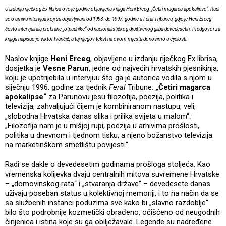
U izdanju riječkog Ex librisa ove je godine objavljena knjiga Heni Erceg, „Četiri magarca apokalipse“. Radi
se o arhivu intervjua koji su objavljivani od 1993. do 1997. godine u Feral Tribuneu, gdje je Heni Erceg
često intervjuirala probrane „otpadnike“ od nacionalističkog društvenog gliba devedesetih. Predgovor za
knjigu napisao je Viktor Ivančić, a taj njegov tekst na ovom mjestu donosimo u cijelosti.
Naslov knjige
Heni Erceg
, objavljene u izdanju riječkog Ex librisa,
dosjetka je
Vesne Parun
, jedne od najvećih hrvatskih pjesnikinja,
koju je upotrijebila u intervjuu što ga je autorica vodila s njom u
siječnju 1996. godine za tjednik
Feral
Tribune.
„Četiri magarca
apokalipse“
za Parunovu jesu filozofija, poezija, politika i
televizija, zahvaljujući čijem je kombiniranom nastupu, veli,
„slobodna Hrvatska danas slika i prilika svijeta u malom“:
„Filozofija nam je u mišjoj rupi, poezija u arhivima prošlosti,
politika u dnevnom i tjednom tisku, a njeno božanstvo televizija
na marketinškom smetlištu povijesti.“
Radi se dakle o devedesetim godinama prošloga stoljeća. Kao
vremenska kolijevka dvaju centralnih mitova suvremene Hrvatske
– „domovinskog rata“ i „stvaranja države“ – devedesete danas
uživaju poseban status u kolektivnoj memoriji, i to na način da se
sa službenih instanci poduzima sve kako bi „slavno razdoblje“
bilo što podrobnije kozmetički obrađeno, očišćeno od neugodnih
činjenica i istina koje su ga obilježavale. Legende su nadređene