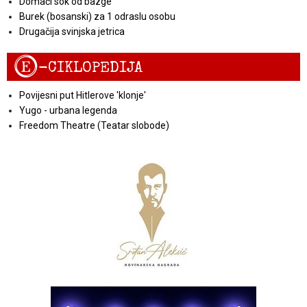
Domaći sok od bazge
Burek (bosanski) za 1 odraslu osobu
Drugačija svinjska jetrica
E
-CIKLOPEDIJA
Povijesni put Hitlerove 'klonje'
Yugo - urbana legenda
Freedom Theatre (Teatar slobode)