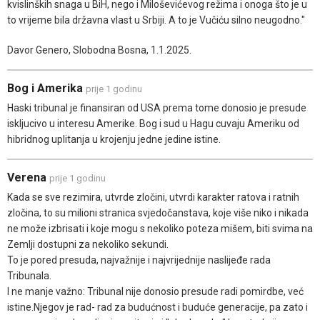
kvislinških snaga u BiH, nego i Miloševićevog režima i onoga što je u
to vrijeme bila državna vlast u Srbiji. A to je Vučiću silno neugodno."
Davor Genero, Slobodna Bosna, 1.1.2025.
Bog i Amerika
prije 1 godinu
Haski tribunal je finansiran od USA prema tome donosio je presude
iskljucivo u interesu Amerike. Bog i sud u Hagu cuvaju Ameriku od
hibridnog uplitanja u krojenju jedne jedine istine.
Verena
prije 1 godinu
Kada se sve rezimira, utvrde zločini, utvrdi karakter ratova i ratnih
zločina, to su milioni stranica svjedočanstava, koje više niko i nikada
ne može izbrisati i koje mogu s nekoliko poteza mišem, biti svima na
Zemlji dostupni za nekoliko sekundi.
To je pored presuda, najvažnije i najvrijednije naslijeđe rada
Tribunala.
I ne manje važno: Tribunal nije donosio presude radi pomirdbe, već
istine.Njegov je rad- rad za budućnost i buduće generacije, pa zato i