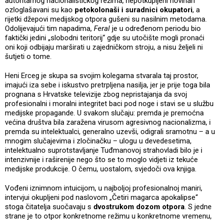
autoritarnog nacionalističkog režima, nepotkupljeni novinari
ozloglašavani su kao
petokolonaši i suradnici okupatori
, a
rijetki džepovi medijskog otpora gušeni su nasilnim metodama.
Odolijevajući tim napadima,
Feral
je u određenom periodu bio
faktički jedini „slobodni teritorij“ gdje su utočište mogli pronaći
oni koji odbijaju marširati u zajedničkom stroju, a nisu željeli ni
šutjeti o tome.
Heni Erceg je skupa sa svojim kolegama stvarala taj prostor,
imajući iza sebe i iskustvo pretrpljena nasilja, jer je prije toga bila
prognana s Hrvatske televizije zbog nepristajanja da svoj
profesionalni i moralni integritet baci pod noge i stavi se u službu
medijske propagande. U svakom slučaju: premda je premoćna
većina društva bila zaražena virusom agresivnog nacionalizma, i
premda su intelektualci, generalno uzevši, odigrali sramotnu – a u
mnogim slučajevima i zločinačku – ulogu u devedesetima,
intelektualno suprotstavljanje Tuđmanovoj strahovladi bilo je i
intenzivnije i raširenije nego što se to moglo vidjeti iz tekuće
medijske produkcije. O čemu, uostalom, svjedoči ova knjiga.
Vođeni iznimnom intuicijom, u najboljoj profesionalnoj maniri,
intervjui okupljeni pod naslovom „Četiri magarca apokalipse“
stoga čitatelja suočavaju s
dvostrukom dozom otpora
. S jedne
strane je to otpor konkretnome režimu u konkretnome vremenu,