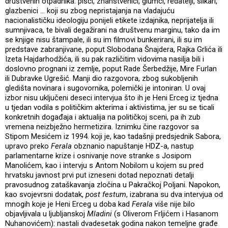
društvenih otpadnika: pisci, znanstvenici, glumci, redatelji, slikari,
glazbenici … koji su zbog nepristajanja na vladajuću
nacionalističku ideologiju ponijeli etikete izdajnika, neprijatelja ili
sumnjivaca, te bivali degažirani na društvenu marginu, tako da im
se knjige nisu štampale, ili su im filmovi bunkerirani, ili su im
predstave zabranjivane, poput Slobodana Šnajdera, Rajka Grlića ili
Izeta Hajdarhodžića, ili su pak različitim vidovima nasilja bili i
doslovno prognani iz zemlje, poput Rade Šerbedžije, Mire Furlan
ili Dubravke Ugrešić. Manji dio razgovora, zbog sukobljenih
gledišta novinara i sugovornika, polemički je intoniran. U ovaj
izbor nisu uključeni deseci intervjua što ih je Heni Erceg iz tjedna
u tjedan vodila s političkim akterima i aktivistima, jer su se ticali
konkretnih događaja i aktualija na političkoj sceni, pa ih zub
vremena neizbježno hermetizira. Iznimku čine razgovor sa
Stipom Mesićem iz 1994. koji je, kao tadašnji predsjednik Sabora,
upravo preko
Ferala
obznanio napuštanje HDZ-a, nastup
parlamentarne krize i osnivanje nove stranke s Josipom
Manolićem, kao i intervju s Antom Nobilom u kojem su pred
hrvatsku javnost prvi put izneseni dotad nepoznati detalji
pravosudnog zataškavanja zločina u Pakračkoj Poljani. Napokon,
kao svojevrsni dodatak,
post festum
, izabrana su dva intervjua od
mnogih koje je Heni Erceg u doba kad
Ferala
više nije bilo
objavljivala u ljubljanskoj
Mladini
(s Oliverom Frljićem i Hasanom
Nuhanovićem): nastali dvadesetak godina nakon temeljne građe