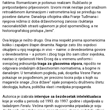
faktima. Romantizam je potisnuo realizam. Ružičasto je
pretpostavljeno prljavosivom. Izvorni mrak nestaje pod snažnom
retroaktivnom iluminacijom i vatrometima koji se priređuju na
posebne datume. Današnja oficijelna slika Franje Tuđmana i
njegova režima iz doba državotvornog zanosa i buktanja
nacionalističkih strasti uglavnom je plod spomeničkog, a ne
historiografskog pristupa „temi“.
Ova knjiga je nešto drugo. Ona ima respekt prema spomenicima
koliko i zapaljeni štapin dinamita. Najprije zato što svjedoci
okupljeni u njoj reagiraju
in vivo
– naime:
o
devedesetima govore
u
devedesetima – a potom i zbog toga što sam izbor svjedoka,
nastao iz riješenosti Heni Erceg da u vremenu uniformi i
sveopćeg jednoumlja
traga za glasovima otpora
, nipošto ne
odgovara ondašnjim državotvornim normativima, a bogme ni
današnjim. U tematskom pogledu, pak, dosjetka Vesne Parun
pokazuje se pogođenom, jer precizno locira polja s kojih su
magareće snage „Oca države“ sijale ponajveću društvenu štetu:
ideologija, kultura, politička vlast i medijska propaganda.
Autorica je izabrala
intervjue sa šezdesetak intelektualaca
koje je vodila u periodu od 1993. do 1997. godine i objavljivala u
tadašnjem
Feralu
. Većina njenih sugovornika pripadala je soju