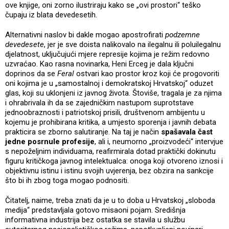
ove knjige, oni zorno ilustriraju kako se „ovi prostori“ teško
čupaju iz blata devedesetih.
Alternativni naslov bi dakle mogao apostrofirati
podzemne
devedesete
, jer je sve doista nalikovalo na ilegalnu ili poluilegalnu
djelatnost, uključujući mjere represije kojima je režim redovno
uzvraćao. Kao rasna novinarka, Heni Erceg je dala ključni
doprinos da se
Feral
ostvari kao prostor kroz koji će progovoriti
oni kojima je u „samostalnoj i demokratskoj Hrvatskoj“ oduzet
glas, koji su uklonjeni iz javnog života. Štoviše, tragala je za njima
i ohrabrivala ih da se zajedničkim nastupom suprotstave
jednoobraznosti i patriotskoj prisili, društvenom ambijentu u
kojemu je prohibirana kritika, a umjesto sporenja i javnih debata
prakticira se zborno salutiranje. Na taj je način
spašavala čast
jedne posrnule profesije
, ali i, neumorno „proizvodeći“ intervjue
s nepoželjnim individuama, reafirmirala dotad praktički dokinutu
figuru kritičkoga javnog intelektualca: onoga koji otvoreno iznosi i
objektivnu istinu i istinu svojih uvjerenja, bez obzira na sankcije
što bi ih zbog toga mogao podnositi.
Čitatelj, naime, treba znati da je u to doba u Hrvatskoj „sloboda
medija“ predstavljala gotovo misaoni pojam. Središnja
informativna industrija bez ostatka se stavila u službu