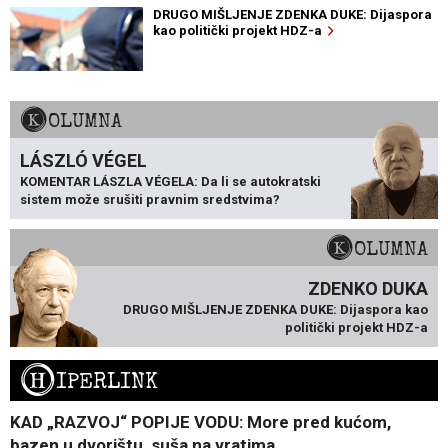
DRUGO MIŠLJENJE ZDENKA DUKE: Dijaspora
kao politički projekt HDZ-a
KOLUMNA
LÁSZLÓ VÉGEL
KOMENTAR LÁSZLA VÉGELA: Da li se autokratski
sistem može srušiti pravnim sredstvima?
KOLUMNA
ZDENKO DUKA
DRUGO MIŠLJENJE ZDENKA DUKE: Dijaspora kao
politički projekt HDZ-a
H
IPERLINK
KAD „RAZVOJ“ POPIJE VODU: More pred kućom,
bazen u dvorištu, suša na vratima