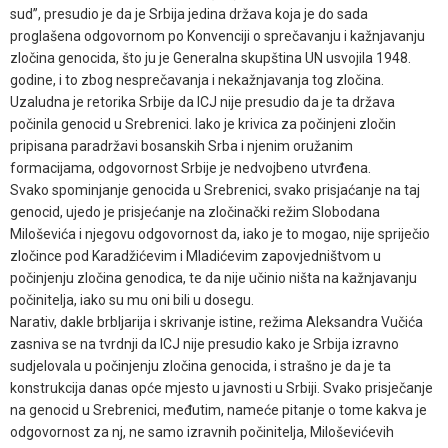
sud”, presudio je da je Srbija jedina država koja je do sada
proglašena odgovornom po Konvenciji o sprečavanju i kažnjavanju
zločina genocida, što ju je Generalna skupština UN usvojila 1948.
godine, i to zbog nesprečavanja i nekažnjavanja tog zločina.
Uzaludna je retorika Srbije da ICJ nije presudio da je ta država
počinila genocid u Srebrenici. Iako je krivica za počinjeni zločin
pripisana paradržavi bosanskih Srba i njenim oružanim
formacijama, odgovornost Srbije je nedvojbeno utvrđena.
Svako spominjanje genocida u Srebrenici, svako prisjaćanje na taj
genocid, ujedo je prisjećanje na zločinački režim Slobodana
Miloševića i njegovu odgovornost da, iako je to mogao, nije spriječio
zločince pod Karadžićevim i Mladićevim zapovjedništvom u
počinjenju zločina genodica, te da nije učinio ništa na kažnjavanju
počinitelja, iako su mu oni bili u dosegu.
Narativ, dakle brbljarija i skrivanje istine, režima Aleksandra Vučića
zasniva se na tvrdnji da ICJ nije presudio kako je Srbija izravno
sudjelovala u počinjenju zločina genocida, i strašno je da je ta
konstrukcija danas opće mjesto u javnosti u Srbiji. Svako prisječanje
na genocid u Srebrenici, međutim, nameće pitanje o tome kakva je
odgovornost za nj, ne samo izravnih počinitelja, Miloševićevih