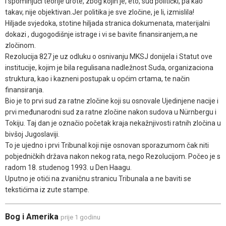
i spominjući teorije urote, zbog kojih je, eto, sud politički, pa kao
takav, nije objektivan.Jer politika je sve zločine, je li, izmislila!
Hiljade svjedoka, stotine hiljada stranica dokumenata, materijalni
dokazi , dugogodišnje istrage i vi se bavite finansiranjem,a ne
zločinom.
Rezolucija 827 je uz odluku o osnivanju MKSJ donijela i Statut ove
institucije, kojim je bila regulisana nadležnost Suda, organizaciona
struktura, kao i kazneni postupak u općim crtama, te način
finansiranja.
Bio je to prvi sud za ratne zločine koji su osnovale Ujedinjene nacije i
prvi međunarodni sud za ratne zločine nakon sudova u Nürnbergu i
Tokiju. Taj dan je označio početak kraja nekažnjivosti ratnih zločina u
bivšoj Jugoslaviji.
To je ujedno i prvi Tribunal koji nije osnovan sporazumom čak niti
pobjedničkih država nakon nekog rata, nego Rezolucijom. Počeo je s
radom 18. studenog 1993. u Den Haagu.
Uputno je otići na zvaničnu stranicu Tribunala a ne baviti se
tekstićima iz zute stampe.
Bog i Amerika
prije 1 godinu