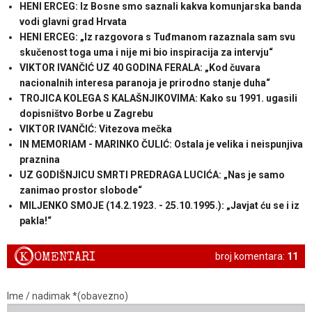
HENI ERCEG: Iz Bosne smo saznali kakva komunjarska banda
vodi glavni grad Hrvata
HENI ERCEG: „Iz razgovora s Tuđmanom razaznala sam svu
skučenost toga uma i nije mi bio inspiracija za intervju“
VIKTOR IVANČIĆ UZ 40 GODINA FERALA: „Kod čuvara
nacionalnih interesa paranoja je prirodno stanje duha“
TROJICA KOLEGA S KALAŠNJIKOVIMA: Kako su 1991. ugasili
dopisništvo Borbe u Zagrebu
VIKTOR IVANČIĆ: Vitezova mečka
IN MEMORIAM - MARINKO ČULIĆ: Ostala je velika i neispunjiva
praznina
UZ GODIŠNJICU SMRTI PREDRAGA LUCIĆA: „Nas je samo
zanimao prostor slobode“
MILJENKO SMOJE (14.2.1923. - 25.10.1995.): „Javjat ću se i iz
pakla!“
K
OMENTARI
broj komentara:
11
Ime / nadimak *(obavezno)