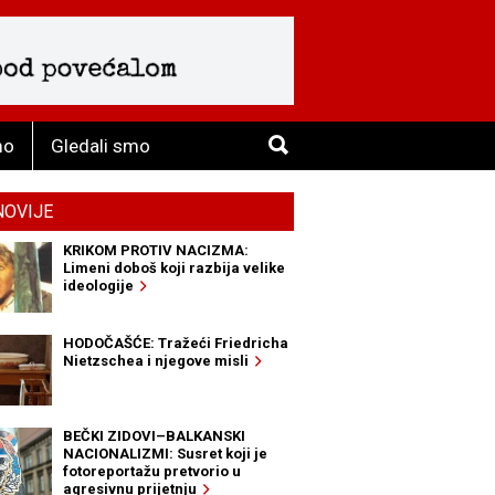
mo
Gledali smo
NOVIJE
KRIKOM PROTIV NACIZMA:
Limeni doboš koji razbija velike
ideologije
HODOČAŠĆE: Tražeći Friedricha
Nietzschea i njegove misli
BEČKI ZIDOVI–BALKANSKI
NACIONALIZMI: Susret koji je
fotoreportažu pretvorio u
agresivnu prijetnju