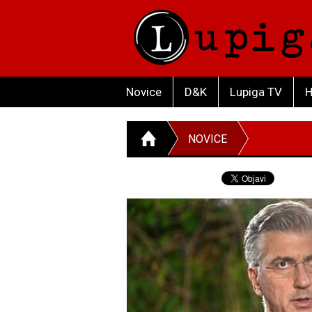
Novice
D&K
Lupiga TV
H
NOVICE