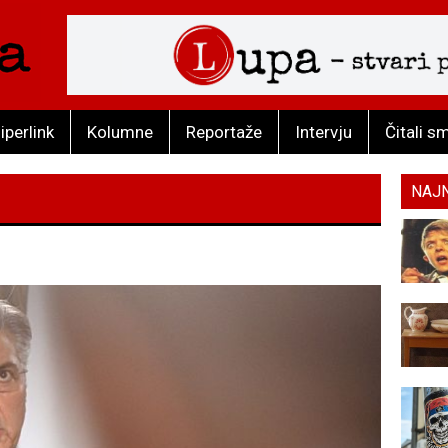
iperlink
Kolumne
Reportaže
Intervju
Čitali s
NAJ