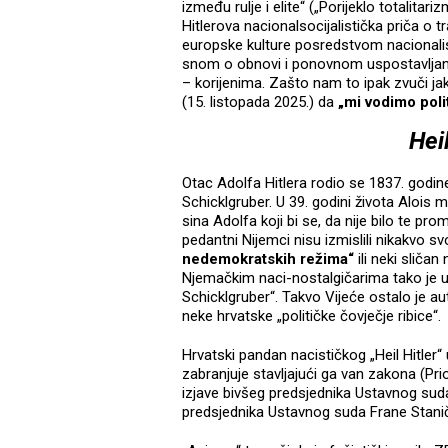
između rulje i elite“ („Porijeklo totalitari
Hitlerova nacionalsocijalistička priča o 
europske kulture posredstvom nacionalisti
snom o obnovi i ponovnom uspostavljanju
– korijenima. Zašto nam to ipak zvuči ja
(15. listopada 2025.) da
„mi vodimo pol
Hei
Otac Adolfa Hitlera rodio se 1837. godine
Schicklgruber. U 39. godini života Alois m
sina Adolfa koji bi se, da nije bilo te pr
pedantni Nijemci nisu izmislili nikakvo s
nedemokratskih režima“
ili neki sliča
Njemačkim naci-nostalgičarima tako je u
Schicklgruber“. Takvo Vijeće ostalo je au
neke hrvatske „političke čovječje ribice“.
Hrvatski pandan nacističkog „Heil Hitler“
zabranjuje stavljajući ga van zakona (Pr
izjave bivšeg predsjednika Ustavnog sud
predsjednika Ustavnog suda Frane Staničić