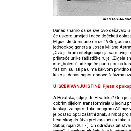
Weber neće dočekat
Danas znamo da se sve ovo dešavalo u p
će uskoro umrijeti i neće dočekati dola
Miguel de Unamuno će se 1936. godine 
jednookog generala Joséa Millána Astraya
„Ovo je hram inteligencije i ja sam ovdje v
prijeteće urlike fašističke rulje: „Živjela 
iste „bolesti“ od koje će puno godina kasn
fašizmi su isti pa u ma kakvom prividno ra
kako je danas napor obnove fašizma uzal
U IŠČEKIVANJU ISTINE: Pjesnik pokopa
A Hrvatska, gdje je tu Hrvatska? Ona je 
dobrim dijelom transformirala u jedinu 
kaskaju za njom. Tako anagram AP nije v
je postao opći zaštitni znak, simbol proi
hrvatskog društva pretvarajući ga tako 
Sabor, rujan 2017.). On odražava bit stv