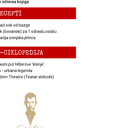
 intimna knjiga
ECEPTI
ći sok od bazge
k (bosanski) za 1 odraslu osobu
čija svinjska jetrica
-CIKLOPEDIJA
esni put Hitlerove 'klonje'
 - urbana legenda
dom Theatre (Teatar slobode)