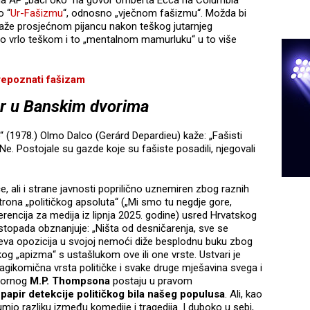
 da AP „baci oko“ na govor Umberta Ecca na Columbia
o “
Ur-Fašizmu
“, odnosno „vječnom fašizmu“. Možda bi
že prosjećnom pijancu nakon teškog jutarnjeg
 o vrlo teškom i to „mentalnom mamurluku“ u to više
poznati fašizam
r u Banskim dvorima
 (1978.) Olmo Dalco (Gerárd Depardieu) kaže: „Fašisti
 Ne. Postojale su gazde koje su fašiste posadili, njegovali
, ali i strane javnosti poprilično uznemiren zbog raznih
 trona „političkog apsoluta“ („Mi smo tu negdje gore,
ferencija za medija iz lipnja 2025. godine) usred Hrvatskog
stopada obznanjuje: „Ništa od desničarenja, sve se
jeva opozicija u svojoj nemoći diže besplodnu buku zbog
kog „apizma“ s ustašlukom ove ili one vrste. Ustvari je
ragikomična vrsta političke i svake druge mješavina svega i
otornog
M.P. Thompsona
postaju u pravom
papir detekcije političkog bila našeg populusa
. Ali, kao
mio razliku između komedije i tragedija. I duboko u sebi,