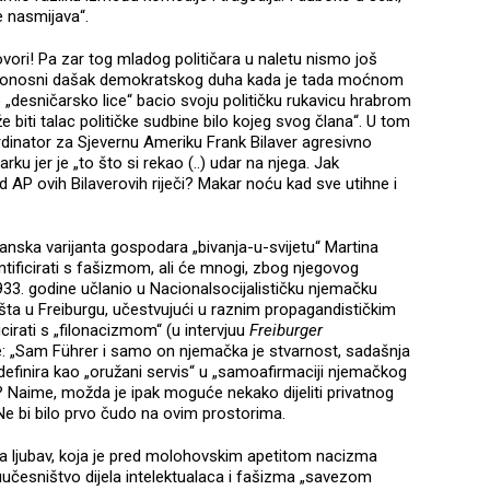
ne nasmijava“.
vori! Pa zar tog mladog političara u naletu nismo još
sonosni dašak demokratskog duha kada je tada moćnom
„desničarsko lice“ bacio svoju političku rukavicu hrabrom
biti talac političke sudbine bilo kojeg svog člana“. U tom
rdinator za Sjevernu Ameriku Frank Bilaver agresivno
ku jer je „to što si rekao (..) udar na njega. Jak
kad AP ovih Bilaverovih riječi? Makar noću kad sve utihne i
ska varijanta gospodara „bivanja-u-svijetu“ Martina
ntificirati s fašizmom, ali će mnogi, zbog njegovog
933. godine učlanio u Nacionalsocijalističku njemačku
išta u Freiburgu, učestvujući u raznim propagandističkim
irati s „filonacizmom“ (u intervjuu
Freiburger
: „Sam Führer i samo on njemačka je stvarnost, sadašnja
 definira kao „oružani servis“ u „samoafirmaciji njemačkog
a“? Naime, možda je ipak moguće nekako dijeliti privatnog
e bi bilo prvo čudo na ovim prostorima.
 ljubav, koja je pred molohovskim apetitom nacizma
uučesništvo dijela intelektualaca i fašizma „savezom