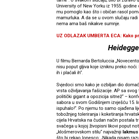
tame“. U svakom slučaju, bilo bi zdravo
University of New Yorku iz 1955. godine 
mu pomoglo kao što i običan rasol poma
mamurluka. A da se u ovom slučaju radi
nema ama baš nikakve sumnje.
UZ ODLAZAK UMBERTA ECA: Kako pre
Heidegge
U filmu Bernarda Bertoluccia „Novecento“
nisu poput gljiva koje izniknu preko noći.
ih i plaćali ih“.
Svjedoci smo kako je ozbiljan dio domaće
vrsta oživljavanja fašizacije. AP sa svog
politički gigant a opozicija sitnež“ – kon
sabora u svom Godišnjem izvješću 15. li
ispuhalo!“. Po njemu to samo ojađena li
tobožnjeg toleriranja i koketiranja hrvats
cijela Hrvatska na čudan način postala t
svačega u kojoj živopisni likovi poput n
„klošmerovskom stilu“ najvažniji
lakmus 
što bi rekao Ionesco: „Nikada nisam razu