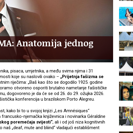
ZMA: Anatomija jednog
nika, pisaca, umjetnika, a među svima njima i 31
nosti koje su naslovili ovako –
„Prijetnja fašizma se
tnim riječima: „Baš kao što se dogodilo 1925. godine
 moramo otvoreno osporiti brutalno nametanje fašističke
rujnu, dogovoreno je da će se od 26. do 29. ožujka 2026.
istička konferencija u brazilskom Porto Alegreu.
ast, kako bi to u svojoj knjizi „Les Amnésiques“
kla francusko-njemačka književnica i novinarka Géraldine
skog poremećaja svijesti“
, ali i od još niza kognitivnih
o naš „deaf, mute and bliind“ vladajući establišment