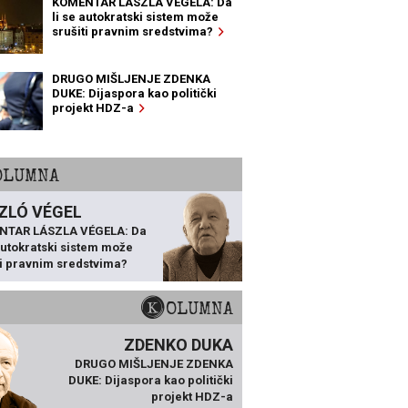
KOMENTAR LÁSZLA VÉGELA: Da
li se autokratski sistem može
srušiti pravnim sredstvima?
DRUGO MIŠLJENJE ZDENKA
DUKE: Dijaspora kao politički
projekt HDZ-a
KOLUMNA
ZLÓ VÉGEL
NTAR LÁSZLA VÉGELA: Da
 autokratski sistem može
ti pravnim sredstvima?
KOLUMNA
ZDENKO DUKA
DRUGO MIŠLJENJE ZDENKA
DUKE: Dijaspora kao politički
projekt HDZ-a