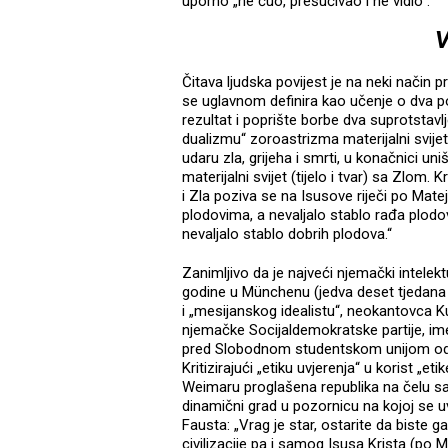
uporno „ne čuo, prešućivao i ne vidio“.
V
Čitava ljudska povijest je na neki način p
se uglavnom definira kao učenje o dva po
rezultat i poprište borbe dva suprotstavl
dualizmu“ zoroastrizma materijalni svijet
udaru zla, grijeha i smrti, u konačnici un
materijalni svijet (tijelo i tvar) sa Zlom
i Zla poziva se na Isusove riječi po Mat
plodovima, a nevaljalo stablo rađa plodo
nevaljalo stablo dobrih plodova.“
Zanimljivo da je najveći njemački intele
godine u Münchenu (jedva deset tjedana 
i „mesijanskog idealistu“, neokantovca K
njemačke Socijaldemokratske partije, i
pred Slobodnom studentskom unijom održ
Kritizirajući „etiku uvjerenja“ u korist 
Weimaru proglašena republika na čelu sa S
dinamični grad u pozornicu na kojoj se uv
Fausta: „Vrag je star, ostarite da biste g
civilizacije pa i samog Isusa Krista (po 