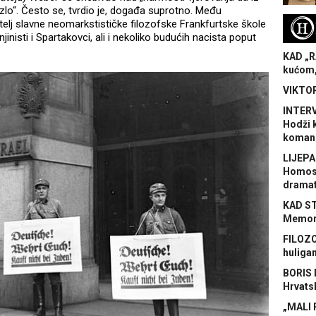
zlo“. Često se, tvrdio je, događa suprotno. Među
H
jitelj slavne neomarkstističke filozofske Frankfurtske škole
njinisti i Spartakovci, ali i nekoliko budućih nacista poput
KAD „R
kućom,
VIKTOR
INTERV
Hodži 
koman
LIJEPA
Homose
dramat
KAD S
Memora
FILOZO
huliga
BORIS 
Hrvats
„MALI 