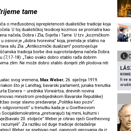
rijeme tame
riča o međusobnoj isprepletenosti dualističke tradicije koja
čela. U toj dualističkoj teodiceji kozmos se promatra kao
jena načela, Dobra i Zla, Svjetla i Tame. U tzv. „kozmičkom
 u osnovi je „dobra tvorevina“ koja, premda je stalno na
ištava silu Zla. „Antikozmički dualizam“ poistovjećuje
. Kršćanska tradicija borbe dva suprotstavljena načela Dobra
eju (7,17-18): „Tako svako dobro stablo rađa dobrim
vima zlim. Ne može dobro stablo donijeti zlih plodova niti
LÁS
KOME
li se
ktualac svog vremena,
Max Weber
, 26. siječnja 1919.
sruši
nakon što je Landtag, bavarski parlament, junaka trenutka
urta Eisnera – urednika
Vorwärtsa
, dnevnih novina
menovao ministrom predsjednikom Bavarske Republike)
ao svoje slavno predavanje „Politika kao poziv“.
„etike odgovornosti“ u trenutku kada je u Goetheovom
ocijaldemokratima „pretvarajući taj mirni, kulturni i
ježbavalo 20. stoljeće“ Weber je citirao riječi Goetheovog
a razumjeli“. Za razliku od duge tradicije dotadašnje
Mateju) Weber se snebivao nad „naivnosti vjerovanja da iz