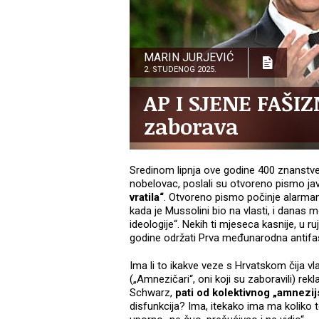
MARIN JURJEVIĆ
2. STUDENOG 2025.
AP I SJENE FAŠI
zaborava
Sredinom lipnja ove godine 400 znanstve
nobelovac, poslali su otvoreno pismo jav
vratila“
. Otvoreno pismo počinje alarman
kada je Mussolini bio na vlasti, i danas
ideologije“. Nekih ti mjeseca kasnije, u 
godine održati Prva međunarodna antifaš
Ima li to ikakve veze s Hrvatskom čija vl
(„Amnezičari“, oni koji su zaboravili) re
Schwarz,
pati od kolektivnog „amnezij
disfunkcija? Ima, itekako ima ma koliko t