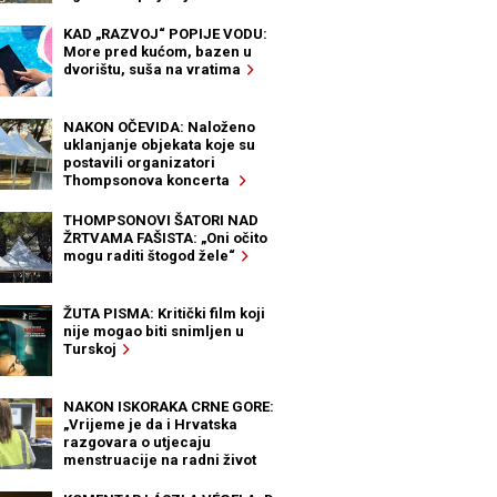
KAD „RAZVOJ“ POPIJE VODU:
More pred kućom, bazen u
dvorištu, suša na vratima
NAKON OČEVIDA: Naloženo
uklanjanje objekata koje su
postavili organizatori
Thompsonova koncerta
THOMPSONOVI ŠATORI NAD
ŽRTVAMA FAŠISTA: „Oni očito
mogu raditi štogod žele“
ŽUTA PISMA: Kritički film koji
nije mogao biti snimljen u
Turskoj
NAKON ISKORAKA CRNE GORE:
„Vrijeme je da i Hrvatska
razgovara o utjecaju
menstruacije na radni život
žena“