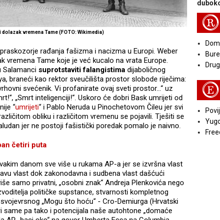
duboko
R
i dolazak vremena Tame (FOTO: Wikimedia)
Doma
raskozorje rađanja fašizma i nacizma u Europi. Weber
Bure
zak vremena Tame koje je već kucalo na vrata Europe.
Druga
u Salamanci
suprotstaviti falangistima
dijaboličnog
, braneći kao rektor sveučilišta prostor slobode riječima:
E
rhovni svećenik. Vi profanirate ovaj sveti prostor...“ uz
smrt!“, „Smrt inteligenciji!“. Uskoro će dobri Bask umrijeti od
ije “
umrijeti
“ i Pablo Neruda u Pinochetovom Čileu jer svi
Povij
zličitom obliku i različitom vremenu se pojavili. Tješiti se
Yugo
udan jer ne postoji fašistički poredak pomalo je naivno.
Free
n četiri puta
svakim danom sve više u rukama AP-a jer se izvršna vlast
pravu vlast dok zakonodavna i sudbena vlast dašćući
iše samo privatni, „osobni znak“ Andreja Plenkovića nego
zvoditelja političke supstance, stvarnosti kompletnog
u svojevrsnog „Mogu što hoću“ - Cro-Demiurga (Hrvatski
ari same pa tako i potencijala naše autohtone „domaće