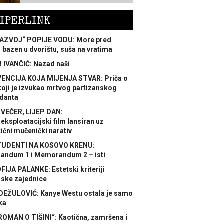
IPERLINK
AZVOJ“ POPIJE VODU: More pred
 bazen u dvorištu, suša na vratima
 IVANČIĆ: Nazad naši
ENCIJA KOJA MIJENJA STVAR: Priča o
koji je izvukao mrtvog partizanskog
danta
 VEČER, LIJEP DAN:
ksploatacijski film lansiran uz
ični mučenički narativ
TUDENTI NA KOSOVO KRENU:
ndum 1 i Memorandum 2 – isti
FIJA PALANKE: Estetski kriteriji
nske zajednice
DEŽULOVIĆ: Kanye Westu ostala je samo
ka
ROMAN O TIŠINI“: Kaotična, zamršena i