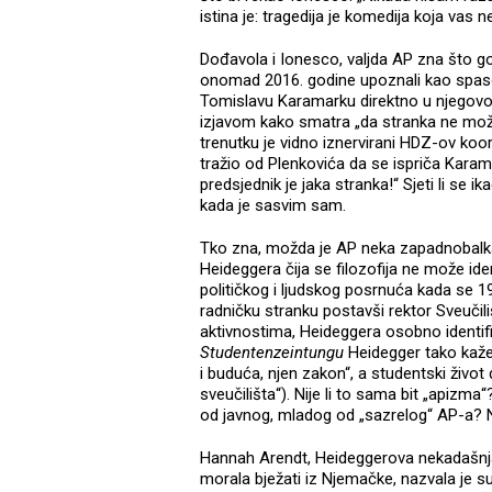
istina je: tragedija je komedija koja vas 
Dođavola i Ionesco, valjda AP zna što go
onomad 2016. godine upoznali kao spa
Tomislavu Karamarku direktno u njegovo 
izjavom kako smatra „da stranka ne može 
trenutku je vidno iznervirani HDZ-ov koo
tražio od Plenkovića da se ispriča Karamar
predsjednik je jaka stranka!“ Sjeti li se i
kada je sasvim sam.
Tko zna, možda je AP neka zapadnobalkan
Heideggera čija se filozofija ne može ide
političkog i ljudskog posrnuća kada se 1
radničku stranku postavši rektor Sveučil
aktivnostima, Heideggera osobno identific
Studentenzeintungu
Heidegger tako kaže
i buduća, njen zakon“, a studentski život
sveučilišta“). Nije li to sama bit „apizm
od javnog, mladog od „sazrelog“ AP-a? N
Hannah Arendt, Heideggerova nekadašnja
morala bježati iz Njemačke, nazvala je s