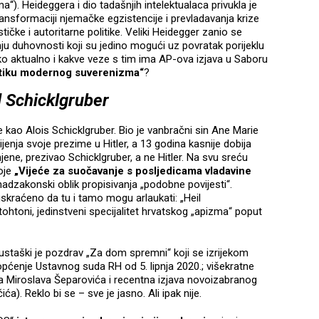
zma“). Heideggera i dio tadašnjih intelektualaca privukla je
transformaciji njemačke egzistencije i prevladavanja krize
čke i autoritarne politike. Veliki Heidegger zanio se
 duhovnosti koji su jedino mogući uz povratak porijeklu
ko aktualno i kakve veze s tim ima AP-ova izjava u Saboru
itiku modernog suverenizma“
?
l Schicklgruber
 kao Alois Schicklgruber. Bio je vanbračni sin Ane Marie
ijenja svoje prezime u Hitler, a 13 godina kasnije dobija
omjene, prezivao Schicklgruber, a ne Hitler. Na svu sreću
voje
„Vijeće za suočavanje s posljedicama vladavine
n nadzakonski oblik propisivanja „podobne povijesti“.
skraćeno da tu i tamo mogu arlaukati: „Heil
tohtoni, jedinstveni specijalitet hrvatskog „apizma“ poput
 ustaški je pozdrav „Za dom spremni“ koji se izrijekom
iopćenje Ustavnog suda RH od 5. lipnja 2020.; višekratne
a Miroslava Šeparovića i recentna izjava novoizabranog
a). Reklo bi se – sve je jasno. Ali ipak nije.