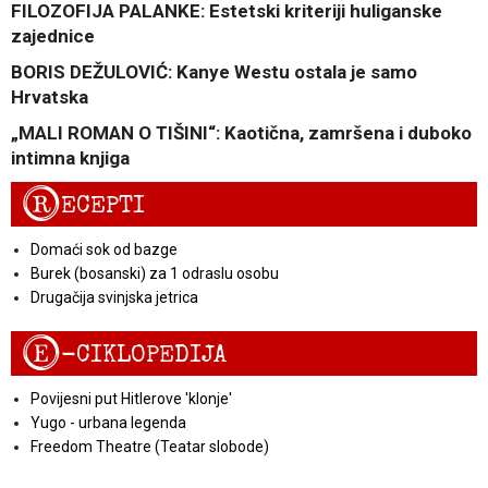
FILOZOFIJA PALANKE: Estetski kriteriji huliganske
zajednice
BORIS DEŽULOVIĆ: Kanye Westu ostala je samo
Hrvatska
„MALI ROMAN O TIŠINI“: Kaotična, zamršena i duboko
intimna knjiga
R
ECEPTI
Domaći sok od bazge
Burek (bosanski) za 1 odraslu osobu
Drugačija svinjska jetrica
E
-CIKLOPEDIJA
Povijesni put Hitlerove 'klonje'
Yugo - urbana legenda
Freedom Theatre (Teatar slobode)