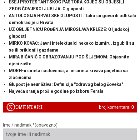
ESEJ PROTESTANTSKOG PASTORA KOJEG SU OBJESILI
ZBOG ČOVJEKOLJUBLJA: O gluposti
ANTOLOGIJA HRVATSKE GLUPOSTI: Tako su govorili odlikaši
demokracije u Hrvata
UZ OBLJETNICU ROĐENJA MIROSLAVA KRLEŽE: O ljudskoj
gluposti
MIRKO KOVAČ: Javni intelektualci nekako izumiru, izgubili su
se ili priklonili gazdama
MIRA BIĆANIĆ O OBRAZOVANJU POD ŠLJEMOM: Objasnite
djeci zašto
MORH-u smeta naslovnica, a ne smeta krvava janjetina sa
zločincima
Glupost je neuništiva: Definicija "zdravog belog čoveka"
Najveća sranja prošle godine po izboru Ferala
K
OMENTARI
broj komentara:
0
Ime / nadimak *(obavezno)