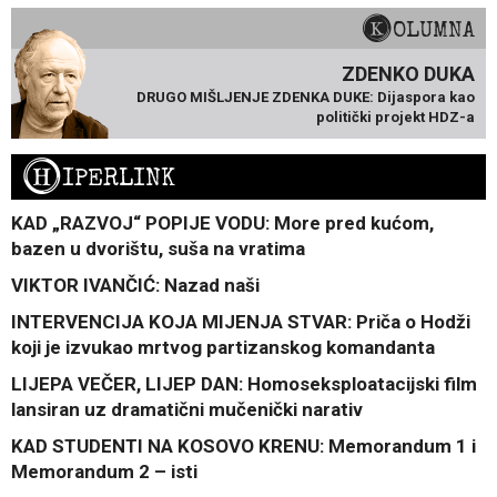
KOLUMNA
ZDENKO DUKA
DRUGO MIŠLJENJE ZDENKA DUKE: Dijaspora kao
politički projekt HDZ-a
H
IPERLINK
KAD „RAZVOJ“ POPIJE VODU: More pred kućom,
bazen u dvorištu, suša na vratima
VIKTOR IVANČIĆ: Nazad naši
INTERVENCIJA KOJA MIJENJA STVAR: Priča o Hodži
koji je izvukao mrtvog partizanskog komandanta
LIJEPA VEČER, LIJEP DAN: Homoseksploatacijski film
lansiran uz dramatični mučenički narativ
KAD STUDENTI NA KOSOVO KRENU: Memorandum 1 i
Memorandum 2 – isti