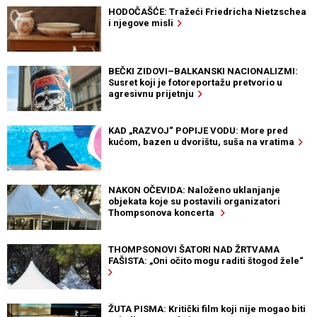
HODOČAŠĆE: Tražeći Friedricha Nietzschea
i njegove misli
BEČKI ZIDOVI–BALKANSKI NACIONALIZMI:
Susret koji je fotoreportažu pretvorio u
agresivnu prijetnju
KAD „RAZVOJ“ POPIJE VODU: More pred
kućom, bazen u dvorištu, suša na vratima
NAKON OČEVIDA: Naloženo uklanjanje
objekata koje su postavili organizatori
Thompsonova koncerta
THOMPSONOVI ŠATORI NAD ŽRTVAMA
FAŠISTA: „Oni očito mogu raditi štogod žele“
ŽUTA PISMA: Kritički film koji nije mogao biti