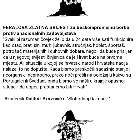
FERALOVA ZLATNA SVIJEST za beskompromisnu borbu
protiv anacionalnih zadovoljstava
"Svaki bi razuman čovjek želio da u 24 sata više sati funkcionira
kao otac, brat, sin, muž, ljubavnik, stručnjak, hobist, športaš,
potrošač materijalnih i duhovnih dobara, negoli da bude prisiljen
da u njegovoj svijesti činjenica da je Hrvat bude na prvome
mjestu. Ali situacija u kojoj se hrvatski narod i hrvatska nacija
nalaze, to ne dopušta. Kada bismo preskočili sadašnje stanje i
neorganski, neprirodno, preko noći prešli na položaj u kakvu su
Portugalci ili Šveđani, onda bismo se našli u krajnje opasnoj
situaciji da uopće prestanemo biti Hrvati."
Akademik
Dalibor Brozović
u "Slobodnoj Dalmaciji"