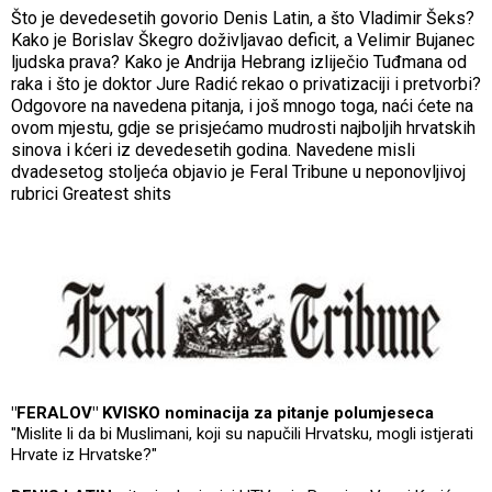
Što je devedesetih govorio Denis Latin, a što Vladimir Šeks?
Kako je Borislav Škegro doživljavao deficit, a Velimir Bujanec
ljudska prava? Kako je Andrija Hebrang izliječio Tuđmana od
raka i što je doktor Jure Radić rekao o privatizaciji i pretvorbi?
Odgovore na navedena pitanja, i još mnogo toga, naći ćete na
ovom mjestu, gdje se prisjećamo mudrosti najboljih hrvatskih
sinova i kćeri iz devedesetih godina. Navedene misli
dvadesetog stoljeća objavio je Feral Tribune u neponovljivoj
rubrici Greatest shits
"FERALOV" KVISKO nominacija za pitanje polumjeseca
"Mislite li da bi Muslimani, koji su napučili Hrvatsku, mogli istjerati
Hrvate iz Hrvatske?"