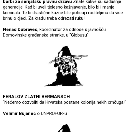
borbi za šerijatsku pravnu državu
Znate kakve su sadašnje
generacije. Kad bi uveli tjelesno kažnjavanje, bilo bi i manje
kriminala. Te bi drastične kazne bile poticaj i roditeljima da vise
brinu o djeci. Za krađu treba odrezati ruku!
Nenad Dubravec
, koordinator za odnose s javnošću
Domovinske građanske stranke, u "Globusu"
FERALOV ZLATNI BERMANSCH
"Nećemo dozvoliti da Hrvatska postane kolonija nekih crnčuga!"
Velimir Bujanec
o UNPROFOR-u