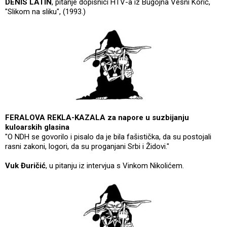
DENIS LATIN
, pitanje dopisnici HTV-a iz Bugojna Vesni Korić,
"Slikom na sliku", (1993.)
FERALOVA REKLA-KAZALA za napore u suzbijanju
kuloarskih glasina
"O NDH se govorilo i pisalo da je bila fašistička, da su postojali
rasni zakoni, logori, da su proganjani Srbi i Židovi."
Vuk Đuričić
, u pitanju iz intervjua s Vinkom Nikolićem.