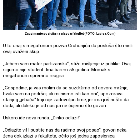
Zauzimanje pozicija na ulazu u fakultet (FOTO: Lupiga.Com)
U to onaj s megafonom poziva Gruhonjića da posluša što misli
ovaj uvaženi skup.
„Jebem vam mater partizansku“, stiže mišljenje iz publike. Ovaj
sigurno nije student. Ima barem 55 godina. Momak s
megafonom spremno reagira.
„Gospodine, ja vas molim da se suzdržimo od govora mržnje,
hvala vam na podršci, ali mi nismo isti kao oni“, upozorava
starijeg „jebača“ koji nije zadovoljan time, jer ima još nešto da
doda, ali daleko je od nas pa ne čujemo što govori.
Uskoro ide nova runda: „Dinko odlazi!“
„Odlazite vi! I pustite nas da radimo svoj posao“, govori neka
žena dok izlazi s fakulteta, očito još jedna zaposlenica.