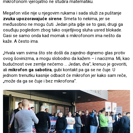
mikrofonom vjerojatno ne studira matematiku.
Megafon više nije u njegovim rukama i sada služi za puštanje
zvuka upozoravajuće sirene
. Smeta to nekima, jer se
međusobno ne mogu čuti. Jedan pita gdje se to gasi, drugi ga
osuđuju pogledom zbog tako osjetljivog sluha usred blokade.
Gasi se samo onda kad momak s mikrofonom ima nešto da
kaže. A često ima.
„Hvala vam svima što ste došli da zajedno dignemo glas protiv
ovog šovinizma, a mogu slobodno da kažem – i nacizma. Mi, kao
budućnost ove zemlje nećemo ... Jedan, dva“, krenuo je govoriti,
ali
mikrofon ga sabotira
, gubi kontakt pa ga se ne čuje. U
jednom trenutku kasnije odbacit će mikrofon jer kako sam reče,
„može da ga se čuje i bez mikrofona“.