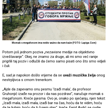
Momak s megafonom ima nešto važno da nam kaže (FOTO: Lupiga.Com)
Potom još jednom poziva „nezavisne medije na objektivno
izveštavanje“. Okej, ne znamo za druge, ali mi smo već ranije
prigrlili taj poziv i odlučili da ćemo samo pisati ono što smo vidjeli
i čuli.
E, sad je napokon došlo vrijeme da se
uvaži muzička želja
onog
nestrpljivca s crnom trenerkom.
„Ajde da zapevamo onu pesmu 'Izađi mala', da profesor
Gruhonjić izađe na prozor i da nas pozdravi“, naručuje momak s
megafonom. Kreće pjesma. Ovo je, onako po sjećanju, njen tekst:
„Izađi mala, izađi mala, izađi bar na čas, hoću da te vidim, hoću
da te ljubim, hoću da ti čujem glas“. Inače, Ferid Avdić se ovdje