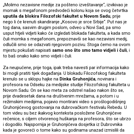
„Molimo nezavisne medije za pošteno izveštavanje“, izvikivao je
momak s megafonom predvodeći kolonu koja se ovog četvrtka
uputila da blokira Filozofski fakultet u Novom Sadu
, prije
nego li će krenuti skandiranje „Kosovo je srce Srbije“. Put nas je
tog dana, sasvim drugim poslom, odveo u Novi Sad, pa smo
usput htjeli vidjeti kako će izgledati blokada fakulteta, a kada smo
čuli momka s megafonom, prepoznavši se kao nezavisni medij,
odlučili smo se odazvati njegovom pozivu. Stoga ćemo na ovom
mjestu pokušati napisati
samo ono što smo tamo vidjeli i čuli
, i
to baš onako kako smo vidjeli i čuli.
Za neupućene, prije toga, ipak treba navesti par informacija kako
bi mogli pratiti tijek događanja. U blokadu Filozofskog fakulteta
krenulo se u sklopu hajke na
Dinka Gruhonjića
, novinara i
profesora na Odseku za medijske studije Filozofskog fakulteta u
Novom Sadu. On se kao meta za odstrel našao nakon što se,
prije dvadesetak dana na društvenim mrežama, a potom i u
režimskim medijima, pojavio montirani video s prošlogodišnjeg
Gruhonjićevog gostovanja na dubrovačkom festivalu Rebedu. U
tom videu su bez ikakvog konteksta posložene Gruhonjićeve
rečenice, s ciljem otvorenog huškanja na profesora, što se ubrzo
i dogodilo. Najspornija je Gruhonjićeva dosjetka iz Dubrovnika
kada je govoreći o tome kako su godinama unazad izmislili da