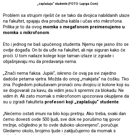
„zaplašuju“ studente (FOTO: Lupiga.Com)
Problem sa strujom riješit će se tako da dvojica nabildanih ulaze
na fakultet, spajaju dva produžna kabla i učas eto mikrofona.
Prilika je to da ovog
momka s megafonom preimenujemo u
momka s mikrofonom
.
Eto i jednog ne baš upućenog studenta. Njemu nije jasno što se
ovdje događa. On bi da uđe na fakultet, ali nije siguran kako će
proći. U tom nailaze kolege koje taman izlaze iz zgrade i
objašnjavaju mu da predavanja nema.
„Znači nema faksa. Jupiiii“, iskreno će ovaj pa svi zajedno
dadoše petama vjetra. Možda do onog „makijata“ na ćošku. Tko
zna. Pogledom pokušavam pronaći onu dvojicu iz kolone koji su
se dogovarali za kavu, da vidim jesu li spremni za blokadu. Ne
vidim ih. Ali zato momak s mikrofonom upozorava okupljene da
su u zgradi fakulteta
profesori koji „zaplašuju“ studente
.
„Nećemo ostati imuni na bilo koju pretnju. Ako treba, svaki dan
ćemo dovesti ovde 500 ljudi, sve dok ne porušimo taj govor
mržnje, očigledno je to ovde duboko ukorenjeno“, poručuje.
Gledamo okolo, brojimo ljude i zaključujemo da momak s