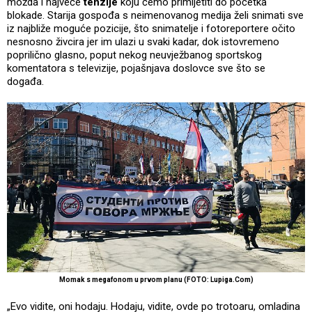
možda i najveće
tenzije
koju ćemo primijetiti do početka
blokade. Starija gospođa s neimenovanog medija želi snimati sve
iz najbliže moguće pozicije, što snimatelje i fotoreportere očito
nesnosno živcira jer im ulazi u svaki kadar, dok istovremeno
poprilično glasno, poput nekog neuvježbanog sportskog
komentatora s televizije, pojašnjava doslovce sve što se
događa.
Momak s megafonom u prvom planu (FOTO: Lupiga.Com)
„Evo vidite, oni hodaju. Hodaju, vidite, ovde po trotoaru, omladina