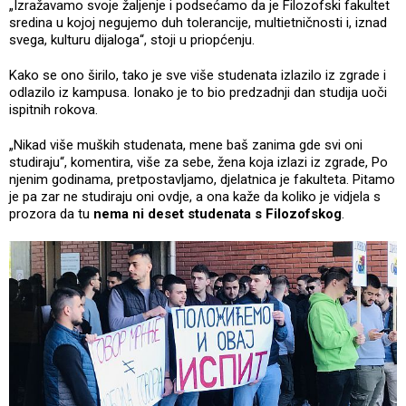
„Izražavamo svoje žaljenje i podsećamo da je Filozofski fakultet
sredina u kojoj negujemo duh tolerancije, multietničnosti i, iznad
svega, kulturu dijaloga“, stoji u priopćenju.
Kako se ono širilo, tako je sve više studenata izlazilo iz zgrade i
odlazilo iz kampusa. Ionako je to bio predzadnji dan studija uoči
ispitnih rokova.
„Nikad više muških studenata, mene baš zanima gde svi oni
studiraju“, komentira, više za sebe, žena koja izlazi iz zgrade, Po
njenim godinama, pretpostavljamo, djelatnica je fakulteta. Pitamo
je pa zar ne studiraju oni ovdje, a ona kaže da koliko je vidjela s
prozora da tu
nema ni deset studenata s Filozofskog
.