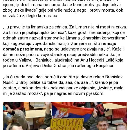
njemu, ljudi s Limana ne samo da se bune protiv gradnje crkve
zbog „neke livade“ gdje psi vrše nuždu, nego i protiv mosta, dok
se zalažu za leglo komaraca.
„I u pravu je ta limanska zajednica. Za Liman nije ni most ni crkva.
Za Liman je psihijatrijska bolnica“, kaže gost iznenađenja, koji će
odmah zatim nazvati stanovnike Limana „dinarskim konvertitima“
koji zagovaraju vojvođansku naciju. Zamjera im što
nemaju
domaća prezimena
, nego se uglavnom prezivaju na „ić“. Kaže i
da ne može priču o vojvođanskoj naciji predvoditi netko tko je
rođen u Valjevu i Banjaluci, aludirajući na Anu Hegediš Lalić koja
je rođena u Valjevu i Dinka Gruhonjića rođenog u Banjaluci.
„Ja ću sada ovoj deci poručiti ono što je davno rekao Branislav
Nušić: U Srbiji prilike su takve da, aaa, da, aaa …“, krenuo je pa
zastao, a nakon desetak sekundi pauze objasnio, „izvinite, malo
mi je zastao mozak“, pa je nagrađen novim pljeskom.