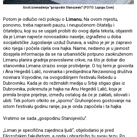
Gost iznenađenja "gospodin Stanojević" (FOTO: Lupiga.Com)
Potom je odlučio reći pokoju o
Limanu
, Na ovom mjestu,
ponovno, treba napraviti pauzu, i neupućenom čitatelju i
čitateljicu, koji su se uspjeli probiti do ovog dijela teksta, objasniti
da je Liman najveće novosadsko naselje, izgrađeno u doba
socijalističke Jugoslavije uzduž Dunava, a važno je jer je zapravo
oko njega i počela cijela ova hajka. Naime, nedavno je u javnost
dospjela informacija da se na urbanistički potpuno zaokruženom
Limanu planira gradnja pravoslavne crkve, na što je dobar dio
stanovnika Limana izrazio svoje protivljenje. O toj temi je govorila
i Ana Hegediš Lalić, novinarka i predsjednica Nezavisnog društva
novinara Vojvodine, na ovogodišnjem festivalu Rebedu u
Dubrovniku. Kada je do režimskih medija u Srbiji stigao glas iz
Dubrovnika, pokrenuta je hajka na Anu Hegediš Lalić, koja je
primila brojne prijetnje, između ostalog da će je zaklati, silovati i
ubiti. Tek potom otkrilo se „sporno“ Gruhonjićevo gostovanje na
istom festivalu godinu ranije, pa je onda započela i ta hajka.
Vratimo se sada „gospodinu Stanojeviću“.
„Liman je specifična zajednica ljudi“, objelodanio je pred
Filozofskim fakultetom, a onda i obrazložio tu svoju tezu. Po