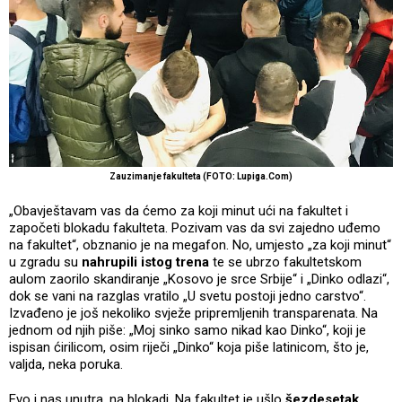
Zauzimanje fakulteta (FOTO: Lupiga.Com)
„Obavještavam vas da ćemo za koji minut ući na fakultet i
započeti blokadu fakulteta. Pozivam vas da svi zajedno uđemo
na fakultet“, obznanio je na megafon. No, umjesto „za koji minut“
u zgradu su
nahrupili istog trena
te se ubrzo fakultetskom
aulom zaorilo skandiranje „Kosovo je srce Srbije“ i „Dinko odlazi“,
dok se vani na razglas vratilo „U svetu postoji jedno carstvo“.
Izvađeno je još nekoliko svježe pripremljenih transparenata. Na
jednom od njih piše: „Moj sinko samo nikad kao Dinko“, koji je
ispisan ćirilicom, osim riječi „Dinko“ koja piše latinicom, što je,
valjda, neka poruka.
Evo i nas unutra, na blokadi. Na fakultet je ušlo
šezdesetak