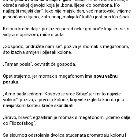
obraća nekoj djevojci koja je „bona, lijepa k'o bombona, k'o
najljepši majski dan“. Iako nije majski dan, već martovski, vrijeme
je sunčano i lijepo, zato onaj „makijato“ kafić i jest pun k'o šipak.
Kolona kreće dalje, prolazeći pored neke gospođe koja im se, s
vidljivim oprezom, miče s puta.
„Gospođo, pridružite nam se“, poziva je momak s megafonom,
što izaziva smijeh i pljesak kolone.
„Taman posla“, odvratit će gospođa.
Opet stajemo, jer momak s megafonom ima
novu važnu
poruku
.
„Ajmo sada jednom 'Kosovo je srce Srbije' jer mi to najviše
volimo“, poziva, a prvi dio kolone, koji više izgleda kao da je u
navijačkom korteu, kreće skandirati.
„Bravo, bravo“, egzaltiran je momak s megafonom, „idemo dalje
do Filozofskog“.
Sa sigurnog odstojanja dvojica studenata promatraju kolonu i