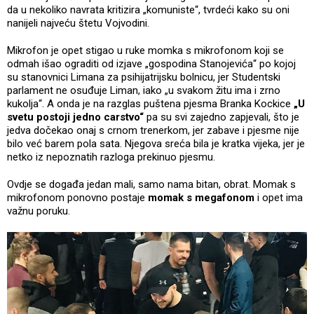
da u nekoliko navrata kritizira „komuniste“, tvrdeći kako su oni
nanijeli najveću štetu Vojvodini.
Mikrofon je opet stigao u ruke momka s mikrofonom koji se
odmah išao ograditi od izjave „gospodina Stanojevića“ po kojoj
su stanovnici Limana za psihijatrijsku bolnicu, jer Studentski
parlament ne osuđuje Liman, iako „u svakom žitu ima i zrno
kukolja“. A onda je na razglas puštena pjesma Branka Kockice
„U
svetu postoji jedno carstvo“
pa su svi zajedno zapjevali, što je
jedva dočekao onaj s crnom trenerkom, jer zabave i pjesme nije
bilo već barem pola sata. Njegova sreća bila je kratka vijeka, jer je
netko iz nepoznatih razloga prekinuo pjesmu.
Ovdje se događa jedan mali, samo nama bitan, obrat. Momak s
mikrofonom ponovno postaje
momak s megafonom
i opet ima
važnu poruku.