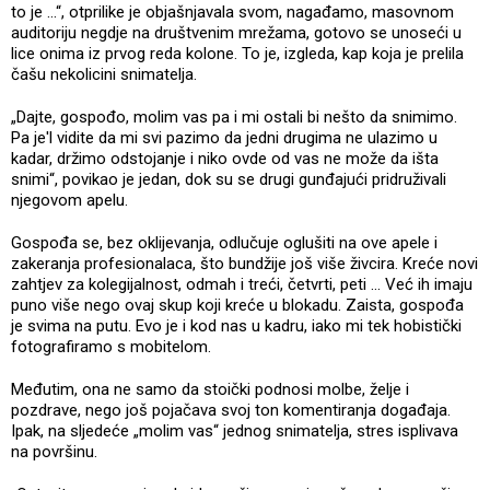
to je …“, otprilike je objašnjavala svom, nagađamo, masovnom
auditoriju negdje na društvenim mrežama, gotovo se unoseći u
lice onima iz prvog reda kolone. To je, izgleda, kap koja je prelila
čašu nekolicini snimatelja.
„Dajte, gospođo, molim vas pa i mi ostali bi nešto da snimimo.
Pa je'l vidite da mi svi pazimo da jedni drugima ne ulazimo u
kadar, držimo odstojanje i niko ovde od vas ne može da išta
snimi“, povikao je jedan, dok su se drugi gunđajući pridruživali
njegovom apelu.
Gospođa se, bez oklijevanja, odlučuje oglušiti na ove apele i
zakeranja profesionalaca, što bundžije još više živcira. Kreće novi
zahtjev za kolegijalnost, odmah i treći, četvrti, peti … Već ih imaju
puno više nego ovaj skup koji kreće u blokadu. Zaista, gospođa
je svima na putu. Evo je i kod nas u kadru, iako mi tek hobistički
fotografiramo s mobitelom.
Međutim, ona ne samo da stoički podnosi molbe, želje i
pozdrave, nego još pojačava svoj ton komentiranja događaja.
Ipak, na sljedeće „molim vas“ jednog snimatelja, stres isplivava
na površinu.