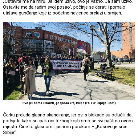
„Ostavite me na miru. Ja idem uživo, ovo je važno. Ja sam uživo.
Ostavite me da radim svoj posao“, počinje se derati i pomalo
utišava gunđanje koje iz početne nevjerice prelazi u smijeh.
Evo je i nama u kadru, gospođa kraj klupe (FOTO: Lupiga.Com)
Čarku prekida glasno skandiranje, jer ovi s blokade su odlučili da
podsjete kako su ipak oni ti zbog kojih smo se svi našli na ovom
mjestu. Čine to glasnom i jasnom porukom – „Kosovo je srce
Srbije“.