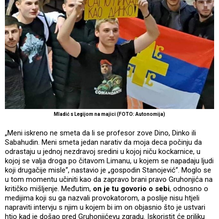
Mladić s Legijom na majici (FOTO: Autonomija)
„Meni iskreno ne smeta da li se profesor zove Dino, Dinko ili
Sabahudin. Meni smeta jedan narativ da moja deca počinju da
odrastaju u jednoj nezdravoj sredini u kojoj niču kockarnice, u
kojoj se valja droga po čitavom Limanu, u kojem se napadaju ljudi
koji drugačije misle“, nastavio je „gospodin Stanojević“. Moglo se
u tom momentu učiniti kao da zapravo brani pravo Gruhonjića na
kritičko mišljenje. Međutim,
on je tu govorio o sebi
, odnosno o
medijima koji su ga nazvali provokatorom, a poslije nisu htjeli
napraviti intervju s njim u kojem bi im on objasnio što je ustvari
htio kad je došao pred Gruhonjićevu zgradu. Iskoristit će priliku