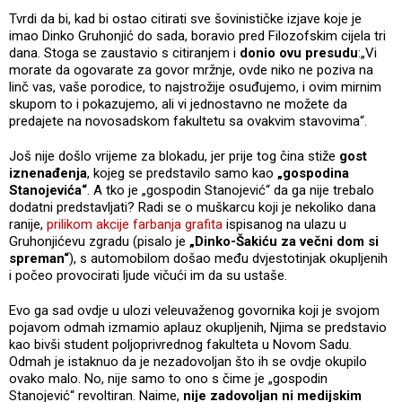
Tvrdi da bi, kad bi ostao citirati sve šovinističke izjave koje je
imao Dinko Gruhonjić do sada, boravio pred Filozofskim cijela tri
dana. Stoga se zaustavio s citiranjem i
donio ovu presudu
:„Vi
morate da ogovarate za govor mržnje, ovde niko ne poziva na
linč vas, vaše porodice, to najstrožije osuđujemo, i ovim mirnim
skupom to i pokazujemo, ali vi jednostavno ne možete da
predajete na novosadskom fakultetu sa ovakvim stavovima“.
Još nije došlo vrijeme za blokadu, jer prije tog čina stiže
gost
iznenađenja
, kojeg se predstavilo samo kao
„gospodina
Stanojevića“
. A tko je „gospodin Stanojević“ da ga nije trebalo
dodatni predstavljati? Radi se o muškarcu koji je nekoliko dana
ranije,
prilikom akcije farbanja grafita
ispisanog na ulazu u
Gruhonjićevu zgradu (pisalo je
„Dinko-Šakiću za večni dom si
spreman“
), s automobilom došao među dvjestotinjak okupljenih
i počeo provocirati ljude vičući im da su ustaše.
Evo ga sad ovdje u ulozi veleuvaženog govornika koji je svojom
pojavom odmah izmamio aplauz okupljenih, Njima se predstavio
kao bivši student poljoprivrednog fakulteta u Novom Sadu.
Odmah je istaknuo da je nezadovoljan što ih se ovdje okupilo
ovako malo. No, nije samo to ono s čime je „gospodin
Stanojević“ revoltiran. Naime,
nije zadovoljan ni medijskim