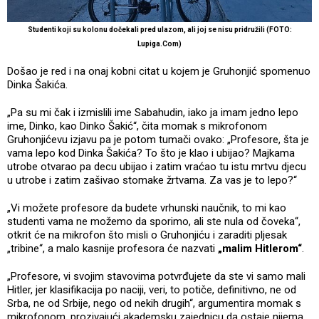
Studenti koji su kolonu dočekali pred ulazom, ali joj se nisu pridružili (FOTO:
Lupiga.Com)
Došao je red i na onaj kobni citat u kojem je Gruhonjić spomenuo
Dinka Šakića.
„Pa su mi čak i izmislili ime Sabahudin, iako ja imam jedno lepo
ime, Dinko, kao Dinko Šakić“, čita momak s mikrofonom
Gruhonjićevu izjavu pa je potom tumači ovako: „Profesore, šta je
vama lepo kod Dinka Šakića? To što je klao i ubijao? Majkama
utrobe otvarao pa decu ubijao i zatim vraćao tu istu mrtvu djecu
u utrobe i zatim zašivao stomake žrtvama. Za vas je to lepo?“
„Vi možete profesore da budete vrhunski naučnik, to mi kao
studenti vama ne možemo da sporimo, ali ste nula od čoveka“,
otkrit će na mikrofon što misli o Gruhonjiću i zaraditi pljesak
„tribine“, a malo kasnije profesora će nazvati
„malim Hitlerom“
.
„Profesore, vi svojim stavovima potvrđujete da ste vi samo mali
Hitler, jer klasifikacija po naciji, veri, to potiče, definitivno, ne od
Srba, ne od Srbije, nego od nekih drugih“, argumentira momak s
mikrofonom, prozivajući akademsku zajednicu da ostaje nijema