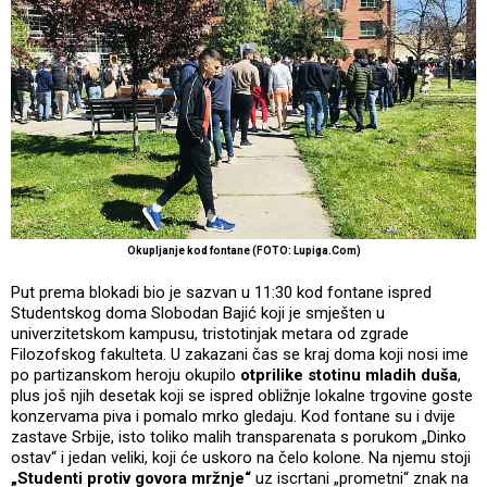
Okupljanje kod fontane (FOTO: Lupiga.Com)
Put prema blokadi bio je sazvan u 11:30 kod fontane ispred
Studentskog doma Slobodan Bajić koji je smješten u
univerzitetskom kampusu, tristotinjak metara od zgrade
Filozofskog fakulteta. U zakazani čas se kraj doma koji nosi ime
po partizanskom heroju okupilo
otprilike stotinu mladih duša
,
plus još njih desetak koji se ispred obližnje lokalne trgovine goste
konzervama piva i pomalo mrko gledaju. Kod fontane su i dvije
zastave Srbije, isto toliko malih transparenata s porukom „Dinko
ostav“ i jedan veliki, koji će uskoro na čelo kolone. Na njemu stoji
„Studenti protiv govora mržnje“
uz iscrtani „prometni“ znak na