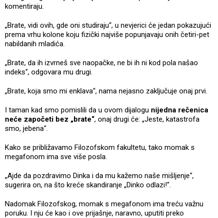
komentiraju.
„Brate, vidi ovih, gde oni studiraju“, u nevjerici će jedan pokazujući
prema vrhu kolone koju fizički najviše popunjavaju onih četiri-pet
nabildanih mladića.
„Brate, da ih izvrneš sve naopačke, ne bi ih ni kod pola našao
indeks“, odgovara mu drugi.
„Brate, koja smo mi enklava“, nama nejasno zaključuje onaj prvi.
I taman kad smo pomislili da u ovom dijalogu
nijedna rečenica
neće započeti bez „brate“
, onaj drugi će: „Jeste, katastrofa
smo, jebena“.
Kako se približavamo Filozofskom fakultetu, tako momak s
megafonom ima sve više posla.
„Ajde da pozdravimo Dinka i da mu kažemo naše mišljenje“,
sugerira on, na što kreće skandiranje „Dinko odlazi!“.
Nadomak Filozofskog, momak s megafonom ima treću važnu
poruku. I nju će kao i ove prijašnje, naravno, uputiti preko