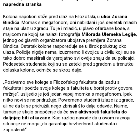
napredna stranka
.
Kolona napokon stiže pred ulaz na Filozofski, u
ulici Zorana
Đinđića
. Momak s megafonom, oni nabildani i još desetak mladih
staje na ulaz u zgradu. Tu je i mladić, u plavo ofarbane kose, s
majicom na kojoj se nalazi fotografija
Milorada Ulemeka Legije
,
jednog od glavnih organizatora ubojstva premijera Zorana
Đinđića. Ostatak kolone raspoređuje se u širok polukrug oko
ulaza. Policije nigdje nema, izuzmemo li dvojicu u civilu koji su se
tako dobro maskirali da vjerojatno svi ovdje znaju da su policajci.
Pedesetak studenata koji su se zatekli pred zgradom u trenutku
dolaska kolone, odmiče se skroz dalje.
„Pozivamo sve kolege s Filozofskog fakulteta da izađu s
fakulteta i podrže svoje kolege s fakulteta u borbi protiv govora
mržnje“, uslijedio je još jedan vapaj momka s megafonom. Ipak,
nitko novi se ne pridružuje. Povremeno studenti izlaze iz zgrade,
ali ne da bi se pridružili, nego zbrisali što dalje odavde. Naime,
taman je stiglo priopćenje da će
sve aktivnosti fakulteta do
daljnjeg biti otkazane
. Kao razlog navode da u ovom razvoju
situacije ne mogu „da garantuju bezbednost studenata i
zaposlenih“.