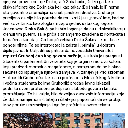
njegovo pravo ime nije Dinko, već Sabahudin, želeći ga tako
diskvalificirati kao Bošnjaka koji kao takav (Bošnjak, je li) nema
što govoriti o anomalijama u srbijanskom društvu, Gruhonjić
primijetio da nije bilo potrebe da mu izmišljaju „pravo“ ime, kad se
već zove Dinko, kao zloglasni zapovjednik ustaškog logora
Jasenovac
Dinko Šakić
, pa bi bilo logičnije da su u diskvalifikaciju
krenuli tim putem. Ta je priča zlonamjerno izvađena iz konteksta i
tumačena kao da je Gruhonjić veličao Dinka Šakića i kao da se
ponosi njime. Ta se interpretacija zaista i „primila“ u dobrom
dijelu javnosti. Uslijedili su pritisci da novosadski Univerzitet
otpusti Gruhonjića zbog govora mržnje
, a u kola je upregnut i
Studentski parlament Univerziteta koji je organizirao ovu kolonu
koju predvodi momak s megafonom, s namjerom da se blokira
fakultet do ispunjenja njihovih zahtjeva. A zahtjev je vrlo skroman
– otpustiti Gruhonjića. Iako su i profesori s Filozofskog fakulteta
i većina studenata kojima Gruhonjić predaje javno iskazali
podršku svom profesoru podupirući slobodu govora i kritičko
promišljanje. To bi, valjda, bilo dovoljno osnovnih informacija koje
će dobronamjernom čitatelju i čitateljici pripomoći da se probiju
kroz poruke i razmišljanja koja će pročitati u ovom tekstu.