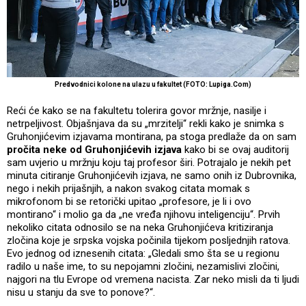
Predvodnici kolone na ulazu u fakultet (FOTO: Lupiga.Com)
Reći će kako se na fakultetu tolerira govor mržnje, nasilje i
netrpeljivost. Objašnjava da su „mrzitelji“ rekli kako je snimka s
Gruhonjićevim izjavama montirana, pa stoga predlaže da on sam
pročita neke od Gruhonjićevih izjava
kako bi se ovaj auditorij
sam uvjerio u mržnju koju taj profesor širi. Potrajalo je nekih pet
minuta citiranje Gruhonjićevih izjava, ne samo onih iz Dubrovnika,
nego i nekih prijašnjih, a nakon svakog citata momak s
mikrofonom bi se retorički upitao „profesore, je li i ovo
montirano“ i molio ga da „ne vređa njihovu inteligenciju“. Prvih
nekoliko citata odnosilo se na neka Gruhonjićeva kritiziranja
zločina koje je srpska vojska počinila tijekom posljednjih ratova.
Evo jednog od iznesenih citata: „Gledali smo šta se u regionu
radilo u naše ime, to su nepojamni zločini, nezamislivi zločini,
najgori na tlu Evrope od vremena nacista. Zar neko misli da ti ljudi
nisu u stanju da sve to ponove?“.