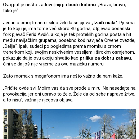
Ovaj put je nešto zadovoljniji pa
bodri kolonu
: „Bravo, bravo,
tako je“.
Jedan u crnoj trenerci silno želi da se pjeva
„Izađi mala“
. Pjesma
je to koju je, ima tome već skoro 40 godina, otpjevao bosanski
folk pjevač Ferid Avdić, a koja je tek proteklih godina postala hit
među navijačkim grupama, posebno kod navijača Crvene zvezde,
„Delija“. Ipak, sudeći po pogledima prema momku s crnom
trenerkom koji, svojim neskrivenim veseljem i širokim osmjehom,
pokazuje da je ovu akciju shvatio kao
priliku za dobru zabavu
,
čini se da još nije vrijeme za ovu muzičku numeru.
Zato momak s megafonom ima nešto važno da nam kaže.
„Priđite ovde svi. Molim vas da sve prođe u miru. Ne nasedajte na
provokacije, jer oni upravo to žele. Žele da od sebe naprave žrtve,
a to nisu“, važna je njegova objava.