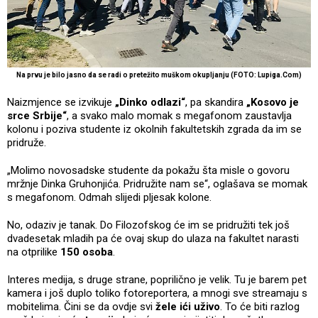
Na prvu je bilo jasno da se radi o pretežito muškom okupljanju (FOTO: Lupiga.Com)
Naizmjence se izvikuje
„Dinko odlazi“
, pa skandira
„Kosovo je
srce Srbije“
, a svako malo momak s megafonom zaustavlja
kolonu i poziva studente iz okolnih fakultetskih zgrada da im se
pridruže.
„Molimo novosadske studente da pokažu šta misle o govoru
mržnje Dinka Gruhonjića. Pridružite nam se“, oglašava se momak
s megafonom. Odmah slijedi pljesak kolone.
No, odaziv je tanak. Do Filozofskog će im se pridružiti tek još
dvadesetak mladih pa će ovaj skup do ulaza na fakultet narasti
na otprilike
150 osoba
.
Interes medija, s druge strane, poprilično je velik. Tu je barem pet
kamera i još duplo toliko fotoreportera, a mnogi sve streamaju s
mobitelima. Čini se da ovdje svi
žele ići uživo
. To će biti razlog