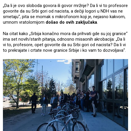
„Da li je ovo sloboda govora ili govor mržnje? Da li vi to profesore
govorite da su Srbi gori od nacista, a dečiji logori u NDH vas ne
smetaju“, pita se momak s mikrofonom koji je, nejasno kakvom,
umnom vratolomijom
došao do ovih
zaključaka
.
Na citat kako „Srbija konačno mora da prihvati gde su joj granice“
ima set novih/starih pitanja, odnosno misaonih akrobacija: „Da li
vi to, profesore, opet govorite da su Srbi gori od nacista? Da li vi
to prekrajate i crtate nove granice Srbije i ko vam to dozvoljava“.