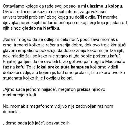
Ostavljamo kolege da rade svoj posao, a mi
ulazimo u kolonu
.
Ovi u sredini ne pokazuju naročit interes za „prvoklasni
univerzitetski problem“ zbog kojeg su došli ovdje. Tri momka i
djevojka pored kojih hodamo pričaju o nekoj seriji koju je jedan od
njih sinoć
gledao na Netflixu
.
„Nisam mogao da se odlepim celu noć“, podcrtava momak u
crnoj trenerci koliko je rečena serija dobra, dok ovo troje kimajući
glavom empatično pokazuju da dobro znaju kako mu je. Iza njih,
neki mladić žali se kako nije stigao ni „da popije poštenu kafu“.
Prijatelj ga tješi da će ovo biti brzo gotovo pa mogu u Macchiato
fax na kafu. To je
lokal preko puta kampusa
koji smo vidjeli
dolazeći ovdje, a u kojem je, kad smo prolazili, bilo skoro ovoliko
studenata koliko ih je i ovdje u koloni.
„Ajmo sada jednom najjače“, megafon prekida njihovo
maštarenje o kafi.
No, momak s megafonom vidljivo nije zadovoljan razinom
decibela.
„Idemo sada još jače“, pozvat će ih.