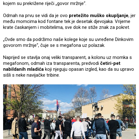
kojem su prekrižene riječi „govor mržnje“.
Odmah na prvu se vidi da je ovo
pretežito muško okupljanje
, jer
među momcima kod fontane tek je desetak djevojaka. Vrijeme
krate ćaskanjem i mobitelima, sve dok ne stiže znak za pokret.
„Ovde smo da podržimo naše kolege koje su uvređene Dinkovim
govorom mržnje“, čuje se s megafona uz polazak.
Naprijed se stavlja onaj veliki transparent, a kolonu uz momka s
megafonom, odmah iza transparenta, predvodi
četiri-pet
nabildanih mladića
koji njeguju opasan izgled, kao da su upravo
sišli s neke navijačke tribine.