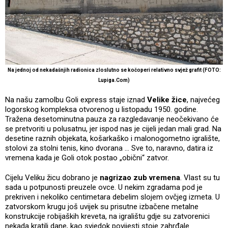
Na jednoj od nekadašnjih radionica zloslutno se kočoperi relativno svjež grafit (FOTO:
Lupiga.Com)
Na našu zamolbu Goli express staje iznad
Velike žice
, najvećeg
logorskog kompleksa otvorenog u listopadu 1950. godine.
Tražena desetominutna pauza za razgledavanje neočekivano će
se pretvoriti u polusatnu, jer ispod nas je cijeli jedan mali grad. Na
desetine raznih objekata, košarkaško i malonogometno igralište,
stolovi za stolni tenis, kino dvorana … Sve to, naravno, datira iz
vremena kada je Goli otok postao „obični“ zatvor.
Cijelu Veliku žicu dobrano je
nagrizao zub vremena
. Vlast su tu
sada u potpunosti preuzele ovce. U nekim zgradama pod je
prekriven i nekoliko centimetara debelim slojem ovčjeg izmeta. U
zatvorskom krugu još uvijek su prisutne izbačene metalne
konstrukcije robijaških kreveta, na igralištu gdje su zatvorenici
nekada kratili dane, kao svjedok povijesti stoje zahrđale