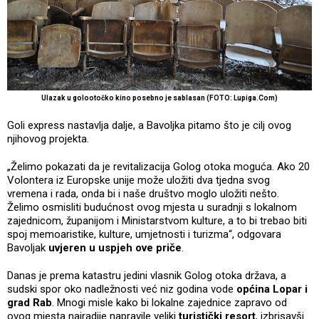
Ulazak u golootočko kino posebno je sablasan (FOTO: Lupiga.Com)
Goli express nastavlja dalje, a Bavoljka pitamo što je cilj ovog
njihovog projekta.
„Želimo pokazati da je revitalizacija Golog otoka moguća. Ako 20
Volontera iz Europske unije može uložiti dva tjedna svog
vremena i rada, onda bi i naše društvo moglo uložiti nešto.
Želimo osmisliti budućnost ovog mjesta u suradnji s lokalnom
zajednicom, županijom i Ministarstvom kulture, a to bi trebao biti
spoj memoaristike, kulture, umjetnosti i turizma“, odgovara
Bavoljak
uvjeren u uspjeh ove priče
.
Danas je prema katastru jedini vlasnik Golog otoka država, a
sudski spor oko nadležnosti već niz godina vode
općina Lopar i
grad Rab
. Mnogi misle kako bi lokalne zajednice zapravo od
ovog mjesta najradije napravile veliki
turistički resort
, izbrisavši