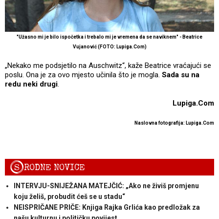
"Užasno mi je bilo ispočetka i trebalo mi je vremena da se naviknem" - Beatrice
Vujanović (FOTO: Lupiga.Com)
„Nekako me podsjetilo na Auschwitz“, kaže Beatrice vraćajući se
poslu. Ona je za ovo mjesto učinila što je mogla.
Sada su na
redu neki drugi
.
Lupiga.Com
Naslovna fotografija: Lupiga.Com
S
RODNE NOVICE
INTERVJU-SNIJEŽANA MATEJČIĆ: „Ako ne živiš promjenu
koju želiš, probudit ćeš se u stadu“
NEISPRIČANE PRIČE: Knjiga Rajka Grlića kao predložak za
našu kulturnu i političku povijest