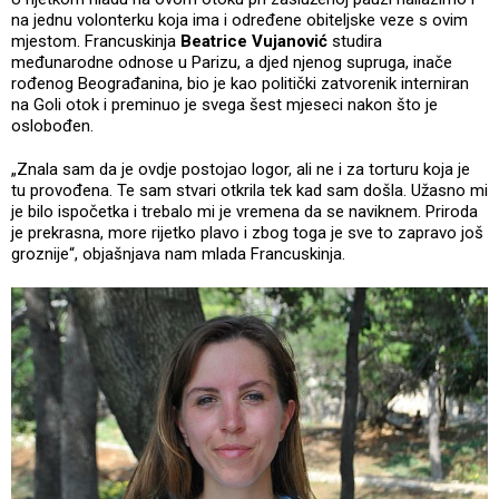
na jednu volonterku koja ima i određene obiteljske veze s ovim
mjestom. Francuskinja
Beatrice Vujanović
studira
međunarodne odnose u Parizu, a djed njenog supruga, inače
rođenog Beograđanina, bio je kao politički zatvorenik interniran
na Goli otok i preminuo je svega šest mjeseci nakon što je
oslobođen.
„Znala sam da je ovdje postojao logor, ali ne i za torturu koja je
tu provođena. Te sam stvari otkrila tek kad sam došla. Užasno mi
je bilo ispočetka i trebalo mi je vremena da se naviknem. Priroda
je prekrasna, more rijetko plavo i zbog toga je sve to zapravo još
groznije“, objašnjava nam mlada Francuskinja.