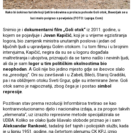
Kako bi šokirao turiste koji ljeti brodovima u prolazu pohode Goli otok, Bavoljak se u
luci malo poigrao s poviješću (FOTO: Lupiga.Com)
Snimio je i
dokumentarni film „Goli otok“
iz 2011. godine, u
kojem se pojavljuje i
Jovan Kapičić
, koji je u vrijeme egzistiranja
logora, bio zamjenik ministra unutarnjih poslova i jedan od
ključnih ljudi u upravljanju Golim otokom. I u tom filmu i u brojnim
intervjuima, Kapičić, negira da su se u logoru događala
maltretiranja i ubojstva, priznajući da se tamo našlo i nevinih ljudi,
ali da je sam
logor u tim političkim okolnostima bio
neophodan
. A Goli nije bio jedino mjesto gdje se ibeovce slalo
na „preodgoj“. Oni su završavali i u Zabeli, Bileći, Staroj Gradiški,
pa i na obližnjem otoku Sveti Grgur, gdje su internirane žene. Goli
otok samo je najpoznatiji, zbog čega je i postao
simbol
represije
.
Pozitivan stav prema rezoluciji Informbiroa tretirao se kao
kontrarevolucionarno djelo i nacionalna izdaja, a za progon takvih
„elemenata“, uz izrazito represivne metode specijalizirala se
UDBA. Koliko se olako ljude lišavalo slobode priznao je i sam
Aleksandar Ranković
, tadašnji šef tajnih i policijskih službi, kada
je u lipnju 1951. godine, na četvrtom plenumu CK KPJ, iznio