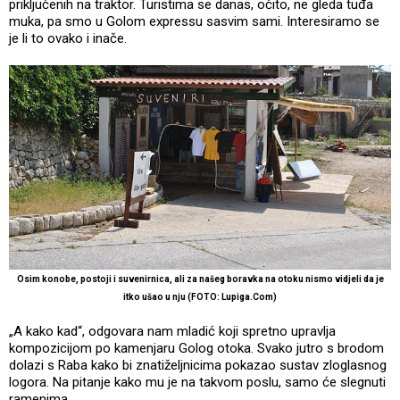
priključenih na traktor. Turistima se danas, očito, ne gleda tuđa
muka, pa smo u Golom expressu sasvim sami. Interesiramo se
je li to ovako i inače.
Osim konobe, postoji i suvenirnica, ali za našeg boravka na otoku nismo vidjeli da je
itko ušao u nju (FOTO: Lupiga.Com)
„A kako kad“, odgovara nam mladić koji spretno upravlja
kompozicijom po kamenjaru Golog otoka. Svako jutro s brodom
dolazi s Raba kako bi znatiželjnicima pokazao sustav zloglasnog
logora. Na pitanje kako mu je na takvom poslu, samo će slegnuti
ramenima.