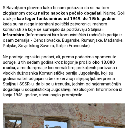
S Bavoljkom plovimo kako bi nam pokazao da se na tom
zloglasnom otoku
nešto napokon počelo događati
. Naime, Goli
otok je
kao logor funkcionirao od 1949. do 1956. godine
kada su na njega internirani politički zatvorenici, mahom
komunisti za koje se sumnjalo da podržavaju Staljina i
Informbiro
(Informacioni biro komunističkih i radničkih partija iz
osam zemalja - Čehoslovačke, Bugarske, Rumunjske, Mađarske,
Poljske, Sovjetskog Saveza, Italije i Francuske).
Ne postoje egzaktni podaci, ali, prema podacima spomenute
udruge, u tih sedam godina kroz logor je prošlo
oko 13.000
osoba
, a među njima je bio nemali broj prekaljenih partizana i
visokih dužnosnika Komunističke partije Jugoslavije, koji su
godinama bili odgajani u bezrezervnoj i slijepoj ljubavi prema
Staljinu i SSSR-u, da bi se u trenutku, jednim od najdramatičnijih
događaja u socijalističkoj Jugoslaviji, rezolucijom Informbiroa iz
lipnja 1948. godine, stvari naglo promijenile.