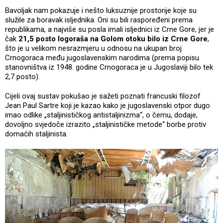
Bavoljak nam pokazuje i nešto luksuznije prostorije koje su
služile za boravak isljednika. Oni su bili raspoređeni prema
republikama, a najviše su posla imali isljednici iz Crne Gore, jer je
čak
21,5 posto logoraša na Golom otoku bilo iz Crne Gore
,
što je u velikom nesrazmjeru u odnosu na ukupan broj
Crnogoraca među jugoslavenskim narodima (prema popisu
stanovništva iz 1948. godine Crnogoraca je u Jugoslaviji bilo tek
2,7 posto).
Cijeli ovaj sustav pokušao je sažeti poznati francuski filozof
Jean Paul Sartre koji je kazao kako je jugoslavenski otpor dugo
imao odlike „staljinističkog antistaljinizma“, o čemu, dodaje,
dovoljno svjedoče izrazito „staljinističke metode“ borbe protiv
domaćih staljinista.