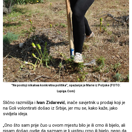
"Ne postoji nikakva konkretna politika", opažanje je Marie iz Poljske (FOTO:
Lupiga.Com)
Slično razmišlja i
Ivan Zidarević
, inače savjetnik u prodaji koji je
na Goli volontirati došao iz Srbije, jer mu se, kako kaže, jako
svidjela ideja.
„Ono što sam prije čuo u ovom mjestu bilo je ili crno ili bijelo, ali
nisam došao ovdje da saznam je li uistinu crno ili bijelo, nego da