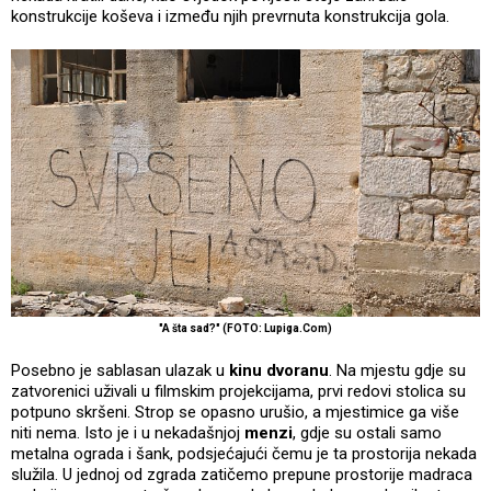
konstrukcije koševa i između njih prevrnuta konstrukcija gola.
"A šta sad?" (FOTO: Lupiga.Com)
Posebno je sablasan ulazak u
kinu dvoranu
. Na mjestu gdje su
zatvorenici uživali u filmskim projekcijama, prvi redovi stolica su
potpuno skršeni. Strop se opasno urušio, a mjestimice ga više
niti nema. Isto je i u nekadašnjoj
menzi
, gdje su ostali samo
metalna ograda i šank, podsjećajući čemu je ta prostorija nekada
služila. U jednoj od zgrada zatičemo prepune prostorije madraca