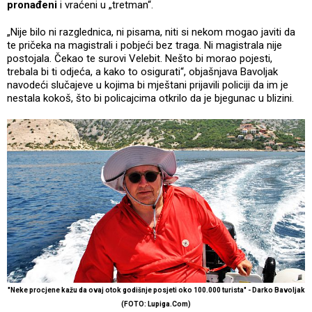
pronađeni
i vraćeni u „tretman“.
„Nije bilo ni razglednica, ni pisama, niti si nekom mogao javiti da
te pričeka na magistrali i pobjeći bez traga. Ni magistrala nije
postojala. Čekao te surovi Velebit. Nešto bi morao pojesti,
trebala bi ti odjeća, a kako to osigurati“, objašnjava Bavoljak
navodeći slučajeve u kojima bi mještani prijavili policiji da im je
nestala kokoš, što bi policajcima otkrilo da je bjegunac u blizini.
"Neke procjene kažu da ovaj otok godišnje posjeti oko 100.000 turista" - Darko Bavoljak
(FOTO: Lupiga.Com)