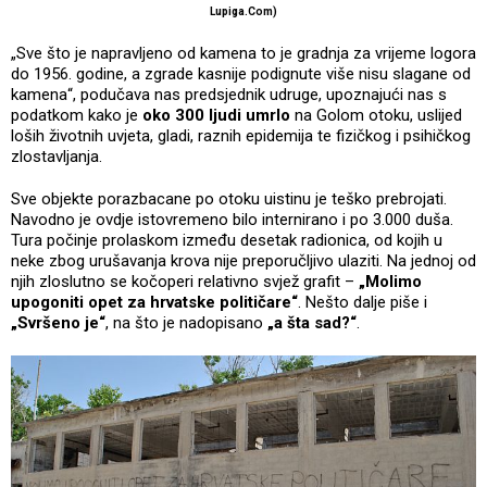
Lupiga.Com)
„Sve što je napravljeno od kamena to je gradnja za vrijeme logora
do 1956. godine, a zgrade kasnije podignute više nisu slagane od
kamena“, podučava nas predsjednik udruge, upoznajući nas s
podatkom kako je
oko 300 ljudi umrlo
na Golom otoku, uslijed
loših životnih uvjeta, gladi, raznih epidemija te fizičkog i psihičkog
zlostavljanja.
Sve objekte porazbacane po otoku uistinu je teško prebrojati.
Navodno je ovdje istovremeno bilo internirano i po 3.000 duša.
Tura počinje prolaskom između desetak radionica, od kojih u
neke zbog urušavanja krova nije preporučljivo ulaziti. Na jednoj od
njih zloslutno se kočoperi relativno svjež grafit –
„Molimo
upogoniti opet za hrvatske političare“
. Nešto dalje piše i
„Svršeno je“
, na što je nadopisano
„a šta sad?“
.