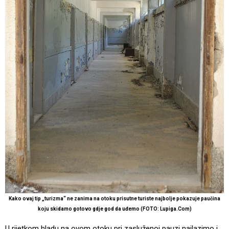
Kako ovaj tip „turizma“ ne zanima na otoku prisutne turiste najbolje pokazuje paučina
koju skidamo gotovo gdje god da uđemo (FOTO: Lupiga.Com)
U rijetkom hladu na ovom otoku pri zasluženoj pauzi nailazimo i