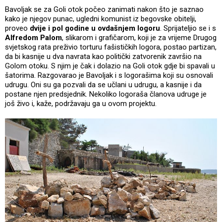
Bavoljak se za Goli otok počeo zanimati nakon što je saznao
kako je njegov punac, ugledni komunist iz begovske obitelji,
proveo
dvije i pol godine u ovdašnjem logoru
. Sprijateljio se i s
Alfredom Palom
, slikarom i grafičarom, koji je za vrijeme Drugog
svjetskog rata preživio torturu fašističkih logora, postao partizan,
da bi kasnije u dva navrata kao politički zatvorenik završio na
Golom otoku. S njim je čak i dolazio na Goli otok gdje bi spavali u
šatorima. Razgovarao je Bavoljak i s logorašima koji su osnovali
udrugu. Oni su ga pozvali da se učlani u udrugu, a kasnije i da
postane njen predsjednik. Nekoliko logoraša članova udruge je
još živo i, kaže, podržavaju ga u ovom projektu.