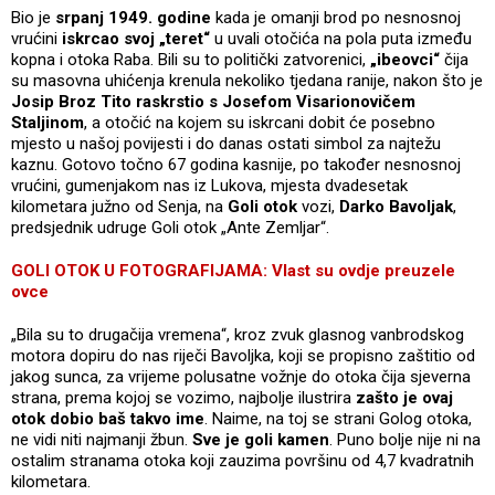
Bio je
srpanj 1949. godine
kada je omanji brod po nesnosnoj
vrućini
iskrcao svoj „teret“
u uvali otočića na pola puta između
kopna i otoka Raba. Bili su to politički zatvorenici,
„ibeovci“
čija
su masovna uhićenja krenula nekoliko tjedana ranije, nakon što je
Josip Broz Tito raskrstio s Josefom Visarionovičem
Staljinom
, a otočić na kojem su iskrcani dobit će posebno
mjesto u našoj povijesti i do danas ostati simbol za najtežu
kaznu. Gotovo točno 67 godina kasnije, po također nesnosnoj
vrućini, gumenjakom nas iz Lukova, mjesta dvadesetak
kilometara južno od Senja, na
Goli otok
vozi,
Darko Bavoljak
,
predsjednik udruge Goli otok „Ante Zemljar“.
GOLI OTOK U FOTOGRAFIJAMA: Vlast su ovdje preuzele
ovce
„Bila su to drugačija vremena“, kroz zvuk glasnog vanbrodskog
motora dopiru do nas riječi Bavoljka, koji se propisno zaštitio od
jakog sunca, za vrijeme polusatne vožnje do otoka čija sjeverna
strana, prema kojoj se vozimo, najbolje ilustrira
zašto je ovaj
otok dobio baš takvo ime
. Naime, na toj se strani Golog otoka,
ne vidi niti najmanji žbun.
Sve je goli kamen
. Puno bolje nije ni na
ostalim stranama otoka koji zauzima površinu od 4,7 kvadratnih
kilometara.