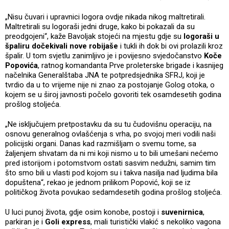
„Nisu čuvari i upravnici logora ovdje nikada nikog maltretirali.
Maltretirali su logoraši jedni druge, kako bi pokazali da su
preodgojeni“, kaže Bavoljak stojeći na mjestu gdje su
logoraši u
špaliru dočekivali nove robijaše
i tukli ih dok bi ovi prolazili kroz
špalir. U tom svjetlu zanimljivo je i povijesno svjedočanstvo
Koče
Popovića
, ratnog komandanta Prve proleterske brigade i kasnijeg
načelnika Generalštaba JNA te potpredsjednika SFRJ, koji je
tvrdio da u to vrijeme nije ni znao za postojanje Golog otoka, o
kojem se u široj javnosti počelo govoriti tek osamdesetih godina
prošlog stoljeća.
„Ne isključujem pretpostavku da su tu čudovišnu operaciju, na
osnovu generalnog ovlašćenja s vrha, po svojoj meri vodili naši
policijski organi. Danas kad razmišljam o svemu tome, sa
žaljenjem shvatam da ni mi koji nismo u to bili umešani nećemo
pred istorijom i potomstvom ostati sasvim nedužni, samim tim
što smo bili u vlasti pod kojom su i takva nasilja nad ljudima bila
dopuštena“, rekao je jednom prilikom Popović, koji se iz
političkog života povukao sedamdesetih godina prošlog stoljeća.
U luci punoj života, gdje osim konobe, postoji i
suvenirnica
,
parkiran je i
Goli express
, mali turistički vlakić s nekoliko vagona