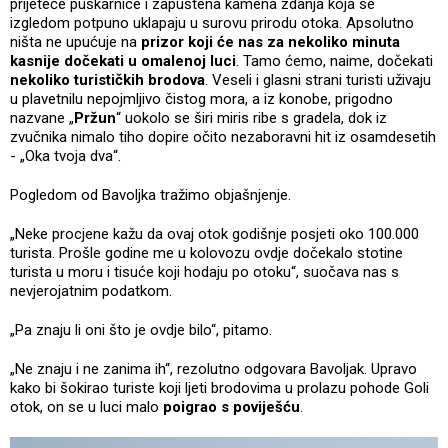
prijeteće puškarnice i zapuštena kamena zdanja koja se
izgledom potpuno uklapaju u surovu prirodu otoka. Apsolutno
ništa ne upućuje na
prizor koji će nas za nekoliko minuta
kasnije dočekati u omalenoj luci
. Tamo ćemo, naime, dočekati
nekoliko turističkih brodova
. Veseli i glasni strani turisti uživaju
u plavetnilu nepojmljivo čistog mora, a iz konobe, prigodno
nazvane „
Pržun
“ uokolo se širi miris ribe s gradela, dok iz
zvučnika nimalo tiho dopire očito nezaboravni hit iz osamdesetih
- „Oka tvoja dva“.
Pogledom od Bavoljka tražimo objašnjenje.
„Neke procjene kažu da ovaj otok godišnje posjeti oko 100.000
turista. Prošle godine me u kolovozu ovdje dočekalo stotine
turista u moru i tisuće koji hodaju po otoku“, suočava nas s
nevjerojatnim podatkom.
„Pa znaju li oni što je ovdje bilo“, pitamo.
„Ne znaju i ne zanima ih“, rezolutno odgovara Bavoljak. Upravo
kako bi šokirao turiste koji ljeti brodovima u prolazu pohode Goli
otok, on se u luci malo
poigrao s poviješću
.