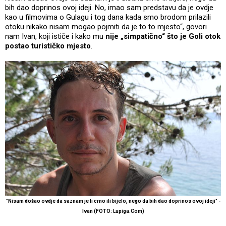
bih dao doprinos ovoj ideji. No, imao sam predstavu da je ovdje
kao u filmovima o Gulagu i tog dana kada smo brodom prilazili
otoku nikako nisam mogao pojmiti da je to to mjesto“, govori
nam Ivan, koji ističe i kako mu
nije „simpatično“ što je Goli otok
postao turističko mjesto
.
"Nisam došao ovdje da saznam je li crno ili bijelo, nego da bih dao doprinos ovoj ideji" -
Ivan (FOTO: Lupiga.Com)