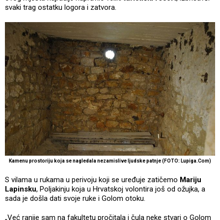
svaki trag ostatku logora i zatvora.
Kamenu prostoriju koja se nagledala nezamislive ljudske patnje (FOTO: Lupiga.Com)
S vilama u rukama u perivoju koji se uređuje zatičemo
Mariju
Lapinsku
, Poljakinju koja u Hrvatskoj volontira još od ožujka, a
sada je došla dati svoje ruke i Golom otoku.
„Već ranije sam na fakultetu pročitala i čula neke stvari o Golom