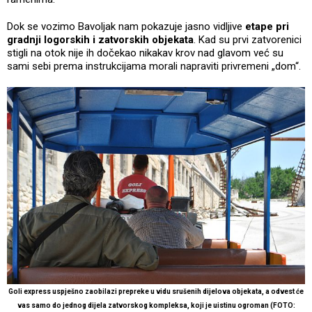
Dok se vozimo Bavoljak nam pokazuje jasno vidljive
etape pri
gradnji logorskih i zatvorskih objekata
. Kad su prvi zatvorenici
stigli na otok nije ih dočekao nikakav krov nad glavom već su
sami sebi prema instrukcijama morali napraviti privremeni „dom“.
Goli express uspješno zaobilazi prepreke u vidu srušenih dijelova objekata, a odvest će
vas samo do jednog dijela zatvorskog kompleksa, koji je uistinu ogroman (FOTO: