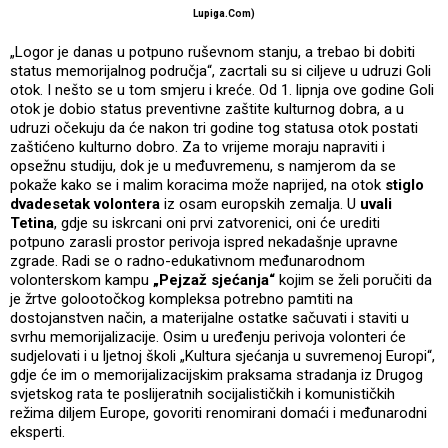
Lupiga.Com)
„Logor je danas u potpuno ruševnom stanju, a trebao bi dobiti
status memorijalnog područja“, zacrtali su si ciljeve u udruzi Goli
otok. I nešto se u tom smjeru i kreće. Od 1. lipnja ove godine Goli
otok je dobio status preventivne zaštite kulturnog dobra, a u
udruzi očekuju da će nakon tri godine tog statusa otok postati
zaštićeno kulturno dobro. Za to vrijeme moraju napraviti i
opsežnu studiju, dok je u međuvremenu, s namjerom da se
pokaže kako se i malim koracima može naprijed, na otok
stiglo
dvadesetak volontera
iz osam europskih zemalja. U
uvali
Tetina
, gdje su iskrcani oni prvi zatvorenici, oni će urediti
potpuno zarasli prostor perivoja ispred nekadašnje upravne
zgrade. Radi se o radno-edukativnom međunarodnom
volonterskom kampu
„Pejzaž sjećanja“
kojim se želi poručiti da
je žrtve golootočkog kompleksa potrebno pamtiti na
dostojanstven način, a materijalne ostatke sačuvati i staviti u
svrhu memorijalizacije. Osim u uređenju perivoja volonteri će
sudjelovati i u ljetnoj školi „Kultura sjećanja u suvremenoj Europi“,
gdje će im o memorijalizacijskim praksama stradanja iz Drugog
svjetskog rata te poslijeratnih socijalističkih i komunističkih
režima diljem Europe, govoriti renomirani domaći i međunarodni
eksperti.