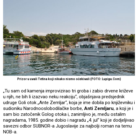
Prizor u uvali Tetina koji nikako nismo očekivali (FOTO: Lupiga.Com)
„Tu sam od kamenja improvizirao tri groba i zabio drvene križeve
u njih, ne bih li izazvao neku reakciju“, objašnjava predsjednik
udruge Goli otok „Ante Zemljar“, koja je ime dobila po književniku i
sudioniku Narodnooslobodilačke borbe,
Anti Zemljaru
, a koji je i
sam bio zatočenik Golog otoka i, zanimljivo je, među ostalim
nagradama, 1985. godine dobio i nagradu „4. jul“ koji je dodjeljivao
savezni odbor SUBNOR-a Jugoslavije za najbolji roman na temu
NOB-a.