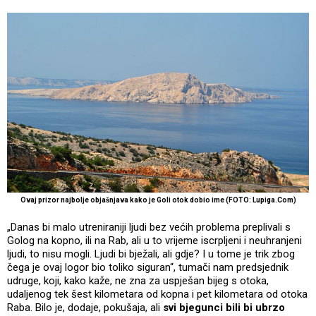
Ovaj prizor najbolje objašnjava kako je Goli otok dobio ime (FOTO: Lupiga.Com)
„Danas bi malo utreniraniji ljudi bez većih problema preplivali s
Golog na kopno, ili na Rab, ali u to vrijeme iscrpljeni i neuhranjeni
ljudi, to nisu mogli. Ljudi bi bježali, ali gdje? I u tome je trik zbog
čega je ovaj logor bio toliko siguran“, tumači nam predsjednik
udruge, koji, kako kaže, ne zna za uspješan bijeg s otoka,
udaljenog tek šest kilometara od kopna i pet kilometara od otoka
Raba. Bilo je, dodaje, pokušaja, ali
svi bjegunci bili bi ubrzo