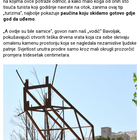
na kojima ovce potraže odmor, a kako malo koga od onih sto
tisuća turista koji godišnje navrate na otok, zanima ovaj tip
„turizma“, najbolje pokazuje
paučina koju skidamo gotovo gdje
god da uđemo
.
„A ovdje su bile samice“, govori nam naš „vodič“ Bavoljak,
pokušavajući otvoriti teška drvena vrata koja iza sebe skrivaju
omalenu kamenu prostoriju koja se nagledala nezamislive ljudske
patnje. Svjetlost unutra prodire samo kroz mali okrugli prozorčić
promjera tridesetak centimetara.