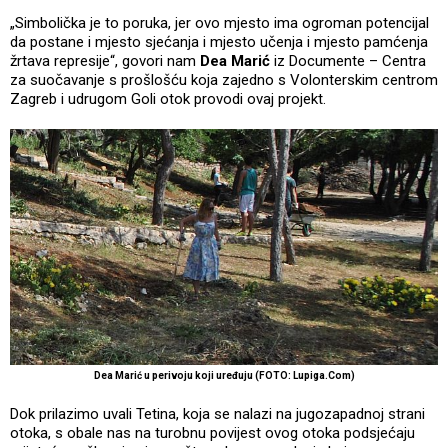
„Simbolička je to poruka, jer ovo mjesto ima ogroman potencijal
da postane i mjesto sjećanja i mjesto učenja i mjesto pamćenja
žrtava represije“, govori nam
Dea Marić
iz Documente – Centra
za suočavanje s prošlošću koja zajedno s Volonterskim centrom
Zagreb i udrugom Goli otok provodi ovaj projekt.
Dea Marić u perivoju koji uređuju (FOTO: Lupiga.Com)
Dok prilazimo uvali Tetina, koja se nalazi na jugozapadnoj strani
otoka, s obale nas na turobnu povijest ovog otoka podsjećaju