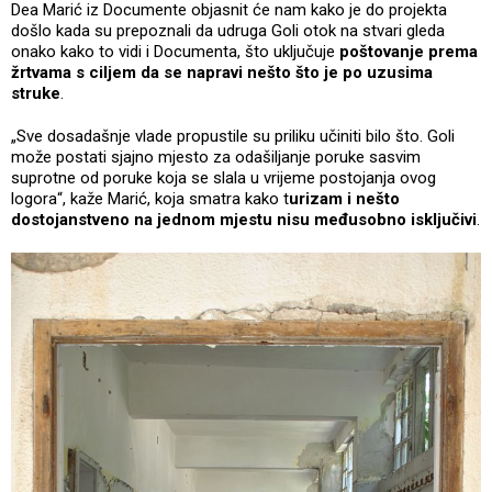
Dea Marić iz Documente objasnit će nam kako je do projekta
došlo kada su prepoznali da udruga Goli otok na stvari gleda
onako kako to vidi i Documenta, što uključuje
poštovanje prema
žrtvama s ciljem da se napravi nešto što je po uzusima
struke
.
„Sve dosadašnje vlade propustile su priliku učiniti bilo što. Goli
može postati sjajno mjesto za odašiljanje poruke sasvim
suprotne od poruke koja se slala u vrijeme postojanja ovog
logora“, kaže Marić, koja smatra kako t
urizam i nešto
dostojanstveno na jednom mjestu nisu međusobno isključivi
.