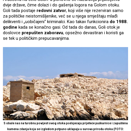
dvije države, čime dolazi i do gašenja logora na Golom otoku.
Goli tada postaje
redovni zatvor
, koji više nije rezerviran samo
za političke neistomišljenike, već se u njega smještaju mlađi
delikventi i „uobičajeni“ kriminalci. Kao takav funkcionira
do 1988.
godine
kada se konačno gasi. Od tada do danas, Goli otok je
doslovce
prepušten zaboravu
, opsežno devastiran i koristi ga
se tek u političkim prepucavanjima.
S obale nas na turobnu povijest ovog otoka podsjećaju prijeteće puškarnice i zapuštena
kamena zdanja koja se izgledom potpuno uklapaju u surovu prirodu otoka (FOTO: