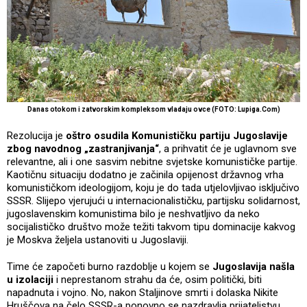
Danas otokom i zatvorskim kompleksom vladaju ovce (FOTO: Lupiga.Com)
Rezolucija je
oštro osudila Komunističku partiju Jugoslavije
zbog navodnog „zastranjivanja“
, a prihvatit će je uglavnom sve
relevantne, ali i one sasvim nebitne svjetske komunističke partije.
Kaotičnu situaciju dodatno je začinila opijenost državnog vrha
komunističkom ideologijom, koju je do tada utjelovljivao isključivo
SSSR. Slijepo vjerujući u internacionalističku, partijsku solidarnost,
jugoslavenskim komunistima bilo je neshvatljivo da neko
socijalističko društvo može težiti takvom tipu dominacije kakvog
je Moskva željela ustanoviti u Jugoslaviji.
Time će započeti burno razdoblje u kojem se
Jugoslavija našla
u izolaciji
i neprestanom strahu da će, osim politički, biti
napadnuta i vojno. No, nakon Staljinove smrti i dolaska Nikite
Hruščova na čelo SSSR-a ponovno se nazdravlja prijateljstvu