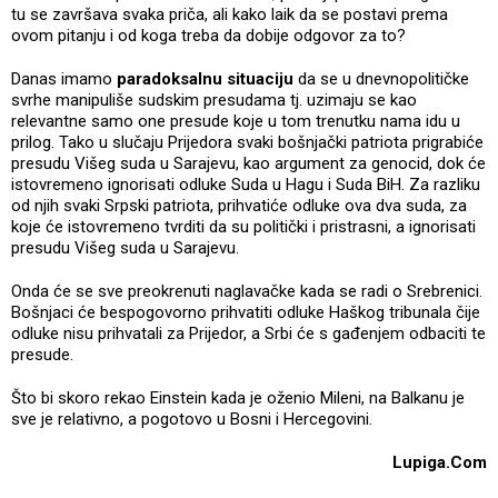
tu se završava svaka priča, ali kako laik da se postavi prema
ovom pitanju i od koga treba da dobije odgovor za to?
Danas imamo
paradoksalnu situaciju
da se u dnevnopolitičke
svrhe manipuliše sudskim presudama tj. uzimaju se kao
relevantne samo one presude koje u tom trenutku nama idu u
prilog. Tako u slučaju Prijedora svaki bošnjački patriota prigrabiće
presudu Višeg suda u Sarajevu, kao argument za genocid, dok će
istovremeno ignorisati odluke Suda u Hagu i Suda BiH. Za razliku
od njih svaki Srpski patriota, prihvatiće odluke ova dva suda, za
koje će istovremeno tvrditi da su politički i pristrasni, a ignorisati
presudu Višeg suda u Sarajevu.
Onda će se sve preokrenuti naglavačke kada se radi o Srebrenici.
Bošnjaci će bespogovorno prihvatiti odluke Haškog tribunala čije
odluke nisu prihvatali za Prijedor, a Srbi će s gađenjem odbaciti te
presude.
Što bi skoro rekao Einstein kada je oženio Mileni, na Balkanu je
sve je relativno, a pogotovo u Bosni i Hercegovini.
Lupiga.Com