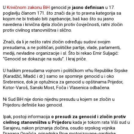
U
Krivičnom zakonu BiH
genocid je
jasno definisan
u 17.
poglavlju članom 171. što znači da je to pravna kategorija sa
kojom ne bi trebalo biti zajebancije, baš kao što su jasno
navedena i krivična djela zločin protiv čovječnosti, ratni zločin
protiv civilnog stanovništva i slično.
Znači, da li je nešto ratni zločin određuju sudovi svojim
presudama, a ne političari, političke partije, vlade, parlamenti,
mediji, nevladine organizacije i sl. Što bi rekao Emir Suljagić:
“Genocid se dokazuje na sudu”. I kraj priče.
U haškim presudama vojnom i političkom vrhu Republike Srpske
(Karadžić, Mladić i dr.) samo se spominje genocid u i oko
Srebrenice, dok je optužnica za genocid u opštinama Prijedor,
Kotor-Varoš, Sanski Most, Foča i Vlasenica odbačena.
Ni Sud BiH nije donio nijednu presudu u kojem se zločin u
Prijedoru definiše kao genocid.
Ipak, postoji informacija
o presudi za genocid i zločin protiv
civilnog stanovništva u Prijedoru
kada je tokom rata Viši sud u
Sarajevu, nakon priznanja zločina, osudio srpskog vojnika
Dragana Opačića, pripadnika Prve motorizovane-gardijske