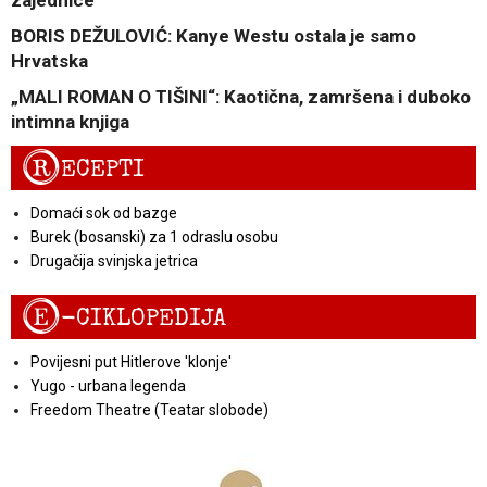
zajednice
BORIS DEŽULOVIĆ: Kanye Westu ostala je samo
Hrvatska
„MALI ROMAN O TIŠINI“: Kaotična, zamršena i duboko
intimna knjiga
R
ECEPTI
Domaći sok od bazge
Burek (bosanski) za 1 odraslu osobu
Drugačija svinjska jetrica
E
-CIKLOPEDIJA
Povijesni put Hitlerove 'klonje'
Yugo - urbana legenda
Freedom Theatre (Teatar slobode)