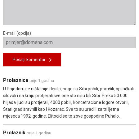
E-mail (opcija)
Pošalji komentar
Prolaznica
prije 1 godinu
U Prijedoru se ništa nije desilo, nego su Srbi pobili, porušili, opljačkali,
silovali i na kraju protjerali sve one što nisu bili Srbi. Preko 50.000
hiljada ljudi su protjerali, 4000 pobili, koncetracione logore otvorili,
Stari grad sravnili kao i Kozarac. Sve to su uradili za tri ljetna
mjeseca 1992. godine. Elitocid se to zove gospodine Puhalo.
Prolaznik
prije 1 godinu