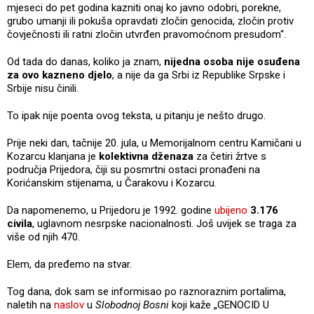
mjeseci do pet godina kazniti onaj ko javno odobri, porekne,
grubo umanji ili pokuša opravdati zločin genocida, zločin protiv
čovječnosti ili ratni zločin utvrđen pravomoćnom presudom“.
Od tada do danas, koliko ja znam,
nijedna osoba nije osuđena
za ovo kazneno djelo
, a nije da ga Srbi iz Republike Srpske i
Srbije nisu činili.
To ipak nije poenta ovog teksta, u pitanju je nešto drugo.
Prije neki dan, tačnije 20. jula, u Memorijalnom centru Kamičani u
Kozarcu klanjana je
kolektivna dženaza
za četiri žrtve s
područja Prijedora, čiji su posmrtni ostaci pronađeni na
Korićanskim stijenama, u Čarakovu i Kozarcu.
Da napomenemo, u Prijedoru je 1992. godine
ubijeno
3.176
civila
, uglavnom nesrpske nacionalnosti. Još uvijek se traga za
više od njih 470.
Elem, da pređemo na stvar.
Tog dana, dok sam se informisao po raznoraznim portalima,
naletih na
naslov
u
Slobodnoj Bosni
koji kaže „GENOCID U