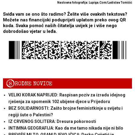
Naslovna fotografija: Lupiga.Com/Ladislav Tomičić
Sviđa vam se ono što radimo? Želite više ovakvih tekstova?
Možete nas financijski poduprijeti uplatom preko ovog QR
koda. Svaka pomoć naših čitatelja uvijek je i više nego
dobrodošao vjetar u leđa.
S
RODNE NOVICE
VELIKI KORAK NAPRIJED: Raspisan poziv za izradu idejnog
rješenja za spomenik 102 ubijene djece u Prijedoru
BEZ SOLIDARNOSTI: Zašto brojne feministkinje u svijetu i
regiji šute o Palestini?
IZ CRVENOG SOLITERA: Dresura pokornosti
INTIMNA GEOGRAFIJA: Kao da me tamo nikada nije ni bilo
PREVIŠE MI TO. OSAM DJEVOJČICA: Darko Cvijetić je