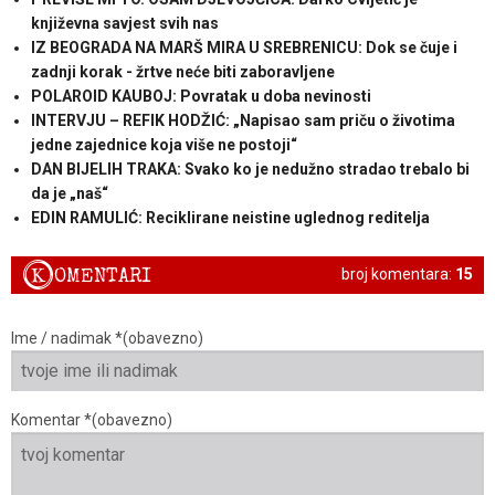
književna savjest svih nas
IZ BEOGRADA NA MARŠ MIRA U SREBRENICU: Dok se čuje i
zadnji korak - žrtve neće biti zaboravljene
POLAROID KAUBOJ: Povratak u doba nevinosti
INTERVJU – REFIK HODŽIĆ: „Napisao sam priču o životima
jedne zajednice koja više ne postoji“
DAN BIJELIH TRAKA: Svako ko je nedužno stradao trebalo bi
da je „naš“
EDIN RAMULIĆ: Reciklirane neistine uglednog reditelja
K
OMENTARI
broj komentara:
15
Ime / nadimak *(obavezno)
Komentar *(obavezno)