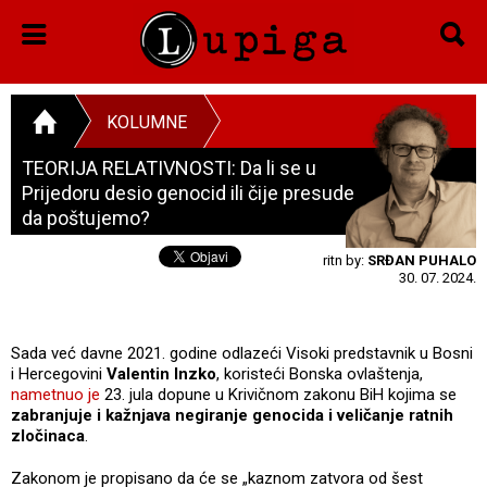
KOLUMNE
TEORIJA RELATIVNOSTI: Da li se u
Prijedoru desio genocid ili čije presude
da poštujemo?
ritn by:
SRĐAN PUHALO
30. 07. 2024.
Sada već davne 2021. godine odlazeći Visoki predstavnik u Bosni
i Hercegovini
Valentin Inzko
, koristeći Bonska ovlaštenja,
nametnuo je
23. jula dopune u Krivičnom zakonu BiH kojima se
zabranjuje i kažnjava negiranje genocida i veličanje ratnih
zločinaca
.
Zakonom je propisano da će se „kaznom zatvora od šest