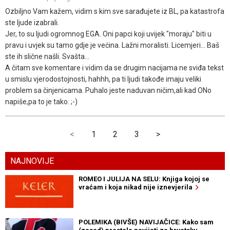
Ozbiljno Vam kažem, vidim s kim sve sarađujete iz BL, pa katastrofa
ste ljude izabrali.
Jer, to su ljudi ogromnog EGA. Oni papci koji uvijek "moraju" biti u
pravu i uvjek su tamo gdje je većina. Lažni moralisti. Licemjeri... Baš
ste ih slične našli. Svašta...
A čitam sve komentare i vidim da se drugim nacijama ne sviđa tekst
u smislu vjerodostojnosti, hahhh, pa ti ljudi takođe imaju veliki
problem sa činjenicama. Puhalo jeste naduvan ničim,ali kad ONo
napiše,pa to je tako. ;-)
<
1
2
3
>
NAJNOVIJE
ROMEO I JULIJA NA SELU: Knjiga kojoj se
vraćam i koja nikad nije iznevjerila
POLEMIKA (BIVŠE) NAVIJAČICE: Kako sam