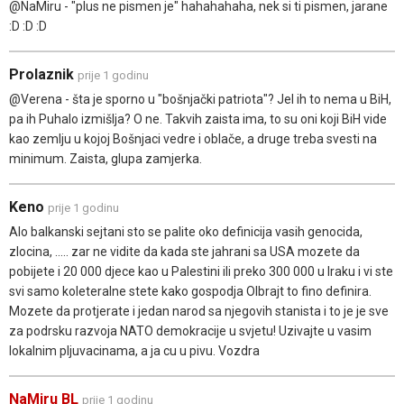
@NaMiru - "plus ne pismen je" hahahahaha, nek si ti pismen, jarane
:D :D :D
Prolaznik
prije 1 godinu
@Verena - šta je sporno u "bošnjački patriota"? Jel ih to nema u BiH,
pa ih Puhalo izmišlja? O ne. Takvih zaista ima, to su oni koji BiH vide
kao zemlju u kojoj Bošnjaci vedre i oblače, a druge treba svesti na
minimum. Zaista, glupa zamjerka.
Keno
prije 1 godinu
Alo balkanski sejtani sto se palite oko definicija vasih genocida,
zlocina, ..... zar ne vidite da kada ste jahrani sa USA mozete da
pobijete i 20 000 djece kao u Palestini ili preko 300 000 u Iraku i vi ste
svi samo koleteralne stete kako gospodja Olbrajt to fino definira.
Mozete da protjerate i jedan narod sa njegovih stanista i to je je sve
za podrsku razvoja NATO demokracije u svjetu! Uzivajte u vasim
lokalnim pljuvacinama, a ja cu u pivu. Vozdra
NaMiru BL
prije 1 godinu