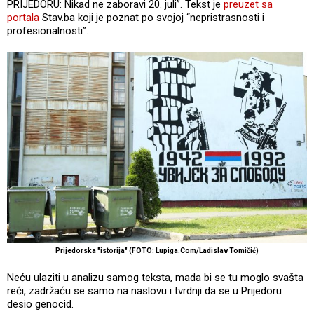
PRIJEDORU: Nikad ne zaboravi 20. juli”. Tekst je
preuzet sa
portala
Stav.ba koji je poznat po svojoj “nepristrasnosti i
profesionalnosti”.
Prijedorska "istorija" (FOTO: Lupiga.Com/Ladislav Tomičić)
Neću ulaziti u analizu samog teksta, mada bi se tu moglo svašta
reći, zadržaću se samo na naslovu i tvrdnji da se u Prijedoru
desio genocid.