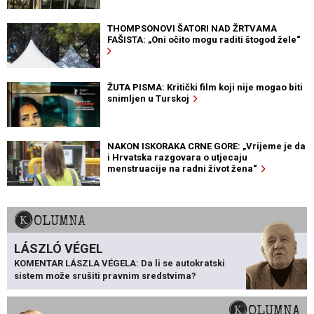
THOMPSONOVI ŠATORI NAD ŽRTVAMA
FAŠISTA: „Oni očito mogu raditi štogod žele“
ŽUTA PISMA: Kritički film koji nije mogao biti
snimljen u Turskoj
NAKON ISKORAKA CRNE GORE: „Vrijeme je da
i Hrvatska razgovara o utjecaju
menstruacije na radni život žena“
KOLUMNA
LÁSZLÓ VÉGEL
KOMENTAR LÁSZLA VÉGELA: Da li se autokratski
sistem može srušiti pravnim sredstvima?
KOLUMNA