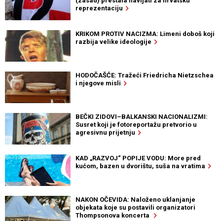
(zasad) prestala navijati za hrvatsku
reprezentaciju
KRIKOM PROTIV NACIZMA: Limeni doboš koji
razbija velike ideologije
HODOČAŠĆE: Tražeći Friedricha Nietzschea
i njegove misli
BEČKI ZIDOVI–BALKANSKI NACIONALIZMI:
Susret koji je fotoreportažu pretvorio u
agresivnu prijetnju
KAD „RAZVOJ“ POPIJE VODU: More pred
kućom, bazen u dvorištu, suša na vratima
NAKON OČEVIDA: Naloženo uklanjanje
objekata koje su postavili organizatori
Thompsonova koncerta