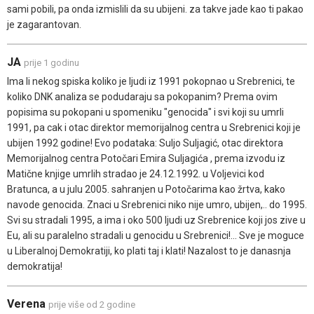
sami pobili, pa onda izmislili da su ubijeni. za takve jade kao ti pakao
je zagarantovan.
JA
prije 1 godinu
Ima li nekog spiska koliko je ljudi iz 1991 pokopnao u Srebrenici, te
koliko DNK analiza se podudaraju sa pokopanim? Prema ovim
popisima su pokopani u spomeniku "genocida" i svi koji su umrli
1991, pa cak i otac direktor memorijalnog centra u Srebrenici koji je
ubijen 1992 godine! Evo podataka: Suljo Suljagić, otac direktora
Memorijalnog centra Potočari Emira Suljagića , prema izvodu iz
Matične knjige umrlih stradao je 24.12.1992. u Voljevici kod
Bratunca, a u julu 2005. sahranjen u Potočarima kao žrtva, kako
navode genocida. Znaci u Srebrenici niko nije umro, ubijen,.. do 1995.
Svi su stradali 1995, a ima i oko 500 ljudi uz Srebrenice koji jos zive u
Eu, ali su paralelno stradali u genocidu u Srebrenici!... Sve je moguce
u Liberalnoj Demokratiji, ko plati taj i klati! Nazalost to je danasnja
demokratija!
Verena
prije više od 2 godine