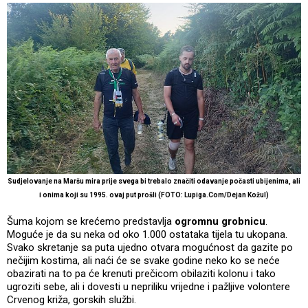
Sudjelovanje na Maršu mira prije svega bi trebalo značiti odavanje počasti ubijenima, ali
i onima koji su 1995. ovaj put prošli (FOTO: Lupiga.Com/Dejan Kožul)
Šuma kojom se krećemo predstavlja
ogromnu grobnicu
.
Moguće je da su neka od oko 1.000 ostataka tijela tu ukopana.
Svako skretanje sa puta ujedno otvara mogućnost da gazite po
nečijim kostima, ali naći će se svake godine neko ko se neće
obazirati na to pa će krenuti prečicom obilaziti kolonu i tako
ugroziti sebe, ali i dovesti u nepriliku vrijedne i pažljive volontere
Crvenog križa, gorskih službi.