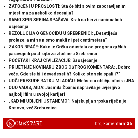
ZATOČENI U PROŠLOSTI: Šta će biti s ovim zaboravljenim
mjestima za nekoliko decenija?
SAMO SPIN SRBINA SPAŠAVA: Krah na berzi nacionalnih
osjećanja
REZOLUCIJA O GENOCIDU U SREBRENICI: „Desetljeća
prolaze, a mi se nismo makli ni pet centimetara“
ZAKON BRAĆE: Kako je Grčka odustala od progona grčkih
paravojnih postrojbi za zločine u Srebrenici
POČETAK I KRAJ CIVILIZACIJE: Saosjećanje
PRIJETNJE NOVINARU ZBOG OŠTROG KOMENTARA: „Dobro
veče. Gde ste bili devedesetih? Koliko ste sela spalili?“
UOČI PRESUDE RATKU MLADIĆU: Mefisto u obličju oficira JNA
QUO VADIS, AIDA: Jasmila Žbanić napravila je uvjerljivo
najbolji film u svojoj karijeri
„KAD MI UBIJENI USTANEMO“: Najskuplja srpska riječ nije
Kosovo, već Srebrenica
K
OMENTARI
broj komentara:
36