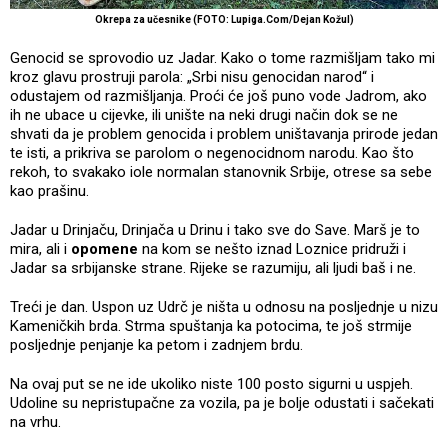
Okrepa za učesnike (FOTO: Lupiga.Com/Dejan Kožul)
Genocid se sprovodio uz Jadar. Kako o tome razmišljam tako mi
kroz glavu prostruji parola: „Srbi nisu genocidan narod“ i
odustajem od razmišljanja. Proći će još puno vode Jadrom, ako
ih ne ubace u cijevke, ili unište na neki drugi način dok se ne
shvati da je problem genocida i problem uništavanja prirode jedan
te isti, a prikriva se parolom o negenocidnom narodu. Kao što
rekoh, to svakako iole normalan stanovnik Srbije, otrese sa sebe
kao prašinu.
Jadar u Drinjaču, Drinjača u Drinu i tako sve do Save. Marš je to
mira, ali i
opomene
na kom se nešto iznad Loznice pridruži i
Jadar sa srbijanske strane. Rijeke se razumiju, ali ljudi baš i ne.
Treći je dan. Uspon uz Udrč je ništa u odnosu na posljednje u nizu
Kameničkih brda. Strma spuštanja ka potocima, te još strmije
posljednje penjanje ka petom i zadnjem brdu.
Na ovaj put se ne ide ukoliko niste 100 posto sigurni u uspjeh.
Udoline su nepristupačne za vozila, pa je bolje odustati i sačekati
na vrhu.