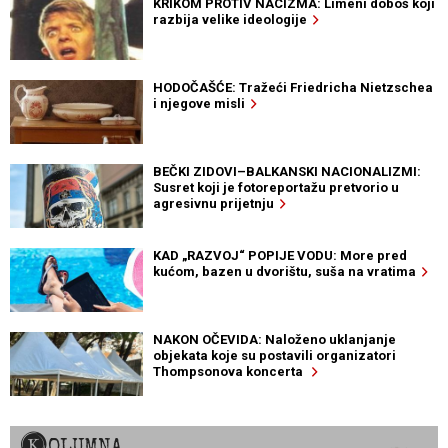
KRIKOM PROTIV NACIZMA: Limeni doboš koji
razbija velike ideologije
HODOČAŠĆE: Tražeći Friedricha Nietzschea
i njegove misli
BEČKI ZIDOVI–BALKANSKI NACIONALIZMI:
Susret koji je fotoreportažu pretvorio u
agresivnu prijetnju
KAD „RAZVOJ“ POPIJE VODU: More pred
kućom, bazen u dvorištu, suša na vratima
NAKON OČEVIDA: Naloženo uklanjanje
objekata koje su postavili organizatori
Thompsonova koncerta
KOLUMNA