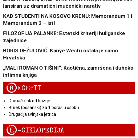
lansiran uz dramatični mučenički narativ
KAD STUDENTI NA KOSOVO KRENU: Memorandum 1 i
Memorandum 2 – isti
FILOZOFIJA PALANKE: Estetski kriteriji huliganske
zajednice
BORIS DEŽULOVIĆ: Kanye Westu ostala je samo
Hrvatska
„MALI ROMAN O TIŠINI“: Kaotična, zamršena i duboko
intimna knjiga
R
ECEPTI
Domaći sok od bazge
Burek (bosanski) za 1 odraslu osobu
Drugačija svinjska jetrica
E
-CIKLOPEDIJA