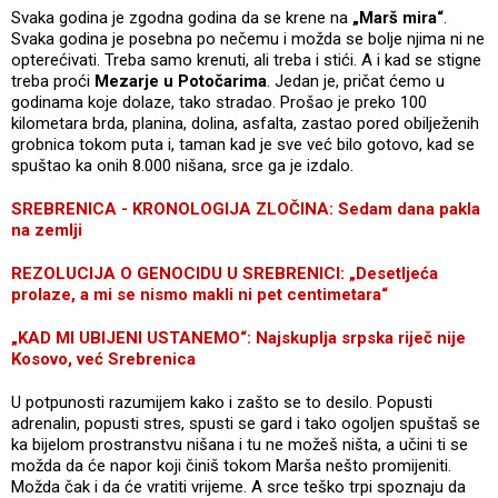
Svaka godina je zgodna godina da se krene na
„Marš mira“
.
Svaka godina je posebna po nečemu i možda se bolje njima ni ne
opterećivati. Treba samo krenuti, ali treba i stići. A i kad se stigne
treba proći
Mezarje u Potočarima
. Jedan je, pričat ćemo u
godinama koje dolaze, tako stradao. Prošao je preko 100
kilometara brda, planina, dolina, asfalta, zastao pored obilježenih
grobnica tokom puta i, taman kad je sve već bilo gotovo, kad se
spuštao ka onih 8.000 nišana, srce ga je izdalo.
SREBRENICA - KRONOLOGIJA ZLOČINA: Sedam dana pakla
na zemlji
REZOLUCIJA O GENOCIDU U SREBRENICI: „Desetljeća
prolaze, a mi se nismo makli ni pet centimetara“
„KAD MI UBIJENI USTANEMO“: Najskuplja srpska riječ nije
Kosovo, već Srebrenica
U potpunosti razumijem kako i zašto se to desilo. Popusti
adrenalin, popusti stres, spusti se gard i tako ogoljen spuštaš se
ka bijelom prostranstvu nišana i tu ne možeš ništa, a učini ti se
možda da će napor koji činiš tokom Marša nešto promijeniti.
Možda čak i da će vratiti vrijeme. A srce teško trpi spoznaju da