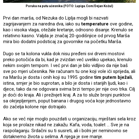
Poruka na putu učesnika (FOTO: Lupiga.Com/Dejan Kožul)
Prvi dan marša, od Nezuka do Liplja mogli bi nazvati
zagrijavanjem za naredna dva, iako su
temperature
ove godine,
kao i visoka vlaga, otežale kretanje, odnosno disanje. Krenulo se
relativno kasno. Valjda je značaj 20-godišnjice od prvog Marša
mira bio dodatni podsticaj za govornike na početku Marša.
Dugo se ta kolona vukla dok nisu pređeni svi drveni mostovi
preko potočića da bi, kad je zvizdan već uveliko upekao, krenulo
nekim svojim tempom. I već prvi dan je bilo vidljivo da nije baš
sve po mjeri učesnika. Ne računam tu one koji vole ići sprijeda, ali
na Maršu je dosta i onih koji su 1995. godine
tim putem bježali
,
istina, smjer je bio suprotan, a bilo je dosta i starijih ljudi, kao i
djece, tako da ne odgovara svima brzi tempo jer nije ovo trka. Cilj
je doći do kraja. Ali i preživjeti kraj. A za to služe brojni punktovi
sa okrjepljenjem, poput banana i drugog voća koje jednostavno
do začelja kolone nije dotrajalo.
Ako se već nije moglo pouzdati u organizaciju, mještani sela kroz
koja se prolaze nikad ne zakažu. Kafa, voda, toalet ... Sve je na
raspolaganju. Srdačni su ti susreti, ali i bolni jer neminovno se
dotaknemo života u selima. A njega je sve manje.