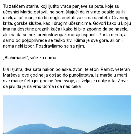
Tu zatičem starinu koji ljutito vraća panjeve sa puta, koje su
učesnici Marša ostavili, ne pomišljajući da ih vrate odakle su ih
uzeli, a još manje da bi mogli smetati vozilima saniteta, Crvenog
križa, gorske službe, kao i drugim učesnicima. Govori kako u Liplju
ima na desetine praznih kuća i kako bi bilo zgodno da se nasele,
ali zna da se neki preduslovi ipak moraju ispuniti. Posla nema, a
samo od poljoprivrede se teško živi. Klima je sve gora, ali on i
nema neki izbor. Pozdravljamo se sa njim.
„Alahimanet“, viče za nama.
U 9 izjutra, dva sata nakon polaska, zvoni telefon. Ramiz, veteran
Marševa, ove godine ja došao do punoljetstva. Iz marša u marš
sve manje šeta jer godine čine svoje, ali želja je i dalje ista. Zove
da javi da je na vrhu Udrča i da nas čeka.