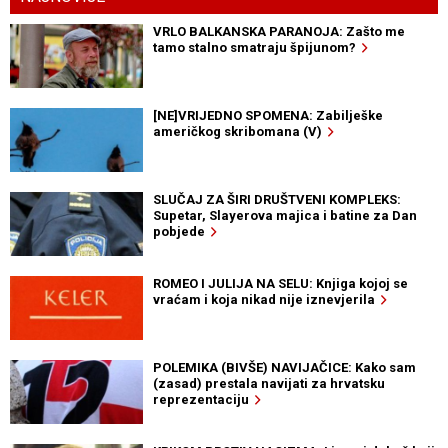
VRLO BALKANSKA PARANOJA: Zašto me
tamo stalno smatraju špijunom?
[NE]VRIJEDNO SPOMENA: Zabilješke
američkog skribomana (V)
SLUČAJ ZA ŠIRI DRUŠTVENI KOMPLEKS:
Supetar, Slayerova majica i batine za Dan
pobjede
ROMEO I JULIJA NA SELU: Knjiga kojoj se
vraćam i koja nikad nije iznevjerila
POLEMIKA (BIVŠE) NAVIJAČICE: Kako sam
(zasad) prestala navijati za hrvatsku
reprezentaciju