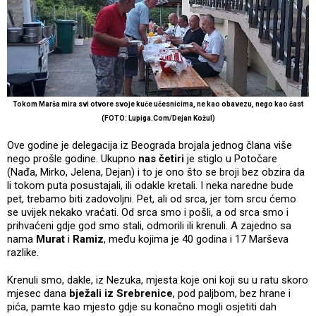
Tokom Marša mira svi otvore svoje kuće učesnicima, ne kao obavezu, nego kao čast
(FOTO: Lupiga.Com/Dejan Kožul)
Ove godine je delegacija iz Beograda brojala jednog člana više
nego prošle godine. Ukupno
nas četiri
je stiglo u Potočare
(Nađa, Mirko, Jelena, Dejan) i to je ono što se broji bez obzira da
li tokom puta posustajali, ili odakle kretali. I neka naredne bude
pet, trebamo biti zadovoljni. Pet, ali od srca, jer tom srcu ćemo
se uvijek nekako vraćati. Od srca smo i pošli, a od srca smo i
prihvaćeni gdje god smo stali, odmorili ili krenuli. A zajedno sa
nama
Murat
i
Ramiz
, među kojima je 40 godina i 17 Marševa
razlike.
Krenuli smo, dakle, iz Nezuka, mjesta koje oni koji su u ratu skoro
mjesec dana
bježali iz Srebrenice
, pod paljbom, bez hrane i
pića, pamte kao mjesto gdje su konačno mogli osjetiti dah