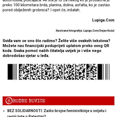
preko 100 kilometara brda, planina, dolina, asfalta, ko je zastao
pored obilježenih grobnica? I opet će, inšalah.
Lupiga.Com
Naslovna fotografija: Lupiga.Com/Dejan Kožul
Sviđa vam se ono što radimo? Želite više ovakvih tekstova?
Možete nas financijski poduprijeti uplatom preko ovog QR
koda. Svaka pomoć naših čitatelja uvijek je i više nego
dobrodošao vjetar u leđa.
S
RODNE NOVICE
BEZ SOLIDARNOSTI: Zašto brojne feministkinje u svijetu i
regiji šute o Palestini?