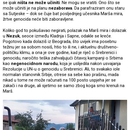
se ipak
ništa ne može učiniti
. Ne mogu se vratiti. Ono što se
može učiniti je na planu
nezaborava
. Da parafraziram onu staru
sa Sutjeske – dok se čuje bat posljednjeg učesnika Marša mira,
žrtve genocida neće biti zaboravljene.
Koliko god to pokušavao negirati, polazak na Marš mira i dolazak
u
Nezuk
, seoce između Kladnja i Sapne, odakle se kreće.
Pogotovo kada dolaziš iz Beograda, što uvijek ima posebnu
težinu jer sa sobom nosiš, htio to ili ne, i aktuelnu društveno-
političku klimu, a ona je ove godine, kad je riječ o Srebrenici i
genocidu, naročito teška zahvaljujući čitavoj kampanji o Srbima
kao
negenocidnom narodu
, koja je uslijedila nakon usvajanja
Rezolucije u UN-u o genocidu u Srebrenici. Ali, to svakako iole
normalan stanovnik Srbije, otrese sa sebe kao prašinu, mada
nikad u tome ne može računati na 100 posto uspjeha jer se
zakači i na druge, ali sjetimo se samo zbog koga smo krenuli na
Marš.