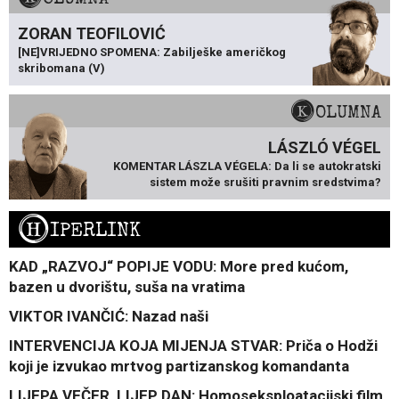
ZORAN TEOFILOVIĆ
[NE]VRIJEDNO SPOMENA: Zabilješke američkog
skribomana (V)
KOLUMNA
LÁSZLÓ VÉGEL
KOMENTAR LÁSZLA VÉGELA: Da li se autokratski
sistem može srušiti pravnim sredstvima?
H
IPERLINK
KAD „RAZVOJ“ POPIJE VODU: More pred kućom,
bazen u dvorištu, suša na vratima
VIKTOR IVANČIĆ: Nazad naši
INTERVENCIJA KOJA MIJENJA STVAR: Priča o Hodži
koji je izvukao mrtvog partizanskog komandanta
LIJEPA VEČER, LIJEP DAN: Homoseksploatacijski film