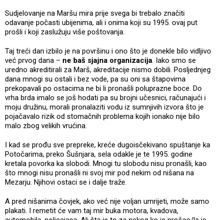
Sudjelovanje na Maršu mira prije svega bi trebalo značiti
odavanje počasti ubijenima, ali i onima koji su 1995. ovaj put
prošli i koji zaslužuju više poštovanja.
Taj treći dan izbilo je na površinu i ono što je donekle bilo vidljivo
već prvog dana –
ne baš sjajna organizacija
. Iako smo se
uredno akreditirali za Marš, akreditacije nismo dobili. Posljednjeg
dana mnogi su ostali i bez vode, pa su oni sa štapovima
prekopavali po ostacima ne bi li pronašli poluprazne boce. Do
vrha brda imalo se još hodati pa su brojni učesnici, računajući i
moju družinu, morali pronalaziti vodu iz sumnjivih izvora što je
pojačavalo rizik od stomačnih problema kojih ionako nije bilo
malo zbog velikih vrućina.
I kad se prođu sve prepreke, kreće dugoisčekivano spuštanje ka
Potočarima, preko Šušnjara, sela odakle je te 1995. godine
kretala povorka ka slobodi. Mnogi tu slobodu nisu pronašli, kao
što mnogi nisu pronašli ni svoj mir pod nekim od nišana na
Mezarju. Njihovi ostaci se i dalje traže.
A pred nišanima čovjek, ako već nije voljan umrijeti, može samo
plakati. I remetit će vam taj mir buka motora, kvadova,
automobila, policajaca. Ali šta je to za nekog ko je prošao/la je