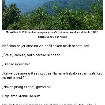
Mitski Udrč te 1995. godine mnogima je značio još samo korak do slobode (FOTO:
Lupiga.Com/Dejan Kožul)
Načekao se jer smo na vrh došli nakon nekih sedam sati.
„Šta si, Ramize, radio otkako si došao?“
„Gledao učesnike“
„Kakve učesnike u 9 sati izjutra? Nama je trebalo sedam sati. Kad
su oni krenuli?“
„Nakon prvog ezana“, govori on.
Dalje smo krenuli sa njim.