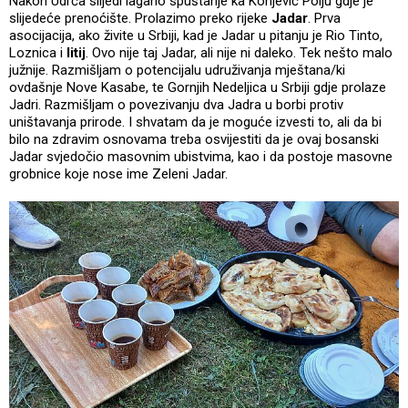
Nakon Udrča slijedi lagano spuštanje ka Konjević Polju gdje je
slijedeće prenoćište. Prolazimo preko rijeke
Jadar
. Prva
asocijacija, ako živite u Srbiji, kad je Jadar u pitanju je Rio Tinto,
Loznica i
litij
. Ovo nije taj Jadar, ali nije ni daleko. Tek nešto malo
južnije. Razmišljam o potencijalu udruživanja mještana/ki
ovdašnje Nove Kasabe, te Gornjih Nedeljica u Srbiji gdje prolaze
Jadri. Razmišljam o povezivanju dva Jadra u borbi protiv
uništavanja prirode. I shvatam da je moguće izvesti to, ali da bi
bilo na zdravim osnovama treba osvijestiti da je ovaj bosanski
Jadar svjedočio masovnim ubistvima, kao i da postoje masovne
grobnice koje nose ime Zeleni Jadar.