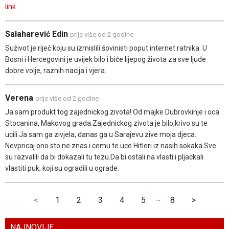
link
Salaharević Edin
prije više od 2 godine
Suživot je riječ koju su izmislili šovinisti poput internet ratnika. U
Bosni i Hercegovini je uvijek bilo i biće lijepog života za sve ljude
dobre volje, raznih nacija i vjera.
Verena
prije više od 2 godine
Ja sam produkt tog zajednickog zivota! Od majke Dubrovkinje i oca
Stocanina, Makovog grada.Zajednickog zivota je bilo,krivo su te
ucili.Ja sam ga zivjela, danas ga u Sarajevu zive moja djeca.
Nevpricaj ono sto ne znas i cemu te uce Hitleri iz nasih sokaka.Sve
su razvalili da bi dokazali tu tezu.Da bi ostali na vlasti i pljackali
vlastiti puk, koji su ogradili u ograde.
…
<
1
2
3
4
5
8
>
NAJNOVIJE