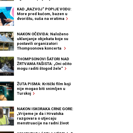
KAD „RAZVOJ“ POPIJE VODU:
More pred kućom, bazen u
dvorištu, suša na vratima
NAKON OČEVIDA: Naloženo
uklanjanje objekata koje su
postavili organizatori
Thompsonova koncerta
THOMPSONOVI ŠATORI NAD
ŽRTVAMA FAŠISTA: „Oni očito
mogu raditi štogod žele“
ŽUTA PISMA: Kritički film koji
nije mogao biti snimljen u
Turskoj
NAKON ISKORAKA CRNE GORE:
„Vrijeme je da i Hrvatska
razgovara o utjecaju
menstruacije na radni život
žena“