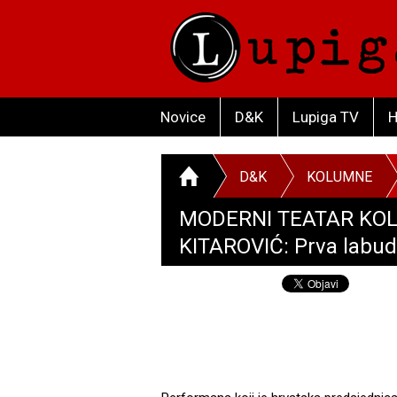
Novice
D&K
Lupiga TV
H
D&K
KOLUMNE
MODERNI TEATAR KO
KITAROVIĆ: Prva labudic