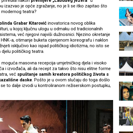
 priredila nakon
premijere „Labuđeg jezera“
u
izazvao je opće zgražanje, no je li se itko zapitao što
t modernog teatra?
linda Grabar Kitarović
inovatorica novog oblika
lturi, u kojoj ključnu ulogu u odmaku od tradicionalnih
sistema, već njegovi najviši dužnosnici. Njezino okretanje
 HNK-a, otimanje buketa cijenjenom koreografu i naklon
ivjeti isključivo kao ispad političkog idiotizma, no isto se
djelu političkog teatra.
je moguća masovna recepcija umjetničkog djela i visoko
a i izvođača, ali da recept za takvo što nisu elitne forme
atra, već
spuštanje samih kreatora političkog života s
kazališne daske
. Pošto je u ovom slučaju do toga došlo
 se to dalje izvodi u kontroliranom režiserskom postupku,