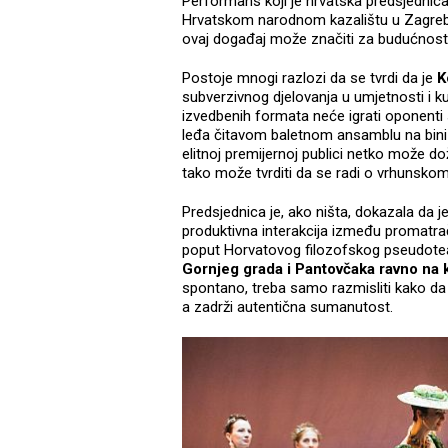
Performans koji je hrvatska predsjednica
Hrvatskom narodnom kazalištu u Zagrebu 
ovaj događaj može značiti za budućnos
Postoje mnogi razlozi da se tvrdi da je
Ko
subverzivnog djelovanja u umjetnosti i ku
izvedbenih formata neće igrati oponenti 
leđa čitavom baletnom ansamblu na bini
elitnoj premijernoj publici netko može dož
tako može tvrditi da se radi o vrhunskom 
Predsjednica je, ako ništa, dokazala da 
produktivna interakcija između promatrač
poput Horvatovog filozofskog pseudote
Gornjeg grada i Pantovčaka ravno na 
spontano, treba samo razmisliti kako da
a zadrži autentična sumanutost.