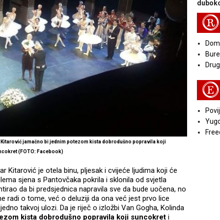
duboko
R
Doma
Bure
Druga
E
Povij
Yugo
Free
ar Kitarović jamačno bi jednim potezom kista dobrodušno popravila koji
ncokret (FOTO: Facebook)
r Kitarović je otela binu, pljesak i cvijeće ljudima koji će
golema sjena s Pantovčaka pokrila i sklonila od svjetla
tirao da bi predsjednica napravila sve da bude uočena, no
radi o tome, već o deluziji da ona već jest prvo lice
jedno takvoj ulozi. Da je riječ o izložbi Van Gogha, Kolinda
ezom kista dobrodušno popravila koji suncokret
i