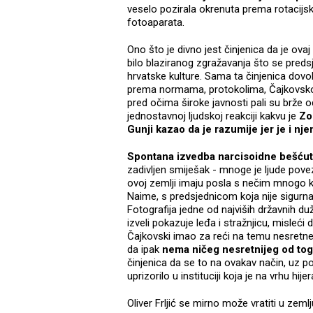
veselo pozirala okrenuta prema rotacijski
fotoaparata.
Ono što je divno jest činjenica da je ovaj
bilo blaziranog zgražavanja što se predsje
hrvatske kulture. Sama ta činjenica dovol
prema normama, protokolima, Čajkovskom,
pred očima široke javnosti pali su brže od
jednostavnoj ljudskoj reakciji kakvu je
Zo
Gunji kazao da je razumije jer je i nj
Spontana izvedba narcisoidne bešćutn
zadivljen smiješak - mnoge je ljude pove
ovoj zemlji imaju posla s nečim mnogo k
Naime, s predsjednicom koja nije sigurna 
Fotografija jedne od najviših državnih d
izveli pokazuje leđa i stražnjicu, misleći
Čajkovski imao za reći na temu nesretne 
da ipak
nema ničeg nesretnijeg od toga
činjenica da se to na ovakav način, uz 
uprizorilo u instituciji koja je na vrhu hije
Oliver Frljić se mirno može vratiti u zemlj