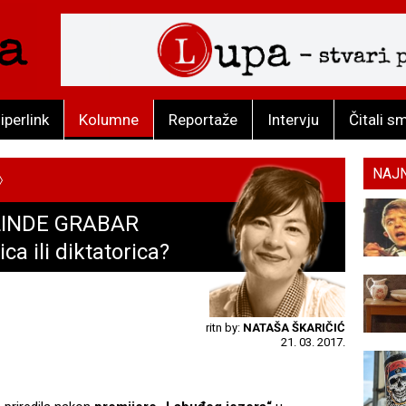
iperlink
Kolumne
Reportaže
Intervju
Čitali s
NAJ
LINDE GRABAR
a ili diktatorica?
ritn by:
NATAŠA ŠKARIČIĆ
21. 03. 2017.