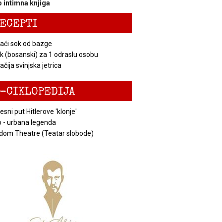
 intimna knjiga
ECEPTI
ći sok od bazge
k (bosanski) za 1 odraslu osobu
čija svinjska jetrica
-CIKLOPEDIJA
esni put Hitlerove 'klonje'
 - urbana legenda
dom Theatre (Teatar slobode)