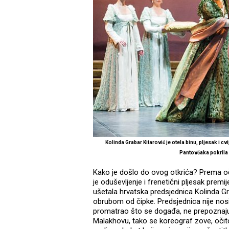
Kolinda Grabar Kitarović je otela binu, pljesak i cv
Pantovčaka pokrila i
Kako je došlo do ovog otkrića? Prema o
je oduševljenje i frenetični pljesak premij
ušetala hrvatska predsjednica Kolinda Grab
obrubom od čipke. Predsjednica nije nosi
promatrao što se događa, ne prepoznajuć
Malakhovu, tako se koreograf zove, očit