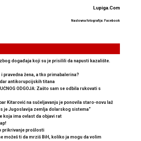
Lupiga.Com
Naslovna fotografija: Facebook
 događaja koji su je prisilili da napusti kazalište.
i pravedna žena, a tko primabalerina?
ar antikorupcijskih titana
UĆNOG ODGOJA: Zašto sam se odbila rukovati s
Kitarović na sučeljavanju je ponovila staro-novu laž
je Jugoslavija zemlja dolarskog sistema“
koja ima ovlast da objavi rat
ap!
prikrivanje prošlosti
možeš ti da mrziš BiH, koliko ja mogu da volim