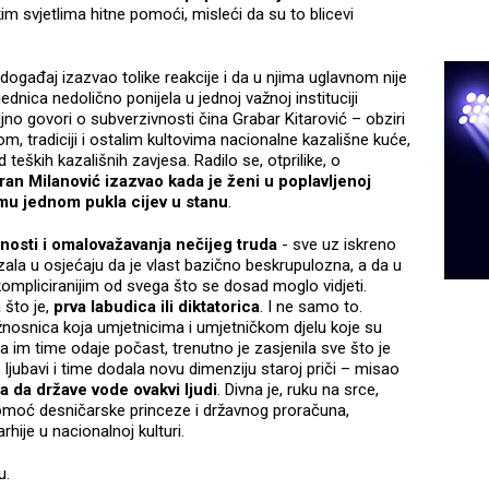
m svjetlima hitne pomoći, misleći da su to blicevi
 događaj izazvao tolike reakcije i da u njima uglavnom nije
dnica nedolično ponijela u jednoj važnoj instituciji
jno govori o subverzivnosti čina Grabar Kitarović – obziri
 tradiciji i ostalim kultovima nacionalne kazališne kuće,
 teških kazališnih zavjesa. Radilo se, otprilike, o
ran Milanović izazvao kada je ženi u poplavljenoj
emu jednom pukla cijev u stanu
.
osti i omalovažavanja nečijeg truda
- sve uz iskreno
zala u osjećaju da je vlast bazično beskrupulozna, a da u
ompliciranijim od svega što se dosad moglo vidjeti.
što je,
prva labudica ili diktatorica
. I ne samo to.
užnosnica koja umjetnicima i umjetničkom djelu koje su
 da im time odaje počast, trenutno je zasjenila sve što je
ljubavi i time dodala novu dimenziju staroj priči – misao
 da države vode ovakvi ljudi
. Divna je, ruku na srce,
pomoć desničarske princeze i državnog proračuna,
rarhije u nacionalnoj kulturi.
u.