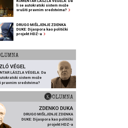
KOMENTAR LÁSZLA VÉGELA: Da
li se autokratski sistem može
srušiti pravnim sredstvima?
DRUGO MIŠLJENJE ZDENKA
DUKE: Dijaspora kao politički
projekt HDZ-a
KOLUMNA
ZLÓ VÉGEL
NTAR LÁSZLA VÉGELA: Da
 autokratski sistem može
ti pravnim sredstvima?
KOLUMNA
ZDENKO DUKA
DRUGO MIŠLJENJE ZDENKA
DUKE: Dijaspora kao politički
projekt HDZ-a