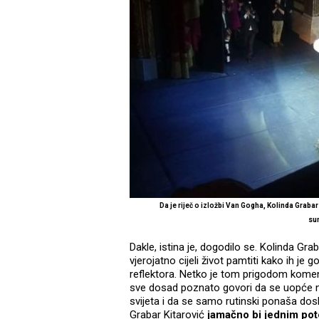
Da je riječ o izložbi Van Gogha, Kolinda Grab
su
Dakle, istina je, dogodilo se. Kolinda Graba
vjerojatno cijeli život pamtiti kako ih je 
reflektora. Netko je tom prigodom komen
sve dosad poznato govori da se uopće ne 
svijeta i da se samo rutinski ponaša dosl
Grabar Kitarović
jamačno bi jednim pot