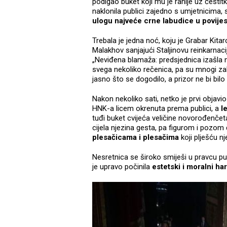
podigao buket koji mu je ranije uz česti
naklonila publici zajedno s umjetnicima, 
ulogu najveće crne labudice u povijes
Trebala je jedna noć, koju je Grabar Kita
Malakhov sanjajući Staljinovu reinkarnacij
„Neviđena blamaža: predsjednica izašla n
svega nekoliko rečenica, pa su mnogi zaklj
jasno što se dogodilo, a prizor ne bi bilo 
Nakon nekoliko sati, netko je prvi objavio
HNK-a licem okrenuta prema publici, a
l
tuđi buket cvijeća veličine novorođenčeta
cijela njezina gesta, pa figurom i pozom 
plesačicama i plesačima
koji plješću 
Nesretnica se široko smiješi u pravcu pu
je upravo počinila
estetski i moralni har