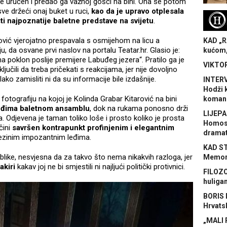
tke uručen i predao ga važnoj gošći na bini. Ona se potom
sve držeći onaj buket u ruci,
kao da je upravo otplesala
H
ti najpoznatije baletne predstave na svijetu
.
rović vjerojatno prespavala s osmijehom na licu a
KAD „R
u, da osvane prvi naslov na portalu Teatar.hr. Glasio je:
kućom,
a poklon poslije premijere Labuđeg jezera“. Pratilo ga je
VIKTOR
učili da treba pričekati s reakcijama, jer nije dovoljno
lako zamisliti ni da su informacije bile izdašnije.
INTERV
Hodži 
 fotografiju na kojoj je Kolinda Grabar Kitarović na bini
koman
eđima baletnom ansamblu
, dok na rukama ponosno drži
LIJEPA
. Odjevena je taman toliko loše i prosto koliko je prosta
Homose
čini
savršen kontrapunkt profinjenim i elegantnim
dramat
njezinim impozantnim leđima.
KAD S
blike, nesvjesna da za takvo što nema nikakvih razloga, jer
Memora
akiri
kakav joj ne bi smjestili ni najljući politički protivnici.
FILOZO
huliga
BORIS 
Hrvats
„MALI 