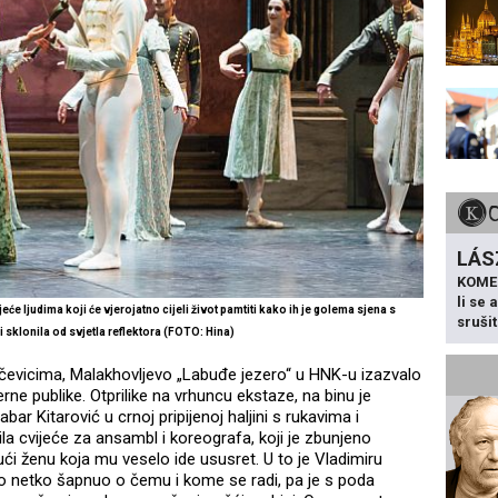
LÁS
KOME
li se
ijeće ljudima koji će vjerojatno cijeli život pamtiti kako ih je golema sjena s
sruši
 sklonila od svjetla reflektora (FOTO: Hina)
čevicima, Malakhovljevo „Labuđe jezero“ u HNK-u izazvalo
erne publike. Otprilike na vrhuncu ekstaze, na binu je
ar Kitarović u crnoj pripijenoj haljini s rukavima i
la cvijeće za ansambl i koreografa, koji je zbunjeno
i ženu koja mu veselo ide ususret. U to je Vladimiru
o netko šapnuo o čemu i kome se radi, pa je s poda