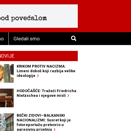
mo
Gledali smo
NOVIJE
KRIKOM PROTIV NACIZMA:
Limeni doboš koji razbija velike
ideologije
HODOČAŠĆE: Tražeći Friedricha
Nietzschea i njegove misli
BEČKI ZIDOVI–BALKANSKI
NACIONALIZMI: Susret koji je
fotoreportažu pretvorio u
agresivnu prijetnju