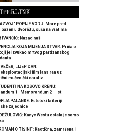
IPERLINK
AZVOJ“ POPIJE VODU: More pred
 bazen u dvorištu, suša na vratima
 IVANČIĆ: Nazad naši
ENCIJA KOJA MIJENJA STVAR: Priča o
koji je izvukao mrtvog partizanskog
danta
 VEČER, LIJEP DAN:
ksploatacijski film lansiran uz
ični mučenički narativ
TUDENTI NA KOSOVO KRENU:
ndum 1 i Memorandum 2 – isti
FIJA PALANKE: Estetski kriteriji
nske zajednice
DEŽULOVIĆ: Kanye Westu ostala je samo
ka
ROMAN O TIŠINI“: Kaotična, zamršena i