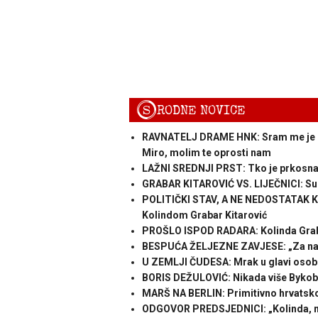
S
RODNE NOVICE
RAVNATELJ DRAME HNK: Sram me je zbog
Miro, molim te oprosti nam
LAŽNI SREDNJI PRST: Tko je prkosna 
GRABAR KITAROVIĆ VS. LIJEČNICI: Sud
POLITIČKI STAV, A NE NEDOSTATAK K
Kolindom Grabar Kitarović
PROŠLO ISPOD RADARA: Kolinda Grabar 
BESPUĆA ŽELJEZNE ZAVJESE: „Za nas 
U ZEMLJI ČUDESA: Mrak u glavi osobe 
BORIS DEŽULOVIĆ: Nikada više Bykob
MARŠ NA BERLIN: Primitivno hrvatsko 
ODGOVOR PREDSJEDNICI: „Kolinda, ne 