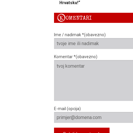
Hrvatsku!“
K
OMENTARI
Ime / nadimak *(obavezno)
Komentar *(obavezno)
E-mail (opcija)