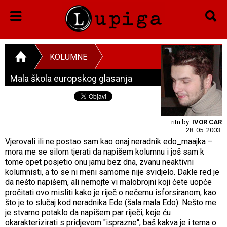
KOLUMNE
Mala škola europskog glasanja
ritn by:
IVOR CAR
28. 05. 2003.
Vjerovali ili ne postao sam kao onaj neradnik edo_maajka –
mora me se silom tjerati da napišem kolumnu i još sam k
tome opet posjetio onu jamu bez dna, zvanu neaktivni
kolumnisti, a to se ni meni samome nije svidjelo. Dakle red je
da nešto napišem, ali nemojte vi malobrojni koji ćete uopće
pročitati ovo misliti kako je riječ o nečemu isforsiranom, kao
što je to slučaj kod neradnika Ede (šala mala Edo). Nešto me
je stvarno potaklo da napišem par riječi, koje ću
okarakterizirati s pridjevom "isprazne“, baš kakva je i tema o