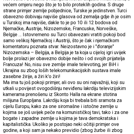
većem omjeru nego što je to bilo proteklih godina. S druge
strane primjer zemlje pobjednice, Turske je jedinstven. Turci
obavezno dobivaju najviše glasova od zemalja gdje ih je osim
u Turskoj ima najviše, dakle to je po 10 ili 12 bodova od
Njemačke, Austrije, Nizozemske, Francuske, Norveške,
Belgije … Istovremeno su Turci obavezani vratiti pokoji bod
samo velikoj Njemačkoj i Austriji, što je čak i njemačkom
komentatoru poznata stvar. Neizostavno je i "đoranje"
Nizozemska – Belgija, a Belgija je ta koja u cijeloj igri uvijek
bolje prolazi jer obavezno dobije nešto i od svojih prijatelja
Francuza! No, nisu sve zemlje imale televoting, jer BiH i
Ukrajina su zbog loših telekomunikacijskih sustava imale
zasebne žirije, a žiri k'o žiri!
Ma ima tu još pokoji primjer, ali ovo su oni najvažniji, koji su
utkali u povijest ovogodišnju neviđenu lakrdiju televizijskim
kamerama prenošenu iz Skonto Halla na ekrane stotina
milijuna Europljana. Lakrdiju koja bi trebala biti sramota za
cijelu Europu, kako za one siromašne i istočne zemlje u
kojima se još uvijek peče na komunističkoj tavi, tako i za one
bogate i zapadne zemlje u kojima je tava demokratska i
kapitalistička. Ukoliko je postojao neki očitiji primjer ove
godine, a koji sam ja nekako previdio (zbog žurbe ili zbog