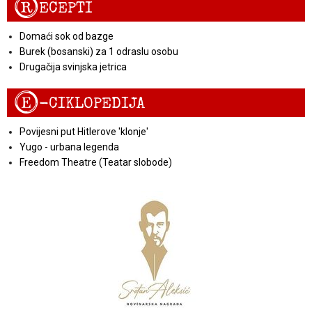
R
ECEPTI
Domaći sok od bazge
Burek (bosanski) za 1 odraslu osobu
Drugačija svinjska jetrica
E
-CIKLOPEDIJA
Povijesni put Hitlerove 'klonje'
Yugo - urbana legenda
Freedom Theatre (Teatar slobode)