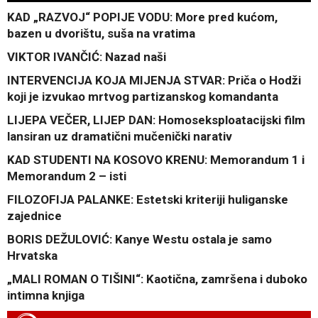
KAD „RAZVOJ“ POPIJE VODU: More pred kućom,
bazen u dvorištu, suša na vratima
VIKTOR IVANČIĆ: Nazad naši
INTERVENCIJA KOJA MIJENJA STVAR: Priča o Hodži
koji je izvukao mrtvog partizanskog komandanta
LIJEPA VEČER, LIJEP DAN: Homoseksploatacijski film
lansiran uz dramatični mučenički narativ
KAD STUDENTI NA KOSOVO KRENU: Memorandum 1 i
Memorandum 2 – isti
FILOZOFIJA PALANKE: Estetski kriteriji huliganske
zajednice
BORIS DEŽULOVIĆ: Kanye Westu ostala je samo
Hrvatska
„MALI ROMAN O TIŠINI“: Kaotična, zamršena i duboko
intimna knjiga