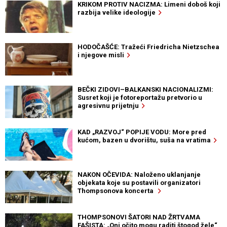
KRIKOM PROTIV NACIZMA: Limeni doboš koji
razbija velike ideologije
HODOČAŠĆE: Tražeći Friedricha Nietzschea
i njegove misli
BEČKI ZIDOVI–BALKANSKI NACIONALIZMI:
Susret koji je fotoreportažu pretvorio u
agresivnu prijetnju
KAD „RAZVOJ“ POPIJE VODU: More pred
kućom, bazen u dvorištu, suša na vratima
NAKON OČEVIDA: Naloženo uklanjanje
objekata koje su postavili organizatori
Thompsonova koncerta
THOMPSONOVI ŠATORI NAD ŽRTVAMA
FAŠISTA: „Oni očito mogu raditi štogod žele“