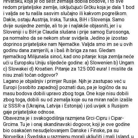
Hrvatsku, koja je od šest zemalja dobila bodove, i to sve
redom prijateljske zemlje, isključujući Grčku koja je dala 1 bod
i valjda se tu našla sasvim slučajno ili kakvom pogreškom.
Dakle, ostaju Austrija, Irska, Turska, BiH i Slovenija. Samo
dvije susjedne zemlje, ali to je i najlakše objasniti, jer i u
Sloveniji i u BiH je Claudia slušana i prije samog Eurosonga,
pa normalno da se nekom stvar svidjela. Jedino je izostao
doprinos prijateljske nam Njemačke. Valjda smo im se u ovih
godinu dana zamjerili, a i baš ih briga za nas. Gledam
njemačkog Milijunaša sinoć, kad ono pitanje: koja zemlja neće
ući u Europsku Uniju slijedeće godine: a) Slowenien b) Ungarn
c) Slowakei d) Kroatien. Pitanje za 125 000 eura! I mislite da
nisu znali točan odgovor?
Lagano je objašnjiv i primjer Rusije. Njih je zastupao već u
Europi (osobito zapadnoj) poznati duo, pa je logično da su
masu bodova dobili upravo zbog toga. One koje nisu dobili
zbog toga, dobili su od zemalja koje su na miran način izašle
iz SSSR-a (Ukrajina, Latvija i Estonija) i još uvijek s Rusijom
gaje prijateljske odnose.
Obavezna je i svakogodišnja razmjena Grci-Cipru i Cipar-
Grcima. Tu je i onaj skandinavski dogovor, koji je ove godine
bio osakaćen nesudjelovanjem Danske i Finske, pa su
Norveška i Švedska u razmjenu morali uključiti i mali Island, u