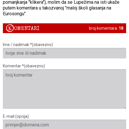
pomanjkanja "klikera"), molim da se Lupežima na isti ukaže
putem komentara u takozvanoj "maloj školi glasanja na
Eurosongu".
K
OMENTARI
broj komentara:
18
Ime / nadimak *(obavezno)
Komentar *(obavezno)
E-mail (opcija)