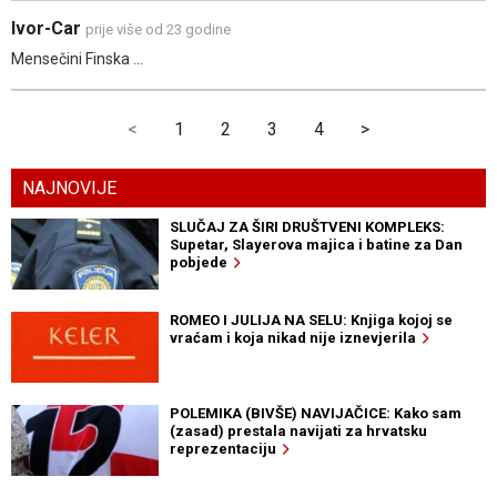
Ivor-Car
prije više od 23 godine
Mensečini Finska ...
<
1
2
3
4
>
NAJNOVIJE
SLUČAJ ZA ŠIRI DRUŠTVENI KOMPLEKS:
Supetar, Slayerova majica i batine za Dan
pobjede
ROMEO I JULIJA NA SELU: Knjiga kojoj se
vraćam i koja nikad nije iznevjerila
POLEMIKA (BIVŠE) NAVIJAČICE: Kako sam
(zasad) prestala navijati za hrvatsku
reprezentaciju