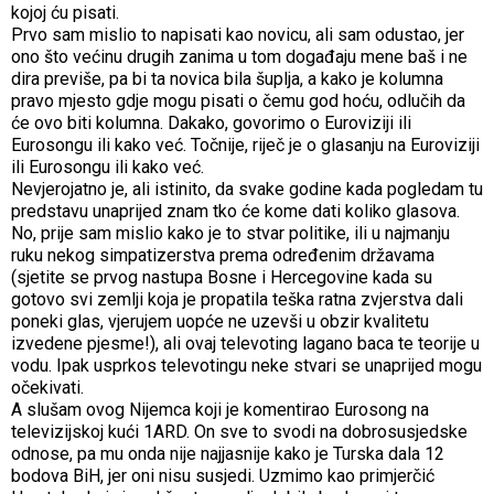
kojoj ću pisati.
Prvo sam mislio to napisati kao novicu, ali sam odustao, jer
ono što većinu drugih zanima u tom događaju mene baš i ne
dira previše, pa bi ta novica bila šuplja, a kako je kolumna
pravo mjesto gdje mogu pisati o čemu god hoću, odlučih da
će ovo biti kolumna. Dakako, govorimo o Euroviziji ili
Eurosongu ili kako već. Točnije, riječ je o glasanju na Euroviziji
ili Eurosongu ili kako već.
Nevjerojatno je, ali istinito, da svake godine kada pogledam tu
predstavu unaprijed znam tko će kome dati koliko glasova.
No, prije sam mislio kako je to stvar politike, ili u najmanju
ruku nekog simpatizerstva prema određenim državama
(sjetite se prvog nastupa Bosne i Hercegovine kada su
gotovo svi zemlji koja je propatila teška ratna zvjerstva dali
poneki glas, vjerujem uopće ne uzevši u obzir kvalitetu
izvedene pjesme!), ali ovaj televoting lagano baca te teorije u
vodu. Ipak usprkos televotingu neke stvari se unaprijed mogu
očekivati.
A slušam ovog Nijemca koji je komentirao Eurosong na
televizijskoj kući 1ARD. On sve to svodi na dobrosusjedske
odnose, pa mu onda nije najjasnije kako je Turska dala 12
bodova BiH, jer oni nisu susjedi. Uzmimo kao primjerčić