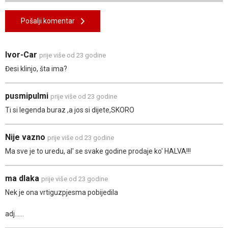
Pošalji komentar
Ivor-Car
prije više od 23 godine
Đesi klinjo, šta ima?
pusmipulmi
prije više od 23 godine
Ti si legenda buraz ,a jos si dijete,SKORO
Nije vazno
prije više od 23 godine
Ma sve je to uredu, al' se svake godine prodaje ko' HALVA!!!
ma dlaka
prije više od 23 godine
Nek je ona vrtiguzpjesma pobijedila
adj......