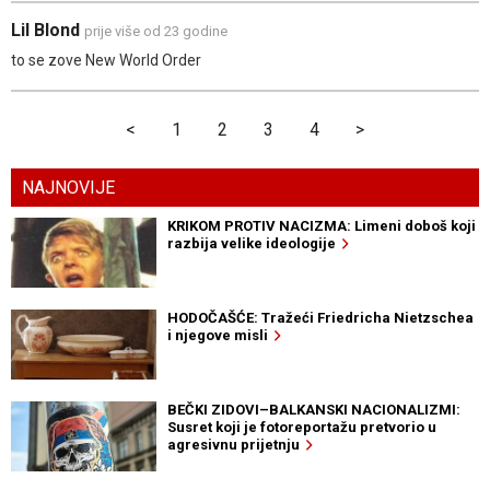
Lil Blond
prije više od 23 godine
to se zove New World Order
<
1
2
3
4
>
NAJNOVIJE
KRIKOM PROTIV NACIZMA: Limeni doboš koji
razbija velike ideologije
HODOČAŠĆE: Tražeći Friedricha Nietzschea
i njegove misli
BEČKI ZIDOVI–BALKANSKI NACIONALIZMI:
Susret koji je fotoreportažu pretvorio u
agresivnu prijetnju