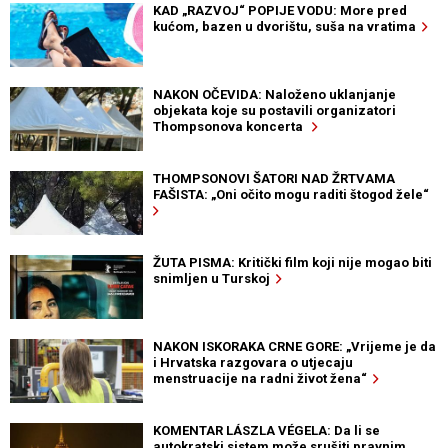
KAD „RAZVOJ“ POPIJE VODU: More pred
kućom, bazen u dvorištu, suša na vratima
NAKON OČEVIDA: Naloženo uklanjanje
objekata koje su postavili organizatori
Thompsonova koncerta
THOMPSONOVI ŠATORI NAD ŽRTVAMA
FAŠISTA: „Oni očito mogu raditi štogod žele“
ŽUTA PISMA: Kritički film koji nije mogao biti
snimljen u Turskoj
NAKON ISKORAKA CRNE GORE: „Vrijeme je da
i Hrvatska razgovara o utjecaju
menstruacije na radni život žena“
KOMENTAR LÁSZLA VÉGELA: Da li se
autokratski sistem može srušiti pravnim