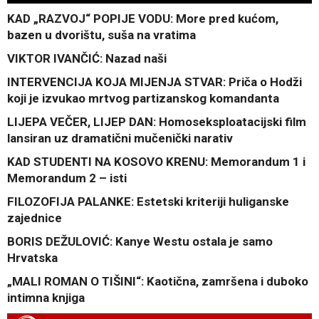
KAD „RAZVOJ“ POPIJE VODU: More pred kućom,
bazen u dvorištu, suša na vratima
VIKTOR IVANČIĆ: Nazad naši
INTERVENCIJA KOJA MIJENJA STVAR: Priča o Hodži
koji je izvukao mrtvog partizanskog komandanta
LIJEPA VEČER, LIJEP DAN: Homoseksploatacijski film
lansiran uz dramatični mučenički narativ
KAD STUDENTI NA KOSOVO KRENU: Memorandum 1 i
Memorandum 2 – isti
FILOZOFIJA PALANKE: Estetski kriteriji huliganske
zajednice
BORIS DEŽULOVIĆ: Kanye Westu ostala je samo
Hrvatska
„MALI ROMAN O TIŠINI“: Kaotična, zamršena i duboko
intimna knjiga