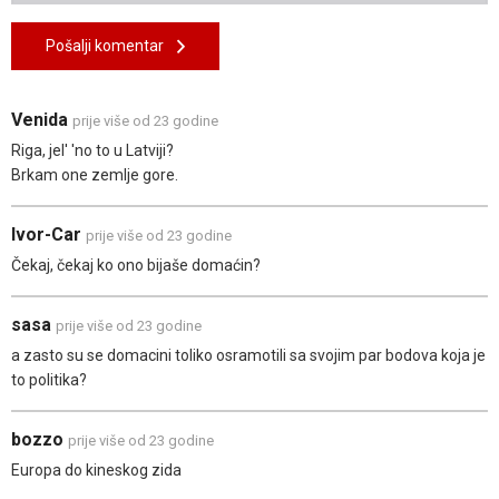
Pošalji komentar
Venida
prije više od 23 godine
Riga, jel' 'no to u Latviji?
Brkam one zemlje gore.
Ivor-Car
prije više od 23 godine
Čekaj, čekaj ko ono bijaše domaćin?
sasa
prije više od 23 godine
a zasto su se domacini toliko osramotili sa svojim par bodova koja je
to politika?
bozzo
prije više od 23 godine
Europa do kineskog zida