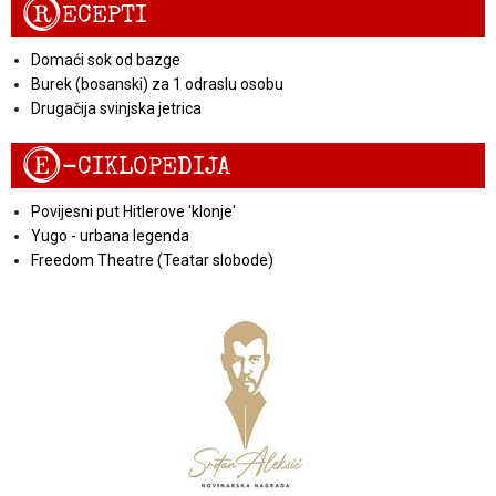
R
ECEPTI
Domaći sok od bazge
Burek (bosanski) za 1 odraslu osobu
Drugačija svinjska jetrica
E
-CIKLOPEDIJA
Povijesni put Hitlerove 'klonje'
Yugo - urbana legenda
Freedom Theatre (Teatar slobode)