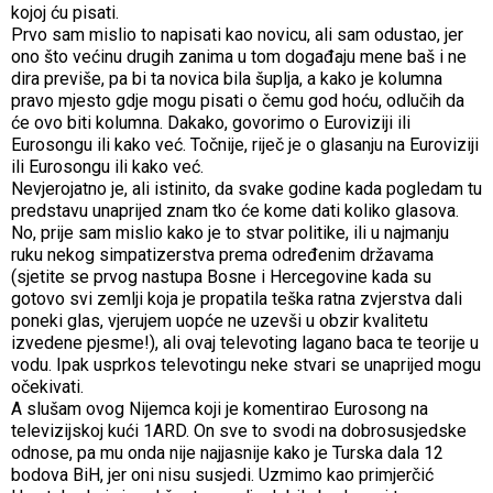
kojoj ću pisati.
Prvo sam mislio to napisati kao novicu, ali sam odustao, jer
ono što većinu drugih zanima u tom događaju mene baš i ne
dira previše, pa bi ta novica bila šuplja, a kako je kolumna
pravo mjesto gdje mogu pisati o čemu god hoću, odlučih da
će ovo biti kolumna. Dakako, govorimo o Euroviziji ili
Eurosongu ili kako već. Točnije, riječ je o glasanju na Euroviziji
ili Eurosongu ili kako već.
Nevjerojatno je, ali istinito, da svake godine kada pogledam tu
predstavu unaprijed znam tko će kome dati koliko glasova.
No, prije sam mislio kako je to stvar politike, ili u najmanju
ruku nekog simpatizerstva prema određenim državama
(sjetite se prvog nastupa Bosne i Hercegovine kada su
gotovo svi zemlji koja je propatila teška ratna zvjerstva dali
poneki glas, vjerujem uopće ne uzevši u obzir kvalitetu
izvedene pjesme!), ali ovaj televoting lagano baca te teorije u
vodu. Ipak usprkos televotingu neke stvari se unaprijed mogu
očekivati.
A slušam ovog Nijemca koji je komentirao Eurosong na
televizijskoj kući 1ARD. On sve to svodi na dobrosusjedske
odnose, pa mu onda nije najjasnije kako je Turska dala 12
bodova BiH, jer oni nisu susjedi. Uzmimo kao primjerčić