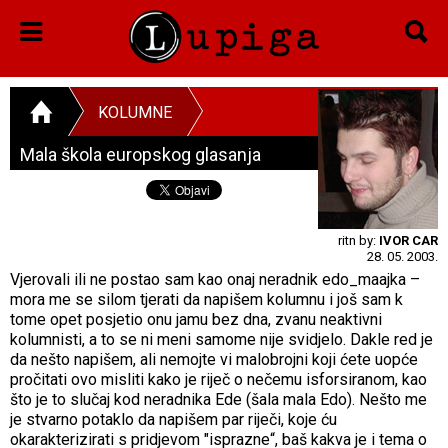
KOLUMNE
Mala škola europskog glasanja
ritn by:
IVOR CAR
28. 05. 2003.
Vjerovali ili ne postao sam kao onaj neradnik edo_maajka –
mora me se silom tjerati da napišem kolumnu i još sam k
tome opet posjetio onu jamu bez dna, zvanu neaktivni
kolumnisti, a to se ni meni samome nije svidjelo. Dakle red je
da nešto napišem, ali nemojte vi malobrojni koji ćete uopće
pročitati ovo misliti kako je riječ o nečemu isforsiranom, kao
što je to slučaj kod neradnika Ede (šala mala Edo). Nešto me
je stvarno potaklo da napišem par riječi, koje ću
okarakterizirati s pridjevom "isprazne“, baš kakva je i tema o