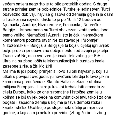
većem omjeru nego što je to bilo proteklih godina. S druge
strane primjer zemlje pobjednice, Turske je jedinstven. Turci
obavezno dobivaju najviše glasova od zemalja gdje ih je osim
u Turskoj ima najviše, dakle to je po 10 ili 12 bodova od
Njemačke, Austrije, Nizozemske, Francuske, Norveške,
Belgije … Istovremeno su Turci obavezani vratiti pokoji bod
samo velikoj Njemačkoj i Austriji, što je čak i njemačkom
komentatoru poznata stvar. Neizostavno je i "đoranje"
Nizozemska – Belgija, a Belgija je ta koja u cijeloj igri uvijek
bolje prolazi jer obavezno dobije nešto i od svojih prijatelja
Francuza! No, nisu sve zemlje imale televoting, jer BiH i
Ukrajina su zbog loših telekomunikacijskih sustava imale
zasebne žirije, a žiri k'o žiri!
Ma ima tu još pokoji primjer, ali ovo su oni najvažniji, koji su
utkali u povijest ovogodišnju neviđenu lakrdiju televizijskim
kamerama prenošenu iz Skonto Halla na ekrane stotina
milijuna Europljana. Lakrdiju koja bi trebala biti sramota za
cijelu Europu, kako za one siromašne i istočne zemlje u
kojima se još uvijek peče na komunističkoj tavi, tako i za one
bogate i zapadne zemlje u kojima je tava demokratska i
kapitalistička. Ukoliko je postojao neki očitiji primjer ove
godine, a koji sam ja nekako previdio (zbog žurbe ili zbog