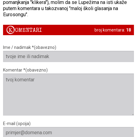
pomanjkanja "klikera"), molim da se Lupežima na isti ukaže
putem komentara u takozvanoj "maloj školi glasanja na
Eurosongu".
K
OMENTARI
broj komentara:
18
Ime / nadimak *(obavezno)
Komentar *(obavezno)
E-mail (opcija)