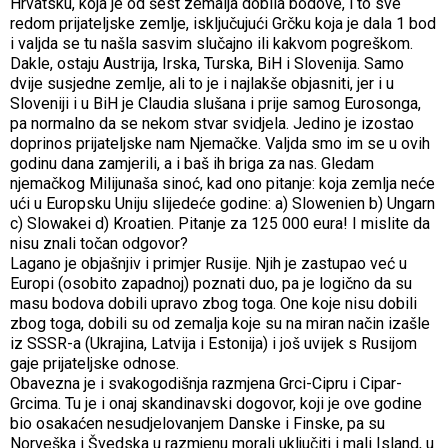
Hrvatsku, koja je od šest zemalja dobila bodove, i to sve
redom prijateljske zemlje, isključujući Grčku koja je dala 1 bod
i valjda se tu našla sasvim slučajno ili kakvom pogreškom.
Dakle, ostaju Austrija, Irska, Turska, BiH i Slovenija. Samo
dvije susjedne zemlje, ali to je i najlakše objasniti, jer i u
Sloveniji i u BiH je Claudia slušana i prije samog Eurosonga,
pa normalno da se nekom stvar svidjela. Jedino je izostao
doprinos prijateljske nam Njemačke. Valjda smo im se u ovih
godinu dana zamjerili, a i baš ih briga za nas. Gledam
njemačkog Milijunaša sinoć, kad ono pitanje: koja zemlja neće
ući u Europsku Uniju slijedeće godine: a) Slowenien b) Ungarn
c) Slowakei d) Kroatien. Pitanje za 125 000 eura! I mislite da
nisu znali točan odgovor?
Lagano je objašnjiv i primjer Rusije. Njih je zastupao već u
Europi (osobito zapadnoj) poznati duo, pa je logično da su
masu bodova dobili upravo zbog toga. One koje nisu dobili
zbog toga, dobili su od zemalja koje su na miran način izašle
iz SSSR-a (Ukrajina, Latvija i Estonija) i još uvijek s Rusijom
gaje prijateljske odnose.
Obavezna je i svakogodišnja razmjena Grci-Cipru i Cipar-
Grcima. Tu je i onaj skandinavski dogovor, koji je ove godine
bio osakaćen nesudjelovanjem Danske i Finske, pa su
Norveška i Švedska u razmjenu morali uključiti i mali Island, u