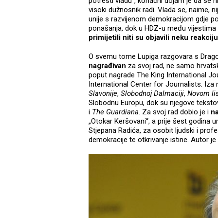
potresti vladu“, konačni dojam je da se ni
visoki dužnosnik radi. Vlada se, naime, n
unije s razvijenom demokracijom gdje po
ponašanja, dok u HDZ-u među vijestima na
primijetili niti su objavili neku reakcij
O svemu tome Lupiga razgovara s Dragom 
nagrađivan
za svoj rad, ne samo hrvat
poput nagrade The King International Jo
International Center for Journalists. Iza n
Slavonije
,
Slobodnoj Dalmaciji
,
Novom li
Slobodnu Europu, dok su njegove tekstove o
i
The Guardiana
. Za svoj rad dobio je i
na
„Otokar Keršovani“, a prije šest godina 
Stjepana Radića, za osobit ljudski i prof
demokracije te otkrivanje istine. Autor je