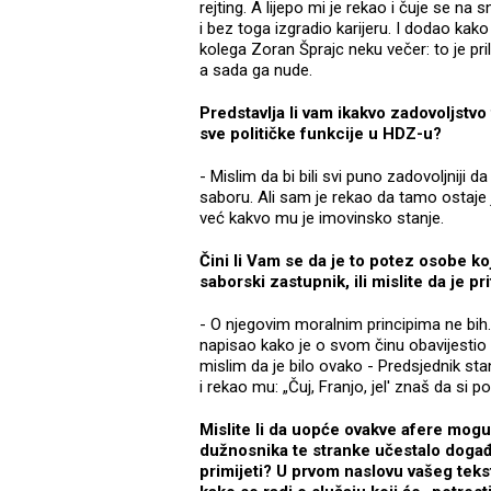
rejting. A lijepo mi je rekao i čuje se n
i bez toga izgradio karijeru. I dodao kako
kolega Zoran Šprajc neku večer: to je pril
a sada ga nude.
Predstavlja li vam ikakvo zadovoljstv
sve političke funkcije u HDZ-u?
- Mislim da bi bili svi puno zadovoljniji
saboru. Ali sam je rekao da tamo ostaje 
već kakvo mu je imovinsko stanje.
Čini li Vam se da je to potez osobe ko
saborski zastupnik, ili mislite da je p
- O njegovim moralnim principima ne bih.
napisao kako je o svom činu obavijestio 
mislim da je bilo ovako - Predsjednik s
i rekao mu: „Čuj, Franjo, jel' znaš da si 
Mislite li da uopće ovakve afere mogu 
dužnosnika te stranke učestalo događa
primijeti? U prvom naslovu vašeg teksta