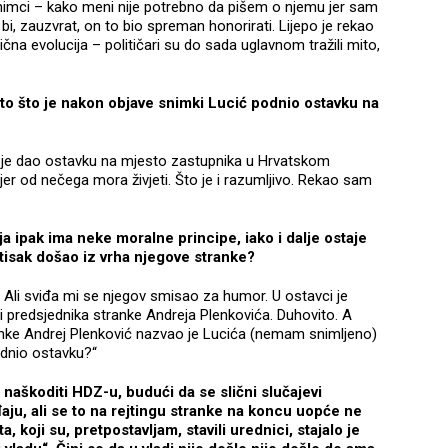
a snimci – kako meni nije potrebno da pišem o njemu jer sam
 bi, zauzvrat, on to bio spreman honorirati. Lijepo je rekao
ična evolucija – političari su do sada uglavnom tražili mito,
o to što je nakon objave snimki Lucić podnio ostavku na
 da je dao ostavku na mjesto zastupnika u Hrvatskom
jer od nečega mora živjeti. Što je i razumljivo. Rekao sam
ja ipak ima neke moralne principe, iako i dalje ostaje
ritisak došao iz vrha njegove stranke?
 Ali sviđa mi se njegov smisao za humor. U ostavci je
i predsjednika stranke Andreja Plenkovića. Duhovito. A
tanke Andrej Plenković nazvao je Lucića (nemam snimljeno)
podnio ostavku?“
naškoditi HDZ-u, budući da se slični slučajevi
ju, ali se to na rejtingu stranke na koncu uopće ne
, koji su, pretpostavljam, stavili urednici, stajalo je