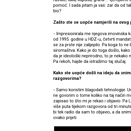
pomoć. I sada pitam ja vas: zar da od 
bio?
Zašto ste se uopće namjerili na ovo
- Impresionirala me njegova imovinska kar
od 1995. godine u HDZ-u, četvrti mandat 
se za prste nije zalijepilo. Pa koga to ne
siromaštva. Kako je do toga došlo, kako 
da je ideološki neprirodno, to je nekako
Pa rekoh, hajde da istražimo taj slučaj.
Kako ste uopće došli na ideju da snim
razgovorima?
- Samo koristim blagodati tehnologije. Um
ne govorim o tome koliko na taj način mo
zapisao to što mi je rekao i objavio. Pa 
više puta tijekom razgovora od tri minute
bi tek radio da sam to objavio, a da snim
ovako prijeti.