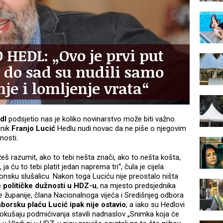
HEDL: „Ovo je prvi put
 do sad su nudili samo
nje i lomljenje vrata“
dl
podsjetio nas je koliko novinarstvo može biti važno.
pnik
Franjo Lucić
Hedlu nudi novac da ne piše o njegovim
vnosti.
 razumit, ako to tebi nešta znači, ako to nešta košta,
a ću to tebi platit jedan naprema tri“, čula je cijela
onsku slušalicu. Nakon toga Luciću nije preostalo ništa
 političke dužnosti u HDZ-u
, na mjesto predsjednika
županije, člana Nacionalnoga vijeća i Središnjeg odbora
borsku plaću Lucić ipak nije ostavio
, a iako su Hedlovi
pokušaju podmićivanja stavili nadnaslov „Snimka koja će