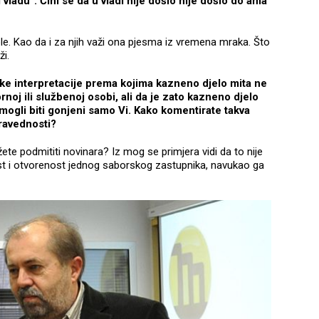
i vladu“. Čini se da u vladi nije došlo nije došlo do ama
ole. Kao da i za njih važi ona pjesma iz vremena mraka. Što
ži.
čke interpretacije prema kojima kazneno djelo mita ne
noj ili službenoj osobi, ali da je zato kazneno djelo
mogli biti gonjeni samo Vi. Kako komentirate takva
ravednosti?
ete podmititi novinara? Iz mog se primjera vidi da to nije
st i otvorenost jednog saborskog zastupnika, navukao ga