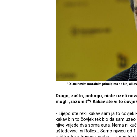
"O Lucićevim moralnim principima ne bih, ali 
Drago, zašto, pobogu, niste uzeli nov
mogli „razumit“? Kakav ste vi to čovje
- Lijepo ste rekli kakav sam ja to čovjek
kakav bih to čovjek tek bio da sam uzeo 
njive vrijede dva soma eura. Nema ni kuću, 
ušteđevine, ni Rollex… Samo njivicu od 1
raštike, luka, kupusa, graha … vjerojatno 