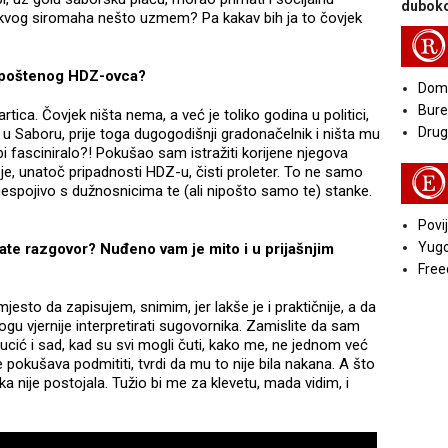
duboko
takvog siromaha nešto uzmem? Pa kakav bih ja to čovjek
R
g poštenog HDZ-ovca?
Doma
Bure
tica. Čovjek ništa nema, a već je toliko godina u politici,
Druga
u Saboru, prije toga dugogodišnji gradonačelnik i ništa mu
 bi fasciniralo?! Pokušao sam istražiti korijene njegova
je, unatoč pripadnosti HDZ-u, čisti proleter. To ne samo
E
 nespojivo s dužnosnicima te (ali nipošto samo te) stanke.
Povij
Yugo
ate razgovor? Nuđeno vam je mito i u prijašnjim
Free
jesto da zapisujem, snimim, jer lakše je i praktičnije, a da
gu vjernije interpretirati sugovornika. Zamislite da sam
Lucić i sad, kad su svi mogli čuti, kako me, ne jednom već
 pokušava podmititi, tvrdi da mu to nije bila nakana. A što
ka nije postojala. Tužio bi me za klevetu, mada vidim, i