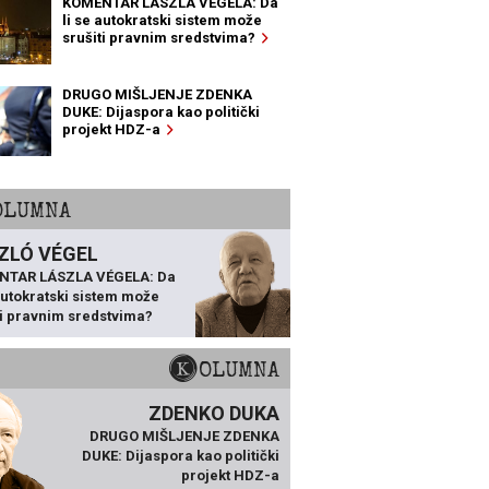
KOMENTAR LÁSZLA VÉGELA: Da
li se autokratski sistem može
srušiti pravnim sredstvima?
DRUGO MIŠLJENJE ZDENKA
DUKE: Dijaspora kao politički
projekt HDZ-a
KOLUMNA
ZLÓ VÉGEL
NTAR LÁSZLA VÉGELA: Da
 autokratski sistem može
ti pravnim sredstvima?
KOLUMNA
ZDENKO DUKA
DRUGO MIŠLJENJE ZDENKA
DUKE: Dijaspora kao politički
projekt HDZ-a