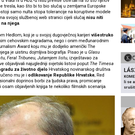
 u Vladi ni u HDZ-u nisu previše osvrtali na to što njihov
ije tresla, kao što bi to bio slučaj u zemljama Europske
stoji samo nulta stopa tolerancije na koruptivne modele
 svojoj službenoj web stranici cijeli slučaj
nisu niti
u na njega
.
Hedlom, koji je u svojoj dugovječnoj karijeri
višestruko
skim cehovskim nagradama, nego i onim međunarodnim
urnalism Award koju mu je dodijelio američki The
jega je uistinu dojmljiva biografija. Pisao je u
Glasu
stu
,
Feral Tribuneu
,
Jutarnjem listu
, izvještavao za
bjavljivali najugledniji svjetski listovi poput
The Timesa
gradu za životno djelo
Hrvatskog novinarskog društva
LÁS
uručeno mu je i
odlikovanje Republike Hrvatske
, Red
KOME
esionalni doprinos borbi za ljudska prava, promicanje
li se
 i osam objavljenih knjiga te nekoliko filmskih scenarija.
sruši