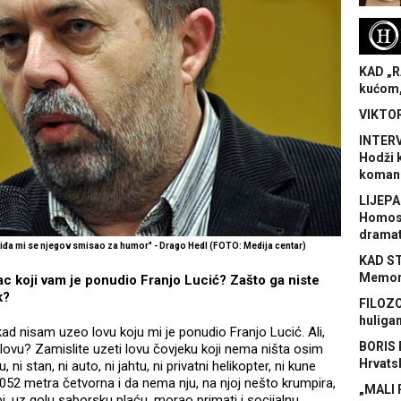
H
KAD „R
kućom,
VIKTOR
INTERV
Hodži 
koman
LIJEPA
Homose
dramat
sviđa mi se njegov smisao za humor" - Drago Hedl (FOTO: Medija centar)
KAD S
Memora
ac koji vam je ponudio Franjo Lucić? Zašto ga niste
k?
FILOZO
huliga
 kad nisam uzeo lovu koju mi je ponudio Franjo Lucić. Ali,
BORIS 
lovu? Zamislite uzeti lovu čovjeku koji nema ništa osim
Hrvats
ni stan, ni auto, ni jahtu, ni privatni helikopter, ni kune
.052 metra četvorna i da nema nju, na njoj nešto krumpira,
„MALI 
bi, uz golu saborsku plaću, morao primati i socijalnu