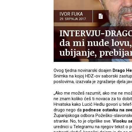
IVOR FUKA
29. SRPNJA 2017.
INTERVJU-DRAGO 
da mi nude lovu,
ubijanje, prebija
Ovog tjedna novinarski doajen
Drago He
Snimka na kojoj HDZ-ov saborski zastu
poslovima, izazvala je zgražanje djela ja
„Ako me možeš razumit, ako me ne možeš
ne znam koliko ćeš ti novaca za to dobit, j
Hrvatska kako Lucić Hedlu govori u telef
drugo nego da
podnese ostavku na sve
Županijskoga odbora Požeško-slavonske 
stranke. No, to je otprilike sve.
Visoku sa
urednici u Telegramu na njegov tekst o 