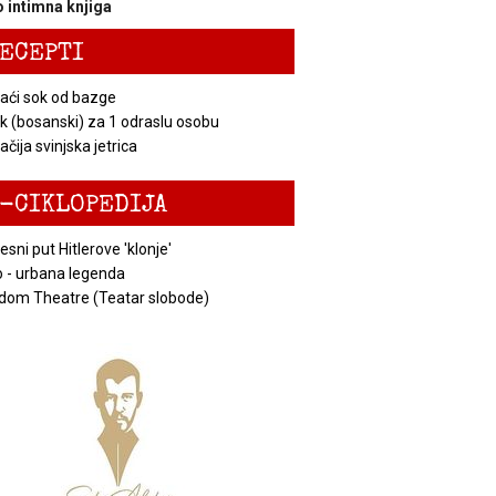
 intimna knjiga
ECEPTI
ći sok od bazge
k (bosanski) za 1 odraslu osobu
čija svinjska jetrica
-CIKLOPEDIJA
esni put Hitlerove 'klonje'
 - urbana legenda
dom Theatre (Teatar slobode)