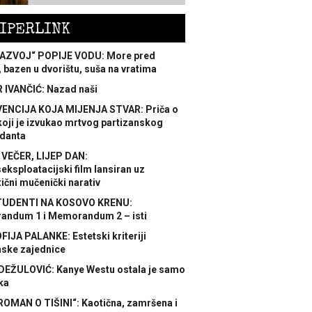
IPERLINK
AZVOJ“ POPIJE VODU: More pred
 bazen u dvorištu, suša na vratima
 IVANČIĆ: Nazad naši
ENCIJA KOJA MIJENJA STVAR: Priča o
koji je izvukao mrtvog partizanskog
danta
 VEČER, LIJEP DAN:
ksploatacijski film lansiran uz
ični mučenički narativ
TUDENTI NA KOSOVO KRENU:
ndum 1 i Memorandum 2 – isti
FIJA PALANKE: Estetski kriteriji
nske zajednice
DEŽULOVIĆ: Kanye Westu ostala je samo
ka
ROMAN O TIŠINI“: Kaotična, zamršena i