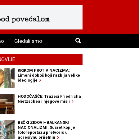
mo
Gledali smo
NOVIJE
KRIKOM PROTIV NACIZMA:
Limeni doboš koji razbija velike
ideologije
HODOČAŠĆE: Tražeći Friedricha
Nietzschea i njegove misli
BEČKI ZIDOVI–BALKANSKI
NACIONALIZMI: Susret koji je
fotoreportažu pretvorio u
agresivnu prijetnju