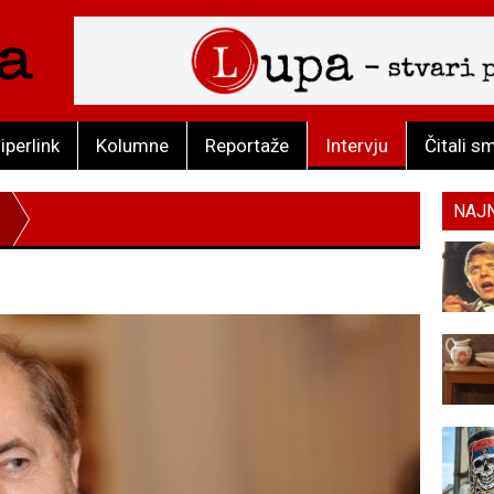
iperlink
Kolumne
Reportaže
Intervju
Čitali s
NAJ