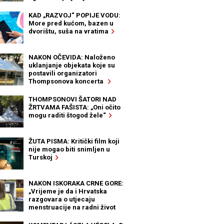
KAD „RAZVOJ“ POPIJE VODU:
More pred kućom, bazen u
dvorištu, suša na vratima
NAKON OČEVIDA: Naloženo
uklanjanje objekata koje su
postavili organizatori
Thompsonova koncerta
THOMPSONOVI ŠATORI NAD
ŽRTVAMA FAŠISTA: „Oni očito
mogu raditi štogod žele“
ŽUTA PISMA: Kritički film koji
nije mogao biti snimljen u
Turskoj
NAKON ISKORAKA CRNE GORE:
„Vrijeme je da i Hrvatska
razgovara o utjecaju
menstruacije na radni život
žena“