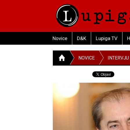
Novice
D&K
Lupiga TV
H
NOVICE
INTERVJU