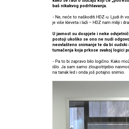
kako se radi o slučaju koji će „potrest
baš nikakvog podrhtavanja.
- Ne, neće to naškoditi HDZ-u. Ljudi ih v
je više kleveta i laži – HDZ nam miliji i dra
U javnost su dospjele i neke odvjetni
postoji ukoliko se ono ne nudi odgovor
neovlašteno snimanje te da bi sudski 
tumačenja koja prkose svakoj logici p
- Pa to bi zapravo bilo logično. Kako mož
išlo. Ja sam samo zloupotrijebio naivno
na tanak led i onda još potajno snimio.