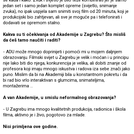
jedan set i samo jedan komplet opreme (svijetlo, snimanje
zvuka), no ipak uspjela sam snimiti svoj film od 20 minuta, koji je
produkcijski bio zahtjevan, ali sve je moguće pa i telefonirati i
dodavati se opremom stalno.
Kakva su ti očekivanja od Akademije u Zagrebu? Što misliš
da ćeš tamo naučiti i raditi?
- ADU može mnogo doprinijeti i pomoći mi u mojem daljnjem
obrazovanju. Filmski svijet u Zagrebu je velik i moćan i u principu
nije lako biti dio njega, konkurencija je velika, ali dobiti znanje od
profesora koji imaju mnogo iskustva i radova iza sebe znači jako
puno. Mislim da bi na Akademiji bila u konstantnom pokretu i da
bi rad bio vrlo interaktivan s glumcima, snimateljima,
montažerima ...
A van Akademije, u smislu neformalnog obrazovanja?
- U Zagrebu ima mnogo kvalitetnih produkcija, radionica i škola
filma, aktivno je i živo, pogotovo za mlade.
Nisi primljena ove godine.