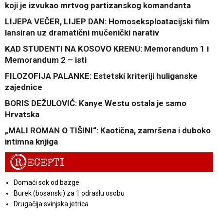
koji je izvukao mrtvog partizanskog komandanta
LIJEPA VEČER, LIJEP DAN: Homoseksploatacijski film
lansiran uz dramatični mučenički narativ
KAD STUDENTI NA KOSOVO KRENU: Memorandum 1 i
Memorandum 2 – isti
FILOZOFIJA PALANKE: Estetski kriteriji huliganske
zajednice
BORIS DEŽULOVIĆ: Kanye Westu ostala je samo
Hrvatska
„MALI ROMAN O TIŠINI“: Kaotična, zamršena i duboko
intimna knjiga
R
ECEPTI
Domaći sok od bazge
Burek (bosanski) za 1 odraslu osobu
Drugačija svinjska jetrica