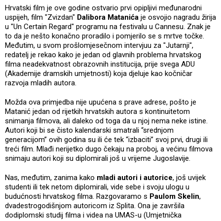
Hrvatski film je ove godine ostvario prvi opipljivi međunarodni
uspijeh, film "Zvizdan"
Dalibora Matanića
je osvojio nagradu žirija
u "Un Certain Regard" programu na festivalu u Cannesu. Znak je
to da je nešto konačno proradilo i pomjerilo se s mrtve točke.
Međutim, u svom prošlomjesečnom intervjuu za "Jutarnji",
redatelj je rekao kako je jedan od glavnih problema hrvatskog
filma neadekvatnost obrazovnih institucija, prije svega ADU
(Akademije dramskih umjetnosti) koja djeluje kao kočničar
razvoja mladih autora.
Možda ova primjedba nije upućena s prave adrese, pošto je
Matanić jedan od rijetkih hrvatskih autora s kontinuitetom
snimanja filmova, ali daleko od toga da u njoj nema neke istine.
Autori koji bi se čisto kalendarski smatrali “srednjom
generacijom” ovih godina su ili će tek “izbaciti” svoj prvi, drugi ili
treći film. Mlađi nerijetko dugo čekaju na proboj, a većinu filmova
snimaju autori koji su diplomirali još u vrijeme Jugoslavije.
Nas, međutim, zanima kako
mladi autori i autorice
, još uvijek
studenti ili tek netom diplomirali, vide sebe i svoju ulogu u
budućnosti hrvatskog filma. Razgovaramo s
Paulom Skelin
,
dvadestrogodišnjom autoricom iz Splita. Ona je završila
dodiplomski studij filma i videa na UMAS-u (Umjetnička