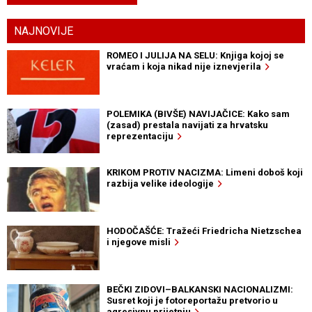
NAJNOVIJE
ROMEO I JULIJA NA SELU: Knjiga kojoj se
vraćam i koja nikad nije iznevjerila
POLEMIKA (BIVŠE) NAVIJAČICE: Kako sam
(zasad) prestala navijati za hrvatsku
reprezentaciju
KRIKOM PROTIV NACIZMA: Limeni doboš koji
razbija velike ideologije
HODOČAŠĆE: Tražeći Friedricha Nietzschea
i njegove misli
BEČKI ZIDOVI–BALKANSKI NACIONALIZMI:
Susret koji je fotoreportažu pretvorio u
agresivnu prijetnju