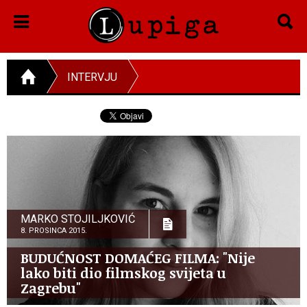
INTERVJU
MARKO STOJILJKOVIĆ
8. PROSINCA 2015.
BUDUĆNOST DOMAĆEG FILMA: "Nije
lako biti dio filmskog svijeta u
Zagrebu"