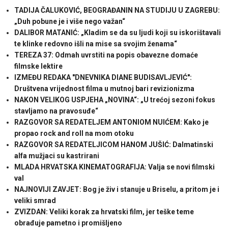
TADIJA ČALUKOVIĆ, BEOGRAĐANIN NA STUDIJU U ZAGREBU:
„Duh pobune je i više nego važan“
DALIBOR MATANIĆ: „Kladim se da su ljudi koji su iskorištavali
te klinke redovno išli na mise sa svojim ženama“
TEREZA 37: Odmah uvrstiti na popis obavezne domaće
filmske lektire
IZMEĐU REDAKA "DNEVNIKA DIANE BUDISAVLJEVIĆ":
Društvena vrijednost filma u mutnoj bari revizionizma
NAKON VELIKOG USPJEHA „NOVINA“: „U trećoj sezoni fokus
stavljamo na pravosuđe“
RAZGOVOR SA REDATELJEM ANTONIOM NUIĆEM: Kako je
propao rock and roll na mom otoku
RAZGOVOR SA REDATELJICOM HANOM JUŠIĆ: Dalmatinski
alfa mužjaci su kastrirani
MLADA HRVATSKA KINEMATOGRAFIJA: Valja se novi filmski
val
NAJNOVIJI ZAVJET: Bog je živ i stanuje u Briselu, a pritom je i
veliki smrad
ZVIZDAN: Veliki korak za hrvatski film, jer teške teme
obrađuje pametno i promišljeno