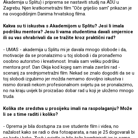
Akademija u Splitu) i priprema se nastaviti studij na ADU u
Zagrebu. Njen kratkometražni film "Oče griješio sam" prikazan je
na ovogodišnjim Danima hrvatskog filma.
Kakva su ti iskustva s Akademijom u Splitu? Jesi li imala
podršku mentora? Jesu li vama studentima davali smjernice
ili su vas ohrabrivali da se tražite kroz praktični rad?
- UMAS - akademija u Splitu mi je davala mnogo slobode i da,
motivacije da se pronalazimo u toj slobodi i da pronađemo
osobno autorstvo i kreativnost. Imala sam veliku podršku
mentora prof. Dan Okija kod kojeg sam imala završni rad -
scenarij za srednjometražni film. Nekad se znalo dogoditi da se u
toj slobodi izgubimo jer možda nemamo dovoljno iskustva i
nismo dorasli nekom profesionalnom svijetu pa se pronalazimo,
no na kraju uvijek bi proizašao dobar rad u koji je uloženo mnogo
truda.
Kolika ste sredstva u prosijeku imali na raspolaganju? Može
li se s time raditi i koliko?
- Oprema je bila dostupna za sve studente film i videa, no
nažalost kako se radi o dva fotoaparata, a nas je 25 dogovarali bi
se kada i kako. Zvuk i svjetlo je bilo teže kombinirati jer je samo