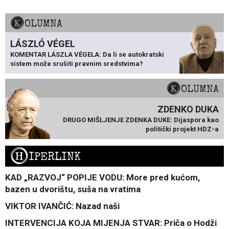
KOLUMNA
LÁSZLÓ VÉGEL
KOMENTAR LÁSZLA VÉGELA: Da li se autokratski
sistem može srušiti pravnim sredstvima?
KOLUMNA
ZDENKO DUKA
DRUGO MIŠLJENJE ZDENKA DUKE: Dijaspora kao
politički projekt HDZ-a
H
IPERLINK
KAD „RAZVOJ“ POPIJE VODU: More pred kućom,
bazen u dvorištu, suša na vratima
VIKTOR IVANČIĆ: Nazad naši
INTERVENCIJA KOJA MIJENJA STVAR: Priča o Hodži