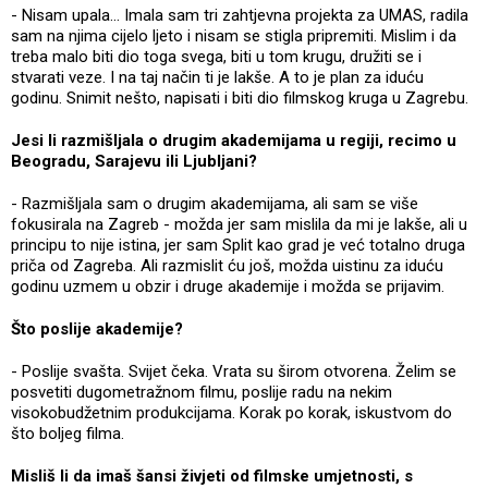
- Nisam upala... Imala sam tri zahtjevna projekta za UMAS, radila
sam na njima cijelo ljeto i nisam se stigla pripremiti. Mislim i da
treba malo biti dio toga svega, biti u tom krugu, družiti se i
stvarati veze. I na taj način ti je lakše. A to je plan za iduću
godinu. Snimit nešto, napisati i biti dio filmskog kruga u Zagrebu.
Jesi li razmišljala o drugim akademijama u regiji, recimo u
Beogradu, Sarajevu ili Ljubljani?
- Razmišljala sam o drugim akademijama, ali sam se više
fokusirala na Zagreb - možda jer sam mislila da mi je lakše, ali u
principu to nije istina, jer sam Split kao grad je već totalno druga
priča od Zagreba. Ali razmislit ću još, možda uistinu za iduću
godinu uzmem u obzir i druge akademije i možda se prijavim.
Što poslije akademije?
- Poslije svašta. Svijet čeka. Vrata su širom otvorena. Želim se
posvetiti dugometražnom filmu, poslije radu na nekim
visokobudžetnim produkcijama. Korak po korak, iskustvom do
što boljeg filma.
Misliš li da imaš šansi živjeti od filmske umjetnosti, s