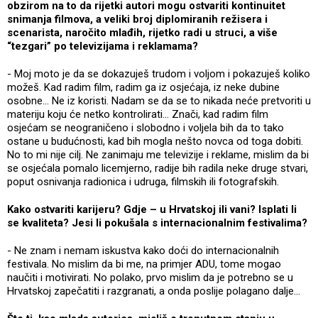
obzirom na to da rijetki autori mogu ostvariti kontinuitet
snimanja filmova, a veliki broj diplomiranih režisera i
scenarista, naročito mlađih, rijetko radi u struci, a više
“tezgari” po televizijama i reklamama?
- Moj moto je da se dokazuješ trudom i voljom i pokazuješ koliko
možeš. Kad radim film, radim ga iz osjećaja, iz neke dubine
osobne... Ne iz koristi. Nadam se da se to nikada neće pretvoriti u
materiju koju će netko kontrolirati... Znači, kad radim film
osjećam se neograničeno i slobodno i voljela bih da to tako
ostane u budućnosti, kad bih mogla nešto novca od toga dobiti.
No to mi nije cilj. Ne zanimaju me televizije i reklame, mislim da bi
se osjećala pomalo licemjerno, radije bih radila neke druge stvari,
poput osnivanja radionica i udruga, filmskih ili fotografskih.
Kako ostvariti karijeru? Gdje – u Hrvatskoj ili vani? Isplati li
se kvaliteta? Jesi li pokušala s internacionalnim festivalima?
- Ne znam i nemam iskustva kako doći do internacionalnih
festivala. No mislim da bi me, na primjer ADU, tome mogao
naučiti i motivirati. No polako, prvo mislim da je potrebno se u
Hrvatskoj zapečatiti i razgranati, a onda poslije polagano dalje...