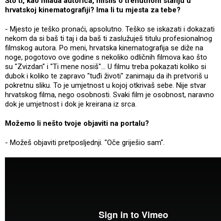
Što ti, kao mlada autorica, misliš o trenutnom stanju u
hrvatskoj kinematografiji? Ima li tu mjesta za tebe?
- Mjesto je teško pronaći, apsolutno. Teško se iskazati i dokazati
nekom da si baš ti taj i da baš ti zaslužuješ titulu profesionalnog
filmskog autora. Po meni, hrvatska kinematografija se diže na
noge, pogotovo ove godine s nekoliko odličnih filmova kao što
su "Zvizdan" i "Ti mene nosiš"... U filmu treba pokazati koliko si
dubok i koliko te zapravo "tuđi životi" zanimaju da ih pretvoriš u
pokretnu sliku. To je umjetnost u kojoj otkrivaš sebe. Nije stvar
hrvatskog filma, nego osobnosti. Svaki film je osobnost, naravno
dok je umjetnost i dok je kreirana iz srca.
Možemo li nešto tvoje objaviti na portalu?
- Možeš objaviti pretposljednji. "Oče griješio sam".