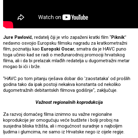
Jure Pavlović
, redatelj čiji je vrlo zapaženi kratki film "
Piknik"
nedavno osvojio Europsku filmsku nagradu za kratkometražni
film, poznatiju kao
Europski Oscar
, smatra da je HAVC puno
toga učinio kad se radi o međunarodnoj promociji hrvatskog
filma, ali i da bi prelazak mlađih redatelja u dugometražni metar
mogao bi ići i brže.
"HAVC po tom pitanju rješava dobar dio 'zaostataka' od prošlih
godina tako da ipak postoji nekakva konstanta od nekoliko
dugometražnih debitantskih filmova godišnje", zaključuje.
Važnost regionalnih koprodukcija
Za razvoj domaćeg filma iznimno su važne regionalne
koprodukcije jer omogućuju veće budžete i bolji proboj na
susjedna bliska tržišta, ali i mogućnost suradnje s najboljim
ljudima i glumcima, ne samo iz Hrvatske nego iz cijele regije.