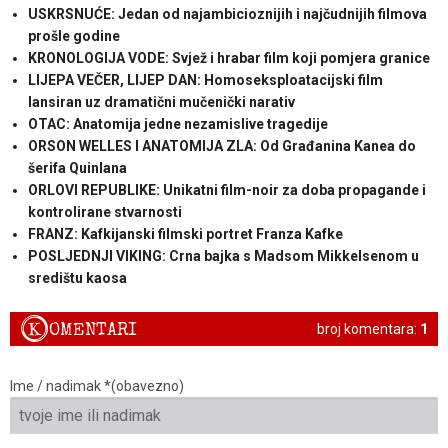
USKRSNUĆE: Jedan od najambicioznijih i najčudnijih filmova
prošle godine
KRONOLOGIJA VODE: Svjež i hrabar film koji pomjera granice
LIJEPA VEČER, LIJEP DAN: Homoseksploatacijski film
lansiran uz dramatični mučenički narativ
OTAC: Anatomija jedne nezamislive tragedije
ORSON WELLES I ANATOMIJA ZLA: Od Građanina Kanea do
šerifa Quinlana
ORLOVI REPUBLIKE: Unikatni film-noir za doba propagande i
kontrolirane stvarnosti
FRANZ: Kafkijanski filmski portret Franza Kafke
POSLJEDNJI VIKING: Crna bajka s Madsom Mikkelsenom u
središtu kaosa
K
OMENTARI
broj komentara:
1
Ime / nadimak *(obavezno)