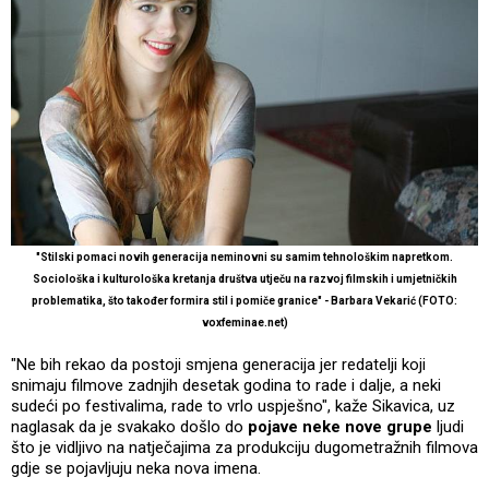
"Stilski pomaci novih generacija neminovni su samim tehnološkim napretkom.
Sociološka i kulturološka kretanja društva utječu na razvoj filmskih i umjetničkih
problematika, što također formira stil i pomiče granice" - Barbara Vekarić (FOTO:
voxfeminae.net)
"Ne bih rekao da postoji smjena generacija jer redatelji koji
snimaju filmove zadnjih desetak godina to rade i dalje, a neki
sudeći po festivalima, rade to vrlo uspješno", kaže Sikavica, uz
naglasak da je svakako došlo do
pojave neke nove grupe
ljudi
što je vidljivo na natječajima za produkciju dugometražnih filmova
gdje se pojavljuju neka nova imena.