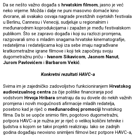
Da se nešto važno događa s
hrvatskim filmom
, jasno je već
neko vrijeme. Možda i dalje ne puni masovno domaće kino
dvorane, ali svakako osvaja nagrade prestižnih svjetskih festivala
u Berlinu, Cannesu i Veneciji, sudjeluje u regionalnim i
međunarodnim koprodukcijama i zapažen je među festivalskom
publikom. Što se zapravo događa i koji su razlozi promjena,
razgovarali smo s mladim snagama hrvatske kinematografije,
redateljima i redateljicama koji iza sebe imaju nagrađivane
kratkometražne igrane filmove i koji tek započinju svoju
dugometražnu priču -
Ivanom Sikavicom
,
Jasnom Nanut
,
Jurom Pavlovićem
i
Barbarom Vekić
.
Konkretni rezultati HAVC-a
Svima im je zajedničko zadovoljstvo funkcioniranjem
Hrvatskog
audiovizualnog centra
za čije politike financiranja pod
vodstvom
Hrvoja Hribara
smatraju da su dovele do nekih važnih
promjena i novih mogućnosti afirmacije mladih redatelja,
posebno kad je riječ o
međunarodnoj promociji
hrvatskog
filma. Da bi se uopće snimio film, pogotovo dugometražni,
potpora HAVC-a je nužna jer je riječ o velikoj količini tehnike i
ljudstva s kojom se takvi projekti realiziraju. Iako se zadnjih
godina događaju neovisno snimljeni filmovi bez potpore HAVC-a,