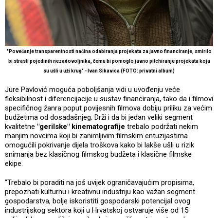
"Povećanje transparentnosti načina odabiranja projekata za javno financiranje, smirilo
bi strasti pojedinih nezadovoljnika, čemu bi pomoglo javno pitchiranje projekata koja
su ušli u uži krug" - Ivan Sikavica (FOTO: privatni album)
Jure Pavlović moguća poboljšanja vidi u uvođenju veće
fleksibilnost i diferencijacije u sustav financiranja, tako da i filmovi
specifičnog žanra poput povijesnih filmova dobiju priliku za većim
budžetima od dosadašnjeg. Drži i da bi jedan veliki segment
kvalitetne
"gerilske" kinematografije
trebalo podržati nekim
manjim novcima koji bi zanimljivim filmskim entuzijastima
omogućili pokrivanje dijela troškova kako bi lakše ušli u rizik
snimanja bez klasičnog filmskog budžeta i klasične filmske
ekipe.
"Trebalo bi poraditi na još uvijek ograničavajućim propisima,
prepoznati kulturnu i kreativnu industriju kao važan segment
gospodarstva, bolje iskoristiti gospodarski potencijal ovog
industrijskog sektora koji u Hrvatskoj ostvaruje više od 15