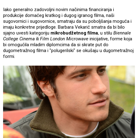
Iako generalno zadovoljni novim načinima financiranja i
produkcije domaćeg kratkog i dugog igranog filma, naši
sugovornici i sugovornice, smatraju da su poboljšanja moguća i
imaju konkretne prijedloge. Barbara Vekarić smatra da bi bilo
sjajno uvesti kategoriju
mikrobudžetnog filma
, u stilu
Biennale
College Cinema
ili
Film London Microwave
inicijative, forme koja
bi omogućila mladim diplomcima da si skrate put do
dugometražnog filma i "polugerilski" se okušaju u dugometražnoj
formi.