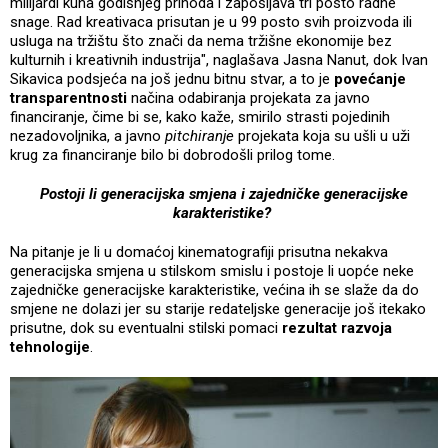
milijardi kuna godišnjeg prihoda i zapošljava tri posto radne
snage. Rad kreativaca prisutan je u 99 posto svih proizvoda ili
usluga na tržištu što znači da nema tržišne ekonomije bez
kulturnih i kreativnih industrija", naglašava Jasna Nanut, dok Ivan
Sikavica podsjeća na još jednu bitnu stvar, a to je
povećanje
transparentnosti
načina odabiranja projekata za javno
financiranje, čime bi se, kako kaže, smirilo strasti pojedinih
nezadovoljnika, a javno
pitchiranje
projekata koja su ušli u uži
krug za financiranje bilo bi dobrodošli prilog tome.
Postoji li generacijska smjena i zajedničke generacijske
karakteristike?
Na pitanje je li u domaćoj kinematografiji prisutna nekakva
generacijska smjena u stilskom smislu i postoje li uopće neke
zajedničke generacijske karakteristike, većina ih se slaže da do
smjene ne dolazi jer su starije redateljske generacije još itekako
prisutne, dok su eventualni stilski pomaci
rezultat razvoja
tehnologije
.