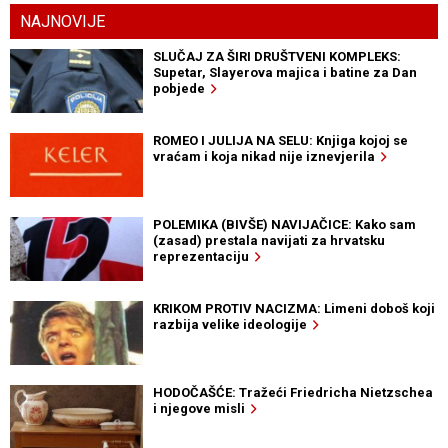
NAJNOVIJE
SLUČAJ ZA ŠIRI DRUŠTVENI KOMPLEKS:
Supetar, Slayerova majica i batine za Dan
pobjede
ROMEO I JULIJA NA SELU: Knjiga kojoj se
vraćam i koja nikad nije iznevjerila
POLEMIKA (BIVŠE) NAVIJAČICE: Kako sam
(zasad) prestala navijati za hrvatsku
reprezentaciju
KRIKOM PROTIV NACIZMA: Limeni doboš koji
razbija velike ideologije
HODOČAŠĆE: Tražeći Friedricha Nietzschea
i njegove misli