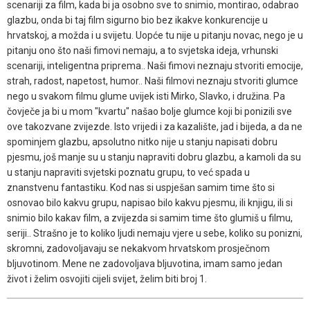
scenariji za film, kada bi ja osobno sve to snimio, montirao, odabrao
glazbu, onda bi taj film sigurno bio bez ikakve konkurencije u
hrvatskoj, a možda i u svijetu. Uopće tu nije u pitanju novac, nego je u
pitanju ono što naši fimovi nemaju, a to svjetska ideja, vrhunski
scenariji, inteligentna priprema.. Naši fimovi neznaju stvoriti emocije,
strah, radost, napetost, humor.. Naši filmovi neznaju stvoriti glumce
nego u svakom filmu glume uvijek isti Mirko, Slavko, i družina. Pa
čovječe ja bi u mom "kvartu" našao bolje glumce koji bi ponizili sve
ove takozvane zvijezde. Isto vrijedi i za kazalište, jad i bijeda, a da ne
spominjem glazbu, apsolutno nitko nije u stanju napisati dobru
pjesmu, još manje su u stanju napraviti dobru glazbu, a kamoli da su
u stanju napraviti svjetski poznatu grupu, to već spada u
znanstvenu fantastiku. Kod nas si uspješan samim time što si
osnovao bilo kakvu grupu, napisao bilo kakvu pjesmu, ili knjigu, ili si
snimio bilo kakav film, a zvijezda si samim time što glumiš u filmu,
seriji.. Strašno je to koliko ljudi nemaju vjere u sebe, koliko su ponizni,
skromni, zadovoljavaju se nekakvom hrvatskom prosječnom
bljuvotinom. Mene ne zadovoljava bljuvotina, imam samo jedan
život i želim osvojiti cijeli svijet, želim biti broj 1.