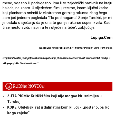
mene, svjesno ili podsvjesno. Ima li to zajednički nazivnik na kraju
balade, ne znam. U sljedećem filmu, recimo, imam ključni kadar
koji planiramo snimiti iz ekstremno gornjeg rakursa zbog čega
sam još jednom pogledala 'Tlo pod nogama' Sonje Tarokić, jer mi
je ostalo u sjećanju da je ona te gornje rakurse super izvela. Kad
ti se nešto svidi, inspirira te i utječe na tebe", zaključuje.
Lupiga.Com
Naslovna fotografija: zff.hr/iz filma "Piknik" Jure Pavlovića
Ovaj tekst nastao je uz potporu Fonda za poticanje pluralizma i raznovrsnosti elektroničkih medija u
sklopu projekta "Neki novi klinci".
S
RODNE NOVICE
ŽUTA PISMA: Kritički film koji nije mogao biti snimljen u
Turskoj
KOKE: Obiteljski rat u dalmatinskom ključu - „pošteno, pa 'ko
koga zajebe“