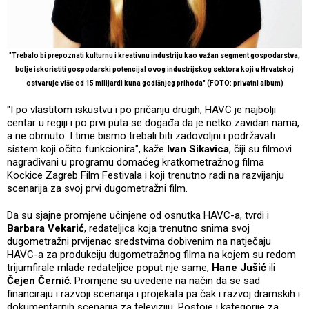
"Trebalo bi prepoznati kulturnu i kreativnu industriju kao važan segment gospodarstva,
bolje iskoristiti gospodarski potencijal ovog industrijskog sektora koji u Hrvatskoj
ostvaruje više od 15 milijardi kuna godišnjeg prihoda" (FOTO: privatni album)
"I po vlastitom iskustvu i po pričanju drugih, HAVC je najbolji
centar u regiji i po prvi puta se događa da je netko zavidan nama,
a ne obrnuto. I time bismo trebali biti zadovoljni i podržavati
sistem koji očito funkcionira", kaže
Ivan Sikavica
, čiji su filmovi
nagrađivani u programu domaćeg kratkometražnog filma
Kockice Zagreb Film Festivala i koji trenutno radi na razvijanju
scenarija za svoj prvi dugometražni film.
Da su sjajne promjene učinjene od osnutka HAVC-a, tvrdi i
Barbara Vekarić
, redateljica koja trenutno snima svoj
dugometražni prvijenac sredstvima dobivenim na natječaju
HAVC-a za produkciju dugometražnog filma na kojem su redom
trijumfirale mlade redateljice poput nje same,
Hane Jušić
ili
Čejen Černić
. Promjene su uvedene na način da se sad
financiraju i razvoji scenarija i projekata pa čak i razvoj dramskih i
dokumentarnih scenarija za televiziju. Postoje i kategorije za