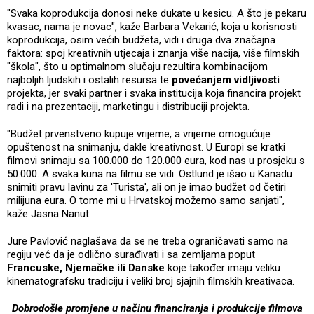
"Svaka koprodukcija donosi neke dukate u kesicu. A što je pekaru
kvasac, nama je novac", kaže Barbara Vekarić, koja u korisnosti
koprodukcija, osim većih budžeta, vidi i druga dva značajna
faktora: spoj kreativnih utjecaja i znanja više nacija, više filmskih
"škola", što u optimalnom slučaju rezultira kombinacijom
najboljih ljudskih i ostalih resursa te
povećanjem vidljivosti
projekta, jer svaki partner i svaka institucija koja financira projekt
radi i na prezentaciji, marketingu i distribuciji projekta.
"Budžet prvenstveno kupuje vrijeme, a vrijeme omogućuje
opuštenost na snimanju, dakle kreativnost. U Europi se kratki
filmovi snimaju sa 100.000 do 120.000 eura, kod nas u prosjeku s
50.000. A svaka kuna na filmu se vidi. Ostlund je išao u Kanadu
snimiti pravu lavinu za 'Turista', ali on je imao budžet od četiri
milijuna eura. O tome mi u Hrvatskoj možemo samo sanjati",
kaže Jasna Nanut.
Jure Pavlović naglašava da se ne treba ograničavati samo na
regiju već da je odlično surađivati i sa zemljama poput
Francuske, Njemačke ili Danske
koje također imaju veliku
kinematografsku tradiciju i veliki broj sjajnih filmskih kreativaca.
Dobrodošle promjene u načinu financiranja i produkcije filmova