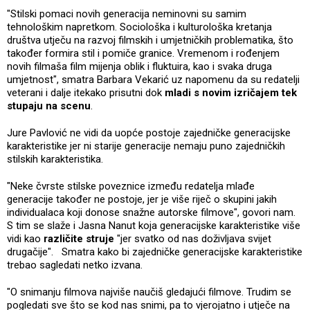
"Stilski pomaci novih generacija neminovni su samim
tehnološkim napretkom. Sociološka i kulturološka kretanja
društva utječu na razvoj filmskih i umjetničkih problematika, što
također formira stil i pomiče granice. Vremenom i rođenjem
novih filmaša film mijenja oblik i fluktuira, kao i svaka druga
umjetnost", smatra Barbara Vekarić uz napomenu da su redatelji
veterani i dalje itekako prisutni dok
mladi s novim izričajem tek
stupaju na scenu
.
Jure Pavlović ne vidi da uopće postoje zajedničke generacijske
karakteristike jer ni starije generacije nemaju puno zajedničkih
stilskih karakteristika.
"Neke čvrste stilske poveznice između redatelja mlađe
generacije također ne postoje, jer je više riječ o skupini jakih
individualaca koji donose snažne autorske filmove", govori nam.
S tim se slaže i Jasna Nanut koja generacijske karakteristike više
vidi kao
različite struje
"jer svatko od nas doživljava svijet
drugačije". Smatra kako bi zajedničke generacijske karakteristike
trebao sagledati netko izvana.
"O snimanju filmova najviše naučiš gledajući filmove. Trudim se
pogledati sve što se kod nas snimi, pa to vjerojatno i utječe na