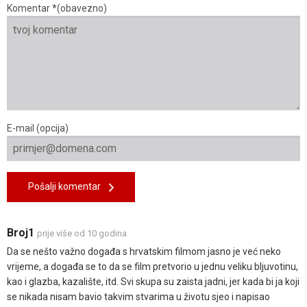
Komentar *(obavezno)
E-mail (opcija)
Pošalji komentar
Broj1
prije više od 10 godina
Da se nešto važno događa s hrvatskim filmom jasno je već neko
vrijeme, a događa se to da se film pretvorio u jednu veliku bljuvotinu,
kao i glazba, kazalište, itd. Svi skupa su zaista jadni, jer kada bi ja koji
se nikada nisam bavio takvim stvarima u životu sjeo i napisao