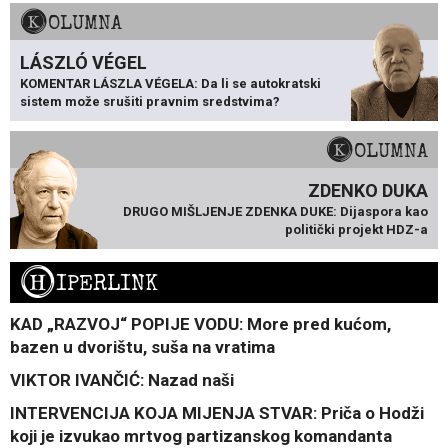
KOLUMNA
LÁSZLÓ VÉGEL
KOMENTAR LÁSZLA VÉGELA: Da li se autokratski
sistem može srušiti pravnim sredstvima?
KOLUMNA
ZDENKO DUKA
DRUGO MIŠLJENJE ZDENKA DUKE: Dijaspora kao
politički projekt HDZ-a
H
IPERLINK
KAD „RAZVOJ“ POPIJE VODU: More pred kućom,
bazen u dvorištu, suša na vratima
VIKTOR IVANČIĆ: Nazad naši
INTERVENCIJA KOJA MIJENJA STVAR: Priča o Hodži
koji je izvukao mrtvog partizanskog komandanta