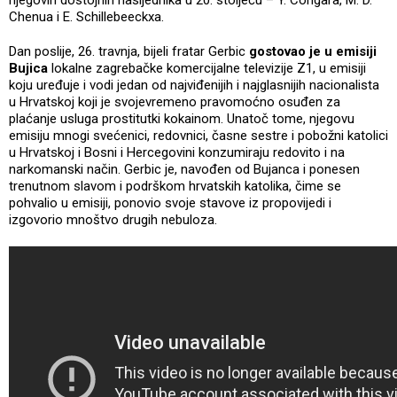
Chenua i E. Schillebeeckxa.
Dan poslije, 26. travnja, bijeli fratar Gerbic
gostovao je u emisiji
Bujica
lokalne zagrebačke komercijalne televizije Z1, u emisiji
koju uređuje i vodi jedan od najviđenijih i najglasnijih nacionalista
u Hrvatskoj koji je svojevremeno pravomoćno osuđen za
plaćanje usluga prostitutki kokainom. Unatoč tome, njegovu
emisiju mnogi svećenici, redovnici, časne sestre i pobožni katolici
u Hrvatskoj i Bosni i Hercegovini konzumiraju redovito i na
narkomanski način. Gerbic je, navođen od Bujanca i ponesen
trenutnom slavom i podrškom hrvatskih katolika, čime se
pohvalio u emisiji, ponovio svoje stavove iz propovijedi i
izgovorio mnoštvo drugih nebuloza.