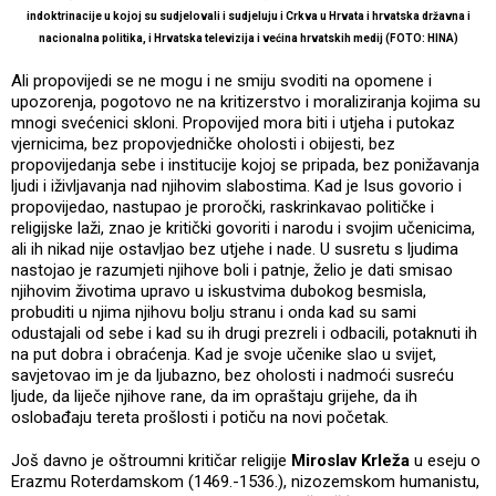
indoktrinacije u kojoj su sudjelovali i sudjeluju i Crkva u Hrvata i hrvatska državna i
nacionalna politika, i Hrvatska televizija i većina hrvatskih medij (FOTO: HINA)
Ali propovijedi se ne mogu i ne smiju svoditi na opomene i
upozorenja, pogotovo ne na kritizerstvo i moraliziranja kojima su
mnogi svećenici skloni. Propovijed mora biti i utjeha i putokaz
vjernicima, bez propovjedničke oholosti i obijesti, bez
propovijedanja sebe i institucije kojoj se pripada, bez ponižavanja
ljudi i iživljavanja nad njihovim slabostima. Kad je Isus govorio i
propovijedao, nastupao je proročki, raskrinkavao političke i
religijske laži, znao je kritički govoriti i narodu i svojim učenicima,
ali ih nikad nije ostavljao bez utjehe i nade. U susretu s ljudima
nastojao je razumjeti njihove boli i patnje, želio je dati smisao
njihovim životima upravo u iskustvima dubokog besmisla,
probuditi u njima njihovu bolju stranu i onda kad su sami
odustajali od sebe i kad su ih drugi prezreli i odbacili, potaknuti ih
na put dobra i obraćenja. Kad je svoje učenike slao u svijet,
savjetovao im je da ljubazno, bez oholosti i nadmoći susreću
ljude, da liječe njihove rane, da im opraštaju grijehe, da ih
oslobađaju tereta prošlosti i potiču na novi početak.
Još davno je oštroumni kritičar religije
Miroslav Krleža
u eseju o
Erazmu Roterdamskom (1469.-1536.), nizozemskom humanistu,