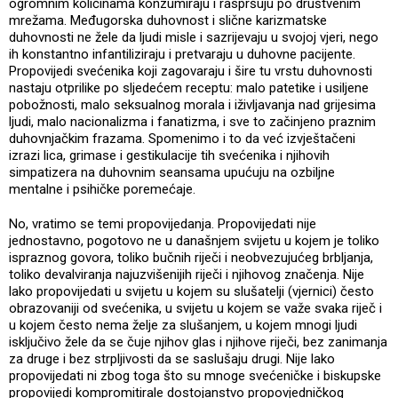
ogromnim količinama konzumiraju i raspršuju po društvenim
mrežama. Međugorska duhovnost i slične karizmatske
duhovnosti ne žele da ljudi misle i sazrijevaju u svojoj vjeri, nego
ih konstantno infantiliziraju i pretvaraju u duhovne pacijente.
Propovijedi svećenika koji zagovaraju i šire tu vrstu duhovnosti
nastaju otprilike po sljedećem receptu: malo patetike i usiljene
pobožnosti, malo seksualnog morala i iživljavanja nad grijesima
ljudi, malo nacionalizma i fanatizma, i sve to začinjeno praznim
duhovnjačkim frazama. Spomenimo i to da već izvještačeni
izrazi lica, grimase i gestikulacije tih svećenika i njihovih
simpatizera na duhovnim seansama upućuju na ozbiljne
mentalne i psihičke poremećaje.
No, vratimo se temi propovijedanja. Propovijedati nije
jednostavno, pogotovo ne u današnjem svijetu u kojem je toliko
ispraznog govora, toliko bučnih riječi i neobvezujućeg brbljanja,
toliko devalviranja najuzvišenijih riječi i njihovog značenja. Nije
lako propovijedati u svijetu u kojem su slušatelji (vjernici) često
obrazovaniji od svećenika, u svijetu u kojem se važe svaka riječ i
u kojem često nema želje za slušanjem, u kojem mnogi ljudi
isključivo žele da se čuje njihov glas i njihove riječi, bez zanimanja
za druge i bez strpljivosti da se saslušaju drugi. Nije lako
propovijedati ni zbog toga što su mnoge svećeničke i biskupske
propovijedi kompromitirale dostojanstvo propovjedničkog