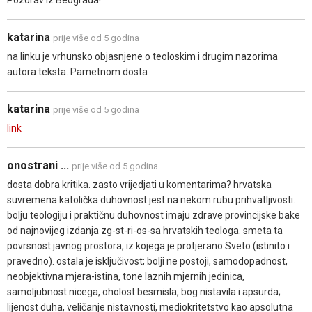
Pozdrav iz Beograda!
katarina
prije više od 5 godina
na linku je vrhunsko objasnjene o teoloskim i drugim nazorima
autora teksta. Pametnom dosta
katarina
prije više od 5 godina
link
onostrani ...
prije više od 5 godina
dosta dobra kritika. zasto vrijedjati u komentarima? hrvatska
suvremena katolička duhovnost jest na nekom rubu prihvatljivosti.
bolju teologiju i praktičnu duhovnost imaju zdrave provincijske bake
od najnovijeg izdanja zg-st-ri-os-sa hrvatskih teologa. smeta ta
povrsnost javnog prostora, iz kojega je protjerano Sveto (istinito i
pravedno). ostala je isključivost; bolji ne postoji, samodopadnost,
neobjektivna mjera-istina, tone laznih mjernih jedinica,
samoljubnost nicega, oholost besmisla, bog nistavila i apsurda;
lijenost duha, veličanje nistavnosti, mediokritetstvo kao apsolutna