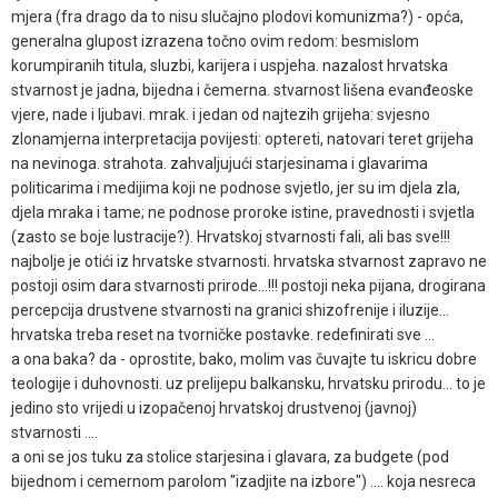
mjera (fra drago da to nisu slučajno plodovi komunizma?) - opća,
generalna glupost izrazena točno ovim redom: besmislom
korumpiranih titula, sluzbi, karijera i uspjeha. nazalost hrvatska
stvarnost je jadna, bijedna i čemerna. stvarnost lišena evanđeoske
vjere, nade i ljubavi. mrak. i jedan od najtezih grijeha: svjesno
zlonamjerna interpretacija povijesti: optereti, natovari teret grijeha
na nevinoga. strahota. zahvaljujući starjesinama i glavarima
politicarima i medijima koji ne podnose svjetlo, jer su im djela zla,
djela mraka i tame; ne podnose proroke istine, pravednosti i svjetla
(zasto se boje lustracije?). Hrvatskoj stvarnosti fali, ali bas sve!!!
najbolje je otići iz hrvatske stvarnosti. hrvatska stvarnost zapravo ne
postoji osim dara stvarnosti prirode...!!! postoji neka pijana, drogirana
percepcija drustvene stvarnosti na granici shizofrenije i iluzije...
hrvatska treba reset na tvorničke postavke. redefinirati sve ...
a ona baka? da - oprostite, bako, molim vas čuvajte tu iskricu dobre
teologije i duhovnosti. uz prelijepu balkansku, hrvatsku prirodu... to je
jedino sto vrijedi u izopačenoj hrvatskoj drustvenoj (javnoj)
stvarnosti ....
a oni se jos tuku za stolice starjesina i glavara, za budgete (pod
bijednom i cemernom parolom "izadjite na izbore") .... koja nesreca