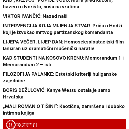
bazen u dvorištu, suša na vratima
VIKTOR IVANČIĆ: Nazad naši
INTERVENCIJA KOJA MIJENJA STVAR: Priča o Hodži
koji je izvukao mrtvog partizanskog komandanta
LIJEPA VEČER, LIJEP DAN: Homoseksploatacijski film
lansiran uz dramatični mučenički narativ
KAD STUDENTI NA KOSOVO KRENU: Memorandum 1 i
Memorandum 2 – isti
FILOZOFIJA PALANKE: Estetski kriteriji huliganske
zajednice
BORIS DEŽULOVIĆ: Kanye Westu ostala je samo
Hrvatska
„MALI ROMAN O TIŠINI“: Kaotična, zamršena i duboko
intimna knjiga
R
ECEPTI