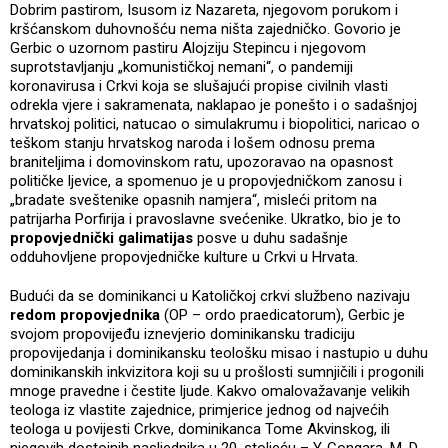
Dobrim pastirom, Isusom iz Nazareta, njegovom porukom i
kršćanskom duhovnošću nema ništa zajedničko. Govorio je
Gerbic o uzornom pastiru Alojziju Stepincu i njegovom
suprotstavljanju „komunističkoj nemani“, o pandemiji
koronavirusa i Crkvi koja se slušajući propise civilnih vlasti
odrekla vjere i sakramenata, naklapao je ponešto i o sadašnjoj
hrvatskoj politici, natucao o simulakrumu i biopolitici, naricao o
teškom stanju hrvatskog naroda i lošem odnosu prema
braniteljima i domovinskom ratu, upozoravao na opasnost
političke ljevice, a spomenuo je u propovjedničkom zanosu i
„bradate sveštenike opasnih namjera“, misleći pritom na
patrijarha Porfirija i pravoslavne svećenike. Ukratko, bio je to
propovjednički galimatijas
posve u duhu sadašnje
odduhovljene propovjedničke kulture u Crkvi u Hrvata.
Budući da se dominikanci u Katoličkoj crkvi službeno nazivaju
redom propovjednika
(OP – ordo praedicatorum), Gerbic je
svojom propovijeđu iznevjerio dominikansku tradiciju
propovijedanja i dominikansku teološku misao i nastupio u duhu
dominikanskih inkvizitora koji su u prošlosti sumnjičili i progonili
mnoge pravedne i čestite ljude. Kakvo omalovažavanje velikih
teologa iz vlastite zajednice, primjerice jednog od najvećih
teologa u povijesti Crkve, dominikanca Tome Akvinskog, ili
njegovih dostojnih nasljednika u 20. stoljeću – Y. Congara, M. D.