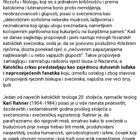
filozofu i filologu, koji se s jednakom kritičnošću i prema
katolicima i luterancima borio protiv nemišljenja,
neobrazovanosti i gluposti, pisao o svećenicima kao
„sklerotičnim sofistima nebeske mudrosti, lažljivcima i
neznalicama koji igraju ulogu sveznadara, nametljivim
kočopernim pijetlovima koji kukuriječu na bunjištima pameti.“ Kad
se danas sagledaju propovijedi i javni nastupi mnogih hrvatskih
katoličkih svećenika, onda je, da se ponovno poslužimo Krležinim
riječima, doista ponekad riječ o „nečuvenim papazjanijama
najblesavijih i u nebo vapijućih gluposti“. Takve propovijedi
zamagljuju i zamračuju radosnu vijest Isusa iz Nazareta, a
Katoličku crkvu predstavljaju kao zajednicu duhovnih luđaka
i neprosvijećenih fanatika
koju, između ostalog i zbog stavova
i propovijedi njezinih biskupa i svećenika, napušta sve veći broj
ljudi.
Jedan od najvećih katoličkih teologa 20. stoljeća, njemački teolog
Karl Rahner
(1904.-1984.) pisao je u više navrata pedesetih,
šezdesetih i sedamdesetih godina prošlog stoljeća o
svećenicima i svećeničkoj egzistenciji. Rahner je, da
parafraziramo dio njegovih misli, smatrao kako bi svećenik u
budućnosti prije svega trebao biti mistik, produhovljeni
navjestitelj, osoba humanosti, vjerodostojnosti i istine, čovjek koji
je uvijek otvoren novome i koji traži novi jezik naviještanja, čovjek