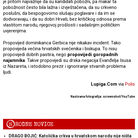
je pritom najvažnije da su kandidati pobožni, pa makar ta
pobožnost često bila lažna i izvještačena, da su crkveno
poslušni, da bespogovorno slušaju poglavare i da im se
dodvoravaju, i da su dobri Hrvati, bez kritičkog odnosa prema
vlastitom narodu, njegovoj prošlosti i sadašnjim političkim
uvjerenjima.
Propovijed dominikanca Gerbica nije nikakav incident. Tako
propovijeda većina hrvatskih svećenika i biskupa. To nisu
propovijedi dobrih pastira, nego
propovijedi goropadnih
najamnika
. Takve propovijedi su drska negacija Evanđelja Isusa
iz Nazareta, i istodobno prezir i ignoriranje stvarnih problema
ljudi.
Lupiga.Com
via
Polis
Naslovna fotografija: screenshot/YouTube
S
RODNE NOVICE
DRAGO BOJIĆ: Katolička crkva u hrvatskom narodu nije ništa