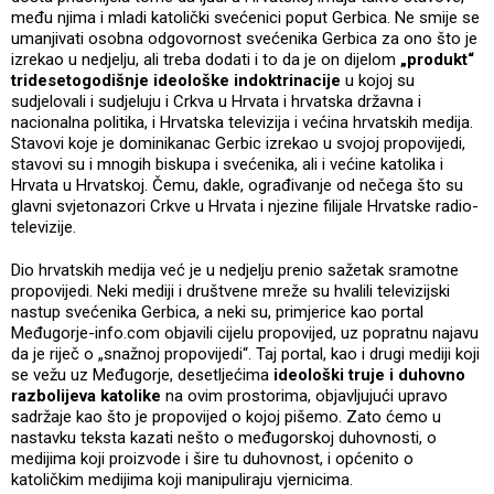
među njima i mladi katolički svećenici poput Gerbica. Ne smije se
umanjivati osobna odgovornost svećenika Gerbica za ono što je
izrekao u nedjelju, ali treba dodati i to da je on dijelom
„produkt“
tridesetogodišnje ideološke indoktrinacije
u kojoj su
sudjelovali i sudjeluju i Crkva u Hrvata i hrvatska državna i
nacionalna politika, i Hrvatska televizija i većina hrvatskih medija.
Stavovi koje je dominikanac Gerbic izrekao u svojoj propovijedi,
stavovi su i mnogih biskupa i svećenika, ali i većine katolika i
Hrvata u Hrvatskoj. Čemu, dakle, ograđivanje od nečega što su
glavni svjetonazori Crkve u Hrvata i njezine filijale Hrvatske radio-
televizije.
Dio hrvatskih medija već je u nedjelju prenio sažetak sramotne
propovijedi. Neki mediji i društvene mreže su hvalili televizijski
nastup svećenika Gerbica, a neki su, primjerice kao portal
Međugorje-info.com objavili cijelu propovijed, uz popratnu najavu
da je riječ o „snažnoj propovijedi“. Taj portal, kao i drugi mediji koji
se vežu uz Međugorje, desetljećima
ideološki truje i duhovno
razbolijeva katolike
na ovim prostorima, objavljujući upravo
sadržaje kao što je propovijed o kojoj pišemo. Zato ćemo u
nastavku teksta kazati nešto o međugorskoj duhovnosti, o
medijima koji proizvode i šire tu duhovnost, i općenito o
katoličkim medijima koji manipuliraju vjernicima.