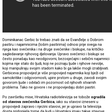
Dominikanac Gerbic bi trebao znati da se Evanđelje o Dobrom
pastiru i najamnicima (lošim pastirima) odnosi prije svega na
njega kao svećenika i na druge svećenike i biskupe, na kritičko
sagledavanje njihovog djelovanja. Upravo svećenici i biskupi se
često ponašaju kao neodgovorni, bezosjećajni i sebični najamnici
kojima nije stalo do ljudi, koji ne poznaju ljude i njihove nevolje,
koji manipuliraju svojim stadom kako bi ga lakše mogli izrabljivati.
Gerbiceva propovijed je više propovijed najamnika koji bježi od
samokritike i odgovornosti, upire prstom u druge, zavodi svojim
govorom ljude i odvlači im pozornost od njihovih stvarnih
problema. Tako ne govore i ne propovijedaju dobri pastiri.
Po završetku mise, Hrvatska radiotelevizija se tobože
ogradila
od stavova svećenika Gerbica
, iako su stavovi izneseni u
propovijedi zapravo i njezini stavovi, jer je upravo ta televizija
dosta pridonijela tome da ljudi u Hrvatskoj imaju takve stavove,