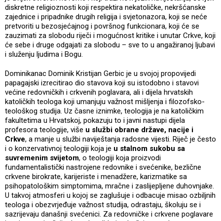
diskretne religioznosti koji respektira nekatoličke, nekršćanske
zajednice i pripadnike drugih religija i svjetonazora, koji se neće
pretvoriti u bezosjećajnog i površnog funkcionara, koji će se
zauzimati za slobodu riječi i mogućnost kritike i unutar Crkve, koji
će sebe i druge odgajati za slobodu – sve to u angažiranoj ljubavi
i služenju ljudima i Bogu.
Dominikanac Dominik Kristijan Gerbic je u svojoj propovijedi
papagajski izrecitirao dio stavova koji su istodobno i stavovi
većine redovničkih i crkvenih poglavara, ali i dijela hrvatskih
katoličkih teologa koji umanjuju važnost mišljenja i filozofsko-
teološkog studija. Uz časne iznimke, teologija je na katoličkim
fakultetima u Hrvatskoj, pokazuju to i javni nastupi dijela
profesora teologije, više
u službi obrane države, nacije i
Crkve
, a manje u službi naviještanja radosne vijesti. Riječ je često
i o konzervativnoj teologiji koja je
u stalnom sukobu sa
suvremenim svijetom
, o teologiji koja proizvodi
fundamentalistički nastrojene redovnike i svećenike, bezlične
crkvene birokrate, karijeriste i menadžere, karizmatike sa
psihopatološkim simptomima, mračne i zaslijepljene duhovnjake.
U takvoj atmosferi u kojoj se zaglušuje i odbacuje misao ozbiljnih
teologa i obezvrjeđuje važnost studija, odrastaju, školuju se i
sazrijevaju današnji svećenici. Za redovničke i crkvene poglavare