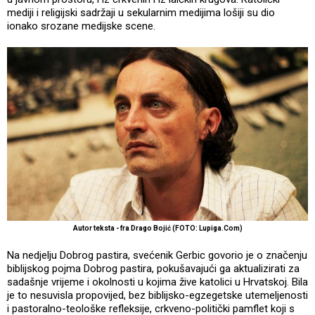
mediji i religijski sadržaji u sekularnim medijima lošiji su dio
ionako srozane medijske scene.
Autor teksta - fra Drago Bojić (FOTO: Lupiga.Com)
Na nedjelju Dobrog pastira, svećenik Gerbic govorio je o značenju
biblijskog pojma Dobrog pastira, pokušavajući ga aktualizirati za
sadašnje vrijeme i okolnosti u kojima žive katolici u Hrvatskoj. Bila
je to nesuvisla propovijed, bez biblijsko-egzegetske utemeljenosti
i pastoralno-teološke refleksije, crkveno-politički pamflet koji s