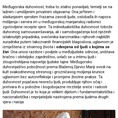
Međugorska duhovnost, treba to stalno ponavljati, temelji se na
lažnim i umišljenim privatnim objavama. Ona jeftinim i
sladunjavim vjerskim frazama zavodi ljude, oslobađa ih napora
mišljenja i servira im u međugorskoj marijanskoj radionici
zgotovljene recepte vjere. Ta individualistička duhovnost tobože
duhovnog samousavršavanja, ali i samobogaćenja kod njezinih
istaknutijih pripadnika, svećenika-karizmatika i njihovih najbližih
suradnika putem takozvanih financijskih blagoslova, uglavnom je
izmještena iz stvarnog života i
odvojena od ljudi s kojima se
živi
. Ona unosi razdore i podjele u međuljudske odnose, uništava
bračno i obiteljsko zajedništvo, uvlači se u intimu ljudi i
zloupotrebljava najsvetije ljudske tajne. Međugorsko
duhovnjaštvo pobožnost prema Blaženoj Djevici Mariji svodi na
kult svakodnevnog stresnog i grozničavog moljenja krunice
uglavnom bez autorefleksije i promjene životne prakse. Ta
duhovnost pojačava nesreću ljudi, produbljuje njihov očaj i
pretvara ih u pobožne i bogobojazne mrzitelje sreće i radosti
ljudi. Duhovnost je to koja je velikim dijelom i fundamentalistička i
nacionalistička i neprijateljski nastrojena prema ljudima drugih
vjera i nacija.