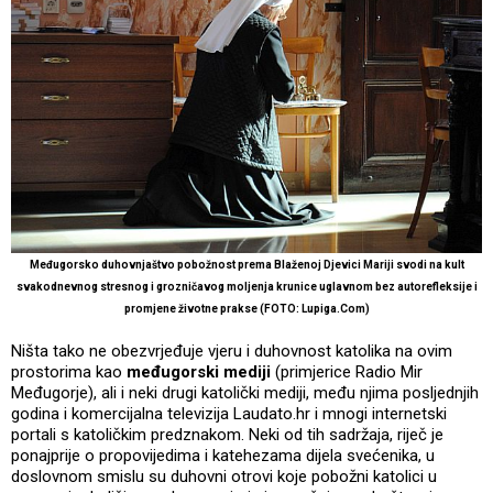
Međugorsko duhovnjaštvo pobožnost prema Blaženoj Djevici Mariji svodi na kult
svakodnevnog stresnog i grozničavog moljenja krunice uglavnom bez autorefleksije i
promjene životne prakse (FOTO: Lupiga.Com)
Ništa tako ne obezvrjeđuje vjeru i duhovnost katolika na ovim
prostorima kao
međugorski mediji
(primjerice Radio Mir
Međugorje), ali i neki drugi katolički mediji, među njima posljednjih
godina i komercijalna televizija Laudato.hr i mnogi internetski
portali s katoličkim predznakom. Neki od tih sadržaja, riječ je
ponajprije o propovijedima i katehezama dijela svećenika, u
doslovnom smislu su duhovni otrovi koje pobožni katolici u