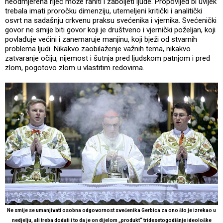
neodmjerena riječ može raniti i zaboljeti ljude. Propovijed bi uvijek
trebala imati proročku dimenziju, utemeljeni kritički i analitički
osvrt na sadašnju crkvenu praksu svećenika i vjernika. Svećenički
govor ne smije biti govor koji je društveno i vjernički poželjan, koji
povlađuje većini i zanemaruje manjinu, koji bježi od stvarnih
problema ljudi. Nikakvo zaobilaženje važnih tema, nikakvo
zatvaranje očiju, nijemost i šutnja pred ljudskom patnjom i pred
zlom, pogotovo zlom u vlastitim redovima.
Ne smije se umanjivati osobna odgovornost svećenika Gerbica za ono što je izrekao u
nedjelju, ali treba dodati i to da je on dijelom „produkt“ tridesetogodišnje ideološke