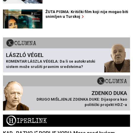
ŽUTA PISMA: Kritički film koji nije mogao biti
snimljen u Turskoj
KOLUMNA
LÁSZLÓ VÉGEL
KOMENTAR LÁSZLA VÉGELA: Da li se autokratski
sistem može srušiti pravnim sredstvima?
KOLUMNA
ZDENKO DUKA
DRUGO MIŠLJENJE ZDENKA DUKE: Dijaspora kao
politički projekt HDZ-a
H
IPERLINK
KAD „RAZVOJ“ POPIJE VODU: More pred kućom,