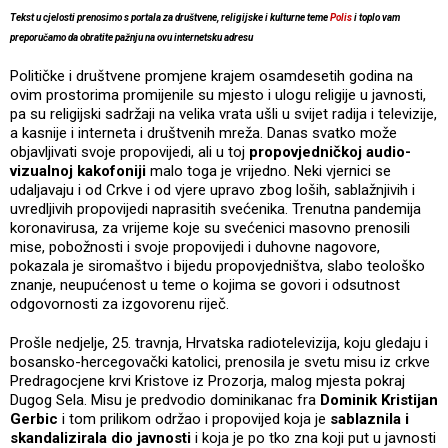
Tekst u cjelosti prenosimo s portala za društvene, religijske i kulturne teme
Polis
i toplo vam
preporučamo da obratite pažnju na ovu internetsku adresu
Političke i društvene promjene krajem osamdesetih godina na
ovim prostorima promijenile su mjesto i ulogu religije u javnosti,
pa su religijski sadržaji na velika vrata ušli u svijet radija i televizije,
a kasnije i interneta i društvenih mreža. Danas svatko može
objavljivati svoje propovijedi, ali u toj
propovjedničkoj audio-
vizualnoj kakofoniji
malo toga je vrijedno. Neki vjernici se
udaljavaju i od Crkve i od vjere upravo zbog loših, sablažnjivih i
uvredljivih propovijedi naprasitih svećenika. Trenutna pandemija
koronavirusa, za vrijeme koje su svećenici masovno prenosili
mise, pobožnosti i svoje propovijedi i duhovne nagovore,
pokazala je siromaštvo i bijedu propovjedništva, slabo teološko
znanje, neupućenost u teme o kojima se govori i odsutnost
odgovornosti za izgovorenu riječ.
Prošle nedjelje, 25. travnja, Hrvatska radiotelevizija, koju gledaju i
bosansko-hercegovački katolici, prenosila je svetu misu iz crkve
Predragocjene krvi Kristove iz Prozorja, malog mjesta pokraj
Dugog Sela. Misu je predvodio dominikanac fra
Dominik Kristijan
Gerbic
i tom prilikom održao i propovijed koja je
sablaznila i
skandalizirala dio javnosti
i koja je po tko zna koji put u javnosti