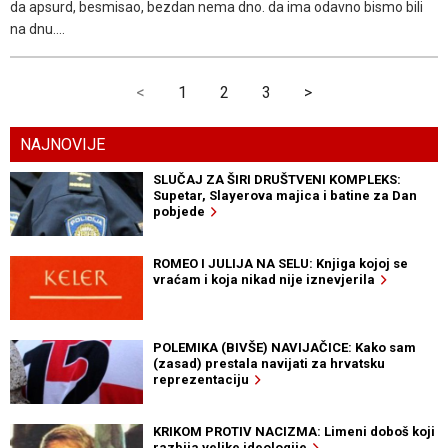
da apsurd, besmisao, bezdan nema dno. da ima odavno bismo bili
na dnu....
<
1
2
3
>
NAJNOVIJE
SLUČAJ ZA ŠIRI DRUŠTVENI KOMPLEKS:
Supetar, Slayerova majica i batine za Dan
pobjede
ROMEO I JULIJA NA SELU: Knjiga kojoj se
vraćam i koja nikad nije iznevjerila
POLEMIKA (BIVŠE) NAVIJAČICE: Kako sam
(zasad) prestala navijati za hrvatsku
reprezentaciju
KRIKOM PROTIV NACIZMA: Limeni doboš koji
razbija velike ideologije