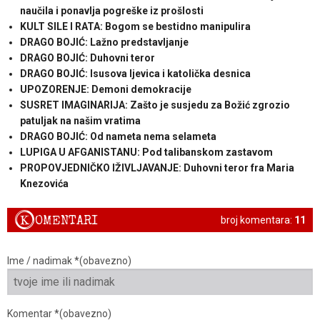
naučila i ponavlja pogreške iz prošlosti
KULT SILE I RATA: Bogom se bestidno manipulira
DRAGO BOJIĆ: ​Lažno predstavljanje
DRAGO BOJIĆ: Duhovni teror
DRAGO BOJIĆ: ​Isusova ljevica i katolička desnica
UPOZORENJE: Demoni demokracije
SUSRET IMAGINARIJA: Zašto je susjedu za Božić zgrozio
patuljak na našim vratima
DRAGO BOJIĆ: ​Od nameta nema selameta
LUPIGA U AFGANISTANU: Pod talibanskom zastavom
PROPOVJEDNIČKO IŽIVLJAVANJE: Duhovni teror fra Maria
Knezovića
K
OMENTARI
broj komentara:
11
Ime / nadimak *(obavezno)
Komentar *(obavezno)