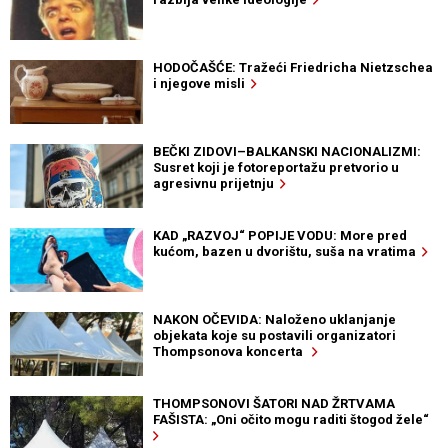
HODOČAŠĆE: Tražeći Friedricha Nietzschea
i njegove misli
BEČKI ZIDOVI–BALKANSKI NACIONALIZMI:
Susret koji je fotoreportažu pretvorio u
agresivnu prijetnju
KAD „RAZVOJ“ POPIJE VODU: More pred
kućom, bazen u dvorištu, suša na vratima
NAKON OČEVIDA: Naloženo uklanjanje
objekata koje su postavili organizatori
Thompsonova koncerta
THOMPSONOVI ŠATORI NAD ŽRTVAMA
FAŠISTA: „Oni očito mogu raditi štogod žele“