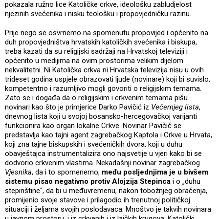
pokazala ružno lice Katoličke crkve, ideološku zabludjelost
njezinih svećenika i nisku teološku i propovjedničku razinu.
Prije nego se osvrnemo na spomenutu propovijed i općenito na
duh propovjedništva hrvatskih katoličkih svećenika i biskupa,
treba kazati da su religijski sadržaji na Hrvatskoj televiziji i
općenito u medijima na ovim prostorima velikim dijelom
nekvalitetni. Ni Katolička crkva ni Hrvatska televizija nisu u ovih
trideset godina uspjele obrazovati ljude (novinare) koji bi suvislo,
kompetentno i razumljivo mogli govoriti o religijskim temama.
Zato se i događa da o religijskim i crkvenim temama pišu
novinari kao što je primjerice Darko Pavičić iz
Večernjeg lista
,
dnevnog lista koji u svojoj bosansko-hercegovačkoj varijanti
funkcionira kao organ lokalne Crkve. Novinar Pavičić se
predstavlja kao tajni agent zagrebačkog Kaptola i Crkve u Hrvata,
koji zna tajne biskupskih i svećeničkih dvora, koji u duhu
obavještajca instrumentalizira ono najsvetije u vjeri kako bi se
dodvorio crkvenim vlastima. Nekadašnji novinar zagrebačkog
Vjesnika
, da i to spomenemo,
među posljednjima je u bivšem
sistemu pisao negativno protiv Alojzija Stepinca
i o „duhu
stepinštine“, da bi u međuvremenu, nakon tobožnjeg obraćenja,
promijenio svoje stavove i prilagodio ih trenutnoj političkoj
situaciji i željama svojih poslodavaca. Mnoštvo je takvih novinara
u javnom prostoru, i iz crkvenih i iz laičkih krugova. Katolički