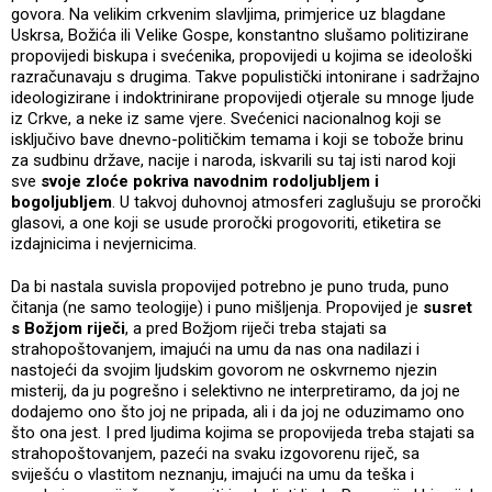
govora. Na velikim crkvenim slavljima, primjerice uz blagdane
Uskrsa, Božića ili Velike Gospe, konstantno slušamo politizirane
propovijedi biskupa i svećenika, propovijedi u kojima se ideološki
razračunavaju s drugima. Takve populistički intonirane i sadržajno
ideologizirane i indoktrinirane propovijedi otjerale su mnoge ljude
iz Crkve, a neke iz same vjere. Svećenici nacionalnog koji se
isključivo bave dnevno-političkim temama i koji se tobože brinu
za sudbinu države, nacije i naroda, iskvarili su taj isti narod koji
sve
svoje zloće pokriva navodnim rodoljubljem i
bogoljubljem
. U takvoj duhovnoj atmosferi zaglušuju se proročki
glasovi, a one koji se usude proročki progovoriti, etiketira se
izdajnicima i nevjernicima.
Da bi nastala suvisla propovijed potrebno je puno truda, puno
čitanja (ne samo teologije) i puno mišljenja. Propovijed je
susret
s Božjom riječi
, a pred Božjom riječi treba stajati sa
strahopoštovanjem, imajući na umu da nas ona nadilazi i
nastojeći da svojim ljudskim govorom ne oskvrnemo njezin
misterij, da ju pogrešno i selektivno ne interpretiramo, da joj ne
dodajemo ono što joj ne pripada, ali i da joj ne oduzimamo ono
što ona jest. I pred ljudima kojima se propovijeda treba stajati sa
strahopoštovanjem, pazeći na svaku izgovorenu riječ, sa
sviješću o vlastitom neznanju, imajući na umu da teška i