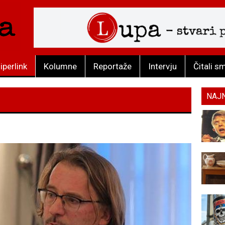
iperlink
Kolumne
Reportaže
Intervju
Čitali s
NAJ