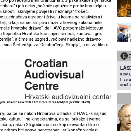
je „točno po receptu Memoranduma 2 Srpske akademije nauka
ibara“ i još nekih „sačinile optužnice protiv branitelja u
šnosti, iskrivljene povijesti i neznanja“ trošeći
 izjednačava agresor i žrtva, u kojima se relativizira i
itelji, u kojima se ismijava naziv vrhovnog zakona neke
temelje hrvatske države“; da HAVC potpomaže Motovun
ja Republika Hrvatska kao i njeni simboli, zastava i grb,
a zemlja“, a čime se uzgred „već bavi nadležno državno
a i sina Šerbedžiju za 'Oslobođenje Skoplja', a ne za film o
LÁS
KOME
li se
sruši
htjela, uskoro raskrstiti s tim mračnim razdobljem (IZVOR: HAVC)
raj, pa će se nakon Hribarova odlaska iz HAVC-a najzad
atsku kulturu' i na kinoekranima, da se 'prikaže stvarna
načno, nakon 25 godina snimi i koji relevantan film o
e pritom biti posve nepotreban, jer 'konačno dolazi