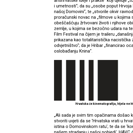
antihrvatske ideje i prakse“ koji djelu
i umetnosti“; da su „osobe poput Hrvoja Hr
našoj Domovini“, te „stvorile okvir ravnodu
proračunski novac na „filmove u kojima se
obeščašćuju žrtvovani životi i njihove ob
zemlje, u kojima se bezočno udara na 
Film Festival na čijem je traileru „današn
prikazana kao totalitaristička nacističk
odvjetništvo“; da je Hribar „financirao oc
oslobađanju Knina“.
Hrvatska će kinematografija, htjela-ne 
„Ali sada je svim tim opačinama došao k
stvoriti uvjeti da se 'Hrvatska vrati u hrv
istina o Domovinskom ratu', te da se 'ko
našem stradanju i našoj pobjedi'. HAVC ć