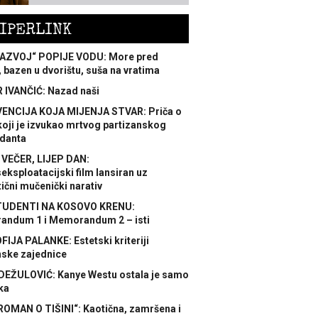
IPERLINK
AZVOJ“ POPIJE VODU: More pred
 bazen u dvorištu, suša na vratima
 IVANČIĆ: Nazad naši
ENCIJA KOJA MIJENJA STVAR: Priča o
koji je izvukao mrtvog partizanskog
danta
 VEČER, LIJEP DAN:
ksploatacijski film lansiran uz
ični mučenički narativ
TUDENTI NA KOSOVO KRENU:
ndum 1 i Memorandum 2 – isti
FIJA PALANKE: Estetski kriteriji
nske zajednice
DEŽULOVIĆ: Kanye Westu ostala je samo
ka
ROMAN O TIŠINI“: Kaotična, zamršena i