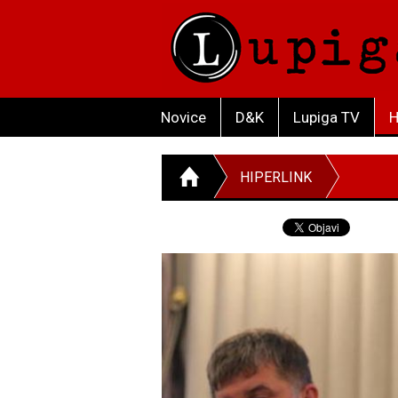
Novice
D&K
Lupiga TV
H
HIPERLINK