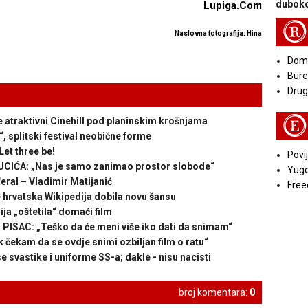
duboko
Lupiga.Com
R
Naslovna fotografija: Hina
Doma
Bure
Druga
E
aktivni Cinehill pod planinskim krošnjama
 splitski festival neobične forme
et three be!
Povij
IĆA: „Nas je samo zanimao prostor slobode“
Yugo
al – Vladimir Matijanić
Free
hrvatska Wikipedija dobila novu šansu
a „oštetila“ domaći film
ISAC: „Teško da će meni više iko dati da snimam“
čekam da se ovdje snimi ozbiljan film o ratu“
svastike i uniforme SS-a; dakle - nisu nacisti
broj komentara:
0