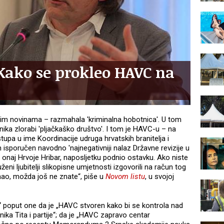
Kako se prokleo HAVC na
jim novinama – razmahala 'kriminalna hobotnica'. U tom
ka zlorabi 'pljačkaško društvo'. I tom je HAVC-u – na
pa u ime Koordinacije udruga hrvatskih branitelja i
sporučen navodno 'najnegativniji nalaz Državne revizije u
j, onaj Hrvoje Hribar, naposljetku podnio ostavku. Ako niste
uženi ljubitelji slikopisne umjetnosti izgovorili na račun tog
nao, možda još ne znate“, piše u
Novom listu
, u svojoj
“
poput one da je „HAVC stvoren kako bi se kontrola nad
ika Tita i partije“; da je „HAVC zapravo centar