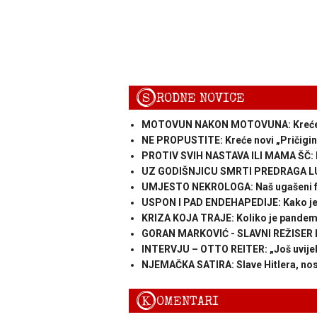
S
RODNE NOVICE
MOTOVUN NAKON MOTOVUNA: Kreće atr
NE PROPUSTITE: Kreće novi „Pričigin“,
PROTIV SVIH NASTAVA ILI MAMA ŠČ: L
UZ GODIŠNJICU SMRTI PREDRAGA LUC
UMJESTO NEKROLOGA: Naš ugašeni fer
USPON I PAD ENDEHAPEDIJE: Kako je 
KRIZA KOJA TRAJE: Koliko je pandemij
GORAN MARKOVIĆ - SLAVNI REŽISER I P
INTERVJU – OTTO REITER: „Još uvijek 
NJEMAČKA SATIRA: Slave Hitlera, nose 
K
OMENTARI