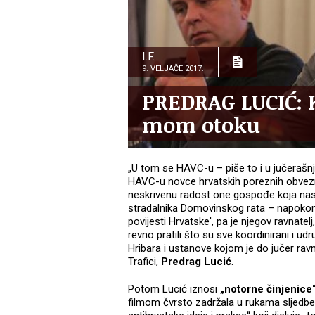
I.F.
9. VELJAČE 2017.
PREDRAG LUCIĆ: 
mom otoku
„U tom se HAVC-u – piše to i u jučerašn
HAVC-u novce hrvatskih poreznih obvezni
neskrivenu radost one gospođe koja nastu
stradalnika Domovinskog rata – napokon i
povijesti Hrvatske', pa je njegov ravnatel
revno pratili što su sve koordinirani i udr
Hribara i ustanove kojom je do jučer rav
Trafici,
Predrag Lucić
.
Potom Lucić iznosi
„notorne činjenice
filmom čvrsto zadržala u rukama sljedben