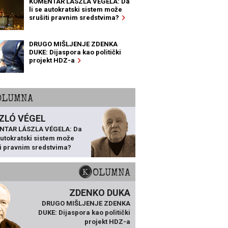
KOMENTAR LÁSZLA VÉGELA: Da
li se autokratski sistem može
srušiti pravnim sredstvima?
DRUGO MIŠLJENJE ZDENKA
DUKE: Dijaspora kao politički
projekt HDZ-a
KOLUMNA
ZLÓ VÉGEL
NTAR LÁSZLA VÉGELA: Da
 autokratski sistem može
ti pravnim sredstvima?
KOLUMNA
ZDENKO DUKA
DRUGO MIŠLJENJE ZDENKA
DUKE: Dijaspora kao politički
projekt HDZ-a