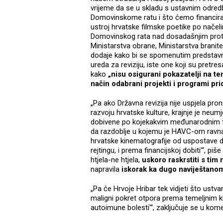
vrijeme da se u skladu s ustavnim odredb
Domovinskome ratu i što ćemo financirati
ustroj hrvatske filmske poetike po nače
Domovinskog rata nad dosadašnjim protu
Ministarstva obrane, Ministarstva branitel
dodaje kako bi se spomenutim predstavnic
ureda za reviziju, iste one koji su pretr
kako
„nisu osigurani pokazatelji na te
način odabrani projekti i programi pri
„Pa ako Državna revizija nije uspjela pro
razvoju hrvatske kulture, krajnje je neu
dobivene po kojekakvim međunarodnim fes
da razdoblje u kojemu je HAVC-om ravnao 
hrvatske kinematografije od uspostave 
rejtingu, i prema financijskoj dobiti'“, pi
htjela-ne htjela,
uskoro raskrstiti s ti
napravila
iskorak ka dugo naviještano
„Pa će Hrvoje Hribar tek vidjeti što ustv
maligni pokret otpora prema temeljnim kr
autoimune bolesti'“, zaključuje se u kome