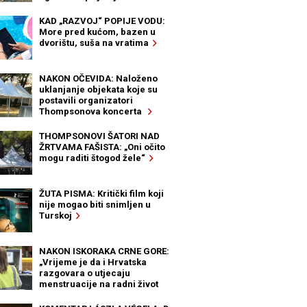
KAD „RAZVOJ“ POPIJE VODU:
More pred kućom, bazen u
dvorištu, suša na vratima
NAKON OČEVIDA: Naloženo
uklanjanje objekata koje su
postavili organizatori
Thompsonova koncerta
THOMPSONOVI ŠATORI NAD
ŽRTVAMA FAŠISTA: „Oni očito
mogu raditi štogod žele“
ŽUTA PISMA: Kritički film koji
nije mogao biti snimljen u
Turskoj
NAKON ISKORAKA CRNE GORE:
„Vrijeme je da i Hrvatska
razgovara o utjecaju
menstruacije na radni život
žena“