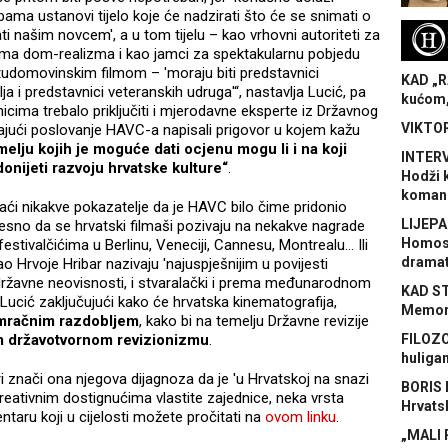
ama ustanovi tijelo koje će nadzirati što će se snimati o
H
 našim novcem', a u tom tijelu – kao vrhovni autoriteti za
lima dom-realizma i kao jamci za spektakularnu pobjedu
domovinskim filmom – 'moraju biti predstavnici
KAD „R
ja i predstavnici veteranskih udruga'“, nastavlja Lucić, pa
kućom,
ima trebalo priključiti i mjerodavne eksperte iz Državnog
VIKTOR
esajući poslovanje HAVC-a napisali prigovor u kojem kažu
melju kojih je moguće dati ocjenu mogu li i na koji
INTERV
donijeti razvoju hrvatske kulture“
.
Hodži 
koman
naći nikakve pokazatelje da je HAVC bilo čime pridonio
LIJEPA
mjesno da se hrvatski filmaši pozivaju na nekakve nagrade
Homose
tivalčićima u Berlinu, Veneciji, Cannesu, Montrealu… Ili
dramat
Hrvoje Hribar nazivaju 'najuspješnijim u povijesti
državne neovisnosti, i stvaralački i prema međunarodnom
KAD S
še Lucić zaključujući kako će hrvatska kinematografija,
Memora
m mračnim razdobljem
, kako bi na temelju Državne revizije
m državotvornom revizionizmu
.
FILOZO
huliga
ari znači ona njegova dijagnoza da je 'u Hrvatskoj na snazi
BORIS 
eativnim dostignućima vlastite zajednice, neka vrsta
Hrvats
ntaru koji u cijelosti možete pročitati na
ovom linku
.
„MALI 