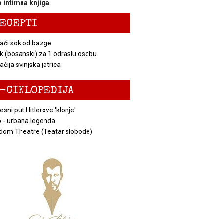
 intimna knjiga
ECEPTI
ći sok od bazge
k (bosanski) za 1 odraslu osobu
čija svinjska jetrica
-CIKLOPEDIJA
esni put Hitlerove 'klonje'
 - urbana legenda
dom Theatre (Teatar slobode)