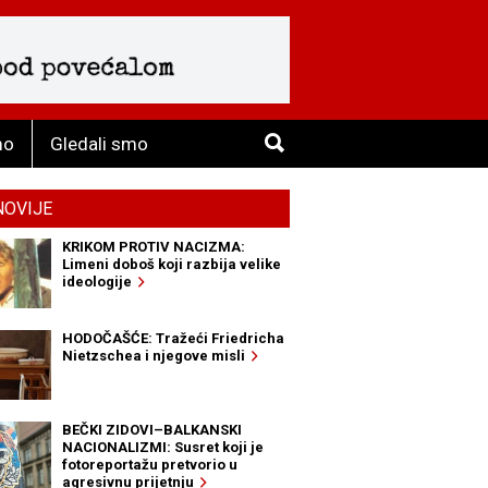
mo
Gledali smo
NOVIJE
KRIKOM PROTIV NACIZMA:
Limeni doboš koji razbija velike
ideologije
HODOČAŠĆE: Tražeći Friedricha
Nietzschea i njegove misli
BEČKI ZIDOVI–BALKANSKI
NACIONALIZMI: Susret koji je
fotoreportažu pretvorio u
agresivnu prijetnju