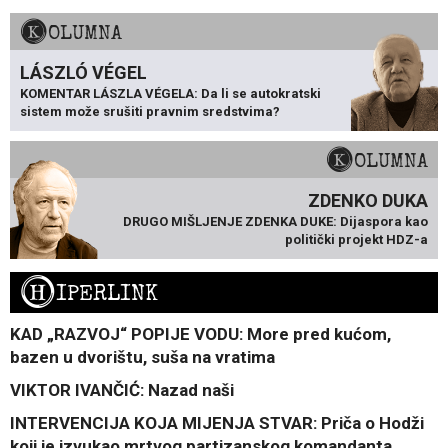
KOLUMNA
LÁSZLÓ VÉGEL
KOMENTAR LÁSZLA VÉGELA: Da li se autokratski
sistem može srušiti pravnim sredstvima?
KOLUMNA
ZDENKO DUKA
DRUGO MIŠLJENJE ZDENKA DUKE: Dijaspora kao
politički projekt HDZ-a
H
IPERLINK
KAD „RAZVOJ“ POPIJE VODU: More pred kućom,
bazen u dvorištu, suša na vratima
VIKTOR IVANČIĆ: Nazad naši
INTERVENCIJA KOJA MIJENJA STVAR: Priča o Hodži
koji je izvukao mrtvog partizanskog komandanta