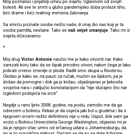
Moji poznanici i prijatelji umiru po svijetu. Uglavnom od svojih
bolesti. Ali sve te smrti u gluho pandemijsko doba prolaze tiho,
bez drame i bez realnog vremena žalovanja.
Sa smrću poznate osobe nešto naše, ili onaj dio nas koji je ta
osoba pamtila, nestane. Tako se
naš svijet smanjuje
. Tako mi iz
svijeta iščezavamo.
*
Moj drug
Victor Antonie
naučio me je kako otvoriti nar. Kako
zarezati koru tako da se šipak prirodno otvori, nakon čega je lako
pobrati crveno zrnevlje iz ploda. Radili smo skupa u Reutersu.
Gledao je kako se, na pauzi za ručak, mučim sa šipkom, pa je
došao da pomogne i dok ga je križao, objašnjavao je ljekovita
svojstva nara i zaključio konstatacijom da “nije slučajno što nar
izgledom podsjeća na srce”.
Negdje u rano ljeto 2008. godine, na poslu, zamolio me da ga
odvezem u bolnicu. Rekao je da osjeća jaki bol u grudima i da s
njegovim srcem nešto definitivno nije u redu. Usput, dok sam ga
vozio u Bolnicu Univerziteta George Washington, objasnio mi je
da je njegov otac umro od srčanog udara u Johannesburgu, da
im je to porodična slabost. Sjećam se da su ga dvije ljubazne