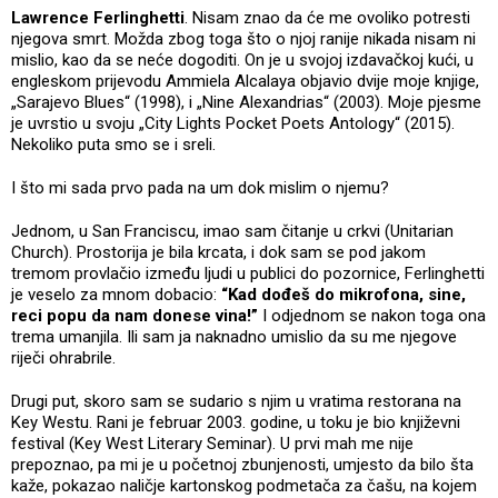
Lawrence Ferlinghetti
. Nisam znao da će me ovoliko potresti
njegova smrt. Možda zbog toga što o njoj ranije nikada nisam ni
mislio, kao da se neće dogoditi. On je u svojoj izdavačkoj kući, u
engleskom prijevodu Ammiela Alcalaya objavio dvije moje knjige,
„Sarajevo Blues“ (1998), i „Nine Alexandrias“ (2003). Moje pjesme
je uvrstio u svoju „City Lights Pocket Poets Antology“ (2015).
Nekoliko puta smo se i sreli.
I što mi sada prvo pada na um dok mislim o njemu?
Jednom, u San Franciscu, imao sam čitanje u crkvi (Unitarian
Church). Prostorija je bila krcata, i dok sam se pod jakom
tremom provlačio između ljudi u publici do pozornice, Ferlinghetti
je veselo za mnom dobacio:
“Kad dođeš do mikrofona, sine,
reci popu da nam donese vina!”
I odjednom se nakon toga ona
trema umanjila. Ili sam ja naknadno umislio da su me njegove
riječi ohrabrile.
Drugi put, skoro sam se sudario s njim u vratima restorana na
Key Westu. Rani je februar 2003. godine, u toku je bio književni
festival (Key West Literary Seminar). U prvi mah me nije
prepoznao, pa mi je u početnoj zbunjenosti, umjesto da bilo šta
kaže, pokazao naličje kartonskog podmetača za čašu, na kojem