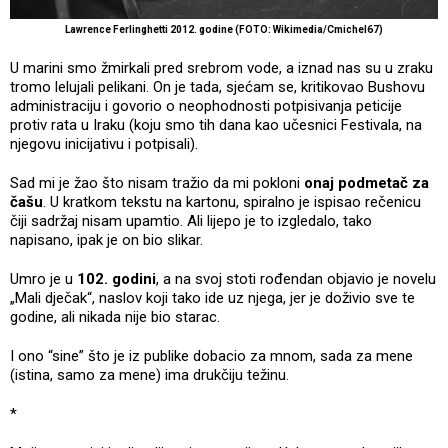
Lawrence Ferlinghetti 2012. godine (FOTO: Wikimedia/Cmichel67)
U marini smo žmirkali pred srebrom vode, a iznad nas su u zraku
tromo lelujali pelikani. On je tada, sjećam se, kritikovao Bushovu
administraciju i govorio o neophodnosti potpisivanja peticije
protiv rata u Iraku (koju smo tih dana kao učesnici Festivala, na
njegovu inicijativu i potpisali).
Sad mi je žao što nisam tražio da mi pokloni
onaj podmetač za
čašu
. U kratkom tekstu na kartonu, spiralno je ispisao rečenicu
čiji sadržaj nisam upamtio. Ali lijepo je to izgledalo, tako
napisano, ipak je on bio slikar.
Umro je u
102. godini
, a na svoj stoti rođendan objavio je novelu
„Mali dječak“, naslov koji tako ide uz njega, jer je doživio sve te
godine, ali nikada nije bio starac.
I ono “sine” što je iz publike dobacio za mnom, sada za mene
(istina, samo za mene) ima drukčiju težinu.
*