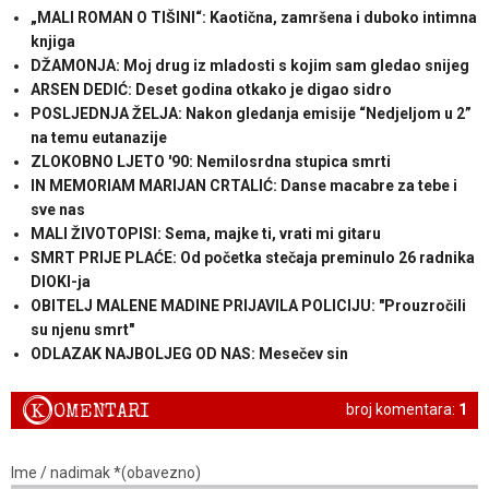
„MALI ROMAN O TIŠINI“: Kaotična, zamršena i duboko intimna
knjiga
DŽAMONJA: Moj drug iz mladosti s kojim sam gledao snijeg
ARSEN DEDIĆ: Deset godina otkako je digao sidro
POSLJEDNJA ŽELJA: Nakon gledanja emisije “Nedjeljom u 2”
na temu eutanazije
ZLOKOBNO LJETO '90: Nemilosrdna stupica smrti
IN MEMORIAM MARIJAN CRTALIĆ: Danse macabre za tebe i
sve nas
MALI ŽIVOTOPISI: Sema, majke ti, vrati mi gitaru
SMRT PRIJE PLAĆE: Od početka stečaja preminulo 26 radnika
DIOKI-ja
OBITELJ MALENE MADINE PRIJAVILA POLICIJU: "Prouzročili
su njenu smrt"
ODLAZAK NAJBOLJEG OD NAS: Mesečev sin
K
OMENTARI
broj komentara:
1
Ime / nadimak *(obavezno)