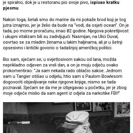
je spiralno, dok je u restoranu pio svoje pivo,
ispisao kratku
pjesmu
.
Nakon toga, šetali smo do marine da mi pokaže brod koji je tog
jutra iznajmio, jer je želio da bude na “vodi, da osjeti ocean”. On je
tada, po mome proračunu, imao 82 godine. Njegova pokretljivost
i ukupni vitalizam bili su zadivljujući. Nasmijan, na Ulici Duval,
osvrtao se za mladim ženama u lakim haljinama, ali je u šetnji
opsesivno i kritički govorio o tadašnjoj američkoj politici.
Bio sam, sjećam se, u svijetlosivom sakou od lana, možda
neprikladno odjeven za vreli dan, a on je moju odjeću ovako
prokomentirao: “Ja sam nekada rado oblačio sakoe. Jednom
sam u Tangier otišao u odijelu, htio sam s Paulom Bowlesom
dogovoriti objavljivanje neke njegove knjige, nismo se tada
poznavali. Sjećam se da me je izbjegavao u početku, jer je zbog
moje odjeće mislio da sam agent iz odjela za narkotike FBI!”