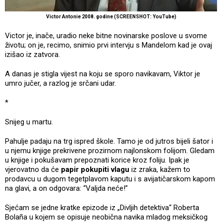
Victor Antonie 2008. godine (SCREENSHOT: YouTube)
Victor je, inače, uradio neke bitne novinarske poslove u svome
životu; on je, recimo, snimio prvi intervju s Mandelom kad je ovaj
izišao iz zatvora.
A danas je stigla vijest na koju se sporo navikavam, Viktor je
umro jučer, a razlog je srčani udar.
*
Snijeg u martu.
Pahulje padaju na trg ispred škole. Tamo je od jutros bijeli šator i
u njemu knjige prekrivene prozirnom najlonskom folijom. Gledam
u knjige i pokušavam prepoznati korice kroz foliju. Ipak je
vjerovatno da će
papir pokupiti vlagu
iz zraka, kažem to
prodavcu u dugom tegetplavom kaputu i s avijatičarskom kapom
na glavi, a on odgovara: “Valjda neće!”
Sjećam se jedne kratke epizode iz „Divljih detektiva“ Roberta
Bolaña u kojem se opisuje neobična navika mladog meksičkog