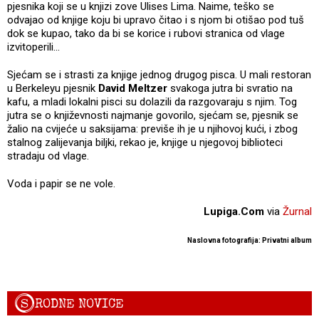
pjesnika koji se u knjizi zove Ulises Lima. Naime, teško se
odvajao od knjige koju bi upravo čitao i s njom bi otišao pod tuš
dok se kupao, tako da bi se korice i rubovi stranica od vlage
izvitoperili...
Sjećam se i strasti za knjige jednog drugog pisca. U mali restoran
u Berkeleyu pjesnik
David Meltzer
svakoga jutra bi svratio na
kafu, a mladi lokalni pisci su dolazili da razgovaraju s njim. Tog
jutra se o književnosti najmanje govorilo, sjećam se, pjesnik se
žalio na cvijeće u saksijama: previše ih je u njihovoj kući, i zbog
stalnog zalijevanja biljki, rekao je, knjige u njegovoj biblioteci
stradaju od vlage.
Voda i papir se ne vole.
Lupiga.Com
via
Žurnal
Naslovna fotografija: Privatni album
S
RODNE NOVICE