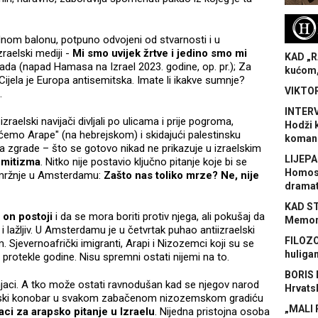
H
dnom balonu, potpuno odvojeni od stvarnosti i u
raelski mediji -
Mi smo uvijek žrtve i jedino smo mi
KAD „R
ada (napad Hamasa na Izrael 2023. godine, op. pr.); Za
kućom,
 Cijela je Europa antisemitska. Imate li ikakve sumnje?
VIKTOR
.
INTERV
aelski navijači divljali po ulicama i prije pogroma,
Hodži 
ćemo Arape" (na hebrejskom) i skidajući palestinsku
koman
na zgrade – što se gotovo nikad ne prikazuje u izraelskim
LIJEPA
semitizma
. Nitko nije postavio ključno pitanje koje bi se
Homose
i mržnje u Amsterdamu:
Zašto nas toliko mrze? Ne, nije
dramat
KAD S
 on postoji
i da se mora boriti protiv njega, ali pokušaj da
Memora
i lažljiv. U Amsterdamu je u četvrtak puhao antiizraelski
FILOZO
. Sjevernoafrički imigranti, Arapi i Nizozemci koji su se
huliga
m protekle godine. Nisu spremni ostati nijemi na to.
BORIS 
dnjaci. A tko može ostati ravnodušan kad se njegov narod
Hrvats
nski konobar u svakom zabačenom nizozemskom gradiću
„MALI 
aci za arapsko pitanje u Izraelu
. Nijedna pristojna osoba