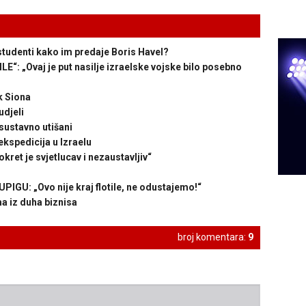
udenti kako im predaje Boris Havel?
 „Ovaj je put nasilje izraelske vojske bilo posebno
 Siona
udjeli
sustavno utišani
kspedicija u Izraelu
t je svjetlucav i nezaustavljiv“
U: „Ovo nije kraj flotile, ne odustajemo!“
 iz duha biznisa
broj komentara:
9