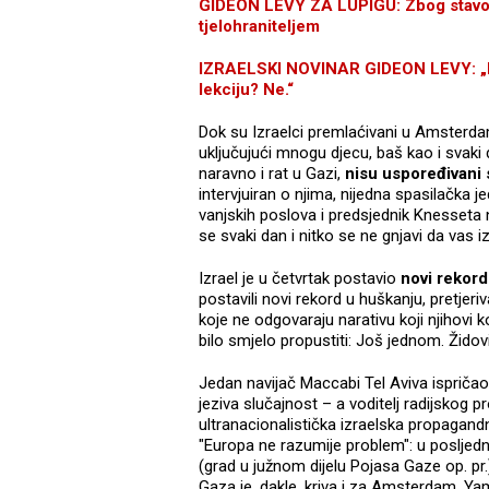
GIDEON LEVY ZA LUPIGU: Zbog stavova
tjelohraniteljem
IZRAELSKI NOVINAR GIDEON LEVY: „Ima
lekciju? Ne.“
Dok su Izraelci premlaćivani u Amsterd
uključujući mnogu djecu, baš kao i svaki
naravno i rat u Gazi,
nisu uspoređivani
intervjuiran o njima, nijedna spasilačka je
vanjskih poslova i predsjednik Knesseta n
se svaki dan i nitko se ne gnjavi da vas izv
Izrael je u četvrtak postavio
novi rekord
postavili novi rekord u huškanju, pretjeri
koje ne odgovaraju narativu koji njihovi 
bilo smjelo propustiti: Još jednom. Židov
Jedan navijač Maccabi Tel Aviva ispričao
jeziva slučajnost – a voditelj radijskog
ultranacionalistička izraelska propagand
"Europa ne razumije problem": u posljedn
(grad u južnom dijelu Pojasa Gaze op. pr.) 
Gaza je, dakle, kriva i za Amsterdam. Ya