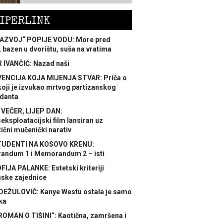
IPERLINK
AZVOJ“ POPIJE VODU: More pred
 bazen u dvorištu, suša na vratima
 IVANČIĆ: Nazad naši
ENCIJA KOJA MIJENJA STVAR: Priča o
koji je izvukao mrtvog partizanskog
danta
 VEČER, LIJEP DAN:
ksploatacijski film lansiran uz
ični mučenički narativ
TUDENTI NA KOSOVO KRENU:
ndum 1 i Memorandum 2 – isti
FIJA PALANKE: Estetski kriteriji
nske zajednice
DEŽULOVIĆ: Kanye Westu ostala je samo
ka
ROMAN O TIŠINI“: Kaotična, zamršena i