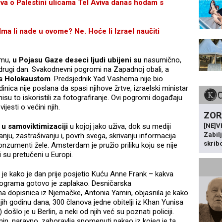
 o Palestini ulicama Tel Aviva danas hodam s
 li nade u ovome? Ne. Hoće li Izrael naučiti
amu,
u Pojasu Gaze deseci ljudi ubijeni su
nasumično,
 drugi dan. Svakodnevni pogromi na Zapadnoj obali, a
 s Holokaustom
. Predsjednik Yad Vashema nije bio
dinica nije poslana da spasi njihove žrtve, izraelski ministar
isu to iskoristili za fotografiranje. Ovi pogromi događaju
ijesti o većini njih.
ZOR
[NE]
 u samoviktimizaciji
u kojoj jako uživa, dok su mediji
Zabil
vanju, zastrašivanju i, povrh svega, skrivanju informacija
skrib
konzumenti žele. Amsterdam je pružio priliku koju se nije
i su pretučeni u Europi.
 je kako je dan prije posjetio Kuću Anne Frank – kakva
 programa gotovo je zaplakao. Desničarska
na dopisnica iz Njemačke, Antonia Yamin, objasnila je kako
jih godinu dana, 300 članova jedne obitelji iz Khan Yunisa
došlo je u Berlin, a neki od njih već su poznati policiji.
min, naravno, zaboravlja spomenuti pakao iz kojeg je ta