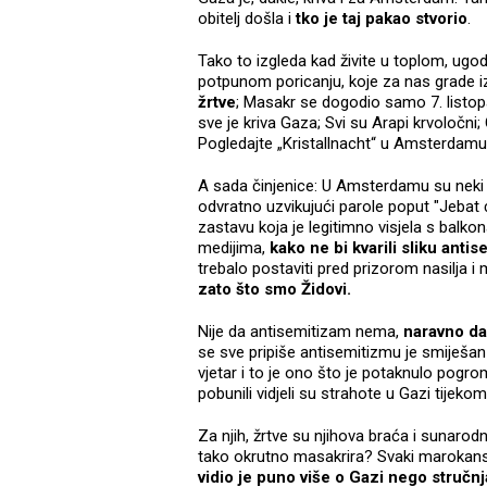
obitelj došla i
tko je taj pakao stvorio
.
Tako to izgleda kad živite u toplom, ugo
potpunom poricanju, koje za nas grade iz
žrtve
; Masakr se dogodio samo 7. listop
sve je kriva Gaza; Svi su Arapi krvoločni;
Pogledajte „Kristallnacht“ u Amsterdamu
A sada činjenice: U Amsterdamu su neki izr
odvratno uzvikujući parole poput "Jebat 
zastavu koja je legitimno visjela s balko
medijima,
kako ne bi kvarili sliku anti
trebalo postaviti pred prizorom nasilja 
zato što smo Židovi.
Nije da antisemitizam nema,
naravno da
se sve pripiše antisemitizmu je smiješan 
vjetar i to je ono što je potaknulo pogrom
pobunili vidjeli su strahote u Gazi tijeko
Za njih, žrtve su njihova braća i sunaro
tako okrutno masakrira? Svaki maroka
vidio je puno više o Gazi nego stručnj