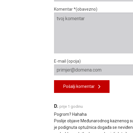
Komentar *(obavezno)
E-mail (opcija)
Pošalji komentar
D.
prije 1 godinu
Pogrom? Hahaha
Poslije objave Međunarodnog kaznenog suda
je podignuta optužnica događa se neviđeni