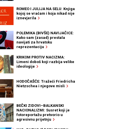
ROMEO I JULIJA NA SELU: Knjiga
kojoj se vraćam i koja nikad nije
iznevjerila
POLEMIKA (BIVŠE) NAVIJAČICE:
Kako sam (zasad) prestala
navijati za hrvatsku
reprezentaciju
KRIKOM PROTIV NACIZMA:
Limeni doboš koji razbija velike
ideologije
HODOČAŠĆE: Tražeći Friedricha
Nietzschea i njegove misli
BEČKI ZIDOVI–BALKANSKI
NACIONALIZMI: Susret koji je
fotoreportažu pretvorio u
agresivnu prijetnju