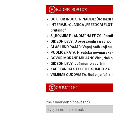
S
RODNE NOVICE
DOKTOR INDOKTRINACIJE: Što kažu st
INTERVJU-ČLANICA „FREEDOM FLOTILE“:
brutalno“
S „BOŽJIM PLANOM“ NA FPZG: Ratnik
GIDEON LEVY: U ovoj zemlji su svi pol
GLAS HIND RAJAB: Vapaj onih koji su 
PUDLICE RATA: Hrvatska novinarska e
GOVOR MORANE MILJANOVIĆ: „Naš pokre
GIDEON LEVY: Još nismo završili
KAPETANICA S FLOTILE SUMUD ZA LUPIG
VRIJEME ČUDOVIŠTA: Rođenje fašizma
K
OMENTARI
Ime / nadimak *(obavezno)