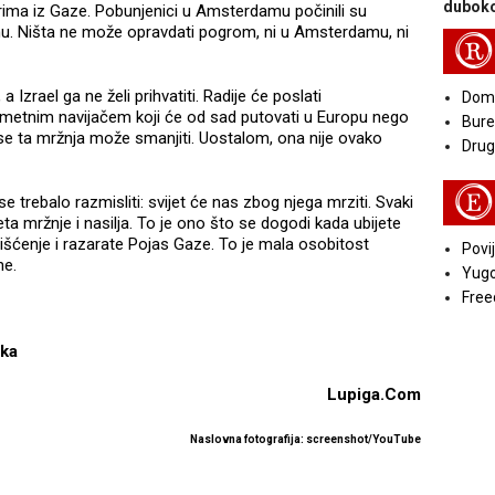
duboko
ima iz Gaze. Pobunjenici u Amsterdamu počinili su
znu. Ništa ne može opravdati pogrom, ni u Amsterdamu, ni
R
Izrael ga ne želi prihvatiti. Radije će poslati
Doma
gometnim navijačem koji će od sad putovati u Europu nego
Bure
 se ta mržnja može smanjiti. Uostalom, ona nije ovako
Druga
E
se trebalo razmisliti: svijet će nas zbog njega mrziti. Svaki
a mržnje i nasilja. To je ono što se dogodi kada ubijete
išćenje i razarate Pojas Gaze. To je mala osobitost
Povij
ne.
Yugo
Free
uka
Lupiga.Com
Naslovna fotografija: screenshot/YouTube