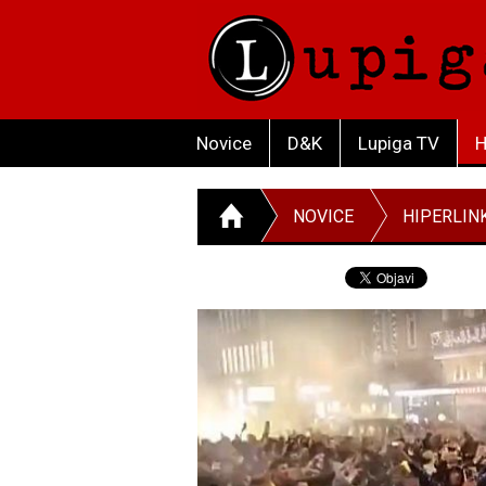
Novice
D&K
Lupiga TV
H
NOVICE
HIPERLIN