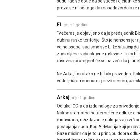
sudu. Ide se dotle da se sudce i djelatnike su
preza se ni od toga da mosadovci dolaze 
FL
prije 1 godinu
"Večeras je objavljeno da je predsjednik Bi
dubinu ruske teritorije. Što je nonsens jer
vojne osobe, sad smo sve bliže situaciji d
zadimljene radioaktivne ruševine. To bi bil
ruševina protegnut će se na veći dio planete
Ne Arkaj, to nikako ne bi bilo pravedno. Pol
vode ljudi sa imenom i prezimenom, pa nika
Arkaj
prije 1 godinu
Odluka ICC-a da izda naloge za privođenje 
Nakon sramotno neutemeljene odluke o nalog
motivirana, neizdavanje naloga za izvršioc
postojanja suda. Kod Al-Masrija koji je na
Gaze mislim da je to u principu dobra odlu