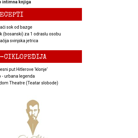
 intimna knjiga
ECEPTI
ći sok od bazge
k (bosanski) za 1 odraslu osobu
čija svinjska jetrica
-CIKLOPEDIJA
esni put Hitlerove 'klonje'
 - urbana legenda
dom Theatre (Teatar slobode)