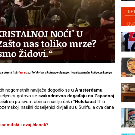
KRISTALNOJ NOĆI" U
što nas toliko mrze?
 smo Židovi.“
za dnevni list
Haaretz
iz Tel Aviva, u kojem je objavljen i ovaj komentar koji je za Lupigu
skih nogometnih navijača dogodio se
u Amsterdamu
.
seljenici, gotovo se
svakodnevno događaju na Zapadnoj
ašili su po svom obimu i nasilju čak i
"Holokaust II"
u
koj, nasilni doseljenici divljali su u Surifu, a dva dana
emitski i ovaj članak?