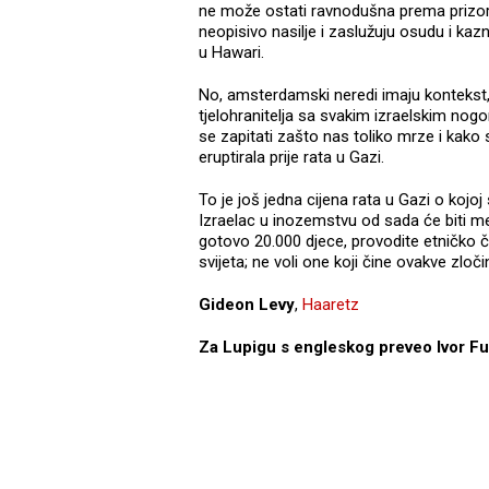
ne može ostati ravnodušna prema prizor
neopisivo nasilje i zaslužuju osudu i ka
u Hawari.
No, amsterdamski neredi imaju kontekst, a 
tjelohranitelja sa svakim izraelskim no
se zapitati zašto nas toliko mrze i kako
eruptirala prije rata u Gazi.
To je još jedna cijena rata u Gazi o kojoj 
Izraelac u inozemstvu od sada će biti met
gotovo 20.000 djece, provodite etničko č
svijeta; ne voli one koji čine ovakve zloči
Gideon Levy
,
Haaretz
Za Lupigu s engleskog preveo Ivor F