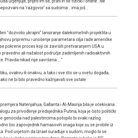
da ucjenjuje, prijeti im se, prati ih se fizički i online…Ne
nepozvani na ‘razgovor’ sa sudcima …ima još…
den "dozvolio ukrajini" lansiranje dalekometnih projektila u
 njihovu pripremu i unošenje parametara cilja rade američke
a se pokrene proces koji će završiti pretvaranjem USA u
o pravedno ali nažalost područje zadimljenih radioaktivnih
. Pravda nikad nije savršena....."
itiku, ovakvu ili onakvu, a tako i sve što se u svetu događa,
ko ne bi bilo pravedno kažnjavati sve ostale.
premjera Natenjahua, Gallanta i Al-Masrija bila je očekivana.
u za privođenje predsjednika Putina, koja je čisto politički
e genocida nad palestincima potopilo bi svaki razlog
vodno bio zapovjednik hamasovih snaga koje su se probile iz
ka. Pod uvjetom da Izrael surađuje s sudom, moglo bi se