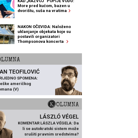
KAD „RAZVOJ“ POPIJE VODU:
More pred kućom, bazen u
dvorištu, suša na vratima
NAKON OČEVIDA: Naloženo
uklanjanje objekata koje su
postavili organizatori
Thompsonova koncerta
KOLUMNA
AN TEOFILOVIĆ
VRIJEDNO SPOMENA:
ješke američkog
omana (V)
KOLUMNA
LÁSZLÓ VÉGEL
KOMENTAR LÁSZLA VÉGELA: Da
li se autokratski sistem može
srušiti pravnim sredstvima?