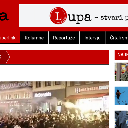
iperlink
Kolumne
Reportaže
Intervju
Čitali s
NAJ
K