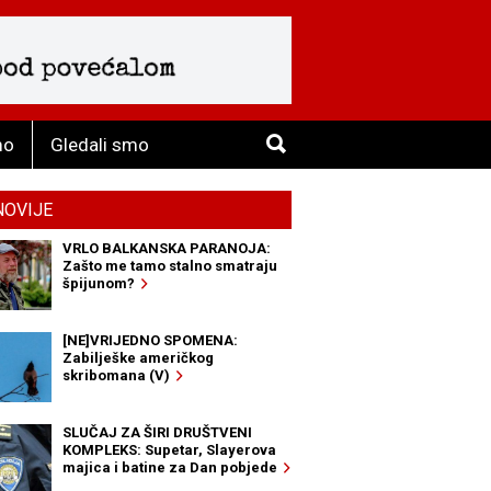
mo
Gledali smo
NOVIJE
VRLO BALKANSKA PARANOJA:
Zašto me tamo stalno smatraju
špijunom?
[NE]VRIJEDNO SPOMENA:
Zabilješke američkog
skribomana (V)
SLUČAJ ZA ŠIRI DRUŠTVENI
KOMPLEKS: Supetar, Slayerova
majica i batine za Dan pobjede