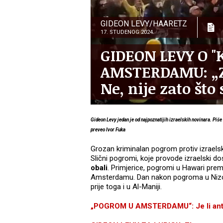
GIDEON LEVY/HAARETZ
17. STUDENOG 2024.
GIDEON LEVY O "
AMSTERDAMU: „Za
Ne, nije zato što
Gideon Levy jedan je od najpoznatijih izraelskih novinara. Piše 
preveo Ivor Fuka
Grozan kriminalan pogrom protiv izrael
Slični pogromi, koje provode izraelski do
obali
. Primjerice, pogromi u Hawari prem
Amsterdamu. Dan nakon pogroma u Nizozems
prije toga i u Al-Maniji.
„POGROM U AMSTERDAMU“: Je li antis