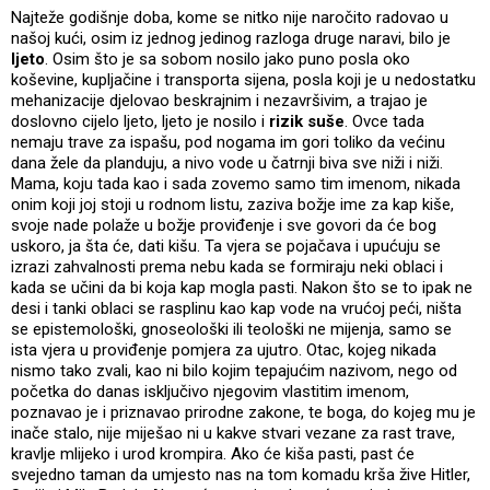
Najteže godišnje doba, kome se nitko nije naročito radovao u
našoj kući, osim iz jednog jedinog razloga druge naravi, bilo je
ljeto
. Osim što je sa sobom nosilo jako puno posla oko
koševine, kupljačine i transporta sijena, posla koji je u nedostatku
mehanizacije djelovao beskrajnim i nezavršivim, a trajao je
doslovno cijelo ljeto, ljeto je nosilo i
rizik suše
. Ovce tada
nemaju trave za ispašu, pod nogama im gori toliko da većinu
dana žele da planduju, a nivo vode u čatrnji biva sve niži i niži.
Mama, koju tada kao i sada zovemo samo tim imenom, nikada
onim koji joj stoji u rodnom listu, zaziva božje ime za kap kiše,
svoje nade polaže u božje proviđenje i sve govori da će bog
uskoro, ja šta će, dati kišu. Ta vjera se pojačava i upućuju se
izrazi zahvalnosti prema nebu kada se formiraju neki oblaci i
kada se učini da bi koja kap mogla pasti. Nakon što se to ipak ne
desi i tanki oblaci se rasplinu kao kap vode na vrućoj peći, ništa
se epistemološki, gnoseološki ili teološki ne mijenja, samo se
ista vjera u proviđenje pomjera za ujutro. Otac, kojeg nikada
nismo tako zvali, kao ni bilo kojim tepajućim nazivom, nego od
početka do danas isključivo njegovim vlastitim imenom,
poznavao je i priznavao prirodne zakone, te boga, do kojeg mu je
inače stalo, nije miješao ni u kakve stvari vezane za rast trave,
kravlje mlijeko i urod krompira. Ako će kiša pasti, past će
svejedno taman da umjesto nas na tom komadu krša žive Hitler,