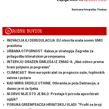
Naslovna fotografija: Pixabay
S
RODNE NOVICE
INOVACIJA ILI DEREGULACIJA: EU otvorila vrata novim GMO
pravilima
URBANA OTPORNOST: Kakva je strategija Zagreba za
prilagodbu klimatskim promjenama
INTERVJU-DRAŽEN ŠIMLEŠA IZ ZMAG-A: „Naš odnos prema
hrani potpuno je pogrešan“
CLIM4CAST: Novi europski alat za prognozu suše, toplinskih
valova i požara
KAD MIRIS SRDELE UTIHNE: Othranila je pola Dalmacije, a
danas je ni za lijeka
NI DRVO NIJE ŠTO JE BILO: Prestaje li priroda apsorbirati
ugljik?
PORUKA GREENPEACEA HRVATSKOJ VLADI: “Profit se broji