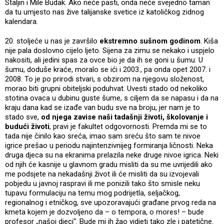
Staljin i Mile Budak. Ako neće pasti, onda neće svejedno taman
da tu umjesto nas žive talijanske svetice iz katoličkog zidnog
kalendara.
20. stoljeće u nas je završilo
ekstremno sušnom godinom
. Kiša
nije pala doslovno cijelo ljeto. Sijena za zimu se nekako i uspjelo
nakositi, ali jedini spas za ovce bio je da ih se goni u šumu. U
šumu, doduše kraće, moralo se ići i 2003., pa onda opet 2007. i
2008. To je po prirodi stvari, s obzirom na njegovu složenost,
morao biti grupni obiteljski poduhvat. Uvesti stado od nekoliko
stotina ovaca u dubinu guste šume, s ciljem da se napasu i da na
kraju dana kad se izađe van budu sve na broju, jer nam je to
stado sve,
od njega zavise naši tadašnji životi, školovanje i
budući životi
, pravi je fakultet odgovornosti. Premda mi se to
tada nije činilo kao sreća, imao sam sreću što sam te nivoe
igrice prešao u periodu najintenzivnijeg formiranja ličnosti. Neka
druga djeca su na ekranima prelazila neke druge nivoe igrica. Neki
od njih će kasnije u glavnom gradu misliti da su me uvrijedili ako
me podsjete na nekadašnji život ili će misliti da su izvojevali
pobjedu u javnoj raspravi ili me ponizili tako što smisle neku
tupavu formulaciju na temu mog podrijetla, seljačkog,
regionalnog i etničkog, sve upozoravajući građane prvog reda na
kmeta kojem je dozvoljeno da – o tempora, o mores! – bude
profesor „našoj djeci“. Bude mi ih žao vidjeti tako zle i patetične.