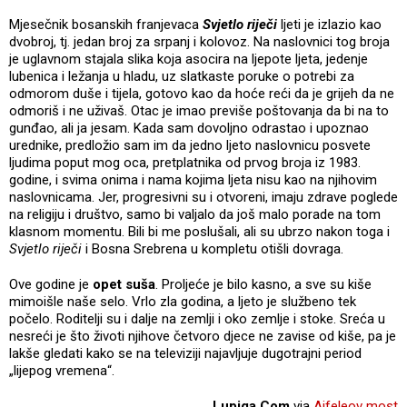
Mjesečnik bosanskih franjevaca
Svjetlo riječi
ljeti je izlazio kao
dvobroj, tj. jedan broj za srpanj i kolovoz. Na naslovnici tog broja
je uglavnom stajala slika koja asocira na ljepote ljeta, jedenje
lubenica i ležanja u hladu, uz slatkaste poruke o potrebi za
odmorom duše i tijela, gotovo kao da hoće reći da je grijeh da ne
odmoriš i ne uživaš. Otac je imao previše poštovanja da bi na to
gunđao, ali ja jesam. Kada sam dovoljno odrastao i upoznao
urednike, predložio sam im da jedno ljeto naslovnicu posvete
ljudima poput mog oca, pretplatnika od prvog broja iz 1983.
godine, i svima onima i nama kojima ljeta nisu kao na njihovim
naslovnicama. Jer, progresivni su i otvoreni, imaju zdrave poglede
na religiju i društvo, samo bi valjalo da još malo porade na tom
klasnom momentu. Bili bi me poslušali, ali su ubrzo nakon toga i
Svjetlo riječi
i Bosna Srebrena u kompletu otišli dovraga.
Ove godine je
opet suša
. Proljeće je bilo kasno, a sve su kiše
mimoišle naše selo. Vrlo zla godina, a ljeto je službeno tek
počelo. Roditelji su i dalje na zemlji i oko zemlje i stoke. Sreća u
nesreći je što životi njihove četvoro djece ne zavise od kiše, pa je
lakše gledati kako se na televiziji najavljuje dugotrajni period
„lijepog vremena“.
Lupiga.Com
via
Ajfeleov most