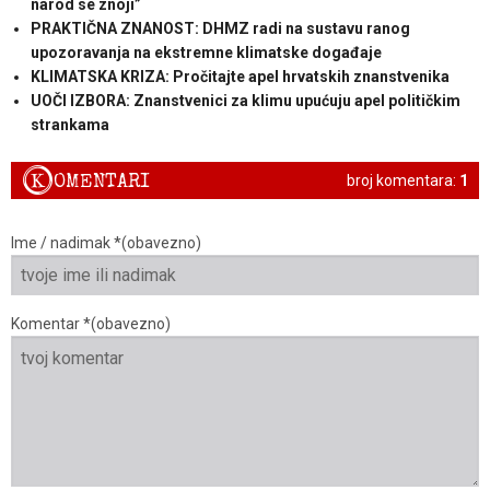
narod se znoji”
PRAKTIČNA ZNANOST: DHMZ radi na sustavu ranog
upozoravanja na ekstremne klimatske događaje
KLIMATSKA KRIZA: Pročitajte apel hrvatskih znanstvenika
UOČI IZBORA: Znanstvenici za klimu upućuju apel političkim
strankama
K
OMENTARI
broj komentara:
1
Ime / nadimak *(obavezno)
Komentar *(obavezno)