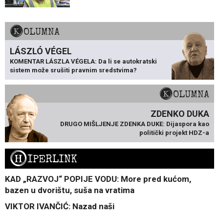
KOLUMNA
LÁSZLÓ VÉGEL
KOMENTAR LÁSZLA VÉGELA: Da li se autokratski
sistem može srušiti pravnim sredstvima?
KOLUMNA
ZDENKO DUKA
DRUGO MIŠLJENJE ZDENKA DUKE: Dijaspora kao
politički projekt HDZ-a
H
IPERLINK
KAD „RAZVOJ“ POPIJE VODU: More pred kućom,
bazen u dvorištu, suša na vratima
VIKTOR IVANČIĆ: Nazad naši