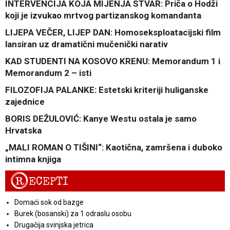
INTERVENCIJA KOJA MIJENJA STVAR: Priča o Hodži
koji je izvukao mrtvog partizanskog komandanta
LIJEPA VEČER, LIJEP DAN: Homoseksploatacijski film
lansiran uz dramatični mučenički narativ
KAD STUDENTI NA KOSOVO KRENU: Memorandum 1 i
Memorandum 2 – isti
FILOZOFIJA PALANKE: Estetski kriteriji huliganske
zajednice
BORIS DEŽULOVIĆ: Kanye Westu ostala je samo
Hrvatska
„MALI ROMAN O TIŠINI“: Kaotična, zamršena i duboko
intimna knjiga
R
ECEPTI
Domaći sok od bazge
Burek (bosanski) za 1 odraslu osobu
Drugačija svinjska jetrica