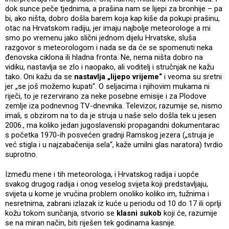
dok sunce peče tjednima, a prašina nam se lijepi za bronhije – pa
bi, ako ništa, dobro došla barem koja kap kiše da pokupi prašinu,
otac na Hrvatskom radiju, jer imaju najbolje meteorologe a mi
smo po vremenu jako slični jednom dijelu Hrvatske, sluša
razgovor s meteorologom i nada se da će se spomenuti neka
đenovska ciklona ili hladna fronta. Ne, nema ništa dobro na
vidiku, nastavlja se zlo i naopako, ali voditelj i stručnjak ne kažu
tako. Oni kažu da se
nastavlja „lijepo vrijeme“
i veoma su sretni
jer „se još možemo kupati“. O seljacima i njihovim mukama ni
riječi, to je rezervirano za neke posebne emisije i za Plodove
zemlje iza podnevnog TV-dnevnika. Televizor, razumije se, nismo
imali, s obzirom na to da je struja u naše selo došla tek u jesen
2006., ma koliko jedan jugoslavenski propagandni dokumentarac
s početka 1970-ih posvećen gradnji Ramskog jezera („struja je
već stigla i u najzabačenija sela“, kaže umilni glas naratora) tvrdio
suprotno.
Između mene i tih meteorologa, i Hrvatskog radija i uopće
svakog drugog radija i onog veselog svijeta koji predstavljaju,
svijeta u kome je vrućina problem onoliko koliko im, tužnima i
nesretnima, zabrani izlazak iz kuće u periodu od 10 do 17 ili oprlji
kožu tokom sunčanja, stvorio se
klasni sukob
koji će, razumije
se na miran način, biti riješen tek godinama kasnije.