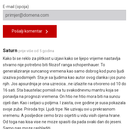
E-mail (opcija)
Pošalji komentar
Saturn
prije više od 5 godina
Kako bi se reklo za plitkost u izjavi kako se lijepo vrijeme nastavlja
stvarno nije potrebno biti filozof ranga schopenhauer. To
generaliziranje suncanog vremena kao samo dobrog kod puno ljudi
izaziva podsmijeh. Sta je sa ljudima kao autor ovog clanka i jos puno
njih. Jos apsurdnija je ona uzrecica...ne izlazite na otvoreno od 10 do
16 sati. Sta baustelac pomisli na tu svakodnevnu mantru koja se
ponavlja na prognozi vremena. On htio ne htio mora biti na suncu
cijeli dan. Kao i seljaci u poljima. I zaista, ove godine je susa pokazala
svoje zube. Priroda trpi. Ljudi trpe. Ne uzivaju svi u prekrasnom
vremenu. A posljedice cemo brzo osjetiti u vidu visih cijena hrane.
Od toga nas kisa vise ne moze spasiti da pada svaki dan do jeseni.
Samo nas moze rashladiti.