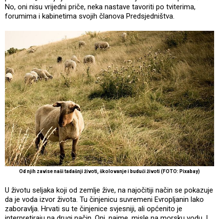
No, oni nisu vrijedni priče, neka nastave tavoriti po tviterima,
forumima i kabinetima svojih članova Predsjedništva.
Od njih zavise naši tadašnji životi, školovanje i budući životi (FOTO: Pixabay)
U životu seljaka koji od zemlje žive, na najočitiji način se pokazuje
da je voda izvor života. Tu činjenicu suvremeni Evropljanin lako
zaboravlja. Hrvati su te činjenice svjesniji, ali općenito je
interpretiraju na drugi način. Oni, naime, misle na morsku vodu. I