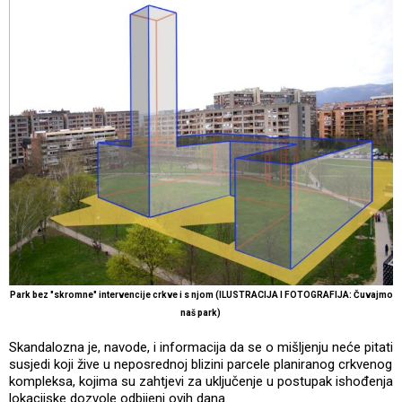
Park bez "skromne" intervencije crkve i s njom (ILUSTRACIJA I FOTOGRAFIJA: Čuvajmo
naš park)
Skandalozna je, navode, i informacija da se o mišljenju neće pitati
susjedi koji žive u neposrednoj blizini parcele planiranog crkvenog
kompleksa, kojima su zahtjevi za uključenje u postupak ishođenja
lokacijske dozvole odbijeni ovih dana.