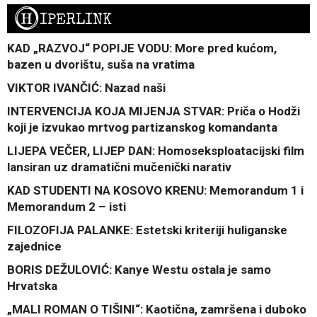
H
IPERLINK
KAD „RAZVOJ“ POPIJE VODU: More pred kućom,
bazen u dvorištu, suša na vratima
VIKTOR IVANČIĆ: Nazad naši
INTERVENCIJA KOJA MIJENJA STVAR: Priča o Hodži
koji je izvukao mrtvog partizanskog komandanta
LIJEPA VEČER, LIJEP DAN: Homoseksploatacijski film
lansiran uz dramatični mučenički narativ
KAD STUDENTI NA KOSOVO KRENU: Memorandum 1 i
Memorandum 2 – isti
FILOZOFIJA PALANKE: Estetski kriteriji huliganske
zajednice
BORIS DEŽULOVIĆ: Kanye Westu ostala je samo
Hrvatska
„MALI ROMAN O TIŠINI“: Kaotična, zamršena i duboko