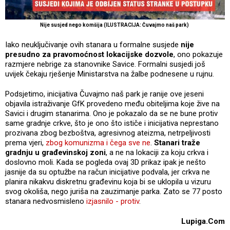
Nije susjed nego komšija (ILUSTRACIJA: Čuvajmo naš park)
Iako neuključivanje ovih stanara u formalne susjede
nije
presudno za pravomoćnost lokacijske dozvole
, ono pokazuje
razmjere nebrige za stanovnike Savice. Formalni susjedi još
uvijek čekaju rješenje Ministarstva na žalbe podnesene u rujnu.
Podsjetimo, inicijativa Čuvajmo naš park je ranije ove jeseni
objavila istraživanje GfK provedeno među obiteljima koje žive na
Savici i drugim stanarima. Ono je pokazalo da se ne bune protiv
same gradnje crkve, što je ono što ističe i inicijativa neprestano
prozivana zbog bezboštva, agresivnog ateizma, netrpeljivosti
prema vjeri,
zbog komunizma i čega sve ne
.
Stanari traže
gradnju u građevinskoj zoni
, a ne na lokaciji za koju crkva i
doslovno moli. Kada se pogleda ovaj 3D prikaz ipak je nešto
jasnije da su optužbe na račun inicijative podvala, jer crkva ne
planira nikakvu diskretnu građevinu koja bi se uklopila u vizuru
svog okoliša, nego juriša na zauzimanje parka. Zato se 77 posto
stanara nedvosmisleno
izjasnilo - protiv
.
Lupiga.Com