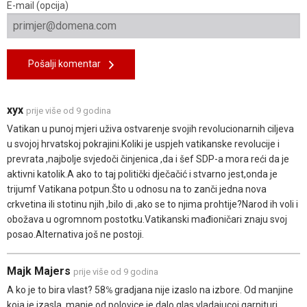
E-mail (opcija)
Pošalji komentar
xyx
prije više od 9 godina
Vatikan u punoj mjeri uživa ostvarenje svojih revolucionarnih ciljeva
u svojoj hrvatskoj pokrajini.Koliki je uspjeh vatikanske revolucije i
prevrata ,najbolje svjedoči činjenica ,da i šef SDP-a mora reći da je
aktivni katolik.A ako to taj politički dječačić i stvarno jest,onda je
trijumf Vatikana potpun.Što u odnosu na to zanči jedna nova
crkvetina ili stotinu njih ,bilo di ,ako se to njima prohtije?Narod ih voli i
obožava u ogromnom postotku.Vatikanski mađioničari znaju svoj
posao.Alternativa još ne postoji.
Majk Majers
prije više od 9 godina
A ko je to bira vlast? 58℅ gradjana nije izaslo na izbore. Od manjine
koja je izasla, manje od polovice je dalo glas vladajucoj garnituri.