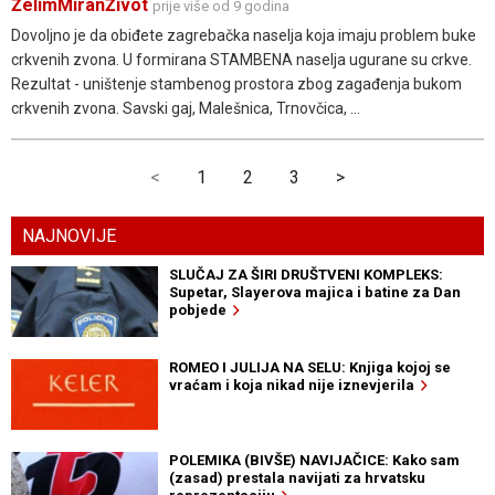
ŽelimMiranŽivot
prije više od 9 godina
Dovoljno je da obiđete zagrebačka naselja koja imaju problem buke
crkvenih zvona. U formirana STAMBENA naselja ugurane su crkve.
Rezultat - uništenje stambenog prostora zbog zagađenja bukom
crkvenih zvona. Savski gaj, Malešnica, Trnovčica, ...
<
1
2
3
>
NAJNOVIJE
SLUČAJ ZA ŠIRI DRUŠTVENI KOMPLEKS:
Supetar, Slayerova majica i batine za Dan
pobjede
ROMEO I JULIJA NA SELU: Knjiga kojoj se
vraćam i koja nikad nije iznevjerila
POLEMIKA (BIVŠE) NAVIJAČICE: Kako sam
(zasad) prestala navijati za hrvatsku