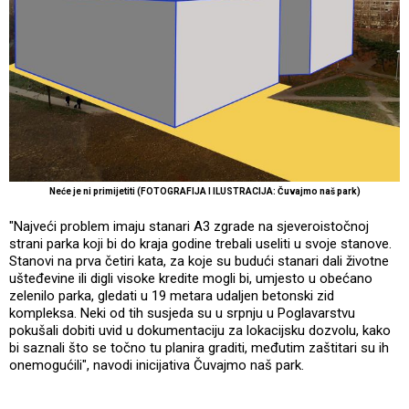
Neće je ni primijetiti (FOTOGRAFIJA I ILUSTRACIJA: Čuvajmo naš park)
"Najveći problem imaju stanari A3 zgrade na sjeveroistočnoj
strani parka koji bi do kraja godine trebali useliti u svoje stanove.
Stanovi na prva četiri kata, za koje su budući stanari dali životne
ušteđevine ili digli visoke kredite mogli bi, umjesto u obećano
zelenilo parka, gledati u 19 metara udaljen betonski zid
kompleksa. Neki od tih susjeda su u srpnju u Poglavarstvu
pokušali dobiti uvid u dokumentaciju za lokacijsku dozvolu, kako
bi saznali što se točno tu planira graditi, međutim zaštitari su ih
onemogućili", navodi inicijativa Čuvajmo naš park.