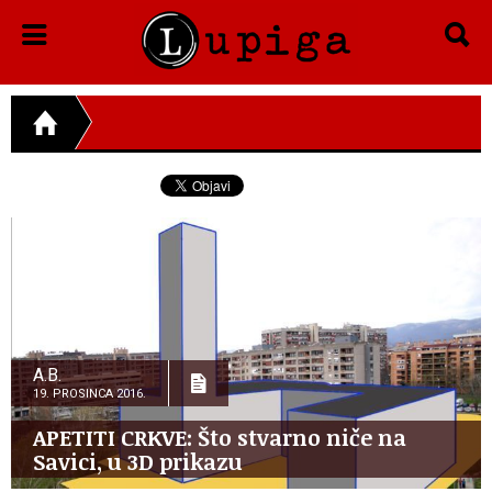
A.B.
19. PROSINCA 2016.
APETITI CRKVE: Što stvarno niče na
Savici, u 3D prikazu