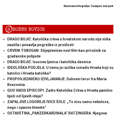
Naslovna fotografija: Čuvajmo naš park
S
RODNE NOVICE
DRAGO BOJIĆ: Katolička crkva u hrvatskom narodu nije ništa
naučila i ponavlja pogreške iz prošlosti
CRVENI TOBOGAN: Slijepčevićev novi film kao priručnik za
građanske pobjede
DRAGO BOJIĆ: ​Isusova ljevica i katolička desnica
IDEOLOŠKA PODJELA: U čemu je razlika između Hrvata koji su
katolici i Hrvata katolika?
PROPOVJEDNIČKO IŽIVLJAVANJE: Duhovni teror fra Maria
Knezovića
QUO VADIS EPISCOPI: Zašto Katolička Crkva u Hrvata panično
bježi od lijevih ideja?
ZAPALJIVE LOGOREJE IVICE ŠOLE: „To nisu samo nebuloze,
nego i opasne klevete“
OSTAVŠTINA „PANZERKARDINALA“ RATZINGERA: Njegova