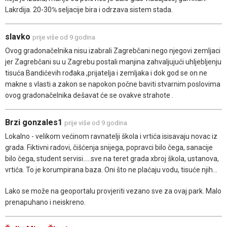
Lakrdija. 20-30℅ seljacije bira i odrzava sistem stada.
slavko
prije više od 9 godina
Ovog gradonačelnika nisu izabrali Zagrebčani nego njegovi zemljaci
jer Zagrebčani su u Zagrebu postali manjina zahvaljujući uhljebljenju
tisuća Bandićevih rođaka ,prijatelja i zemljaka i dok god se on ne
makne s vlasti a zakon se napokon počne baviti stvarnim poslovima
ovog gradonačelnika dešavat će se ovakve strahote .
Brzi gonzales1
prije više od 9 godina
Lokalno - velikom većinom ravnatelji škola i vrtića isisavaju novac iz
grada. Fiktivni radovi, čišćenja snijega, popravci bilo čega, sanacije
bilo čega, student servisi.....sve na teret grada xbroj škola, ustanova,
vrtića. To je korumpirana baza. Oni što ne plaćaju vodu, tisuće njih...
Lako se može na geoportalu provjeriti vezano sve za ovaj park. Malo
prenapuhano i neiskreno.