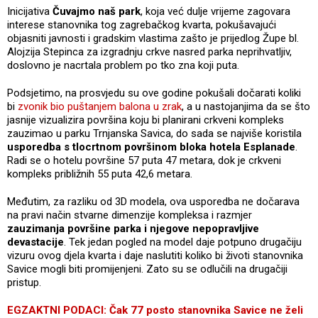
Inicijativa
Čuvajmo naš park
, koja već dulje vrijeme zagovara
interese stanovnika tog zagrebačkog kvarta, pokušavajući
objasniti javnosti i gradskim vlastima zašto je prijedlog Župe bl.
Alojzija Stepinca za izgradnju crkve nasred parka neprihvatljiv,
doslovno je nacrtala problem po tko zna koji puta.
Podsjetimo, na prosvjedu su ove godine pokušali dočarati koliki
bi
zvonik bio puštanjem balona u zrak
, a u nastojanjima da se što
jasnije vizualizira površina koju bi planirani crkveni kompleks
zauzimao u parku Trnjanska Savica, do sada se najviše koristila
usporedba s tlocrtnom površinom bloka hotela Esplanade
.
Radi se o hotelu površine 57 puta 47 metara, dok je crkveni
kompleks približnih 55 puta 42,6 metara.
Međutim, za razliku od 3D modela, ova usporedba ne dočarava
na pravi način stvarne dimenzije kompleksa i razmjer
zauzimanja površine parka i njegove nepopravljive
devastacije
. Tek jedan pogled na model daje potpuno drugačiju
vizuru ovog djela kvarta i daje naslutiti koliko bi životi stanovnika
Savice mogli biti promijenjeni. Zato su se odlučili na drugačiji
pristup.
EGZAKTNI PODACI: Čak 77 posto stanovnika Savice ne želi