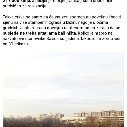
217.000 kuna
, a mišljenjem ocjenjivačkog suda uopće nije
predviđen za realizaciju.
Takva crkva ne samo da će zauzeti spomenutu površinu i baciti
sjenu na više stambenih zgrada u blizini, nego je u očima
gradskih vlasti tretirana dovoljno udaljenom od tih zgrada da se
susjede ne treba pitati ama baš ništa
. Koliko je hrabro ne
nazvati ove stanovnike Savice susjedima, također se zorno vidi
na 3D prikazu.