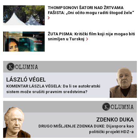
THOMPSONOVI ŠATORI NAD ŽRTVAMA
FAŠISTA: „Oni očito mogu raditi štogod žele“
ŽUTA PISMA: Kritički film koji nije mogao biti
snimljen u Turskoj
KOLUMNA
LÁSZLÓ VÉGEL
KOMENTAR LÁSZLA VÉGELA: Da li se autokratski
sistem može srušiti pravnim sredstvima?
KOLUMNA
ZDENKO DUKA
DRUGO MIŠLJENJE ZDENKA DUKE: Dijaspora kao
politički projekt HDZ-a