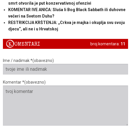
smrt otvorila je put konzervativnoj ofenzivi
KOMENTAR IVE ANIĆA: Sluša li Bog Black Sabbath ili duhovne
večeri na Svetom Duhu?
RESTRIKCIJA KRŠTENJA: „Crkva je majka i okuplja svu svoju
djecu“, ali ne i u Hrvatskoj
K
OMENTARI
broj komentara:
11
Ime / nadimak *(obavezno)
Komentar *(obavezno)