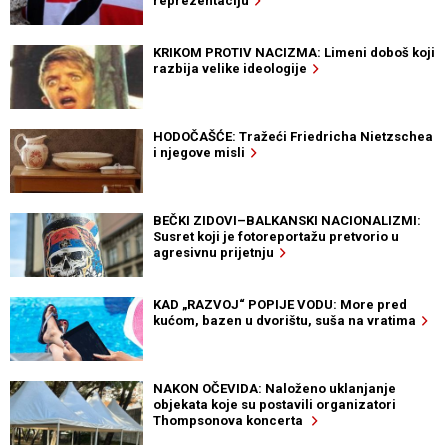
reprezentaciju
KRIKOM PROTIV NACIZMA: Limeni doboš koji
razbija velike ideologije
HODOČAŠĆE: Tražeći Friedricha Nietzschea
i njegove misli
BEČKI ZIDOVI–BALKANSKI NACIONALIZMI:
Susret koji je fotoreportažu pretvorio u
agresivnu prijetnju
KAD „RAZVOJ“ POPIJE VODU: More pred
kućom, bazen u dvorištu, suša na vratima
NAKON OČEVIDA: Naloženo uklanjanje
objekata koje su postavili organizatori
Thompsonova koncerta