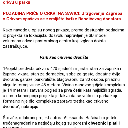
crkvu u parku
POZADINA PRIČE O CRKVI NA SAVICI: U trgovanju Zagreba
s Crkvom spašava se zemljište tvrtke Bandićevog donatora
Kako navode u opisu novog prikaza, prema dostupnim podacima
iz projekta za lokacijsku dozvolu napravljen je 3D model
volumena crkve i pastoralnog centra koji izgleda doista
zastrašujuće.
Park kao crkveno dvorište
"Projekt predviđa crkvu s 420 sjedećih mjesta, stan za župnika i
župnog vikara, stan za domaćicu, sobe za goste, dodatne dvije
dvorane, garaže, parkiralište, blagovaonu za 30 osoba, prilaznu
aleju te toranj visine 45 metara. Visina osnovnog djela kompleksa
je 14 metara i zatvara pogled za prva četiri kata najbližih zgrada,
a sama koncepcija projekta je takva da se veliki dio parka koji
formalno nije dio kompleksa zapravo tretira kao crkveno
dvorište", nabrajaju.
Štoviše, odabrani projekt autora Aleksandra Bašića bio je tek
trećenagrađeni na natječaju kojeg su porezni
obveznici platili