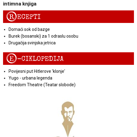
intimna knjiga
R
ECEPTI
Domaći sok od bazge
Burek (bosanski) za 1 odraslu osobu
Drugačija svinjska jetrica
E
-CIKLOPEDIJA
Povijesni put Hitlerove 'klonje'
Yugo - urbana legenda
Freedom Theatre (Teatar slobode)