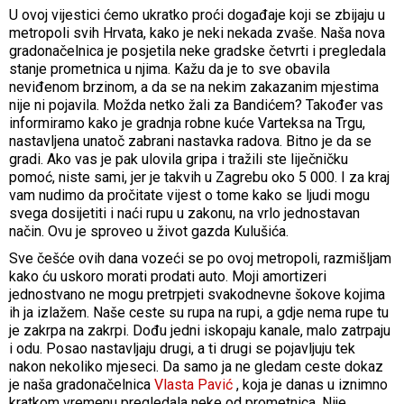
U ovoj vijestici ćemo ukratko proći događaje koji se zbijaju u
metropoli svih Hrvata, kako je neki nekada zvaše. Naša nova
gradonačelnica je posjetila neke gradske četvrti i pregledala
stanje prometnica u njima. Kažu da je to sve obavila
neviđenom brzinom, a da se na nekim zakazanim mjestima
nije ni pojavila. Možda netko žali za Bandićem? Također vas
informiramo kako je gradnja robne kuće Varteksa na Trgu,
nastavljena unatoč zabrani nastavka radova. Bitno je da se
gradi. Ako vas je pak ulovila gripa i tražili ste liječničku
pomoć, niste sami, jer je takvih u Zagrebu oko 5 000. I za kraj
vam nudimo da pročitate vijest o tome kako se ljudi mogu
svega dosijetiti i naći rupu u zakonu, na vrlo jednostavan
način. Ovu je sproveo u život gazda Kulušića.
Sve češće ovih dana vozeći se po ovoj metropoli, razmišljam
kako ću uskoro morati prodati auto. Moji amortizeri
jednostvano ne mogu pretrpjeti svakodnevne šokove kojima
ih ja izlažem. Naše ceste su rupa na rupi, a gdje nema rupe tu
je zakrpa na zakrpi. Dođu jedni iskopaju kanale, malo zatrpaju
i odu. Posao nastavljaju drugi, a ti drugi se pojavljuju tek
nakon nekoliko mjeseci. Da samo ja ne gledam ceste dokaz
je naša gradonačelnica
Vlasta Pavić
, koja je danas u iznimno
kratkom vremenu pregledala neke od prometnica. Nije