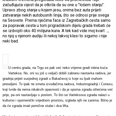
začuđujuća vijest da je otkrila da su one u "lošem stanju".
Upravo zbog stanja u kojem jesu, onima bez auta prijeti
zatvaranje nekih autobusnih linija, što se odnosi prije svega
na Sesvete. Prema riječima faca iz Zagrebačkih cesta samo
za popravak cesta u tom prigradskom dijelu grada trebati će
se izdvojiti oko 40 milijuna kuna. A tek kad vide moj kvart ...,
no njoj u njenom audiju ili nekoj takvoj klasi to sigurno i nije
neki bad.
U centru grada, na Trgu se pak već neko vrijeme gradi robna kuća
Varteksa. No, oni su još u veljači dobili zabranu nastavka radova, jer
gradnja prijeti susjednoj zgradi u Bakačevoj iz koje su ljudi mahom
preseljeni. To ipak ne smeta izvođačima radova, Industrogradnji i Conexu,
koji tvrde da nema nikakvih opasnosti i da je sporna zgrada oštećena već
prije, pa oni nastavljaju s poslom. To što se Varteksova zgrada nalazi u
kulturno i spomenički vrijednom prostoru, izgleda njih ne zanima. Bitno je
da će zgrada imati pomične stube i dva lifta.