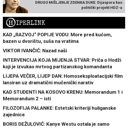
DRUGO MIŠLJENJE ZDENKA DUKE: Dijaspora kao
politički projekt HDZ-a
H
IPERLINK
KAD „RAZVOJ“ POPIJE VODU: More pred kućom,
bazen u dvorištu, suša na vratima
VIKTOR IVANČIĆ: Nazad naši
INTERVENCIJA KOJA MIJENJA STVAR: Priča o Hodži
koji je izvukao mrtvog partizanskog komandanta
LIJEPA VEČER, LIJEP DAN: Homoseksploatacijski film
lansiran uz dramatični mučenički narativ
KAD STUDENTI NA KOSOVO KRENU: Memorandum 1 i
Memorandum 2 – isti
FILOZOFIJA PALANKE: Estetski kriteriji huliganske
zajednice
BORIS DEŽULOVIĆ: Kanye Westu ostala je samo