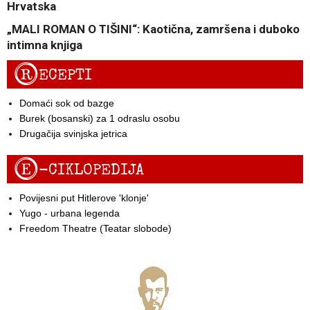
Hrvatska
„MALI ROMAN O TIŠINI“: Kaotična, zamršena i duboko
intimna knjiga
R
ECEPTI
Domaći sok od bazge
Burek (bosanski) za 1 odraslu osobu
Drugačija svinjska jetrica
E
-CIKLOPEDIJA
Povijesni put Hitlerove 'klonje'
Yugo - urbana legenda
Freedom Theatre (Teatar slobode)