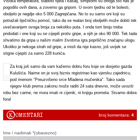
Visoka temperatura, slabost tijela i kašalj, simptomi su onoga što nas je
pogodilo ovih dana, a zovemo ga gripom. U ovom tjednu od te bolesti,
oboljelo je negdje oko 5 000 Zagrepčana. No to su samo oni koji su
potražali liječničku pomoć, tako da se realan broj oboljelih može dobiti tek
uvečavanjem ovoga broja za nekoliko puta. I onda tom broju treba
pridodati i one koji su se cijepili protiv gripe, a njih je oko 90 000. Tek tada
shvatimo da gripa u našim malim životima igra poprilično značajnu ulogu.
Ukoliko je nekoga strah od gripe, a misli da nije kasno, još uvijek se
stigne cijepiti za samo 228 kunića.
Za kraj još samo da vam kažemo dobru foru koje se dosjetio gazda
Kulušića. Naime on je svoj biznis registrirao kao vjersku zajednicu,
pod imenom "Preuzvišeno srce Mladena mučenika". Tako sada
njegov klub prema zakonu može raditi 24 sata dnevno, može uvoziti
robu bez carine, ne mora imati ni cijenik, ni knjigu prometa. Stvarno dobra
fora!
K
OMENTARI
broj komentara:
4
Ime / nadimak *(obavezno)