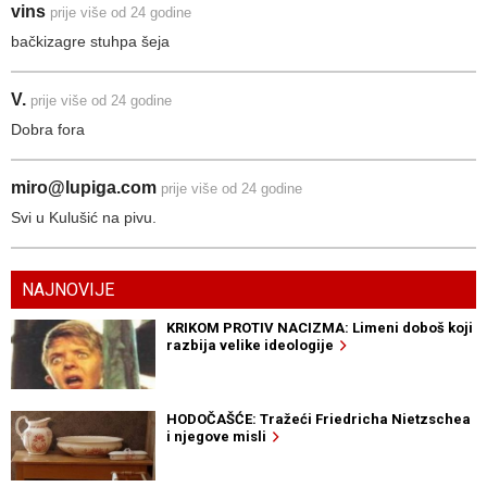
vins
prije više od 24 godine
bačkizagre stuhpa šeja
V.
prije više od 24 godine
Dobra fora
miro@lupiga.com
prije više od 24 godine
Svi u Kulušić na pivu.
NAJNOVIJE
KRIKOM PROTIV NACIZMA: Limeni doboš koji
razbija velike ideologije
HODOČAŠĆE: Tražeći Friedricha Nietzschea
i njegove misli