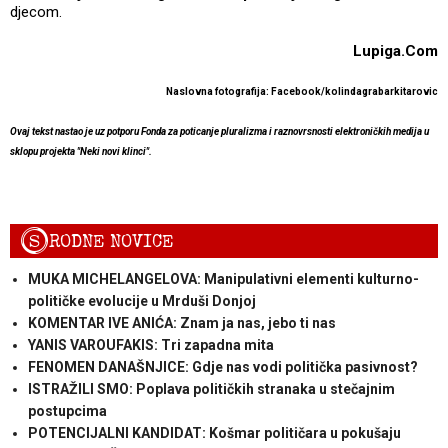
djecom.
Lupiga.Com
Naslovna fotografija: F
acebook/kolindagrabarkitarovic
Ovaj tekst nastao je uz potporu Fonda za poticanje pluralizma i raznovrsnosti elektroničkih medija u
sklopu projekta "Neki novi klinci".
S
RODNE NOVICE
MUKA MICHELANGELOVA: Manipulativni elementi kulturno-
političke evolucije u Mrduši Donjoj
KOMENTAR IVE ANIĆA: Znam ja nas, jebo ti nas
YANIS VAROUFAKIS: Tri zapadna mita
FENOMEN DANAŠNJICE: Gdje nas vodi politička pasivnost?
ISTRAŽILI SMO: Poplava političkih stranaka u stečajnim
postupcima
POTENCIJALNI KANDIDAT: Košmar političara u pokušaju