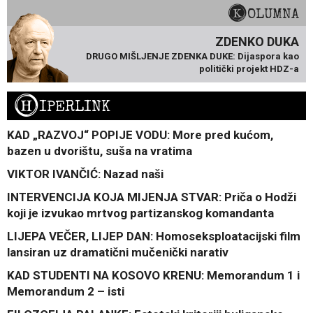
KOLUMNA
ZDENKO DUKA
DRUGO MIŠLJENJE ZDENKA DUKE: Dijaspora kao
politički projekt HDZ-a
H
IPERLINK
KAD „RAZVOJ“ POPIJE VODU: More pred kućom,
bazen u dvorištu, suša na vratima
VIKTOR IVANČIĆ: Nazad naši
INTERVENCIJA KOJA MIJENJA STVAR: Priča o Hodži
koji je izvukao mrtvog partizanskog komandanta
LIJEPA VEČER, LIJEP DAN: Homoseksploatacijski film
lansiran uz dramatični mučenički narativ
KAD STUDENTI NA KOSOVO KRENU: Memorandum 1 i
Memorandum 2 – isti