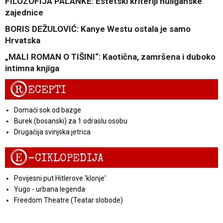
FILOZOFIJA PALANKE: Estetski kriteriji huliganske
zajednice
BORIS DEŽULOVIĆ: Kanye Westu ostala je samo
Hrvatska
„MALI ROMAN O TIŠINI“: Kaotična, zamršena i duboko
intimna knjiga
R
ECEPTI
Domaći sok od bazge
Burek (bosanski) za 1 odraslu osobu
Drugačija svinjska jetrica
E
-CIKLOPEDIJA
Povijesni put Hitlerove 'klonje'
Yugo - urbana legenda
Freedom Theatre (Teatar slobode)