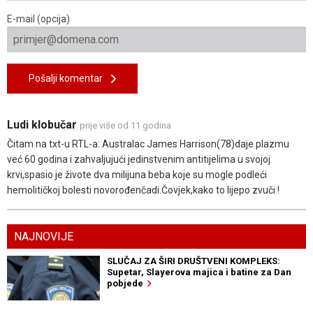
E-mail (opcija)
Pošalji komentar
Ludi klobučar
prije više od 11 godina
Čitam na txt-u RTL-a: Australac James Harrison(78)daje plazmu
već 60 godina i zahvaljujući jedinstvenim antitijelima u svojoj
krvi,spasio je živote dva milijuna beba koje su mogle podleći
hemolitičkoj bolesti novorođenčadi.Čovjek,kako to lijepo zvuči !
NAJNOVIJE
SLUČAJ ZA ŠIRI DRUŠTVENI KOMPLEKS:
Supetar, Slayerova majica i batine za Dan
pobjede