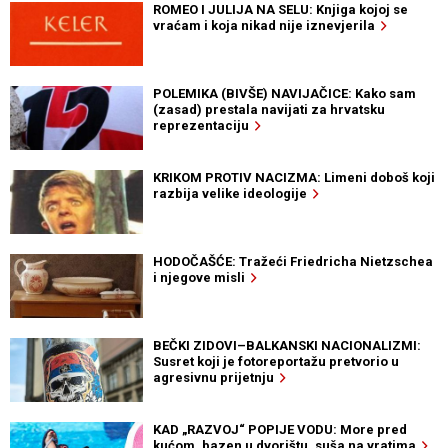
ROMEO I JULIJA NA SELU: Knjiga kojoj se
vraćam i koja nikad nije iznevjerila
POLEMIKA (BIVŠE) NAVIJAČICE: Kako sam
(zasad) prestala navijati za hrvatsku
reprezentaciju
KRIKOM PROTIV NACIZMA: Limeni doboš koji
razbija velike ideologije
HODOČAŠĆE: Tražeći Friedricha Nietzschea
i njegove misli
BEČKI ZIDOVI–BALKANSKI NACIONALIZMI:
Susret koji je fotoreportažu pretvorio u
agresivnu prijetnju
KAD „RAZVOJ“ POPIJE VODU: More pred
kućom, bazen u dvorištu, suša na vratima