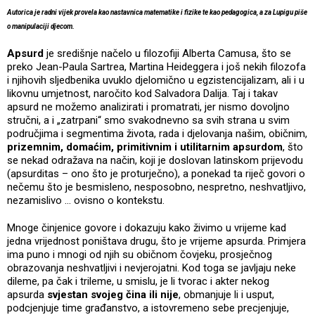
Autorica je radni vijek provela kao nastavnica matematike i fizike te kao pedagogica, a za Lupigu piše
o manipulaciji djecom.
Apsurd
je središnje načelo u filozofiji Alberta Camusa, što se
preko Jean-Paula Sartrea, Martina Heideggera i još nekih filozofa
i njihovih sljedbenika uvuklo djelomično u egzistencijalizam, ali i u
likovnu umjetnost, naročito kod Salvadora Dalija. Taj i takav
apsurd ne možemo analizirati i promatrati, jer nismo dovoljno
stručni, a i „zatrpani“ smo svakodnevno sa svih strana u svim
područjima i segmentima života, rada i djelovanja našim, običnim,
prizemnim, domaćim, primitivnim i utilitarnim apsurdom
, što
se nekad odražava na način, koji je doslovan latinskom prijevodu
(apsurditas – ono što je proturječno), a ponekad ta riječ govori o
nečemu što je besmisleno, nesposobno, nespretno, neshvatljivo,
nezamislivo … ovisno o kontekstu.
Mnoge činjenice govore i dokazuju kako živimo u vrijeme kad
jedna vrijednost poništava drugu, što je vrijeme apsurda. Primjera
ima puno i mnogi od njih su običnom čovjeku, prosječnog
obrazovanja neshvatljivi i nevjerojatni. Kod toga se javljaju neke
dileme, pa čak i trileme, u smislu, je li tvorac i akter nekog
apsurda
svjestan svojeg čina ili nije
, obmanjuje li i usput,
podcjenjuje time građanstvo, a istovremeno sebe precjenjuje,