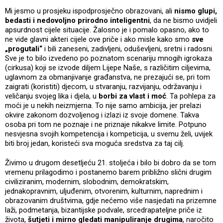
Mi jesmo u prosjeku ispodprosječno obrazovani, ali
nismo glupi,
bedasti i nedovoljno prirodno inteligentni
, da ne bismo uvidjeli
apsurdnost cijele situacije. Žalosno je i pomalo opasno, ako to
ne vide glavni akteri cijele ove priče i ako misle kako smo
sve
„progutali“
i bili zaneseni, zadivljeni, oduševljeni, sretni i radosni.
Sve je to bilo izvedeno po poznatom scenariju mnogih igrokaza
(cirkusa) koji se izvode diljem Lijepe Naše, s različitim ciljevima,
uglavnom za obmanjivanje građanstva, ne prezajući se, pri tom
zaigrati (koristiti) djecom, u stvaranju, razvijanju, održavanju i
veličanju svojeg lika i djela, u
borbi za vlast i moć
. Ta pohlepa za
moći je u nekih neizmjerna. To nije samo ambicija, jer prelazi
okvire zakonom dozvoljenog i izlazi iz svoje domene. Takva
osoba pri tom ne poznaje i ne priznaje nikakve limite. Potpuno
nesvjesna svojih kompetencija i kompeticija, u svemu želi, uvijek
biti broj jedan, koristeći sva moguća sredstva za taj cilj.
Živimo u drugom desetljeću 21. stoljeća i bilo bi dobro da se tom
vremenu prilagodimo i postanemo barem približno slični drugim
civiliziranim, modernim, slobodnim, demokratskim,
jednakopravnim, uljuđenim, otvorenim, kulturnim, naprednim i
obrazovanim društvima, gdje nećemo više nasjedati na prizemne
laži, podmetanja, bizantijske podvale, srcedrapateljne priče iz
života,
šutjeti i mirno gledati manipuliranje drugima
, naročito