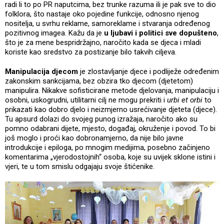
radi li to po PR naputcima, bez trunke razuma ili je pak sve to dio
folklora, što nastaje oko pojedine funkcije, odnosno njenog
nositelja, u svrhu reklame, samoreklame i stvaranja određenog
pozitivnog imagea. Kažu da je
u ljubavi i politici sve dopušteno
,
što je za mene bespridržajno, naročito kada se djeca i mladi
koriste kao sredstvo za postizanje bilo takvih ciljeva.
Manipulacija djecom
je zlostavljanje djece i podliježe određenim
zakonskim sankcijama, bez obzira tko djecom (djetetom)
manipulira. Nikakve sofisticirane metode djelovanja, manipulaciju i
osobni, uskogrudni, utilitarni cilj ne mogu prekriti i
urbi et orbi
to
prikazati kao dobro djelo i neizmjerno usrećivanje djeteta (djece).
Tu apsurd dolazi do svojeg punog izražaja, naročito ako su
pomno odabrani dijete, mjesto, događaj, okruženje i povod. To bi
još moglo i proći kao dobronamjerno, da nije bilo javne
introdukcije i epiloga, po mnogim medijima, posebno začinjeno
komentarima „vjerodostojnih“ osoba, koje su uvijek sklone istini i
vjeri, te u tom smislu odgajaju svoje štićenike.