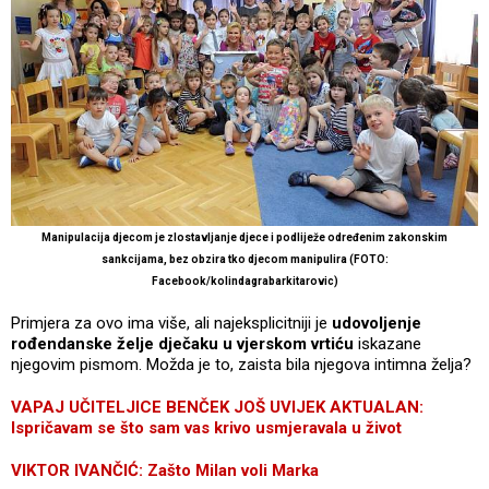
Manipulacija djecom je zlostavljanje djece i podliježe određenim zakonskim
sankcijama, bez obzira tko djecom manipulira (FOTO:
Facebook/kolindagrabarkitarovic)
Primjera za ovo ima više, ali najeksplicitniji je
udovoljenje
rođendanske želje dječaku u vjerskom vrtiću
iskazane
njegovim pismom. Možda je to, zaista bila njegova intimna želja?
VAPAJ UČITELJICE BENČEK JOŠ UVIJEK AKTUALAN:
Ispričavam se što sam vas krivo usmjeravala u život
VIKTOR IVANČIĆ: Zašto Milan voli Marka