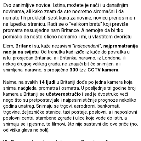
Evo zanimljive novice. Istina, možete je naći i u današnjim
novinama, ali kako znam da ste nesretno siromašni i da
nemate tih prokletih šest kuna za novine, novicu prenosimo i
na lupešku stranicu. Radi se o "velikom bratu" koji previše
promatra nesusjedne nam Britance. A nemojte da bi tko
pomislio da nešto slično nemamo i mi, u vlastitom dvorištu
Elem,
Britanci
su, kaže nezavisni "
Independent
",
najpromatranija
nacija na svijetu
. Od trenutka kad iziđe iz kuće do povratka u
istu, prosječan Britanac, a i Britanka, naravno, iz Londona, ili
nekog drugog velikog grada, ne znajući bit će snimljen, a i
snimljena, naravno, s prosječno
300
tzv.
CCTV kamera
.
Naime, na svakih
14 ljudi
u Britaniji dođe po jedna kamera koja
snima, nadgleda, promatra i osmatra. U posljednje tri godine broj
kamera u Britaniji se
učetverostručio
i sad je dvostruko veći
nego što su pretpostavljale i najpesimističnije prognoze nekoliko
godina unatrag. Snimaju se trgovi, aerodromi, bankomati,
trgovine, željezničke stanice, taxi postaje, poslovni, a i neposlovni
poslovni centri, stambene zgrade i ulice koje vode do istih, a
snimaju se i pjesme, te filmovi, što nije sastavni dio ove priče (no,
od viška glava ne boli).