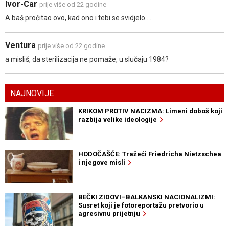
Ivor-Car
prije više od 22 godine
A baš pročitao ovo, kad ono i tebi se svidjelo ...
Ventura
prije više od 22 godine
a misliš, da sterilizacija ne pomaže, u slučaju 1984?
NAJNOVIJE
KRIKOM PROTIV NACIZMA: Limeni doboš koji
razbija velike ideologije
HODOČAŠĆE: Tražeći Friedricha Nietzschea
i njegove misli
BEČKI ZIDOVI–BALKANSKI NACIONALIZMI:
Susret koji je fotoreportažu pretvorio u
agresivnu prijetnju