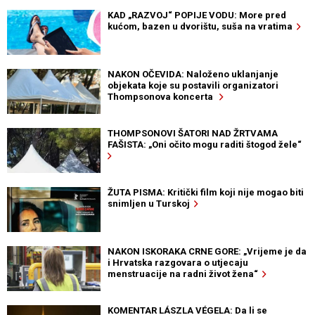
KAD „RAZVOJ“ POPIJE VODU: More pred
kućom, bazen u dvorištu, suša na vratima
NAKON OČEVIDA: Naloženo uklanjanje
objekata koje su postavili organizatori
Thompsonova koncerta
THOMPSONOVI ŠATORI NAD ŽRTVAMA
FAŠISTA: „Oni očito mogu raditi štogod žele“
ŽUTA PISMA: Kritički film koji nije mogao biti
snimljen u Turskoj
NAKON ISKORAKA CRNE GORE: „Vrijeme je da
i Hrvatska razgovara o utjecaju
menstruacije na radni život žena“
KOMENTAR LÁSZLA VÉGELA: Da li se