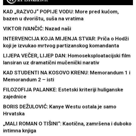
KAD „RAZVOJ“ POPIJE VODU: More pred kućom,
bazen u dvorištu, suša na vratima
VIKTOR IVANČIĆ: Nazad naši
INTERVENCIJA KOJA MIJENJA STVAR: Priča o Hodži
koji je izvukao mrtvog partizanskog komandanta
LIJEPA VEČER, LIJEP DAN: Homoseksploatacijski film
lansiran uz dramatični mučenički narativ
KAD STUDENTI NA KOSOVO KRENU: Memorandum 1 i
Memorandum 2 – isti
FILOZOFIJA PALANKE: Estetski kriteriji huliganske
zajednice
BORIS DEŽULOVIĆ: Kanye Westu ostala je samo
Hrvatska
„MALI ROMAN O TIŠINI“: Kaotična, zamršena i duboko
intimna knjiga