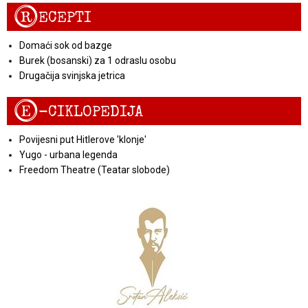
R
ECEPTI
Domaći sok od bazge
Burek (bosanski) za 1 odraslu osobu
Drugačija svinjska jetrica
E
-CIKLOPEDIJA
Povijesni put Hitlerove 'klonje'
Yugo - urbana legenda
Freedom Theatre (Teatar slobode)