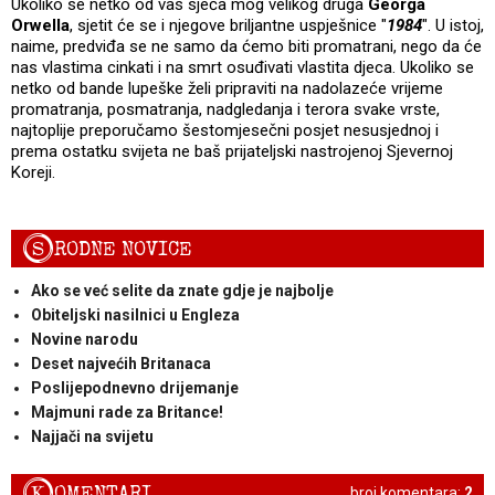
Ukoliko se netko od vas sjeća mog velikog druga
Georga
Orwella
, sjetit će se i njegove briljantne uspješnice "
1984
". U istoj,
naime, predviđa se ne samo da ćemo biti promatrani, nego da će
nas vlastima cinkati i na smrt osuđivati vlastita djeca. Ukoliko se
netko od bande lupeške želi pripraviti na nadolazeće vrijeme
promatranja, posmatranja, nadgledanja i terora svake vrste,
najtoplije preporučamo šestomjesečni posjet nesusjednoj i
prema ostatku svijeta ne baš prijateljski nastrojenoj Sjevernoj
Koreji.
S
RODNE NOVICE
Ako se već selite da znate gdje je najbolje
Obiteljski nasilnici u Engleza
Novine narodu
Deset najvećih Britanaca
Poslijepodnevno drijemanje
Majmuni rade za Britance!
Najjači na svijetu
K
OMENTARI
broj komentara:
2