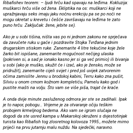
Ribafishev teorem: – ljudi hrču kad spavaju na leđima. Kokluzija:
muškarci hrču više od žena. Ekliptika na os: muškarci koji ne
upražnjavaju seks imaju jaku noćnu erekciju pa se po noći ne
mogu okretat u krevetu i češće završavaju na leđima te zato
puno hrču. Zaključak: žene, jebite se).
Ako je u sobi tišina, ništa vas po ni jednom zakonu ne sprječava
da zavučete ruku u gaće i pozdravite Stojka Tvrđana jednim
drugarskim stiskom ruke. Zanemarite 4 litre tekućine koje žele
žarko bit ispišane, zanemarite mogućnost nečijeg ulaska
(pokriven si, a sad je ionako kasno jer si ga već primio) ili bivanja
u sobi (ako je muško, skužit će i izać, ako je žensko, može se
pridružit), zanemarite cijeli svijet i pred još uvijek zatvorenim
očima zamislite Jennu u brodskoj kabini, Terru kako zna pušit,
Silviu u onom crnom kožnom kompletiću, Pamelu kako god i
pustite mašti na volju. Što vam se više piša, trajat će kraće.
A onda dvije minute zasluženog odmora jer ste se zadihali. Ipak
je to napor, pobogu… Vrijeme je za otvaranje očiju teškim
probojem krmeljnog bedema. Ako vam se igrom slučaja ne
dogodi da ste usred kampa u Makarskoj okruženi s dvjestotinjak
turista kao Ribafish tog zlosretnog kolovoza 1995., možete mirno
prijeći na prvu jutarnju malu nuždu. Na sjedečki, naravno.