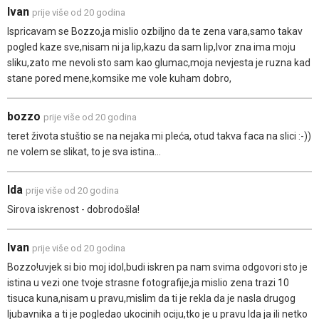
Ivan
prije više od 20 godina
Ispricavam se Bozzo,ja mislio ozbiljno da te zena vara,samo takav
pogled kaze sve,nisam ni ja lip,kazu da sam lip,Ivor zna ima moju
sliku,zato me nevoli sto sam kao glumac,moja nevjesta je ruzna kad
stane pored mene,komsike me vole kuham dobro,
bozzo
prije više od 20 godina
teret života stuštio se na nejaka mi pleća, otud takva faca na slici :-))
ne volem se slikat, to je sva istina...
Ida
prije više od 20 godina
Sirova iskrenost - dobrodošla!
Ivan
prije više od 20 godina
Bozzo!uvjek si bio moj idol,budi iskren pa nam svima odgovori sto je
istina u vezi one tvoje strasne fotografije,ja mislio zena trazi 10
tisuca kuna,nisam u pravu,mislim da ti je rekla da je nasla drugog
ljubavnika a ti je pogledao ukocinih ociju,tko je u pravu Ida ja ili netko