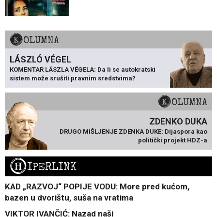
KOLUMNA
LÁSZLÓ VÉGEL
KOMENTAR LÁSZLA VÉGELA: Da li se autokratski
sistem može srušiti pravnim sredstvima?
KOLUMNA
ZDENKO DUKA
DRUGO MIŠLJENJE ZDENKA DUKE: Dijaspora kao
politički projekt HDZ-a
H
IPERLINK
KAD „RAZVOJ“ POPIJE VODU: More pred kućom,
bazen u dvorištu, suša na vratima
VIKTOR IVANČIĆ: Nazad naši