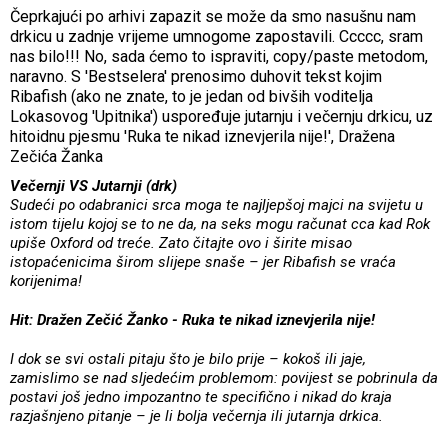
Čeprkajući po arhivi zapazit se može da smo nasušnu nam
drkicu u zadnje vrijeme umnogome zapostavili. Ccccc, sram
nas bilo!!! No, sada ćemo to ispraviti, copy/paste metodom,
naravno. S 'Bestselera' prenosimo duhovit tekst kojim
Ribafish (ako ne znate, to je jedan od bivših voditelja
Lokasovog 'Upitnika') uspoređuje jutarnju i večernju drkicu, uz
hitoidnu pjesmu 'Ruka te nikad iznevjerila nije!', Dražena
Zečića Žanka
Večernji VS Jutarnji (drk)
Sudeći po odabranici srca moga te najljepšoj majci na svijetu u
istom tijelu kojoj se to ne da, na seks mogu računat cca kad Rok
upiše Oxford od treće. Zato čitajte ovo i širite misao
istopaćenicima širom slijepe snaše – jer Ribafish se vraća
korijenima!
Hit: Dražen Zečić Žanko - Ruka te nikad iznevjerila nije!
I dok se svi ostali pitaju što je bilo prije – kokoš ili jaje,
zamislimo se nad sljedećim problemom: povijest se pobrinula da
postavi još jedno impozantno te specifično i nikad do kraja
razjašnjeno pitanje – je li bolja večernja ili jutarnja drkica.