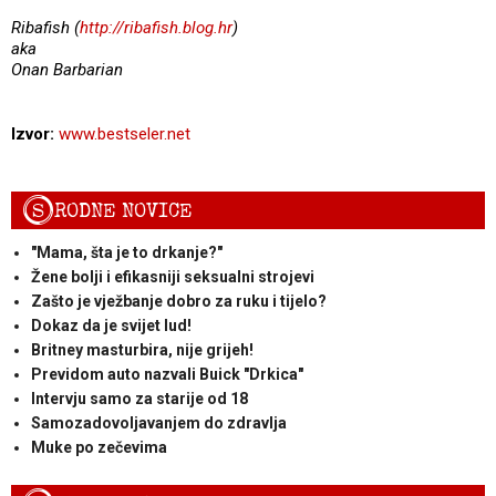
Ribafish (
http://ribafish.blog.hr
)
aka
Onan Barbarian
Izvor:
www.bestseler.net
S
RODNE NOVICE
"Mama, šta je to drkanje?"
Žene bolji i efikasniji seksualni strojevi
Zašto je vježbanje dobro za ruku i tijelo?
Dokaz da je svijet lud!
Britney masturbira, nije grijeh!
Previdom auto nazvali Buick "Drkica"
Intervju samo za starije od 18
Samozadovoljavanjem do zdravlja
Muke po zečevima