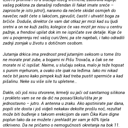
vašeg poklona za današnji rođendan ili fakat imate sreće –
zaprosite je isto jutro!), naravno da nećete skidat osmijeh do
navečer, radit ćete s lakoćom, pjevušit, častit i uhvatit boga za
brčiće. Doduše, direktor će vam dat otkaz jer mrzi kad su ljudi
sretni a on ne kuži zašto, kolegice će vas mrzit jer nisu u centru
pažnje, a frendovi upilat dok im ne ispričate sve detalje. Koje će
oni u povjerenju reć vašoj curi/ženi, pa ste najebali, i tako odradili
zadnji zornjak u životu s dotičnom osobom.
Jutarnja drkica ima prednost pred jutarnjim seksom u tome što
ne morate prat zube, a bogami ni Pišu Trovača, a čak se ne
morate ni ić ispišat. Naime, u slučaju seksa, malo je teže hopsat
s punim mjehurom, a ovako ste ipak na leđima. Iako mi nikad
neće bit jasno kako pimpek kuži kad treba pustit spermiće a kad
pišalinu. Neke su više sile tu upletene…
Dakle, oči još nisu otvorene, krmelji su jači od sanitarnog silikona
i prokleto vam se ne da dić na posao/školu/išta jer je
jednostavno – jutro. A antenna u zraku. Ako apstinirate par dana,
popili ste dosta i još vidjeli nekakav dekolte prošlu noć, rezultat
može biti buđenje s takvom erekcijom da vam Čika Kure digne
poplun tako da se možete i prehladit jer vam je 60% tijela
otkriveno. Da ne pričamo o nemogućnosti okretanja na bok 11.