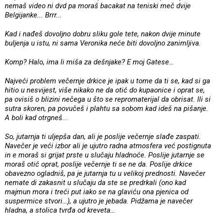
nemaš video ni dvd pa moraš bacakat na teniski meč dvije
Belgijanke... Brrr...
Kad i nađeš dovoljno dobru sliku gole tete, nakon dvije minute
buljenja u istu, ni sama Veronika neće biti dovoljno zanimljiva.
Komp? Halo, ima li miša za dešnjake? E moj Gatese…
Najveći problem večernje drkice je ipak u tome da ti se, kad si ga
hitio u nesvijest, više nikako ne da otić do kupaonice i oprat se,
pa ovisiš o blizini nečega u što se repromaterijal da obrisat. Ili si
sutra skoren, pa povučeš i plahtu sa sobom kad ideš na pišanje.
A boli kad otrgneš...
So, jutarnja ti uljepša dan, ali je poslije večernje slađe zaspati.
Navečer je veći izbor ali je ujutro radna atmosfera već postignuta
in e moraš si grijat prste u slučaju hladnoće. Poslije jutarnje se
moraš otić oprat, poslije večernje ti se ne da. Poslije drkice
obavezno ogladniš, pa je jutarnja tu u velikoj prednosti. Navečer
nemate di zakasnit u slučaju da ste se predrkali (ono kad
majmun mora i treći put iako se na glaviću ona pjenica od
suspermice stvori…), a ujutro je jebada. Pidžama je navečer
hladna, a stolica tvrđa od kreveta…