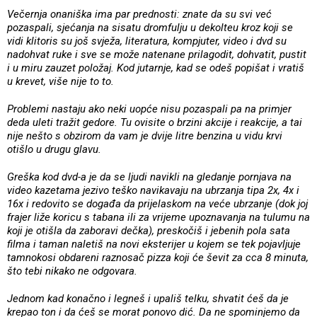
Večernja onaniška ima par prednosti: znate da su svi već
pozaspali, sjećanja na sisatu dromfulju u dekolteu kroz koji se
vidi klitoris su još svježa, literatura, kompjuter, video i dvd su
nadohvat ruke i sve se može natenane prilagodit, dohvatit, pustit
i u miru zauzet položaj. Kod jutarnje, kad se odeš popišat i vratiš
u krevet, više nije to to.
Problemi nastaju ako neki uopće nisu pozaspali pa na primjer
deda uleti tražit gedore. Tu ovisite o brzini akcije i reakcije, a tai
nije nešto s obzirom da vam je dvije litre benzina u vidu krvi
otišlo u drugu glavu.
Greška kod dvd-a je da se ljudi navikli na gledanje pornjava na
video kazetama jezivo teško navikavaju na ubrzanja tipa 2x, 4x i
16x i redovito se događa da prijelaskom na veće ubrzanje (dok joj
frajer liže koricu s tabana ili za vrijeme upoznavanja na tulumu na
koji je otišla da zaboravi dečka), preskočiš i jebenih pola sata
filma i taman naletiš na novi eksterijer u kojem se tek pojavljuje
tamnokosi obdareni raznosač pizza koji će ševit za cca 8 minuta,
što tebi nikako ne odgovara.
Jednom kad konačno i legneš i upališ telku, shvatit ćeš da je
krepao ton i da ćeš se morat ponovo dić. Da ne spominjemo da