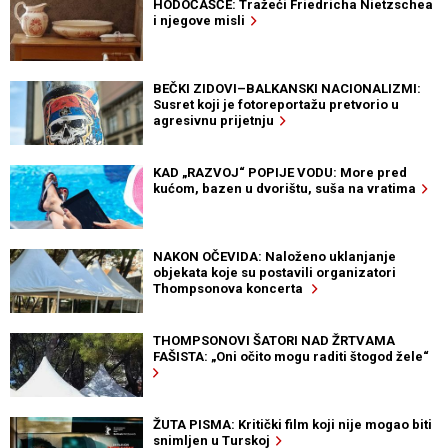
HODOČAŠĆE: Tražeći Friedricha Nietzschea
i njegove misli
BEČKI ZIDOVI–BALKANSKI NACIONALIZMI:
Susret koji je fotoreportažu pretvorio u
agresivnu prijetnju
KAD „RAZVOJ“ POPIJE VODU: More pred
kućom, bazen u dvorištu, suša na vratima
NAKON OČEVIDA: Naloženo uklanjanje
objekata koje su postavili organizatori
Thompsonova koncerta
THOMPSONOVI ŠATORI NAD ŽRTVAMA
FAŠISTA: „Oni očito mogu raditi štogod žele“
ŽUTA PISMA: Kritički film koji nije mogao biti
snimljen u Turskoj