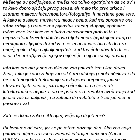
Mišljenja su podijeljena, a muški rod toliko egotripiran da se svi i
te kako dobro sjećaju prvog seksa, ali malo tko prve drkice i
zasrane majice/hlača/monitora/fotografije ili nacrtane gole tete.
A kako je svakom muškarcu njegov penis, kad mu oprostite one
sitne izdaje (u trenucima pijanstva trećeg stupnja, epohalno
ružne žene kraj koje se s turbo-mamurinjom probudite u
nepoznatom krevetu dok bi ona htjela nešto čeprkajući vamp o
nemićnom sljepiću ili kad vam je jednostavno bilo hladno za
noge), ipak i dalje najbolji prijatelj - kad tad ćete shvatiti da je i
vaša desanka/ljevuša njegov najčešći i najpouzdaniji sudrug.
Isto kao što niti jedno muško ne zna polizati ženu kao druga
žena, tako je i vrlo zahtijevno od šatro slabijeg spola očekivati da
će znati pogoditi frekvenciju prevlačenja prepucija, jačinu
stezanja tijela penisa, skrivanje očnjaka ili da će imati
kitodinamično nepce, a da ne pričamo o trenutku svršavanja kad
je ona već uz daljinski, na zahodu ili mobitelu a ti se još nisi ni
prestao trzat.
Zato je drkica zakon. Ali opet, večernja ili jutarnja?
Pa krenimo od jutra, jer se po istom poznaje dan. Ako vas bolja
polovica ničim izazvana iznenadi jutarnjim seksom (šanse
0,0013 promila i to u slučaju lošeg vremena, zaborava kupnje