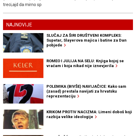
treci,ajd da mirno sp
NAJNOVIJE
SLUČAJ ZA ŠIRI DRUŠTVENI KOMPLEKS:
Supetar, Slayerova majica i batine za Dan
pobjede
ROMEO I JULIJA NA SELU: Knjiga kojoj se
vraćam i koja nikad nije iznevjerila
POLEMIKA (BIVŠE) NAVIJAČICE: Kako sam
(zasad) prestala navijati za hrvatsku
reprezentaciju
KRIKOM PROTIV NACIZMA: Limeni doboš koji
razbija velike ideologije