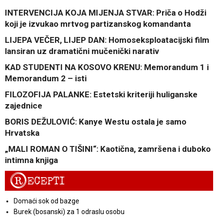
INTERVENCIJA KOJA MIJENJA STVAR: Priča o Hodži
koji je izvukao mrtvog partizanskog komandanta
LIJEPA VEČER, LIJEP DAN: Homoseksploatacijski film
lansiran uz dramatični mučenički narativ
KAD STUDENTI NA KOSOVO KRENU: Memorandum 1 i
Memorandum 2 – isti
FILOZOFIJA PALANKE: Estetski kriteriji huliganske
zajednice
BORIS DEŽULOVIĆ: Kanye Westu ostala je samo
Hrvatska
„MALI ROMAN O TIŠINI“: Kaotična, zamršena i duboko
intimna knjiga
R
ECEPTI
Domaći sok od bazge
Burek (bosanski) za 1 odraslu osobu