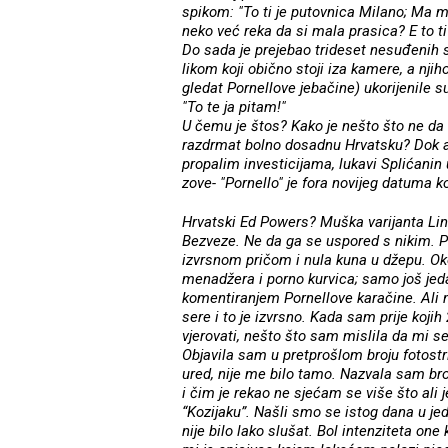
spikom: "To ti je putovnica Milano; Ma m
neko već reka da si mala prasica? E to ti
Do sada je prejebao trideset nesuđenih 
likom koji obično stoji iza kamere, a njih
gledat Pornellove jebačine) ukorijenile 
"To te ja pitam!"
U čemu je štos? Kako je nešto što ne da 
razdrmat bolno dosadnu Hrvatsku? Dok au
propalim investicijama, lukavi Splićanin
zove- "Pornello" je fora novijeg datuma ko
Hrvatski Ed Powers? Muška varijanta L
Bezveze. Ne da ga se uspored s nikim. 
izvrsnom pričom i nula kuna u džepu. Oko
menadžera i porno kurvica; samo još jedan
komentiranjem Pornellove karačine. Ali n
sere i to je izvrsno. Kada sam prije koj
vjerovati, nešto što sam mislila da mi s
Objavila sam u pretprošlom broju fotostri
ured, nije me bilo tamo. Nazvala sam bro
i čim je rekao ne sjećam se više što ali j
“Kozijaku”. Našli smo se istog dana u jedn
nije bilo lako slušat. Bol intenziteta on