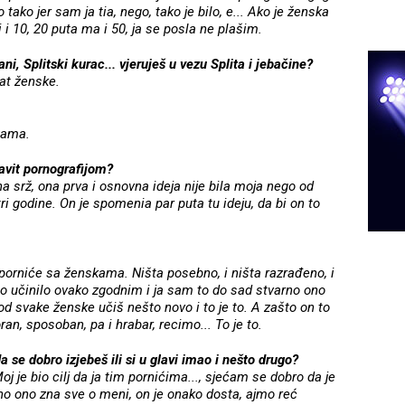
o tako jer sam ja tia, nego, tako je bilo, e... Ako je ženska
 i 10, 20 puta ma i 50, ja se posla ne plašim.
ni, Splitski kurac... vjeruješ u vezu Splita i jebačine?
tat ženske.
zama.
avit pornografijom?
 srž, ona prva i osnovna ideja nije bila moja nego od
i godine. On je spomenia par puta tu ideju, da bi on to
 porniće sa ženskama. Ništa posebno, i ništa razrađeno, i
e to učinilo ovako zgodnim i ja sam to do sad stvarno ono
kod svake ženske učiš nešto novo i to je to. A zašto on to
oran, sposoban, pa i hrabar, recimo... To je to.
a se dobro izjebeš ili si u glavi imao i nešto drugo?
j je bio cilj da ja tim pornićima..., sjećam se dobro da je
arno ono zna sve o meni, on je onako dosta, ajmo reć