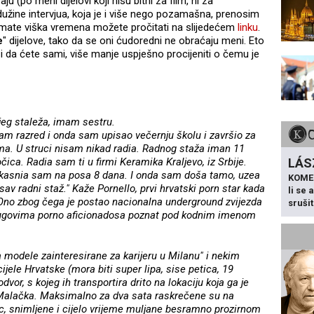
u (po meni dijelovi koji nisu bitni za film, ni za
 dužine intervjua, koja je i više nego pozamašna, prenosim
 imate viška vremena možete pročitati na slijedećem
linku
.
e
" dijelove, tako da se oni ćudoredni ne obraćaju meni. Eto
 da ćete sami, više manje uspješno procijeniti o čemu je
njeg staleža, imam sestru.
am razred i onda sam upisao večernju školu i završio za
ma. U struci nisam nikad radia. Radnog staža iman 11
ica. Radia sam ti u firmi Keramika Kraljevo, iz Srbije.
LÁS
zakasnia sam na posa 8 dana. I onda sam doša tamo, uzea
KOME
 sav radni staž." Kaže Pornello, prvi hrvatski porn star kada
li se
i. Ono zbog čega je postao nacionalna underground zvijezda
sruši
 krugovima porno aficionadosa poznat pod kodnim imenom
 modele zainteresirane za karijeru u Milanu" i nekim
ijele Hrvatske (mora biti super lipa, sise petica, 19
dvor, s kojeg ih transportira drito na lokaciju koja ga je
e Malačka. Maksimalno za dva sata raskrečene su na
ac, snimljene i cijelo vrijeme muljane besramno prozirnom