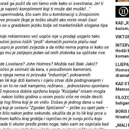
oraš ga pušit da oni tamo vide kako si svestrana; Jel ti
 je najveći kompliment koji ti može dat muški!..."
H
supermodela, što sam što u kombinaciji s živopisnim
ove provale (koje je teško skužit ako niste imali čast
KAD „R
su se u gradskom jeziku bolje od marketinških slogana tipa
kućom,
nije reklamirano već uopće nije u prodaji uspjelo tako
VIKTOR
tori jezivo loših "profi" domaćih pornića plaču nad
INTERV
 uspio je postati zvijezda a da nitko nema pojma ni kako se
Hodži 
ju mu je zalijepio jedan od onih zlobnika sa splitske rive.
koman
inde Lovelace? John Holmes? Možda naš Baki Jakić?
LIJEPA
Počeo je snimati da kara, s posuđenom kamerom,
Homose
 njega nema ni prizvuka “industrije”, pokvarenih
dramat
 lik koji drži kameru i cijelu stvar diže podrigivanjem i
KAD S
i on to ne radi namjerno, režirano... jednostavno spontano
Memora
ih 2 mjeseca dobila sprženu kopiju “Kozijaka” nisam mogla
e nakon toliko godina u ovom poslu više ne može desiti.
FILOZO
p tog filma koji je on vidio. Došao je jednog dana u naš
huliga
j koji je ostavio “Zgodan Splićanin” – pičke su opet pale –
BORIS 
e bilo nakon jedne sekunde, skužila da je to lik koji prca u
Hrvats
om kafiću kraj groblja i ispričao mi je svoju priču koju
e kada ti skuter pređe preko noge, tako sam se osjećala kad
„MALI 