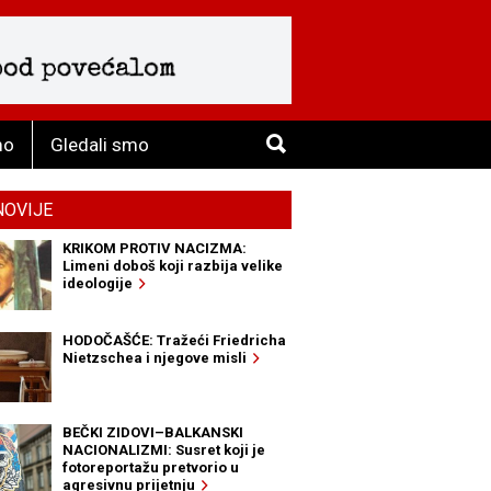
mo
Gledali smo
NOVIJE
KRIKOM PROTIV NACIZMA:
Limeni doboš koji razbija velike
ideologije
HODOČAŠĆE: Tražeći Friedricha
Nietzschea i njegove misli
BEČKI ZIDOVI–BALKANSKI
NACIONALIZMI: Susret koji je
fotoreportažu pretvorio u
agresivnu prijetnju