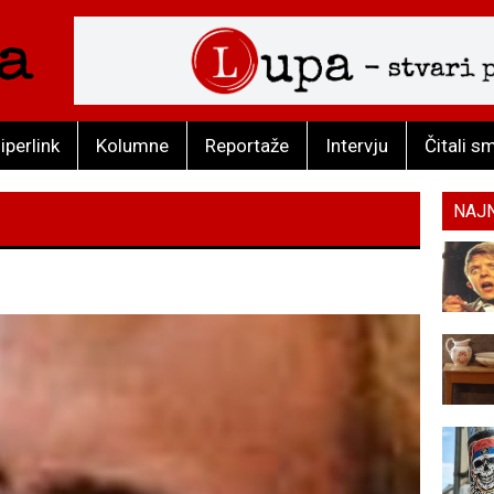
iperlink
Kolumne
Reportaže
Intervju
Čitali s
NAJ