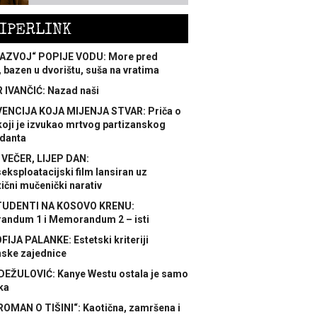
IPERLINK
AZVOJ“ POPIJE VODU: More pred
 bazen u dvorištu, suša na vratima
 IVANČIĆ: Nazad naši
ENCIJA KOJA MIJENJA STVAR: Priča o
koji je izvukao mrtvog partizanskog
danta
 VEČER, LIJEP DAN:
ksploatacijski film lansiran uz
ični mučenički narativ
TUDENTI NA KOSOVO KRENU:
ndum 1 i Memorandum 2 – isti
FIJA PALANKE: Estetski kriteriji
nske zajednice
DEŽULOVIĆ: Kanye Westu ostala je samo
ka
ROMAN O TIŠINI“: Kaotična, zamršena i