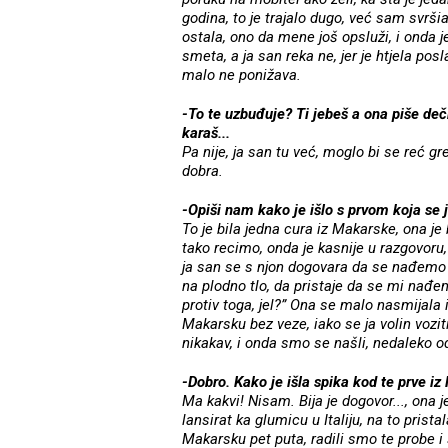
godina, to je trajalo dugo, već sam svrši
ostala, ono da mene još opsluži, i onda j
smeta, a ja san reka ne, jer je htjela po
malo ne ponižava.
-To te uzbuđuje? Ti jebeš a ona piše de
karaš...
Pa nije, ja san tu već, moglo bi se reć 
dobra.
-Opiši nam kako je išlo s prvom koja se ja
To je bila jedna cura iz Makarske, ona je
tako recimo, onda je kasnije u razgovoru, 
ja san se s njon dogovara da se nađemo
na plodno tlo, da pristaje da se mi nađ
protiv toga, jel?” Ona se malo nasmijala i
Makarsku bez veze, iako se ja volin vozi
nikakav, i onda smo se našli, nedaleko o
-Dobro. Kako je išla spika kod te prve iz 
Ma kakvi! Nisam. Bija je dogovor..., ona j
lansirat ka glumicu u Italiju, na to prist
Makarsku pet puta, radili smo te probe i