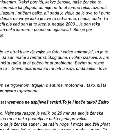
islenim, “kakvi pornići, kakve ženske, naše ženske to
zamislia ka glupost ali nije mi to otvoreno reka, razumiš.
laznim i pričam bajke, ali sada je vidija da je sve to i puno
 danas ne viruje kako je sve to ostvareno, i čuda, čuda. To
lj bia kad san ja to krenia, negdje 2000... ja san reka –
 san neku kameru i počeo se oglašavat. Bilo je par
ja.
 se atraktivne djevojke za foto i video snimanja”, to je to.
a. Ja san inače avanturističkog duha, i volim izazove, živim
i ništa radia, ja bi počeo imat problema. Bavim se razno
o... Glavni pokretači su mi bili izazov, onda seks i lova.
im se trgovinom, trgujen s autima, motorima i tako, ništa
umnjivim trgovinama.
sat vremena ne uspijevaš svršiti.To je i inače tako? Zašto
ako. Najmanji raspon je velik, od 20 minuta ako je ženska
reba mi ni neka postelja ni neka njena prevelika
 da je ženska super i da raširi noge, i može ako želi pisat
an put bija slučaj. Jednu san ševia malu, mala je imala 18