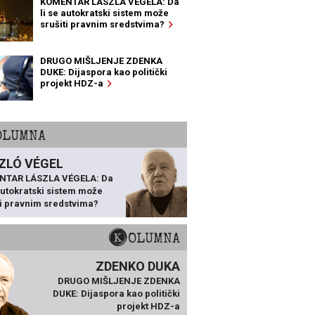
KOMENTAR LÁSZLA VÉGELA: Da
li se autokratski sistem može
srušiti pravnim sredstvima?
DRUGO MIŠLJENJE ZDENKA
DUKE: Dijaspora kao politički
projekt HDZ-a
KOLUMNA
ZLÓ VÉGEL
NTAR LÁSZLA VÉGELA: Da
 autokratski sistem može
ti pravnim sredstvima?
KOLUMNA
ZDENKO DUKA
DRUGO MIŠLJENJE ZDENKA
DUKE: Dijaspora kao politički
projekt HDZ-a