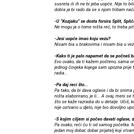
susreta ili ih ne bi jeba uopće. Nije to bil
dobra ja bi rado da se s njom tribam naći
-U “Kozjaku” se dosta forsira Split, Splića
Ne mogu ja o tome ništa reć, to treba pi
-Jesi uopće imao koju vezu?
Nisam bia u brakovima i nisam bia u ve
-Kako ti je palo napamet da se počneš b
Evo ovako, da ti kažem pošteno, sama ona
jednog čovjeka kojega sam upozna prije tr
radia...
-Pa daj reci što...
Pa tako, da bi dava oglase i da bi snima
ništa elaborirano, je li... A ovaj, meni s
što se kaže razradia do u detalje. Učiš, 
nije ostvario u djelo, nije bio dovoljno up
-S kojim ciljem si počeo davati oglase, d
Pa ovako, reći ću ti od samog početka. Mo
jedan moj dobar, dobar prijatelj koji stv