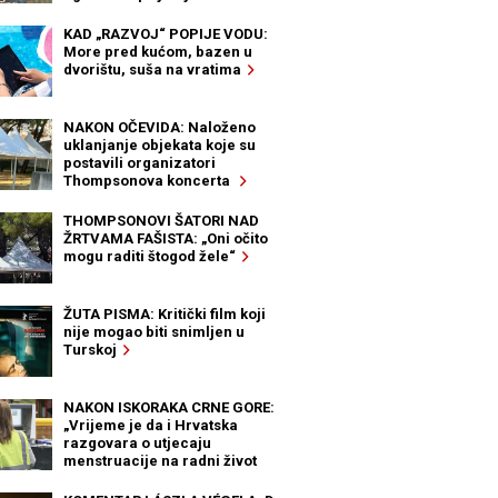
KAD „RAZVOJ“ POPIJE VODU:
More pred kućom, bazen u
dvorištu, suša na vratima
NAKON OČEVIDA: Naloženo
uklanjanje objekata koje su
postavili organizatori
Thompsonova koncerta
THOMPSONOVI ŠATORI NAD
ŽRTVAMA FAŠISTA: „Oni očito
mogu raditi štogod žele“
ŽUTA PISMA: Kritički film koji
nije mogao biti snimljen u
Turskoj
NAKON ISKORAKA CRNE GORE:
„Vrijeme je da i Hrvatska
razgovara o utjecaju
menstruacije na radni život
žena“