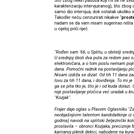
Što zbog nekih pasusa koji mi se ne sviđaj
karakterizaciju intervjuiranog), što zbog
samo dio intervjua, dok ostatak ukoliko
Također neću cenzurirati nikakve "
prost
nadam se da vam nisam sugerirao ništa i
u cijeloj priči riječ.
"Rođen sam ‘66, u Splitu, u obitelji sred
U srednjoj školi dva puta za redom pao s
elektroničara, a o tom poslu nemam poj
dana. Pomoćni radnik na postavljanju ploč
Nisam izdrža se dizat. Od tih 11 dana 
lovu za tih 11 dana, i doviđenja. To mi je
ga se pita tko je, što je i od kuda dolaz
nije postavljanje pločica već uradak u
"Kozjak".
Frajer daje oglas u Plavom Oglasniku "Za
neobjašnjivim talentom kandidatkinje iz c
godina) navodi na splitski željeznički kolo
proslavila – obronci Kozjaka, preciznij
kariranoj piknik dekici, nabodene na kur