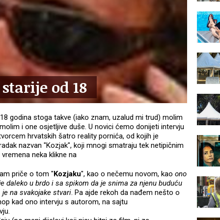
starije od 18
18 godina stoga takve (iako znam, uzalud mi trud) molim
 molim i one osjetljive duše. U novici ćemo donijeti intervju
orcem hrvatskih šatro reality pornića, od kojih je
uradak nazvan "Kozjak", koji mnogi smatraju tek netipičnim
 i vremena neka klikne na
šam priče o tom "
Kozjaku
", kao o nečemu novom, kao
ono
dje daleko u brdo i sa spikom da je snima za njenu buduću
je na svakojake stvari
. Pa ajde rekoh da nađem nešto o
hop kad ono intervju s autorom, na sajtu
vju.