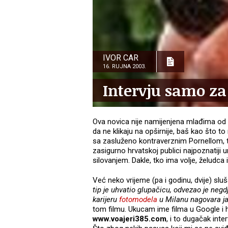
IVOR CAR
16. RUJNA 2003.
Intervju samo za 
Ova novica nije namijenjena mlađima od 
da ne klikaju na opširnije, baš kao što to
sa zasluženo kontraverznim Pornellom, tv
zasigurno hrvatskoj publici najpoznatiji 
silovanjem. Dakle, tko ima volje, želudca
Već neko vrijeme (pa i godinu, dvije) slu
tip je uhvatio glupačicu, odvezao je neg
karijeru
fotomodela
u Milanu nagovara ja 
tom filmu. Ukucam ime filma u Google i 
www.voajeri385.com
, i to dugačak inter