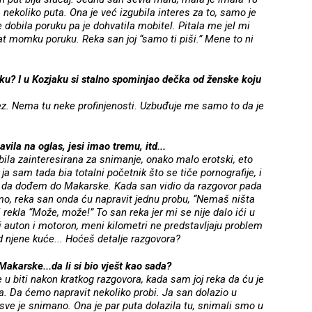
a nekoliko puta. Ona je već izgubila interes za to, samo je
e dobila poruku pa je dohvatila mobitel. Pitala me jel mi
slat momku poruku. Reka san joj “samo ti piši.” Mene to ni
čku? I u Kozjaku si stalno spominjao dečka od ženske koju
grez. Nema tu neke profinjenosti. Uzbuđuje me samo to da je
vila na oglas, jesi imao tremu, itd...
 bila zainteresirana za snimanje, onako malo erotski, eto
ja sam tada bia totalni početnik što se tiče pornografije, i
 da dođem do Makarske. Kada san vidio da razgovor pada
emo, reka san onda ću napravit jednu probu, “Nemaš ništa
 rekla “Može, može!” To san reka jer mi se nije dalo ići u
ti auton i motoron, meni kilometri ne predstavljaju problem
d njene kuće... Hoćeš detalje razgovora?
Makarske...da li si bio vješt kao sada?
e u biti nakon kratkog razgovora, kada sam joj reka da ću je
ala. Da ćemo napravit nekoliko probi. Ja san dolazio u
 sve je snimano. Ona je par puta dolazila tu, snimali smo u