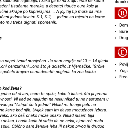
 kako one izgledaju, i kako ga to na kraju ništa ne košta.
duboko
laćeni tisućama maraka, a desetci tisuće eura koje ja
R
ične akrape po kuplerajima.... A joj, taj tip mora da ima
ačeni jednostavnim K-1, K-2,.... jedino su mjesto na kome
zato mu treba dignuti spomenik.
Doma
Bure
Druga
?
E
no napet iznad prosječno. Ja sam negdje od 13 – 14 gleda
Povij
.oni cenzurirani...ono što je dolazilo iz Njemačke, “Grčke
Yugo
 to počelo krajem osmadesetih pogleda ko zna koliko
Free
eh kod žena?
 jedna od stvari, osim te spike, kako ti kažeš, što ja prema
vnosti. Ni kad se naljutim na neku nikad tu ne nastupam u
vac pa “Zalipit ću ti jednu!” Nikad mi to nije palo na
ene karte kod njih. Uvijek sam im davao mogućnost izbora,
 ovako, ako ćeš onako može onako. Nikad nisam bija
mu seksa, i onda kada bi vidija da se neka, ajmo reć mala
j spiki. Obično sam ženske jeba ili nakon prvog ili drugog