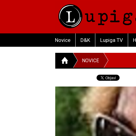
Novice
D&K
Lupiga TV
H
NOVICE