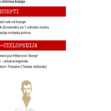
 intimna knjiga
ECEPTI
ći sok od bazge
k (bosanski) za 1 odraslu osobu
čija svinjska jetrica
-CIKLOPEDIJA
esni put Hitlerove 'klonje'
 - urbana legenda
dom Theatre (Teatar slobode)