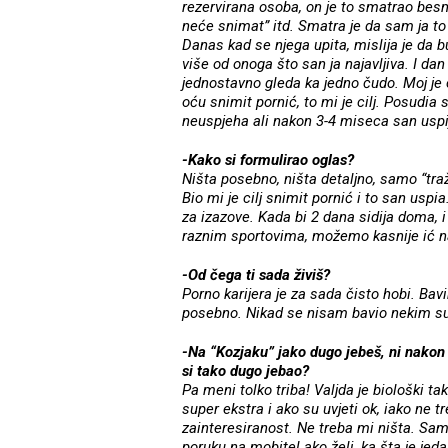
rezervirana osoba, on je to smatrao besm
neće snimat” itd. Smatra je da sam ja to 
Danas kad se njega upita, mislija je da bu
više od onoga što san ja najavljiva. I dan
jednostavno gleda ka jedno čudo. Moj je ci
oću snimit pornić, to mi je cilj. Posudia
neuspjeha ali nakon 3-4 miseca san uspi
-Kako si formulirao oglas?
Ništa posebno, ništa detaljno, samo “traže
Bio mi je cilj snimit pornić i to san uspi
za izazove. Kada bi 2 dana sidija doma, 
raznim sportovima, možemo kasnije ić na t
-Od čega ti sada živiš?
Porno karijera je za sada čisto hobi. Bav
posebno. Nikad se nisam bavio nekim s
-Na “Kozjaku” jako dugo jebeš, ni nakon 
si tako dugo jebao?
Pa meni tolko triba! Valjda je biološki t
super ekstra i ako su uvjeti ok, iako ne t
zainteresiranost. Ne treba mi ništa. Samo
poruku na mobitel ako želi, ka šta je jed