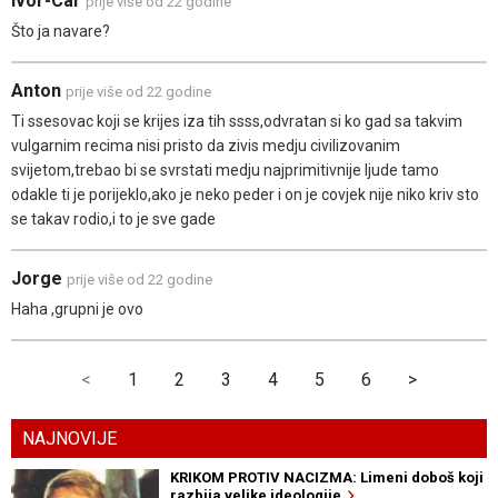
Ivor-Car
prije više od 22 godine
Što ja navare?
Anton
prije više od 22 godine
Ti ssesovac koji se krijes iza tih ssss,odvratan si ko gad sa takvim
vulgarnim recima nisi pristo da zivis medju civilizovanim
svijetom,trebao bi se svrstati medju najprimitivnije ljude tamo
odakle ti je porijeklo,ako je neko peder i on je covjek nije niko kriv sto
se takav rodio,i to je sve gade
Jorge
prije više od 22 godine
Haha ,grupni je ovo
<
1
2
3
4
5
6
>
NAJNOVIJE
KRIKOM PROTIV NACIZMA: Limeni doboš koji
razbija velike ideologije