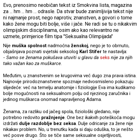
Evo, prenosimo neobičan tekst iz Smokvina lista, magazina
za ... hm ... hm … odrasle. Da stvar bude zanimljivija tekst nije
ni najmanje prost, nego naprotiv, znanstven, a govori o tome
kako žene mogu biti bolje, više i jače. Ne radi se tu o nikakvim
olimpijskim disciplinama, osim ako kao relevantno ne
uzmete, primjerice film tipa "Seksualna Olimpijada"
Nije
muška spolnost
nadmoćna
ženskoj
, nego je to obrnuto,
objašnjava poznati svjetski seksolog
Karl Stifer
te nastavlja:
-
Samo se ženama pokušava utuviti u glavu da
seks
nije za njih
tako važan kao za muškarce
.
Međutim, u znanstvenim se krugovima već dugo zna prava istina.
Najnovije prirodoznanstvene spoznaje nedvosmisleno pokazuju
slijedeće: već na temelju anatomije i fiziologije Eva ima kudikamo
bolje mogućnosti na seksualnom polju od njezinog zaručnika i
jedinog muškarca onomad napravljenog Adama.
Ženama, za razliku od jačeg spola, fiziološki gledano, nije
potrebno redovito
pražnjenje
. One bez ikakvih poteškoća mogu
izdržati
dulje razdoblje bez seksa
. Dulje odricanje za žene nije
nikakav problem. No, u trenutku kada si daju oduška, to je nešto
već posve drugo. Što se tiče same seksualne osjetljivosti,