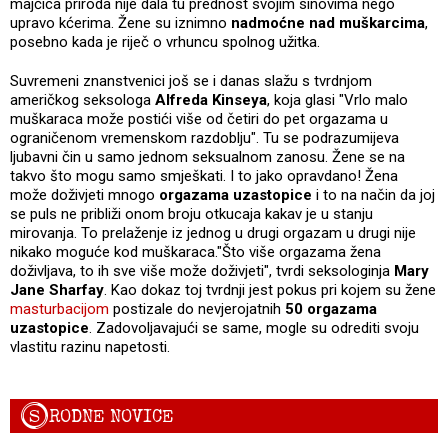
majčica priroda nije dala tu prednost svojim sinovima nego
upravo kćerima. Žene su iznimno
nadmoćne nad muškarcima
,
posebno kada je riječ o vrhuncu spolnog užitka.
Suvremeni znanstvenici još se i danas slažu s tvrdnjom
američkog seksologa
Alfreda Kinseya
, koja glasi "Vrlo malo
muškaraca može postići više od četiri do pet orgazama u
ograničenom vremenskom razdoblju". Tu se podrazumijeva
ljubavni čin u samo jednom seksualnom zanosu. Žene se na
takvo što mogu samo smješkati. I to jako opravdano! Žena
može doživjeti mnogo
orgazama uzastopice
i to na način da joj
se puls ne približi onom broju otkucaja kakav je u stanju
mirovanja. To prelaženje iz jednog u drugi orgazam u drugi nije
nikako moguće kod muškaraca."Što više orgazama žena
doživljava, to ih sve više može doživjeti", tvrdi seksologinja
Mary
Jane Sharfay
. Kao dokaz toj tvrdnji jest pokus pri kojem su žene
masturbacijom
postizale do nevjerojatnih
50 orgazama
uzastopice
. Zadovoljavajući se same, mogle su odrediti svoju
vlastitu razinu napetosti.
S
RODNE NOVICE