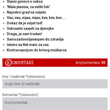
Slavni govore o seksu
'Mala planina, za veliki fuk'
Najseksi grad na svijetu
Vau, vau, mjau, mjau, kev, kev, kev ...
Dokaz da je svijet lud!
Seksualni savjeti za djevojke
Draga, ja sam trudan!
Samozadovoljavanjem do zdravlja
Idemo na Net malo za sex
Kontracepcijom do krivog muškarca
K
OMENTARI
broj komentara:
30
Ime / nadimak *(obavezno)
Komentar *(obavezno)