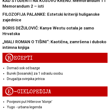
KAD STUDENTI NA KOSOVO KRENU: Memorandum 1 i
Memorandum 2 – isti
FILOZOFIJA PALANKE: Estetski kriteriji huliganske
zajednice
BORIS DEŽULOVIĆ: Kanye Westu ostala je samo
Hrvatska
„MALI ROMAN O TIŠINI“: Kaotična, zamršena i duboko
intimna knjiga
R
ECEPTI
Domaći sok od bazge
Burek (bosanski) za 1 odraslu osobu
Drugačija svinjska jetrica
E
-CIKLOPEDIJA
Povijesni put Hitlerove 'klonje'
Yugo - urbana legenda