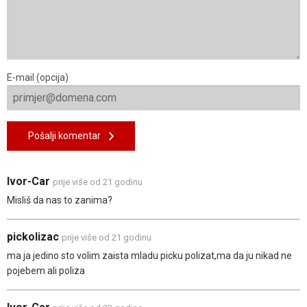
E-mail (opcija)
Pošalji komentar
Ivor-Car
prije više od 21 godinu
Misliš da nas to zanima?
pickolizac
prije više od 21 godinu
ma ja jedino sto volim zaista mladu picku polizat,ma da ju nikad ne
pojebem ali poliza