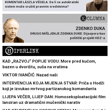
KOMENTAR LÁSZLA VÉGELA: Da li se autokratski
sistem može srušiti pravnim sredstvima?
KOLUMNA
ZDENKO DUKA
DRUGO MIŠLJENJE ZDENKA DUKE: Dijaspora kao
politički projekt HDZ-a
H
IPERLINK
KAD „RAZVOJ“ POPIJE VODU: More pred kućom,
bazen u dvorištu, suša na vratima
VIKTOR IVANČIĆ: Nazad naši
INTERVENCIJA KOJA MIJENJA STVAR: Priča o Hodži
koji je izvukao mrtvog partizanskog komandanta
LIJEPA VEČER, LIJEP DAN: Homoseksploatacijski film
lansiran uz dramatični mučenički narativ