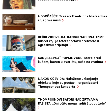
HODOČAŠĆE: Tražeći Friedricha Nietzschea
i njegove misli
BEČKI ZIDOVI–BALKANSKI NACIONALIZMI:
Susret koji je fotoreportažu pretvorio u
agresivnu prijetnju
KAD „RAZVOJ“ POPIJE VODU: More pred
kućom, bazen u dvorištu, suša na vratima
NAKON OČEVIDA: Naloženo uklanjanje
objekata koje su postavili organizatori
Thompsonova koncerta
THOMPSONOVI ŠATORI NAD ŽRTVAMA
FAŠISTA: „Oni očito mogu raditi štogod žele“