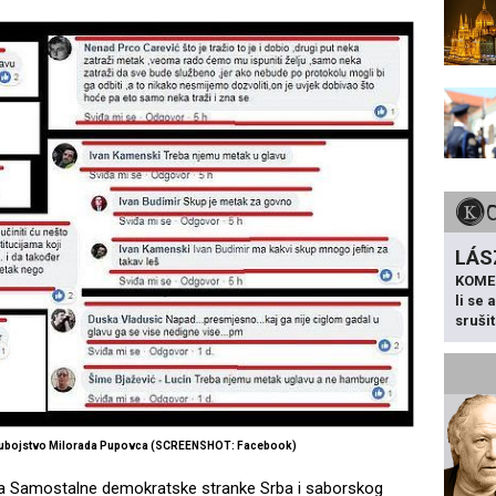
LÁS
KOME
li se
sruši
na ubojstvo Milorada Pupovca (SCREENSHOT: Facebook)
ika Samostalne demokratske stranke Srba i saborskog