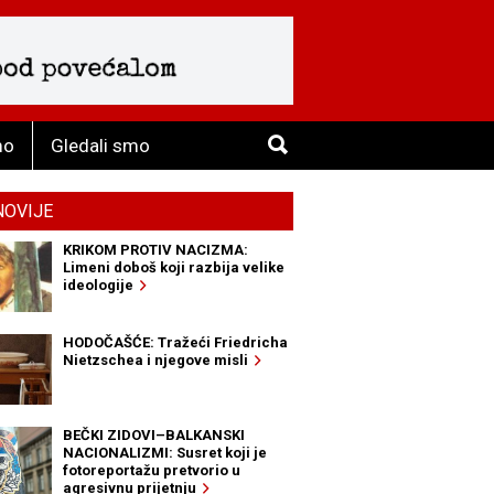
mo
Gledali smo
NOVIJE
KRIKOM PROTIV NACIZMA:
Limeni doboš koji razbija velike
ideologije
HODOČAŠĆE: Tražeći Friedricha
Nietzschea i njegove misli
BEČKI ZIDOVI–BALKANSKI
NACIONALIZMI: Susret koji je
fotoreportažu pretvorio u
agresivnu prijetnju