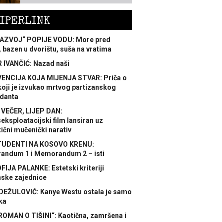
IPERLINK
AZVOJ“ POPIJE VODU: More pred
 bazen u dvorištu, suša na vratima
 IVANČIĆ: Nazad naši
ENCIJA KOJA MIJENJA STVAR: Priča o
koji je izvukao mrtvog partizanskog
danta
 VEČER, LIJEP DAN:
ksploatacijski film lansiran uz
ični mučenički narativ
TUDENTI NA KOSOVO KRENU:
ndum 1 i Memorandum 2 – isti
FIJA PALANKE: Estetski kriteriji
nske zajednice
DEŽULOVIĆ: Kanye Westu ostala je samo
ka
ROMAN O TIŠINI“: Kaotična, zamršena i