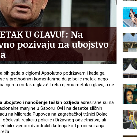
TAK U GLAVU!': Na
no pozivaju na ubojstvo
ca
! Ja bih gada s ciglom! Apsolutno podržavam i kada ga
 se s prethodnim komentarima da je bolje metak, nego
reba njemu metak u glavu! Treba njemu metak u glavu, a ne
na ubojstvo
i
nanošenje teških ozljeda
adresirane su na
acionalne manjine u Saboru. Ovi i na desetke sličnih
padu na Milorada Pupovca na zagrebačkoj tržnici Dolac.
i očekivati reakciju policije i Državnog odvjetništva, ali
 već bili svjedoci dvostrukih kriterija kod procesuiranja
mreža.