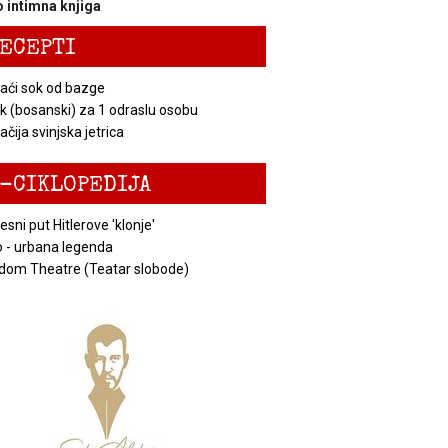
 intimna knjiga
ECEPTI
ći sok od bazge
k (bosanski) za 1 odraslu osobu
čija svinjska jetrica
-CIKLOPEDIJA
esni put Hitlerove 'klonje'
 - urbana legenda
dom Theatre (Teatar slobode)