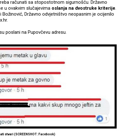
 treba računati sa stopostotnom sigurnošću. Državno
 se u ovakvim slučajevima
oslanja na dvostruke kriterije
.
 i Božinović, Državno odvjetništvo neopasnim je ocijenilo
.hr.
i su poslani na Pupovčevu adresu.
šati stvari (SCREENSHOT: Facebook)