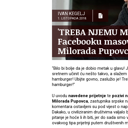
IVAN KEGELJ
1. LISTOPADA 2018.
'TREBA NJEMU ME
Facebooku masov
Milorada Pupov
"Bilo bi bolje da je dobio metak u glavu
sretnem učinit ću nešto takvo, a slažem
hamburger! Ubijte govno, zaslužio je! T
hamburger!"
U uvodu
navedene prijetnje
te
pozivi 
Milorada Pupovca
, zastupnika srpske n
komentara ostavljeni su pod vijest o na
Dakako, u civiliziranim društvima valjalo b
pitanje je hoće li ih biti, jer do sada smo
ovakvog tipa prijetnji putem društvenih 