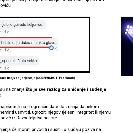
oviću.
apada imaju bolje rješenje (SCREENSHOT: Facebook)
i su na znanje
što je sve razlog za uhićenje i suđenje
a.
 i napišete ili na drugi način date do znanja da nekom
emiriti usmrtiti. ugroziti njegov tjelesni integritet ili njemu
ović iz Ravnateljstva policije.
enja će morati privoditi i suditi i u slučaju poziva na