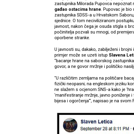
zastupnika Milorada Pupovca nepoznat ne
gađao ostacima hrane
. Pupovac je bio
zastupnika SDSS-a u Hrvatskom Saboru, 
sjednice. O tom neciviliziranom postupku
javnost, nakon čega je osuda stigla s bro
počinitelja pozvali su mnogi, od premije
oporbene stranke.
U javnosti su, dakako, zabilježeni i brojni
primjer može se uzeti istup
Slavena Let
"bacanje hrane na saborskog zastupnika Mi
govor, a ne govor mržnje i političko nasilj
"U različitim zemljama na političare bacaju
fizički neopasni; na engleskom jeziku koris
ne slažem s ocjenom SNS-a kako je 'hrana
'manifestiranje mržnje, javno poniženje i fi
bijesa i ogorčenja'", napisao je na svom 