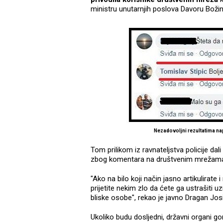
ministru unutarnjih poslova Davoru Božin
Nezadovoljni rezultatima n
Tom prilikom iz ravnateljstva policije dal
zbog komentara na društvenim mrežam
"Ako na bilo koji način jasno artikulirate
prijetite nekim zlo da ćete ga ustrašiti uzn
bliske osobe", rekao je javno Dragan Josip
Ukoliko budu dosljedni, državni organi gonj