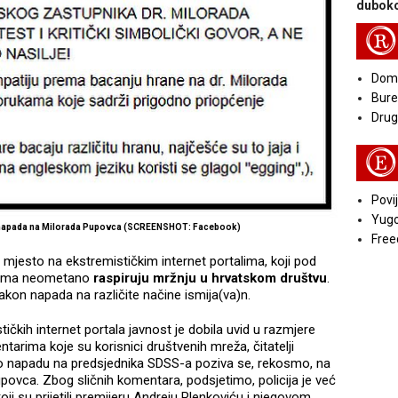
duboko
R
Doma
Bure
Druga
E
Povij
Yugo
n napada na Milorada Pupovca (SCREENSHOT: Facebook)
Free
 mjesto na ekstremističkim internet portalima, koji pod
inama neometano
raspiruju mržnju u hrvatskom društvu
.
kon napada na različite načine ismija(va)n.
kih internet portala javnost je dobila uvid u razmjere
rima koje su korisnici društvenih mreža, čitatelji
e o napadu na predsjednika SDSS-a poziva se, rekosmo, na
upovca. Zbog sličnih komentara, podsjetimo, policija je već
oji su prijetili premijeru Andreju Plenkoviću i njegovom