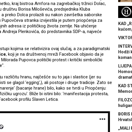
tko, kraj bistroa Amfora na zagrebačkoj tržnici Dolac,
 u društvu Borisa Miloševića, predsjednika Kluba
H
a preko Dolca prolazili su nakon završetka saborske
 Pupovčeva stranka izvijestila je putem priopćenja za
KAD „R
jnih adresa iz političkog života zemlje. Na uhićenje
kućom,
ra Andreja Plenkovića, do predstavnika SDP-a, najveće
VIKTOR
INTERV
 istupi kojima se relativizira ovaj slučaj, a za paradigmatski
Hodži 
ice
, koji je na društvenoj mreži Facebook objavio da je
koman
lorada Pupovca politički protest i kritički simbolički
e".
LIJEPA
Homose
 različitu hranu, najčešće su to jaja i slastice (jer su
dramat
ti se glagol 'egging',), ali postoje i druge tradicije. Zato se
KAD S
renje' (bacanje hrane) bilo, kako se tvrdi u Priopćenju:
Memora
zičku ugrozu'. Bliže bi istini bilo: 'manifestacija protesta,
Facebook profilu Slaven Letica.
FILOZO
huliga
BORIS 
Hrvats
„MALI 