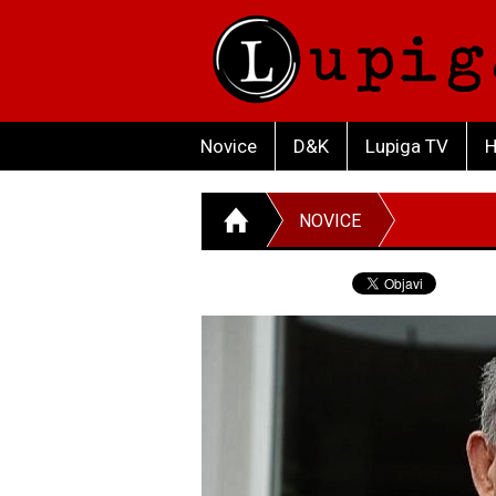
Novice
D&K
Lupiga TV
H
NOVICE