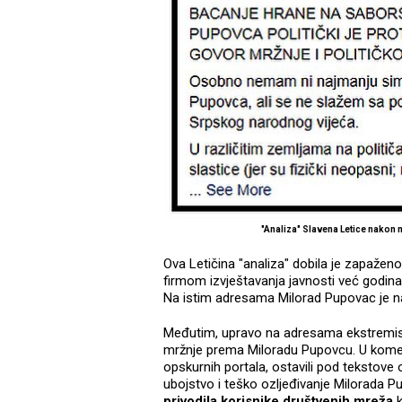
"Analiza" Slavena Letice nako
Ova Letičina "analiza" dobila je zapaženo
firmom izvještavanja javnosti već god
Na istim adresama Milorad Pupovac je na
Međutim, upravo na adresama ekstremistič
mržnje prema Miloradu Pupovcu. U komenta
opskurnih portala, ostavili pod tekstov
ubojstvo i teško ozljeđivanje Milorada P
privodila korisnike društvenih mreža
k