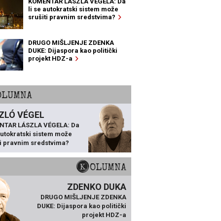
KOMENTAR LÁSZLA VÉGELA: Da
li se autokratski sistem može
srušiti pravnim sredstvima?
DRUGO MIŠLJENJE ZDENKA
DUKE: Dijaspora kao politički
projekt HDZ-a
KOLUMNA
ZLÓ VÉGEL
NTAR LÁSZLA VÉGELA: Da
 autokratski sistem može
ti pravnim sredstvima?
KOLUMNA
ZDENKO DUKA
DRUGO MIŠLJENJE ZDENKA
DUKE: Dijaspora kao politički
projekt HDZ-a