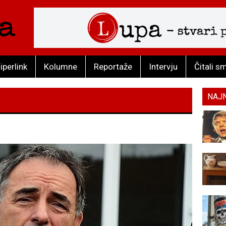
iperlink
Kolumne
Reportaže
Intervju
Čitali s
NAJ