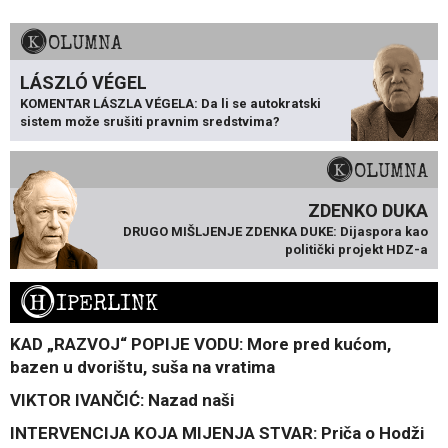
KOLUMNA
LÁSZLÓ VÉGEL
KOMENTAR LÁSZLA VÉGELA: Da li se autokratski
sistem može srušiti pravnim sredstvima?
KOLUMNA
ZDENKO DUKA
DRUGO MIŠLJENJE ZDENKA DUKE: Dijaspora kao
politički projekt HDZ-a
H
IPERLINK
KAD „RAZVOJ“ POPIJE VODU: More pred kućom,
bazen u dvorištu, suša na vratima
VIKTOR IVANČIĆ: Nazad naši
INTERVENCIJA KOJA MIJENJA STVAR: Priča o Hodži