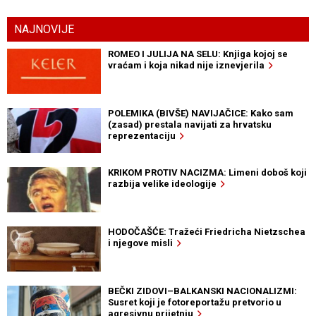
NAJNOVIJE
ROMEO I JULIJA NA SELU: Knjiga kojoj se
vraćam i koja nikad nije iznevjerila
POLEMIKA (BIVŠE) NAVIJAČICE: Kako sam
(zasad) prestala navijati za hrvatsku
reprezentaciju
KRIKOM PROTIV NACIZMA: Limeni doboš koji
razbija velike ideologije
HODOČAŠĆE: Tražeći Friedricha Nietzschea
i njegove misli
BEČKI ZIDOVI–BALKANSKI NACIONALIZMI:
Susret koji je fotoreportažu pretvorio u
agresivnu prijetnju