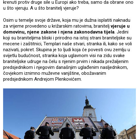
krenuti protiv druge sile u Europi ako treba, samo da obrane ono
u što vjeruju. A u što branitelj vjeruje?
Osim u temelje svoje države, koja mu je dužna isplatiti naknadu
za vrijeme provedeno u križarskim ratovima, branitelj
vjeruje u
domovinu, njene zakone i njena zakonodavna tijela
. Jedini
koji su braniteljima bliski i prirodno na istoj strani braniteljske su
mecene i zaštitnici, Templari naše stvari, stranka ili, kako se voli
nazivati, pokret. Skupina je to ljudi koja će povesti ovu zemlju u
svijetlu budućnost, stranka koja uglavnom visi na zidu svake
braniteljske udruge na čelu s njenim prvim i nikada prežaljenim
predsjednikom i njegovim današnjim uglađenim nasljednikom,
čovjekom iznimno muževne vanjštine, obožavanim
predsjednikom Andrejom Plenkovićem.