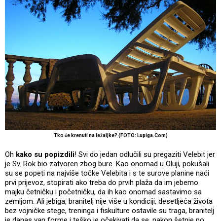
Tko će krenuti na ležaljke? (FOTO: Lupiga.Com)
Oh
kako su popizdili
! Svi do jedan odlučili su pregaziti Velebit jer
je Sv. Rok bio zatvoren zbog bure. Kao onomad u Oluji, pokušali
su se popeti na najviše točke Velebita i s te surove planine naći
prvi prijevoz, stopirati ako treba do prvih plaža da im jebemo
majku četničku i početničku, da ih kao onomad sastavimo sa
zemljom. Ali jebiga, branitelj nije više u kondiciji, desetljeća života
bez vojničke stege, treninga i fiskulture ostavile su traga, branitelj
je danas van forme i teško je očekivati da se, nakon šetnje po