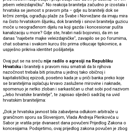
jebem veleizdajničku". No reakcija branitelja začudno je izostala i
hrvatska se javnost s pravom pita – gdje su branitelji dok se
krčmi zemlja, ograđuju plaže za Švabe i Norvežane da imaju mira
na čisto hrvatskom šljunku, dok branitelji i sinovi branitelja guzicu
moče u neograđenom dijelu na koji gazda i koncesionar pušta
kanalizaciju u more? Gdje ste, hrabri naši bojovnici, da im se
danas "najebete majke veleizdajničke", zavapilo se po forumima,
chat sobama i svakom kurcu što prima otkucaje tipkovnice, a
uspješno prikriva identitet pošiljatelja.
Ovaj put se na sreću
nije radilo o agresiji na Republiku
Hrvatsku
i branitelji s pravom nisu smatrali da bi njihova
nazočnost trebala biti prisutna u jednoj tako običnoj i
kapitalističkoj epizodi, posebno kada je u priči banka preko koje
se braniteljima isplaćuju krvavo zaslužene mirovine i naknade,
spomenuo je netko zloban i sarkastičan u chat sobi pod nazivom
„Jebo hrvatske branitelje“, te zapisao sljedeći sadržaj na uvid
hrvatskim braniteljima:
„Dok je hrvatska javnost bila zabavljena odlukom arbitraže u
graničnom sporu sa Slovenijom, Vlada Andreja Plenkovića u
Sabor je vratila prije dvanaest dana povučeni Prijedlog Zakona o
koncesijama. Podsjetimo, ovaj prijedlog zakona povučen je zbog