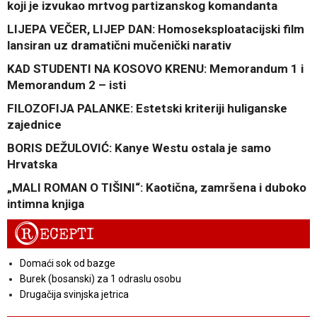
koji je izvukao mrtvog partizanskog komandanta
LIJEPA VEČER, LIJEP DAN: Homoseksploatacijski film
lansiran uz dramatični mučenički narativ
KAD STUDENTI NA KOSOVO KRENU: Memorandum 1 i
Memorandum 2 – isti
FILOZOFIJA PALANKE: Estetski kriteriji huliganske
zajednice
BORIS DEŽULOVIĆ: Kanye Westu ostala je samo
Hrvatska
„MALI ROMAN O TIŠINI“: Kaotična, zamršena i duboko
intimna knjiga
R
ECEPTI
Domaći sok od bazge
Burek (bosanski) za 1 odraslu osobu
Drugačija svinjska jetrica