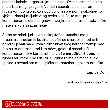
parade i balade i organizirajmo se sami. Svjesni smo da samo
mladi ljudi mogu pregaziti Velebit i suočiti se sa hrabrom
hrvatskom policijom, koja pod punom spremom svakodnevno
vježba izbacujući ljude zbog ovrha iz kuća, te stati pred
koncesionare u obranu njihovih ležaljki, suncobrana i svake pičke
materine koja se iznajmljuje.
Samo se mladi ljudi u vrhunskoj fizičkoj kondiciji mogu
organizirati i polomiti ležaljke, suočiti se s najboljom od svih
policija i jebati majku izdajnicima hrvatskog naroda i zemlje, kao
što su to onomad uradili im očevi, goloruki napadajući
koncesionare JNA koji su iste te
plaže ograđivali žicom
, na
njima radili ratne luke i davali ih vojnim licima da moče svoje
guzice u hrvatskom moru, pička im materina jugokomunistička.
Lupiga.Com
Naslovna fotografija: Lupiga.Com
S
RODNE NOVICE