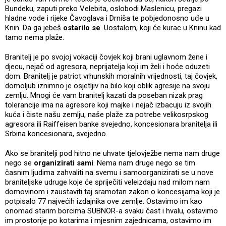
Bundeku, zaputi preko Velebita, oslobodi Maslenicu, pregazi
hladne vode i rijeke Čavoglava i Drniša te pobjedonosno uđe u
Knin. Da ga jebeš
ostarilo se
. Uostalom, koji će kurac u Kninu kad
tamo nema plaže.
Branitelj je po svojoj vokaciji čovjek koji brani uglavnom žene i
djecu, nejač od agresora, neprijatelja koji im želi i hoće oduzeti
dom. Branitelj je patriot vrhunskih moralnih vrijednosti, taj čovjek,
domoljub iznimno je osjetljiv na bilo koji oblik agresije na svoju
zemlju. Mnogi će vam branitelj kazati da poseban nizak prag
tolerancije ima na agresore koji majke i nejač izbacuju iz svojih
kuća i čiste našu zemlju, naše plaže za potrebe velikosrpskog
agresora ili Raiffeisen banke svejedno, koncesionara branitelja ili
Srbina koncesionara, svejedno.
Ako se branitelji pod hitno ne uhvate tjelovježbe nema nam druge
nego se
organizirati sami
. Nema nam druge nego se tim
časnim ljudima zahvaliti na svemu i samoorganizirati se u nove
braniteljske udruge koje će spriječiti veleizdaju nad milom nam
domovinom i zaustaviti taj sramotan zakon o koncesijama koji je
potpisalo 77 najvećih izdajnika ove zemlje. Ostavimo im kao
onomad starim borcima SUBNOR-a svaku čast i hvalu, ostavimo
im prostorije po kotarima i mjesnim zajednicama, ostavimo im