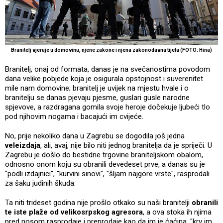
Branitelj vjeruje u domovinu, njene zakone i njena zakonodavna tijela (FOTO: Hina)
Branitelj, onaj od formata, danas je na svečanostima povodom
dana velike pobjede koja je osigurala opstojnost i suverenitet
mile nam domovine; branitelj je uvijek na mjestu hvale i o
branitelju se danas pjevaju pjesme, guslari gusle narodne
spjevove, a razdragana gomila svoje heroje dočekuje ljubeći tlo
pod njihovim nogama i bacajući im cvijeće.
No, prije nekoliko dana u Zagrebu se dogodila još jedna
veleizdaja
, ali, avaj, nije bilo niti jednog branitelja da je spriječi. U
Zagrebu je došlo do bestidne trgovine braniteljskom obalom,
odnosno onom koju su obranili devedeset prve, a danas su je
"podli izdajnici", "kurvini sinovi", "šljam najgore vrste", rasprodali
za šaku judinih škuda.
Ta niti trideset godina nije prošlo otkako su naši branitelji
obranili
te iste plaže od velikosrpskog agresora
, a ova stoka ih njima
pred nosom rasprodaje i preprodaje kao da im je ćaćina, "krv im