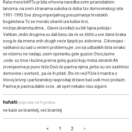
Rata mora biti!!To je bila vrhovna naredba svim piramidalnim
lancima ,na svim stranama sukoba iz doba tzv domovinskog rata
1991-1995.Sve zbog imperijalnog preuzimanja hrvatskih
bogatstava.To se moralo obaviti iza kulise krvi,
mržnje,dinamita,dima....Glavni izvođači su bili tajna policija i
Vatikan.Jedni drugima su dali besu da će se štititi u sve dane braka
svog,te da imena onih drugih neće lijepiti po zidovima ..Crkvenjaci -
vatikanci su sad u većem problemu,jer ,ovi sa udbaških lista ionako
se ničemu ne nadaju ,osim opstanku gole guzice.Otoci,šume
,vode..su trice i kučine,prema goloj guzici koju treba obraniti.Ali
crvenjacima je puno teže.Doći će pastva njima ,jerbo su oni zaštitnici
domovine i svetosti...pa će ih pitati .Što im reći?Oće li mantra o
titovoj krivnji i partizanskoj rasprodaji države baš uvik moć prolazit..
Pastva je pastva,dakle ovce...ali opet nekako nisu sigurni.
huhahi
prije više od 9 godina
ne kaže se branitelj, već brantelj
<
1
2
>