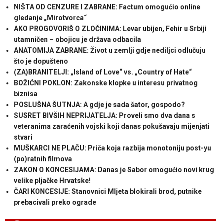
NIŠTA OD CENZURE I ZABRANE: Factum omogućio online
gledanje „Mirotvorca“
AKO PROGOVORIŠ O ZLOČINIMA: Levar ubijen, Fehir u Srbiji
utamničen – obojicu je država odbacila
ANATOMIJA ZABRANE: Život u zemlji gdje nediljci odlučuju
što je dopušteno
(ZA)BRANITELJI: „Island of Love“ vs. „Country of Hate“
BOŽIĆNI POKLON: Zakonske klopke u interesu privatnog
biznisa
POSLUŠNA ŠUTNJA: A gdje je sada šator, gospodo?
SUSRET BIVŠIH NEPRIJATELJA: Proveli smo dva dana s
veteranima zaraćenih vojski koji danas pokušavaju mijenjati
stvari
MUŠKARCI NE PLAČU: Priča koja razbija monotoniju post-yu
(po)ratnih filmova
ZAKON O KONCESIJAMA: Danas je Sabor omogućio novi krug
velike pljačke Hrvatske!
ČARI KONCESIJE: Stanovnici Mljeta blokirali brod, putnike
prebacivali preko ograde