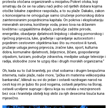
protesta otočana organiziranih u inicijativu Pokret otoka, koji
smatraju da će se na udaru naći jedno od rijetkih dobara kojima
otočke lokalne zajednice raspolažu, a to su plaže. Dakako, zakon
o koncesijama ne omogućuje samo izručenje pomorskog dobra
zainteresiranim posjednicima kapitala. On pokriva i eksploataciju
mineralnih sirovina, korištenje voda, pravo lova na državnim
lovištima i uzgajalištima divljači, područje zaštite prirode,
energetike, obavljanje djelatnosti linijskog i obalnog pomorskog i
riječnog prijevoza, luke, građenje i upravljanje autocestom i
pojedinim cestovnim objektima kao što su mostovi ili tuneli,
pružanje usluga javnog prijevoza, zračne luke, sport, kulturna
dobra, komunalne djelatnosti, željeznice, žičare, gospodarenje
otpadom, turizam, područje zdravstva, medijske usluge televizije i
radija, slobodne zone te uzgoj riba i drugih morskih organizama.“
Oh, kada su to čuli branitelji, po chat sobama i drugim bespućima
interneta, naše plaže, naše more, "pička im materina velikosrpska
bankarska", kliknuli su svi do jedan i ostavili razdragan narod na
cesti koji im je ljubio tlo pod nogama, ostavili janjetinu na Boraji,
ostavili ucviljene supruge i djecu koja su ostala u neizvjesnosti
bez oca i hranitelja obitelji koji skrbi za njih desecima tisuća kuna
mjesečno.