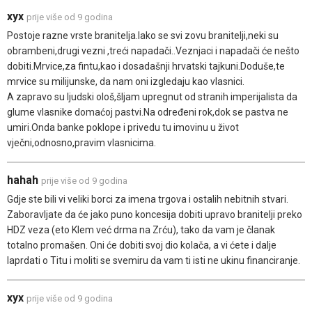
xyx
prije više od 9 godina
Postoje razne vrste branitelja.Iako se svi zovu branitelji,neki su
obrambeni,drugi vezni ,treći napadači..Veznjaci i napadači će nešto
dobiti.Mrvice,za fintu,kao i dosadašnji hrvatski tajkuni.Doduše,te
mrvice su milijunske, da nam oni izgledaju kao vlasnici.
A zapravo su ljudski ološ,šljam upregnut od stranih imperijalista da
glume vlasnike domaćoj pastvi.Na određeni rok,dok se pastva ne
umiri.Onda banke poklope i privedu tu imovinu u život
vječni,odnosno,pravim vlasnicima.
hahah
prije više od 9 godina
Gdje ste bili vi veliki borci za imena trgova i ostalih nebitnih stvari.
Zaboravljate da će jako puno koncesija dobiti upravo branitelji preko
HDZ veza (eto Klem već drma na Zrću), tako da vam je članak
totalno promašen. Oni će dobiti svoj dio kolača, a vi ćete i dalje
laprdati o Titu i moliti se svemiru da vam ti isti ne ukinu financiranje.
xyx
prije više od 9 godina