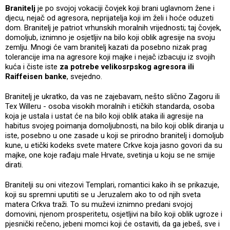
Branitelj
je po svojoj vokaciji čovjek koji brani uglavnom žene i
djecu, nejač od agresora, neprijatelja koji im želi i hoće oduzeti
dom. Branitelj je patriot vrhunskih moralnih vrijednosti; taj čovjek,
domoljub, iznimno je osjetljiv na bilo koji oblik agresije na svoju
zemlju. Mnogi će vam branitelj kazati da posebno nizak prag
tolerancije ima na agresore koji majke i nejač izbacuju iz svojih
kuća i čiste iste
za potrebe velikosrpskog agresora ili
Raiffeisen banke
, svejedno.
Branitelj je ukratko, da vas ne zajebavam, nešto slično Zagoru ili
Tex Willeru - osoba visokih moralnih i etičkih standarda, osoba
koja je ustala i ustat će na bilo koji oblik ataka ili agresije na
habitus svojeg poimanja domoljubnosti, na bilo koji oblik diranja u
iste, posebno u one zasade u koji se prirodno branitelj i domoljub
kune, u etički kodeks svete matere Crkve koja jasno govori da su
majke, one koje rađaju male Hrvate, svetinja u koju se ne smije
dirati.
Branitelji su oni vitezovi Templari, romantici kako ih se prikazuje,
koji su spremni uputiti se u Jeruzalem ako to od njih sveta
matera Crkva traži. To su muževi iznimno predani svojoj
domovini, njenom prosperitetu, osjetljivi na bilo koji oblik ugroze i
pjesnički rečeno, jebeni momci koji će ostaviti, da ga jebeš, sve i