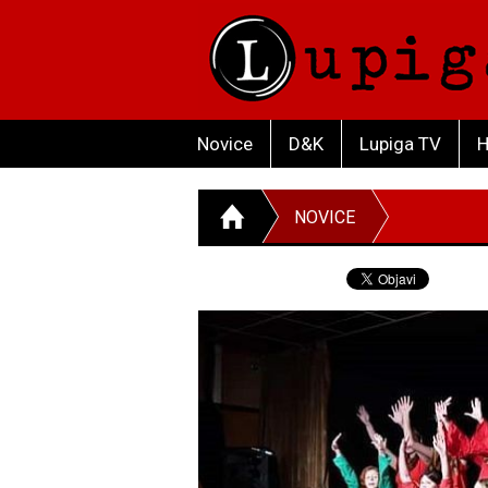
Novice
D&K
Lupiga TV
H
NOVICE