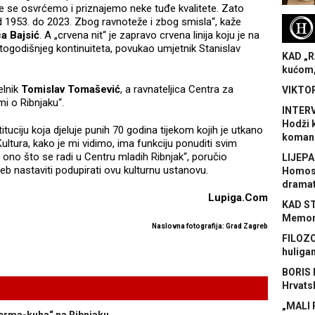
e se osvrćemo i priznajemo neke tuđe kvalitete. Zato
 1953. do 2023. Zbog ravnoteže i zbog smisla“, kaže
H
ca Bajsić
. A „crvena nit“ je zapravo crvena linija koju je na
ogodišnjeg kontinuiteta, povukao umjetnik Stanislav
KAD „R
kućom,
elnik
Tomislav Tomašević
, a ravnateljica Centra za
VIKTOR
mi o Ribnjaku“.
INTERV
Hodži 
uciju koja djeluje punih 70 godina tijekom kojih je utkano
koman
ultura, kako je mi vidimo, ima funkciju ponuditi svim
e ono što se radi u Centru mladih Ribnjak“, poručio
LIJEPA
 nastaviti podupirati ovu kulturnu ustanovu.
Homose
dramat
Lupiga.Com
KAD S
Memora
Naslovna fotografija: Grad Zagreb
FILOZO
huliga
BORIS 
Hrvats
„MALI 