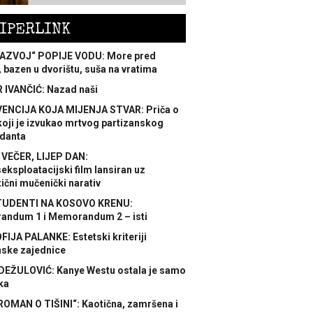
IPERLINK
AZVOJ“ POPIJE VODU: More pred
 bazen u dvorištu, suša na vratima
 IVANČIĆ: Nazad naši
ENCIJA KOJA MIJENJA STVAR: Priča o
koji je izvukao mrtvog partizanskog
danta
 VEČER, LIJEP DAN:
ksploatacijski film lansiran uz
ični mučenički narativ
TUDENTI NA KOSOVO KRENU:
ndum 1 i Memorandum 2 – isti
FIJA PALANKE: Estetski kriteriji
nske zajednice
DEŽULOVIĆ: Kanye Westu ostala je samo
ka
ROMAN O TIŠINI“: Kaotična, zamršena i