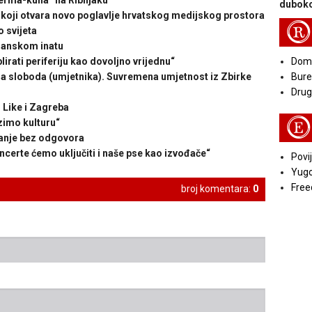
rma-kuha“ na Ribnjaku
duboko
oji otvara novo poglavlje hrvatskog medijskog prostora
R
 svijeta
anskom inatu
Doma
ati periferiju kao dovoljno vrijednu“
Bure
 sloboda (umjetnika). Suvremena umjetnost iz Zbirke
Druga
Like i Zagreba
E
imo kulturu“
nje bez odgovora
rte ćemo uključiti i naše pse kao izvođače“
Povij
Yugo
Free
broj komentara:
0