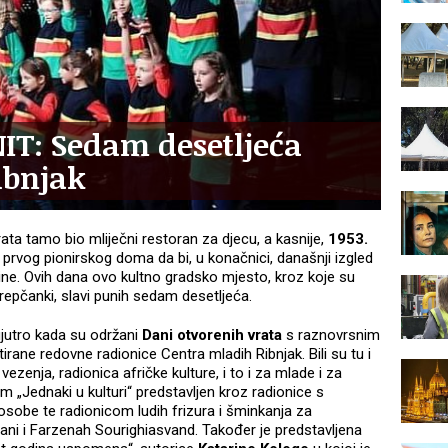
T: Sedam desetljeća
ibnjak
ta tamo bio mliječni restoran za djecu, a kasnije,
1953.
a prvog pionirskog doma da bi, u konačnici, današnji izgled
ne. Ovih dana ovo kultno gradsko mjesto, kroz koje su
repčanki, slavi punih sedam desetljeća.
jutro kada su održani
Dani otvorenih vrata
s raznovrsnim
ane redovne radionice Centra mladih Ribnjak. Bili su tu i
e, vezenja, radionica afričke kulture, i to i za mlade i za
am „Jednaki u kulturi“ predstavljen kroz radionice s
 osobe te radionicom ludih frizura i šminkanja za
ani i Farzenah Sourighiasvand. Također je predstavljena