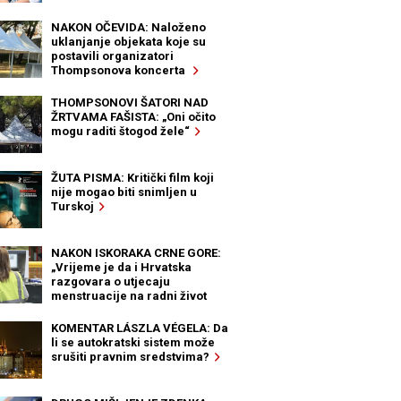
NAKON OČEVIDA: Naloženo
uklanjanje objekata koje su
postavili organizatori
Thompsonova koncerta
THOMPSONOVI ŠATORI NAD
ŽRTVAMA FAŠISTA: „Oni očito
mogu raditi štogod žele“
ŽUTA PISMA: Kritički film koji
nije mogao biti snimljen u
Turskoj
NAKON ISKORAKA CRNE GORE:
„Vrijeme je da i Hrvatska
razgovara o utjecaju
menstruacije na radni život
žena“
KOMENTAR LÁSZLA VÉGELA: Da
li se autokratski sistem može
srušiti pravnim sredstvima?