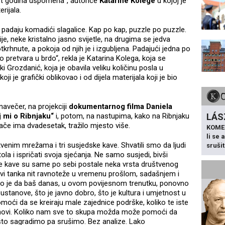
set godina uspomena“, autorice
Katarine Kolege
u kojoj je
erijala.
adaju komadići slagalice. Kap po kap, puzzle po puzzle.
e, neke kristalno jasno svijetle, na drugima se jedva
otkrhnute, a pokoja od njih je i izgubljena. Padajući jedna po
o pretvara u brdo“, rekla je Katarina Kolega, koja se
ki Grozdanić, koja je obavila veliku količinu posla u
oji je grafički oblikovao i od dijela materijala koji je bio
navečer, na projekciji
dokumentarnog filma Daniela
LÁS
j mi o Ribnjaku“
i, potom, na nastupima, kako na Ribnjaku
nače ima dvadesetak, tražilo mjesto više.
KOME
li se
enim mrežama i tri susjedske kave. Shvatili smo da ljudi
sruši
la i ispričati svoja sjećanja. Ne samo susjedi, bivši
naše kave su same po sebi postale neka vrsta društvenog
avi tanka nit ravnoteže u vremenu prošlom, sadašnjem i
no je da baš danas, u ovom povijesnom trenutku, ponovno
 ustanove, što je javno dobro, što je kultura i umjetnost u
moći da se kreiraju male zajednice podrške, koliko te iste
anovi. Koliko nam sve to skupa možda može pomoći da
to sagradimo pa srušimo. Bez analize. Lako