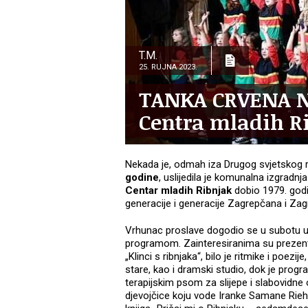
T.M.
25. RUJNA 2023.
TANKA CRVENA NI
Centra mladih R
Nekada je, odmah iza Drugog svjetskog ra
godine
, uslijedila je komunalna izgradnj
Centar mladih Ribnjak
dobio 1979. godi
generacije i generacije Zagrepčana i Zag
Vrhunac proslave dogodio se u subotu u
programom. Zainteresiranima su prezentir
„Klinci s ribnjaka“, bilo je ritmike i poezij
stare, kao i dramski studio, dok je progr
terapijskim psom za slijepe i slabovidne
djevojčice koju vode Iranke Samane Rieh