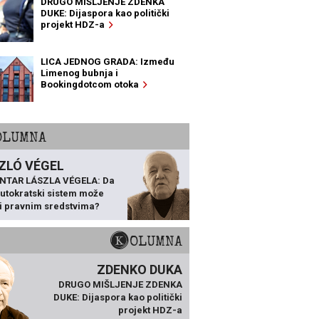
DRUGO MIŠLJENJE ZDENKA
DUKE: Dijaspora kao politički
projekt HDZ-a
LICA JEDNOG GRADA: Između
Limenog bubnja i
Bookingdotcom otoka
KOLUMNA
ZLÓ VÉGEL
NTAR LÁSZLA VÉGELA: Da
 autokratski sistem može
ti pravnim sredstvima?
KOLUMNA
ZDENKO DUKA
DRUGO MIŠLJENJE ZDENKA
DUKE: Dijaspora kao politički
projekt HDZ-a