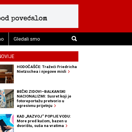
mo
Gledali smo
NOVIJE
HODOČAŠĆE: Tražeći Friedricha
Nietzschea i njegove misli
BEČKI ZIDOVI–BALKANSKI
NACIONALIZMI: Susret koji je
fotoreportažu pretvorio u
agresivnu prijetnju
KAD „RAZVOJ“ POPIJE VODU:
More pred kućom, bazen u
dvorištu, suša na vratima