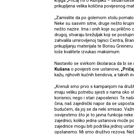
knjiga „Pričaj mi o Ribnjaku – sedamde
prikupljena velika količina povijesnog mat
„Zamislite da po golemom stolu pomalo p
Neke su sasvim sitne, druge nešto krupnij
nešto nazire. Ima i onih koje su prilično 
drugoj, stvaraju brežuljak koji se postupn
zahvalila umirovljenoj tajnici Centra, Bran
prikupljanju materijala te Borisu Greineru k
loše kvalitete izvukao maksimum.
Nastavilo se svirkom školaraca da bi se 
Kušana
o povijesti ove ustanove,
„Priča
kažu, njihovih kućnih bendova, a takvih i
„Krenuli smo prvo s kampanjom na društv
imaju veliku potrebu sjesti s nama oko sto
korisnici, nego i stari zaposlenici. Te 
čina, naš zajednički napor da se uspost
budućem, da joj se da neki smisao. Važ
osvijestimo što je to javna funkcija neke
zajednici, koliko jedna ustanova može po
zajednice mogu biti podrška jednoj ust
opstanemo. Mi smo društvo rezova. Neš