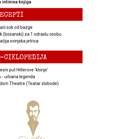
 intimna knjiga
ECEPTI
ći sok od bazge
k (bosanski) za 1 odraslu osobu
čija svinjska jetrica
-CIKLOPEDIJA
esni put Hitlerove 'klonje'
 - urbana legenda
dom Theatre (Teatar slobode)