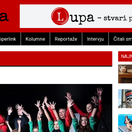
iperlink
Kolumne
Reportaže
Intervju
Čitali s
NAJ