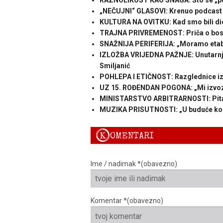
RAZNOLIKOST KAO SNAGA: Što se „pe
„NEČUJNI“ GLASOVI: Krenuo podcast k
KULTURA NA OVITKU: Kad smo bili dio
TRAJNA PRIVREMENOST: Priča o bos
SNAŽNIJA PERIFERIJA: „Moramo etablir
IZLOŽBA VRIJEDNA PAŽNJE: Unutarnja
Smiljanić
POHLEPA I ETIČNOST: Razglednice iz 
UZ 15. ROĐENDAN POGONA: „Mi izvoz
MINISTARSTVO ARBITRARNOSTI: Pita
MUZIKA PRISUTNOSTI: „U buduće konce
K
OMENTARI
Ime / nadimak *(obavezno)
Komentar *(obavezno)