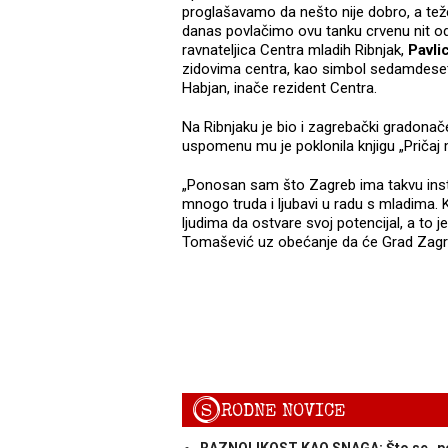
proglašavamo da nešto nije dobro, a tež
danas povlačimo ovu tanku crvenu nit od
ravnateljica Centra mladih Ribnjak,
Pavli
zidovima centra, kao simbol sedamdeset
Habjan, inače rezident Centra.
Na Ribnjaku je bio i zagrebački gradonač
uspomenu mu je poklonila knjigu „Pričaj 
„Ponosan sam što Zagreb ima takvu instit
mnogo truda i ljubavi u radu s mladima. K
ljudima da ostvare svoj potencijal, a to j
Tomašević uz obećanje da će Grad Zagreb
S
RODNE NOVICE