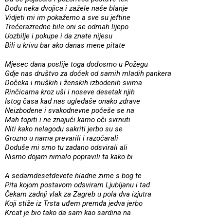
Dođu neka dvojica i zažele naše blanje
Vidjeti mi im pokažemo a sve su jeftine
Trećerazredne bile oni se odmah lijepo
Uozbilje i pokupe i da znate nijesu
Bili u krivu bar ako danas mene pitate
Mjesec dana poslije toga dođosmo u Požegu
Gdje nas društvo za doček od samih mladih pankera
Dočeka i muških i ženskih izbodenih svima
Rinčicama kroz uši i noseve desetak njih
Istog časa kad nas ugledaše onako zdrave
Neizbodene i svakodnevne počeše se na
Mah topiti i ne znajući kamo oči svrnuti
Niti kako nelagodu sakriti jerbo su se
Grozno u nama prevarili i razočarali
Doduše mi smo tu zadano odsvirali ali
Nismo dojam nimalo popravili ta kako bi
A sedamdesetdevete hladne zime s bog te
Pita kojom postavom odsviram Ljubljanu i tad
Čekam zadnji vlak za Zagreb u pola dva izjutra
Koji stiže iz Trsta uđem premda jedva jerbo
Krcat je bio tako da sam kao sardina na