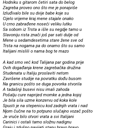
Hodniku s gitarom četiri sata do belog
Zagreba proveo ono što me je ponajviše
Izluđivalo bile su dvije babe koje su
Cijelo vrijeme kraj mene stajale onako
U crno zabrađene noseći veliku lutku
Sa sobom iz Trsta a išle su negdje tamo u
Slavoniju rista znači još par sati dulje od
Mene u sedamdesetima stare žene sve od
Trsta na nogama pa do onamo što su samo
Italijani mislili o nama bog te mazo
A kad smo već kod Talijana par godina prije
Ovih događanja krene zagrebačka družina
Studenata u Italiju proslaviti netom
Završene studije na povratku dođu busom
Na granicu pošto se duga povorka stvorila
A tadašnji busevi nisu imali zahoda
Pošalju cure naprijed momke a jedna kojoj
Je bila sila uzme konzervu od koka kole
Spusti je na stepenicu kod zadnjih vrata i nad
Njom čučne na to potpuno slučajno vozač pošto
Je vruće bilo otvori vrata a svi Italijani
Carinici i ostali tamo složnu nadignu
Graju i zdušno navijati stanu bravo bravo