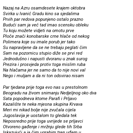
Nazaj na Azru osamdesete krajem oktobra
Svirka u Ivanić Gradu kino sa sjedalima
Prvih par redova popunjeno ostalo prazno
Budući sam ja već tad imao scensku obleku
Tu koju možete vidjeti na omotu prve
Ploče znači konobarske crne hlače od nekog
Polimera koje su imale porub jer tako
Su napravljene da se ne trebaju peglati čim
Sam na pozornicu stupio diže se prvi red
Jednodušno i napusti dvoranu u znak surog
Prezira i prosvjeda protiv toga mislim ruba
Na hlačama jer ne samo da to nije novi val
Nego i muljam a da ni ton odsvirao nisam
Par tjedana prije toga evo nas u prestolnom
Beogradu na živom snimanju Nedjeljnog oko dva
Sata popodneva ktome Parafi i Prljavo
Kazalište te neka mjesna skupina Krvava
Meri mi nikad bolje nije zvučala cijela
Jugoslavija je uostalom to gledala tek
Neposredno prije toga uvrijede se prljavci
Otvoreno gađenje i mržnju glede tih Srba
Iskazujući a ja čim ugrabim tren uđem u