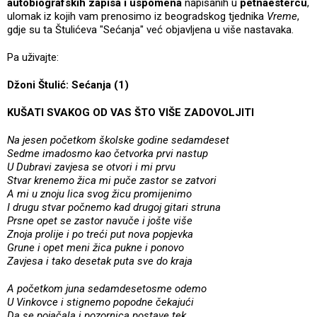
autobiografskih zapisa i uspomena
napisanih u
petnaestercu
,
ulomak iz kojih vam prenosimo iz beogradskog tjednika
Vreme
,
gdje su ta Štulićeva "Sećanja" već objavljena u više nastavaka.
Pa uživajte:
Džoni Štulić: Sećanja (1)
KUŠATI SVAKOG OD VAS ŠTO VIŠE ZADOVOLJITI
Na jesen početkom školske godine sedamdeset
Sedme imadosmo kao četvorka prvi nastup
U Dubravi zavjesa se otvori i mi prvu
Stvar krenemo žica mi puče zastor se zatvori
A mi u znoju lica svog žicu promijenimo
I drugu stvar počnemo kad drugoj gitari struna
Prsne opet se zastor navuče i jošte više
Znoja prolije i po treći put nova popjevka
Grune i opet meni žica pukne i ponovo
Zavjesa i tako desetak puta sve do kraja
A početkom juna sedamdesetosme odemo
U Vinkovce i stignemo popodne čekajući
Da se pojačala i pozornica postave tek