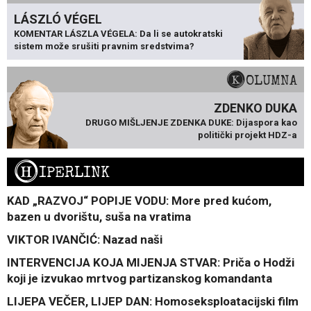
LÁSZLÓ VÉGEL
KOMENTAR LÁSZLA VÉGELA: Da li se autokratski
sistem može srušiti pravnim sredstvima?
KOLUMNA
ZDENKO DUKA
DRUGO MIŠLJENJE ZDENKA DUKE: Dijaspora kao
politički projekt HDZ-a
H
IPERLINK
KAD „RAZVOJ“ POPIJE VODU: More pred kućom,
bazen u dvorištu, suša na vratima
VIKTOR IVANČIĆ: Nazad naši
INTERVENCIJA KOJA MIJENJA STVAR: Priča o Hodži
koji je izvukao mrtvog partizanskog komandanta
LIJEPA VEČER, LIJEP DAN: Homoseksploatacijski film