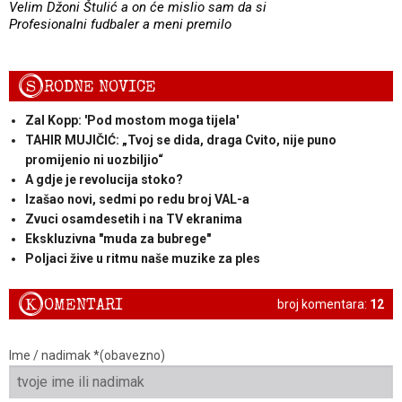
Velim Džoni Štulić a on će mislio sam da si
Profesionalni fudbaler a meni premilo
S
RODNE NOVICE
Zal Kopp: 'Pod mostom moga tijela'
TAHIR MUJIČIĆ: „Tvoj se dida, draga Cvito, nije puno
promijenio ni uozbiljio“
A gdje je revolucija stoko?
Izašao novi, sedmi po redu broj VAL-a
Zvuci osamdesetih i na TV ekranima
Ekskluzivna "muda za bubrege"
Poljaci žive u ritmu naše muzike za ples
K
OMENTARI
broj komentara:
12
Ime / nadimak *(obavezno)