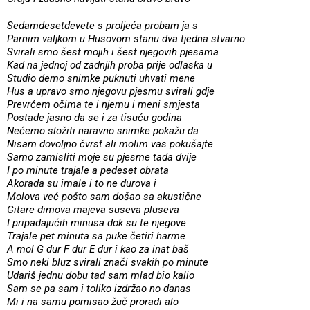
Sedamdesetdevete s proljeća probam ja s
Parnim valjkom u Husovom stanu dva tjedna stvarno
Svirali smo šest mojih i šest njegovih pjesama
Kad na jednoj od zadnjih proba prije odlaska u
Studio demo snimke puknuti uhvati mene
Hus a upravo smo njegovu pjesmu svirali gdje
Prevrćem očima te i njemu i meni smjesta
Postade jasno da se i za tisuću godina
Nećemo složiti naravno snimke pokažu da
Nisam dovoljno čvrst ali molim vas pokušajte
Samo zamisliti moje su pjesme tada dvije
I po minute trajale a pedeset obrata
Akorada su imale i to ne durova i
Molova već pošto sam došao sa akustične
Gitare dimova majeva suseva pluseva
I pripadajućih minusa dok su te njegove
Trajale pet minuta sa puke četiri harme
A mol G dur F dur E dur i kao za inat baš
Smo neki bluz svirali znači svakih po minute
Udariš jednu dobu tad sam mlad bio kalio
Sam se pa sam i toliko izdržao no danas
Mi i na samu pomisao žuč proradi alo