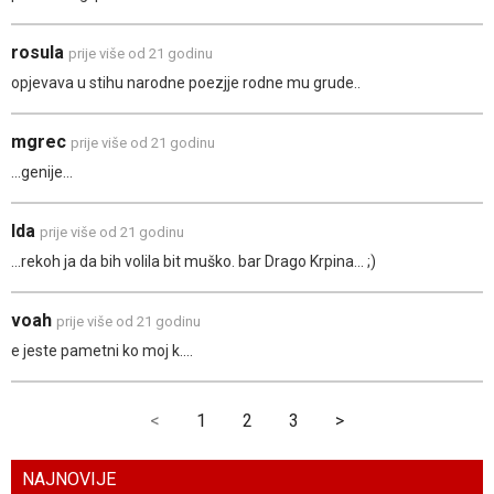
rosula
prije više od 21 godinu
opjevava u stihu narodne poezjje rodne mu grude..
mgrec
prije više od 21 godinu
...genije...
Ida
prije više od 21 godinu
...rekoh ja da bih volila bit muško. bar Drago Krpina... ;)
voah
prije više od 21 godinu
e jeste pametni ko moj k....
<
1
2
3
>
NAJNOVIJE