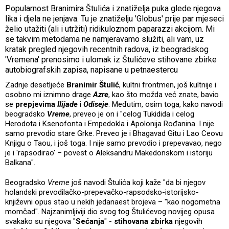
Popularnost Branimira Štulića i znatiželja puka glede njegova
lika i djela ne jenjava. Tu je znatiželju 'Globus' prije par mjeseci
želio utažiti (ali i utržiti) ridikuloznom paparazzi akcijom. Mi
se takvim metodama ne namjeravamo služiti, ali vam, uz
kratak pregled njegovih recentnih radova, iz beogradskog
'Vremena' prenosimo i ulomak iz Štulićeve stihovane zbirke
autobiografskih zapisa, napisane u petnaestercu
Zadnje desetljeće
Branimir
Štulić
, kultni frontmen, još kultnije i
osobno mi iznimno drage
Azre
, kao što možda već znate, bavio
se
prepjevima
Ilijade
i
Odiseje
. Međutim, osim toga, kako navodi
beogradsko
Vreme
, preveo je on i "celog Tukidida i celog
Herodota i Ksenofonta i Empedokla i Apolonija Rođanina. I nije
samo prevodio stare Grke. Preveo je i Bhagavad Gitu i Lao Ceovu
Knjigu o Taou, i još toga. I nije samo prevodio i prepevavao, nego
je i 'rapsodirao' – povest o Aleksandru Makedonskom i istoriju
Balkana".
Beogradsko
Vreme
još navodi Štulića koji kaže "da bi njegov
holandski prevodilačko-prepevačko-rapsodsko-istorijsko-
književni opus stao u nekih jedanaest brojeva – "kao nogometna
momčad". Najzanimljiviji dio svog tog Štulićevog novijeg opusa
svakako su njegova "
Sećanja
" -
stihovana zbirka
njegovih