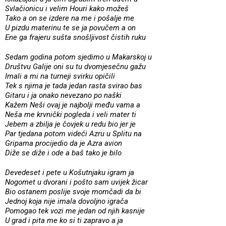
Svlačionicu i velim Houri kako možeš
Tako a on se izdere na me i pošalje me
U pizdu materinu te se ja povučem a on
Ene ga frajeru sušta snošljivost čistih ruku
Sedam godina potom sjedimo u Makarskoj u
Društvu Galije oni su tu dvomjesečnu gažu
Imali a mi na turneji svirku opičili
Tek s njima je tada jedan rasta svirao bas
Gitaru i ja onako nevezano po naški
Kažem Neši ovaj je najbolji među vama a
Neša me krvnički pogleda i veli mater ti
Jebem a zbilja je čovjek u redu bio jer je
Par tjedana potom videći Azru u Splitu na
Gripama procijedio da je Azra avion
Diže se diže i ode a baš tako je bilo
Devedeset i pete u Košutnjaku igram ja
Nogomet u dvorani i pošto sam uvijek žicar
Bio ostanem poslije svoje momčadi da bi
Jednoj koja nije imala dovoljno igrača
Pomogao tek vozi me jedan od njih kasnije
U grad i pita me ko si ti zapravo a ja