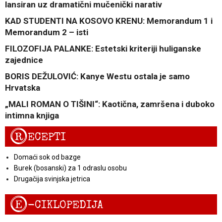
lansiran uz dramatični mučenički narativ
KAD STUDENTI NA KOSOVO KRENU: Memorandum 1 i
Memorandum 2 – isti
FILOZOFIJA PALANKE: Estetski kriteriji huliganske
zajednice
BORIS DEŽULOVIĆ: Kanye Westu ostala je samo
Hrvatska
„MALI ROMAN O TIŠINI“: Kaotična, zamršena i duboko
intimna knjiga
R
ECEPTI
Domaći sok od bazge
Burek (bosanski) za 1 odraslu osobu
Drugačija svinjska jetrica
E
-CIKLOPEDIJA