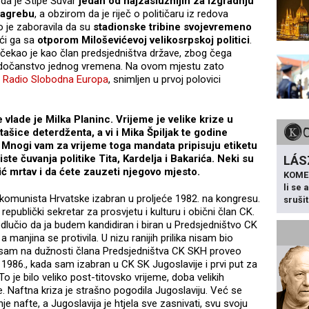
 da je Stipe Šuvar
jedan od najzaslužnijih za izgradnju
Zagrebu
, a obzirom da je riječ o političaru iz redova
 je zaboravila da su
stadionske tribine svojevremeno
ući ga sa
otporom Miloševićevoj velikosrpskoj politici
.
očekao je kao član predsjedništva države, zbog čega
jedočanstvo jednog vremena. Na ovom mjestu zato
a
Radio Slobodna Europa
, snimljen u prvoj polovici
vlade je Milka Planinc. Vrijeme je velike krize u
ašice deterdženta, a vi i Mika Špiljak te godine
 Mnogi vam za vrijeme toga mandata pripisuju etiketu
te čuvanja politike Tita, Kardelja i Bakarića. Neki su
LÁS
arić mrtav i da ćete zauzeti njegovo mjesto.
KOME
li se
komunista Hrvatske izabran u proljeće 1982. na kongresu.
sruši
publički sekretar za prosvjetu i kulturu i obični član CK.
odlučio da ja budem kandidiran i biran u Predsjedništvo CK
 manjina se protivila. U nizu ranijih prilika nisam bio
 sam na dužnosti člana Predsjedništva CK SKH proveo
1986., kada sam izabran u CK SK Jugoslavije i prvi put za
o je bilo veliko post-titovsko vrijeme, doba velikih
e. Naftna kriza je strašno pogodila Jugoslaviju. Već se
je nafte, a Jugoslavija je htjela sve zasnivati, svu svoju