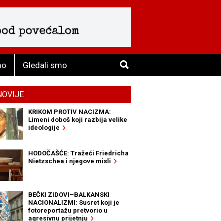
mo
Gledali smo
NOVIJE
KRIKOM PROTIV NACIZMA:
Limeni doboš koji razbija velike
ideologije
HODOČAŠĆE: Tražeći Friedricha
Nietzschea i njegove misli
BEČKI ZIDOVI–BALKANSKI
NACIONALIZMI: Susret koji je
fotoreportažu pretvorio u
agresivnu prijetnju