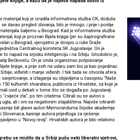
ele knjige, a kažu da je najviše napada došlo iz
ski materijal koji je izradila informativna služba CK, doduše
se davao pregled zbivanja, bilo je mnogo, i prije i poslije.
materijala šaljemo u Beograd. Kad je informativna služba
rijal, koji je prozvan Bijela knjiga (jer su šapirografirane
l poslan u Beograd, vjerojatno je dospio u ruke Draže
jedništva Centralnog komiteta SK Jugoslavije. On je
 je to napad na srpsku inteligenciju i na Srbiju. Istodobno je,
tiji Bećkoviću. On je onda organizirao potpisivanje
Bijele knjige, a prije svih na udaru sam bio ja kao pojedinac.
rbije, viđenih i manje viđenih. I tek tada se otvorila afera
e savjetovanje, a izlaganja su objavljena u časopisu "Naše
50 kulturnih stvaralaca, publicista iz Hrvatske, za koje je
 imali uvid u debati o tome što se događa po Jugoslaviji.
"cvijeće zla", po tim citatima. Citirali su se autori s
gla, ali i oni sa negativnim stajalištima. Najviše citiranih
u kasnije bili glavni autori Memoranduma Srpske akademije
ti Slovenaca, kasnije autora prijedloga za rješenje
avljeno u "Novoj reviji". Hrvatskih autora je bilo relativno
ebu se mislilo da u Srbiji pušu neki liberalni vjetrovi,