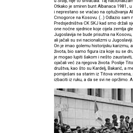
u Srbiji, nije to shvaćala. Taj nacionali
Otkako je smiren bunt Albanaca 1981., u k
i neprestano se vraćao na optuživanja A
Crnogorce na Kosovu. (...) Odlazio sam 
Predsjedništva CK SKJ kad smo držali sjed
one noćne sjednice koje cijela zemlja gle
Jugoslavija ne bude prisutna na Kosovu, 
ali jačali su svi nacionalizmi u Jugoslavij
On je imao golemu historijsku karizmu, ali
života, bio samo figura iza koje su se drug
je mogao lupiti šakom i nešto zaustaviti, 
ojačali već za njegova života. Poslije Tit
društva, kao što su Kardelj, Bakarić, a m
pomiješani sa starim iz Titova vremena, p
izbaciti iz ruku, a da se svi ne opržimo. A