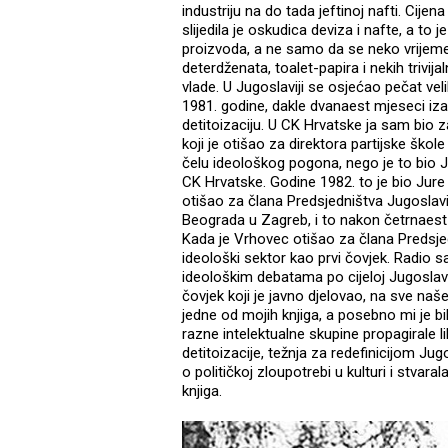
industriju na do tada jeftinoj nafti. Cije
slijedila je oskudica deviza i nafte, a to
proizvoda, a ne samo da se neko vrijeme 
deterdženata, toalet-papira i nekih trivij
vlade. U Jugoslaviji se osjećao pečat ve
1981. godine, dakle dvanaest mjeseci iza
detitoizaciju. U CK Hrvatske ja sam bio z
koji je otišao za direktora partijske šk
čelu ideološkog pogona, nego je to bio Jo
CK Hrvatske. Godine 1982. to je bio Jure 
otišao za člana Predsjedništva Jugoslavij
Beograda u Zagreb, i to nakon četrnaest
Kada je Vrhovec otišao za člana Predsj
ideološki sektor kao prvi čovjek. Radio
ideološkim debatama po cijeloj Jugoslaviji
čovjek koji je javno djelovao, na sve naš
jedne od mojih knjiga, a posebno mi je b
razne intelektualne skupine propagirale l
detitoizacije, težnja za redefinicijom Jug
o političkoj zloupotrebi u kulturi i stvara
knjiga.