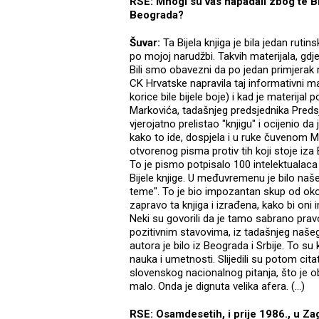
RSE: Mnogi su vas napadali zbog te Bij
Beograda?
Šuvar:
Ta Bijela knjiga je bila jedan rutin
po mojoj narudžbi. Takvih materijala, gdje 
Bili smo obavezni da po jedan primjerak 
CK Hrvatske napravila taj informativni mate
korice bile bijele boje) i kad je materija
Markovića, tadašnjeg predsjednika Preds
vjerojatno prelistao "knjigu" i ocijenio da
kako to ide, dospjela i u ruke čuvenom Ma
otvorenog pisma protiv tih koji stoje iza 
To je pismo potpisalo 100 intelektualaca S
Bijele knjige. U međuvremenu je bilo naš
teme". To je bio impozantan skup od oko 1
zapravo ta knjiga i izrađena, kako bi oni
Neki su govorili da je tamo sabrano pravo 
pozitivnim stavovima, iz tadašnjeg našeg u
autora je bilo iz Beograda i Srbije. To s
nauka i umetnosti. Slijedili su potom cita
slovenskog nacionalnog pitanja, što je obj
malo. Onda je dignuta velika afera. (...)
RSE: Osamdesetih, i prije 1986., u Zagr