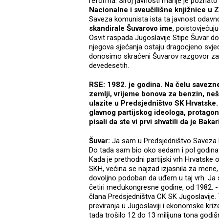
reforma. Široj javnosti manje je poznato
Nacionalne i sveučilišne knjižnice u 
Saveza komunista ista ta javnost odavno
skandirale Šuvarovo ime
, poistovjećuj
Osvit raspada Jugoslavije Stipe Šuvar d
njegova sjećanja ostaju dragocjeno sv
donosimo skraćeni Šuvarov razgovor z
devedesetih.
RSE: 1982. je godina. Na čelu savezne 
zemlji, vrijeme bonova za benzin, nešt
ulazite u Predsjedništvo SK Hrvatske.
glavnog partijskog ideologa, protagonis
pisali da ste vi prvi shvatili da je Bak
Šuvar:
Ja sam u Predsjedništvo Saveza 
Do tada sam bio oko sedam i pol godina re
Kada je prethodni partijski vrh Hrvatske 
SKH, većina se najzad izjasnila za mene, a
dovoljno podoban da uđem u taj vrh. Ja
četiri međukongresne godine, od 1982. - 
člana Predsjedništva CK SK Jugoslavije. T
previranja u Jugoslaviji i ekonomske kriz
tada trošilo 12 do 13 milijuna tona godišn