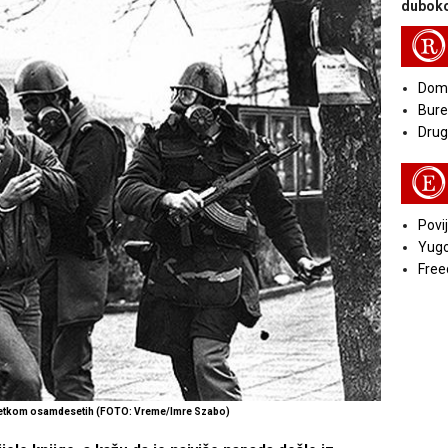
duboko
R
Doma
Bure
Druga
E
Povij
Yugo
Free
četkom osamdesetih (FOTO: Vreme/Imre Szabo)