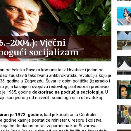
.-2004.): Vječni
mogući socijalizam
an od čelnika Saveza komunista iz Hrvatske i jedan od
ao zaustaviti takozvanu antibirokratsku revoluciju, koju je
. godine u Zagvozdu, Šuvar je osim političke (iz)gradio i
ao je, a kasnije u svojstvu redovitog profesora i predavao
e je 1965. godine
doktorirao na području sociologije
. U
aju kao jednog od najvećih sociologa sela u hrvatskoj
iran je 1972. godine
, kad je kooptiran u Centralni
 godine kasnije postat će ministar u resoru školstva,
, koja će do danas ostati zapamćena kao Šuvarova