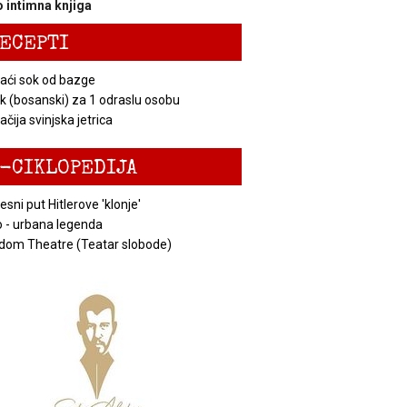
 intimna knjiga
ECEPTI
ći sok od bazge
k (bosanski) za 1 odraslu osobu
čija svinjska jetrica
-CIKLOPEDIJA
esni put Hitlerove 'klonje'
 - urbana legenda
dom Theatre (Teatar slobode)