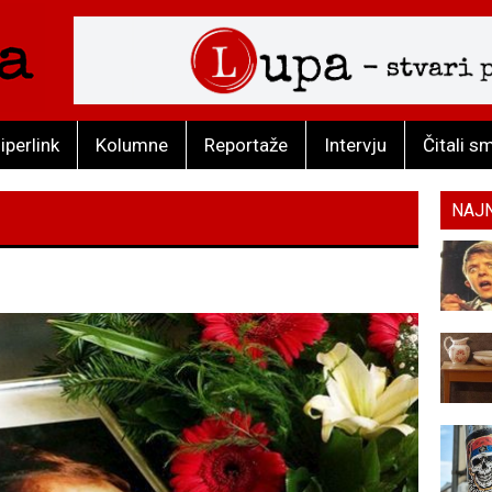
iperlink
Kolumne
Reportaže
Intervju
Čitali s
NAJ