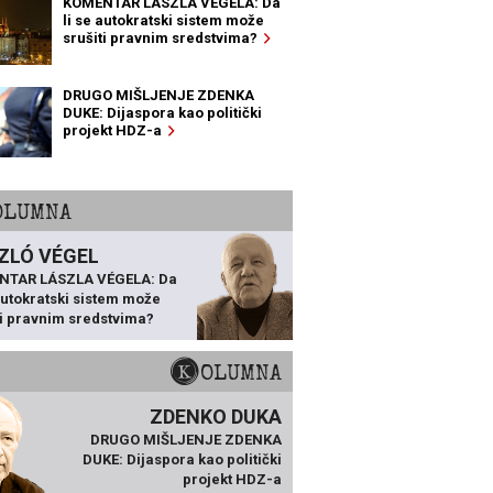
KOMENTAR LÁSZLA VÉGELA: Da
li se autokratski sistem može
srušiti pravnim sredstvima?
DRUGO MIŠLJENJE ZDENKA
DUKE: Dijaspora kao politički
projekt HDZ-a
KOLUMNA
ZLÓ VÉGEL
NTAR LÁSZLA VÉGELA: Da
 autokratski sistem može
ti pravnim sredstvima?
KOLUMNA
ZDENKO DUKA
DRUGO MIŠLJENJE ZDENKA
DUKE: Dijaspora kao politički
projekt HDZ-a