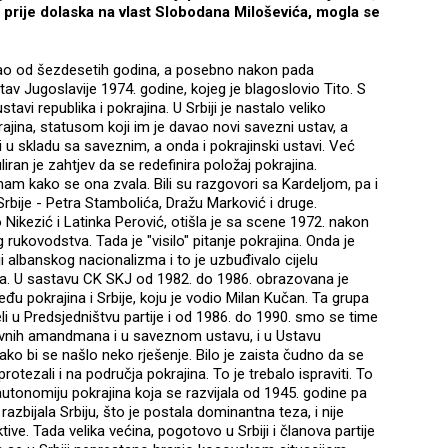
 prije dolaska na vlast Slobodana Miloševića, mogla se
čao od šezdesetih godina, a posebno nakon pada
v Jugoslavije 1974. godine, kojeg je blagoslovio Tito. S
avi republika i pokrajina. U Srbiji je nastalo veliko
jina, statusom koji im je davao novi savezni ustav, a
ti u skladu sa saveznim, a onda i pokrajinski ustavi. Već
iran je zahtjev da se redefinira položaj pokrajina.
znam kako se ona zvala. Bili su razgovori sa Kardeljom, pa i
 Srbije - Petra Stambolića, Dražu Marković i druge.
o Nikezić i Latinka Perović, otišla je sa scene 1972. nakon
 rukovodstva. Tada je "visilo" pitanje pokrajina. Onda je
i albanskog nacionalizma i to je uzbuđivalo cijelu
ima. U sastavu CK SKJ od 1982. do 1986. obrazovana je
 pokrajina i Srbije, koju je vodio Milan Kučan. Ta grupa
li u Predsjedništvu partije i od 1986. do 1990. smo se time
stavnih amandmana i u saveznom ustavu, i u Ustavu
kako bi se našlo neko rješenje. Bilo je zaista čudno da se
rotezali i na područja pokrajina. To je trebalo ispraviti. To
 autonomiju pokrajina koja se razvijala od 1945. godine pa
zbijala Srbiju, što je postala dominantna teza, i nije
ktive. Tada velika većina, pogotovo u Srbiji i članova partije