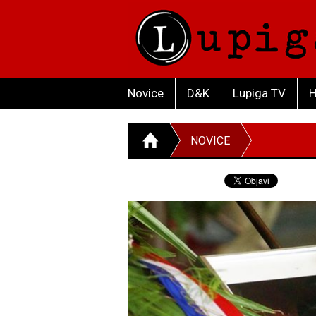
Novice
D&K
Lupiga TV
H
NOVICE