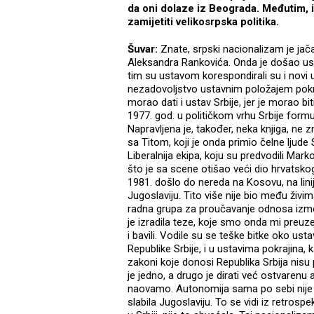
da oni dolaze iz Beograda. Međutim, i
zamijetiti velikosrpska politika.
Šuvar:
Znate, srpski nacionalizam je ja
Aleksandra Rankovića. Onda je došao usta
tim su ustavom korespondirali su i novi ust
nezadovoljstvo ustavnim položajem pokra
morao dati i ustav Srbije, jer je morao bi
1977. god. u političkom vrhu Srbije formul
Napravljena je, također, neka knjiga, ne 
sa Titom, koji je onda primio čelne ljude
Liberalnija ekipa, koju su predvodili Mark
što je sa scene otišao veći dio hrvatskog
1981. došlo do nereda na Kosovu, na linij
Jugoslaviju. Tito više nije bio među živ
radna grupa za proučavanje odnosa između
je izradila teze, koje smo onda mi preuze
i bavili. Vodile su se teške bitke oko u
Republike Srbije, i u ustavima pokrajina, 
zakoni koje donosi Republika Srbija nisu p
je jedno, a drugo je dirati već ostvarenu
naovamo. Autonomija sama po sebi nije ra
slabila Jugoslaviju. To se vidi iz retrospe