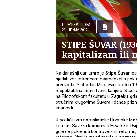
LUPIGA.COM
29. LIPNJA 2017.
STIPE ŠUVAR (1936
kapitalizam ili 
Na današnji dan umro je
Stipe Šuvar
jed
rijetkih koji je koncem osamdesetih pokuš
predvodio Slobodan Milošević. Rođen 1936
respektabilnu znanstvenu karijeru. Studir
na Filozofskom fakultetu u Zagrebu, gdj
stručnim krugovima Šuvara i danas prizn
znanosti.
U politički vrh socijalističke Hrvatske
lans
komitet Saveza komunista Hrvatske. Dvije
gdje će pokrenuti kontroverznu reformu