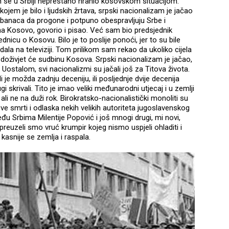
zam se u Srbiji neprestano hranio kosovskom situacijom.
ojem je bilo i ljudskih žrtava, srpski nacionalizam je jačao
lbanaca da progone i potpuno obespravljuju Srbe i
na Kosovo, govorio i pisao. Već sam bio predsjednik
nicu o Kosovu. Bilo je to poslije ponoći, jer to su bile
dala na televiziji. Tom prilikom sam rekao da ukoliko cijela
doživjet će sudbinu Kosova. Srpski nacionalizam je jačao,
i. Uostalom, svi nacionalizmi su jačali još za Titova života.
 je možda zadnju deceniju, ili posljednje dvije decenija
i skrivali. Tito je imao veliki međunarodni utjecaj i u zemlji
ali ne na duži rok. Birokratsko-nacionalistički monoliti su
ove smrti i odlaska nekih velikih autoriteta jugoslavenskog
eđu Srbima Milentije Popović i još mnogi drugi, mi novi,
reuzeli smo vruć krumpir kojeg nismo uspjeli ohladiti i
 kasnije se zemlja i raspala.