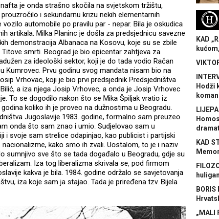
na nafta je onda strašno skočila na svjetskom tržištu,
 je prouzročilo i sekundarnu krizu nekih elementarnih
H
vozilo automobile po pravilu par - nepar. Bila je oskudica
alnih artikala. Milka Planinc je došla za predsjednicu savezne
KAD „R
likih demonstracija Albanaca na Kosovu, koje su se zbile
kućom,
 Titove smrti. Beograd je bio epicentar zahtjeva za
adužen za ideološki sektor, koji je do tada vodio Račan
VIKTOR
ole u Kumrovec. Prvu godinu svog mandata nisam bio na
INTERV
sip Vrhovac, koji je bio prvi predsjednik Predsjedništva
Hodži 
Bilić, a iza njega Josip Vrhovec, a onda je Josip Vrhovec
koman
e. To se dogodilo nakon što se Mika Špiljak vratio iz
 godina koliko ih je proveo na dužnostima u Beogradu.
LIJEPA
edništva Jugoslavije 1983. godine, formalno sam preuzeo
Homose
 sam onda što sam znao i umio. Sudjelovao sam u
dramat
 i svoje sam strelice odapinjao, kao publicist i partijski
KAD S
e nacionalizme, kako smo ih zvali. Uostalom, to je i naziv
Memora
ilo sumnjivo sve što se tada događalo u Beogradu, gdje su
iberalizam. Iza tog liberalizma skrivala se, pod firmom
FILOZO
oslavije kakva je bila. 1984. godine održalo se savjetovanja
huliga
laštvu, iza koje sam ja stajao. Tada je priređena tzv. Bijela
BORIS 
Hrvats
„MALI 