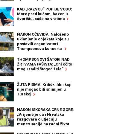
KAD „RAZVOJ“ POPIJE VODU:
More pred kućom, bazen u
dvorištu, suša na vratima
NAKON OČEVIDA: Naloženo
uklanjanje objekata koje su
postavili organizatori
Thompsonova koncerta
THOMPSONOVI ŠATORI NAD
ŽRTVAMA FAŠISTA: „Oni očito
mogu raditi štogod žele“
ŽUTA PISMA: Kritički film koji
nije mogao biti snimljen u
Turskoj
NAKON ISKORAKA CRNE GORE:
„Vrijeme je da i Hrvatska
razgovara o utjecaju
menstruacije na radni život
žena“