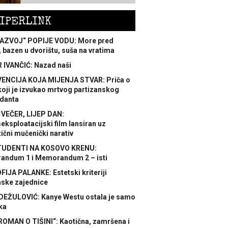
IPERLINK
AZVOJ“ POPIJE VODU: More pred
 bazen u dvorištu, suša na vratima
 IVANČIĆ: Nazad naši
ENCIJA KOJA MIJENJA STVAR: Priča o
koji je izvukao mrtvog partizanskog
danta
 VEČER, LIJEP DAN:
ksploatacijski film lansiran uz
ični mučenički narativ
TUDENTI NA KOSOVO KRENU:
ndum 1 i Memorandum 2 – isti
FIJA PALANKE: Estetski kriteriji
nske zajednice
DEŽULOVIĆ: Kanye Westu ostala je samo
ka
ROMAN O TIŠINI“: Kaotična, zamršena i