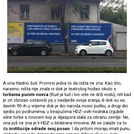
A ona hladno šuti. Promrsi jedva to da ništa ne zna. Kao što,
naravno, ništa nije znala ni dok je teatrolog hodao okolo s
torbama punim novca
(Kud ja tud i Ivo više ne drži vodu), niti kad
je on zbrisao ostavivši joj u naslijeđe svoja sranja, ili dok su se,
davnih 90-ih u vrijeme dok je dio naroda nosio pušku, a drugi dio
sjedio po podrumima, u bespućima HDZ-ovih hodnika izgubile
silne torbe s novcem koji je dijaspora slala za obranu zemlje. Ne,
ona još ne zna je li HDZ-u blokirana imovina. Ali se zalaže za to
da
institucije odrade svoj posao
. I da pritom moraju imati punu