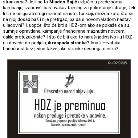
strankama? Je li se to
Mladen Bajić
uključio u predizbornu
kampanju, izabravši baš ovakav tajming za pokretanje istrage, želi
li time osigurati drugi mandat na istoj funkciji, možda zato što se
na njoj dosad baš i nije pretrgao, pa da s novom vladom nastavi
u ladovini? I, uopće, što će biti s HDZ-om ako se pokaže da su
sumnje opravdane, kampanje financirane maznutim novcem,
dakle protuzakonite? I što će biti ako to naruši jedinstvo i u HDZ-
u i dovede do podjela, ili
raspada stranke
? Ima li Hrvatska
budućnost bez jedne takve jake stranke desnoga centra?