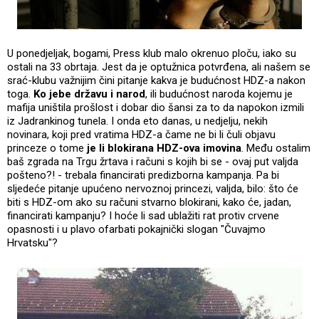
U ponedjeljak, bogami, Press klub malo okrenuo ploču, iako su
ostali na 33 obrtaja. Jest da je optužnica potvrđena, ali našem se
srać-klubu važnijim čini pitanje kakva je budućnost HDZ-a nakon
toga.
Ko jebe državu i narod
, ili budućnost naroda kojemu je
mafija uništila prošlost i dobar dio šansi za to da napokon izmili
iz Jadrankinog tunela. I onda eto danas, u nedjelju, nekih
novinara, koji pred vratima HDZ-a čame ne bi li čuli objavu
princeze o tome
je li blokirana HDZ-ova imovina
. Među ostalim
baš zgrada na Trgu žrtava i računi s kojih bi se - ovaj put valjda
pošteno?! - trebala financirati predizborna kampanja. Pa bi
sljedeće pitanje upućeno nervoznoj princezi, valjda, bilo: što će
biti s HDZ-om ako su računi stvarno blokirani, kako će, jadan,
financirati kampanju? I hoće li sad ublažiti rat protiv crvene
opasnosti i u plavo ofarbati pokajnički slogan "Čuvajmo
Hrvatsku"?