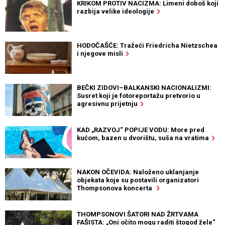
KRIKOM PROTIV NACIZMA: Limeni doboš koji
razbija velike ideologije
HODOČAŠĆE: Tražeći Friedricha Nietzschea
i njegove misli
BEČKI ZIDOVI–BALKANSKI NACIONALIZMI:
Susret koji je fotoreportažu pretvorio u
agresivnu prijetnju
KAD „RAZVOJ“ POPIJE VODU: More pred
kućom, bazen u dvorištu, suša na vratima
NAKON OČEVIDA: Naloženo uklanjanje
objekata koje su postavili organizatori
Thompsonova koncerta
THOMPSONOVI ŠATORI NAD ŽRTVAMA
FAŠISTA: „Oni očito mogu raditi štogod žele“