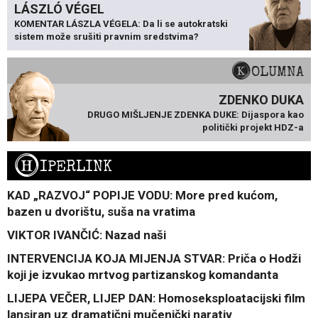
LÁSZLÓ VÉGEL
KOMENTAR LÁSZLA VÉGELA: Da li se autokratski
sistem može srušiti pravnim sredstvima?
KOLUMNA
ZDENKO DUKA
DRUGO MIŠLJENJE ZDENKA DUKE: Dijaspora kao
politički projekt HDZ-a
H
IPERLINK
KAD „RAZVOJ“ POPIJE VODU: More pred kućom,
bazen u dvorištu, suša na vratima
VIKTOR IVANČIĆ: Nazad naši
INTERVENCIJA KOJA MIJENJA STVAR: Priča o Hodži
koji je izvukao mrtvog partizanskog komandanta
LIJEPA VEČER, LIJEP DAN: Homoseksploatacijski film
lansiran uz dramatični mučenički narativ