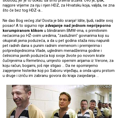
slobodu, jer je to dokaz da smo pravna država. Ovo je, ipak,
najgore vrijeme za nju i njen HDZ, za Hrvatsku koja, valjda, ne zna
što će bez tog HDZ-a...
Ne dao Bog većeg zla! Dosta je bilo sranja! Idite, ljudi, radite svoj
posao! A to sigurno nije
zdvajanje nad jednom neprijeporno
korumpiranom klikom
u blindiranim BMW-ima, s primitivnim
nećacima po HŽ-ovim uredima, "zaslužnim" govnarima koji su
okupirali javna poduzeća, a da u pet godina staža nisu napunili
pet radnih dana s punim radnim vremenom i premijerima i
potpredsjednicima Vlade, uglednim menadžerima godine i
čelnicima javnih poduzeća koji svoje živote po novom krate
čučnjevima u Remetincu, umjesto opernim arijama iz Verone, za
koju račun, bogami, još nije stigao ... Da ne spominjemo
zapjenjene histerike koji po Saboru vrijeđaju, a onda upiru prstom
u druge i izriču im zabranu govora do kraja zasjedanja ...