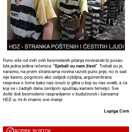
Puno više od svih ovih besmislenih pitanja novinarski bi posao
bila jedna jedina rečenica: "
Sjebali su nam život
". Trebali su je,
naravno, na prvim stranicama novina razviti puno prije, no ni sad
nije kasno, pogotovo ako uslijedi ozbiljna, argumentirana
rasprava o tome kako nas izvući iz gliba u koji su nas uvalili, a za
koji se i zadnjih dana zemljom spuštaju kameni temeljci. Sve
dotle dok besmisleno raspravljamo o budućnosti i šansama
HDZ-a, mi ih imamo sve manje.
Lupiga.Com
S
RODNE NOVICE