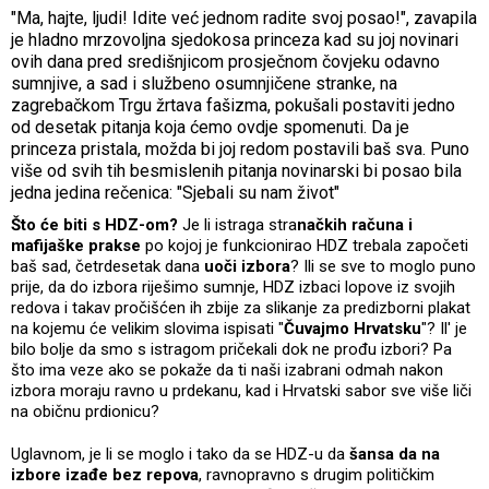
"Ma, hajte, ljudi! Idite već jednom radite svoj posao!", zavapila
je hladno mrzovoljna sjedokosa princeza kad su joj novinari
ovih dana pred središnjicom prosječnom čovjeku odavno
sumnjive, a sad i službeno osumnjičene stranke, na
zagrebačkom Trgu žrtava fašizma, pokušali postaviti jedno
od desetak pitanja koja ćemo ovdje spomenuti. Da je
princeza pristala, možda bi joj redom postavili baš sva. Puno
više od svih tih besmislenih pitanja novinarski bi posao bila
jedna jedina rečenica: "Sjebali su nam život"
Što će biti s HDZ-om?
Je li istraga stra
načkih računa i
mafijaške prakse
po kojoj je funkcionirao HDZ trebala započeti
baš sad, četrdesetak dana
uoči izbora
? Ili se sve to moglo puno
prije, da do izbora riješimo sumnje, HDZ izbaci lopove iz svojih
redova i takav pročišćen ih zbije za slikanje za predizborni plakat
na kojemu će velikim slovima ispisati "
Čuvajmo Hrvatsku
"? Il' je
bilo bolje da smo s istragom pričekali dok ne prođu izbori? Pa
što ima veze ako se pokaže da ti naši izabrani odmah nakon
izbora moraju ravno u prdekanu, kad i Hrvatski sabor sve više liči
na običnu prdionicu?
Uglavnom, je li se moglo i tako da se HDZ-u da
šansa da na
izbore izađe bez repova
, ravnopravno s drugim političkim