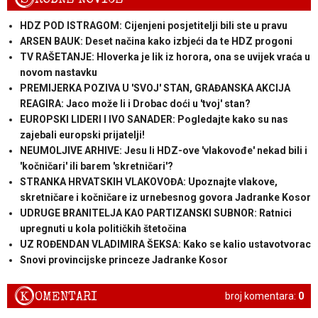
HDZ POD ISTRAGOM: Cijenjeni posjetitelji bili ste u pravu
ARSEN BAUK: Deset načina kako izbjeći da te HDZ progoni
TV RAŠETANJE: Hloverka je lik iz horora, ona se uvijek vraća u
novom nastavku
PREMIJERKA POZIVA U 'SVOJ' STAN, GRAĐANSKA AKCIJA
REAGIRA: Jaco može li i Drobac doći u 'tvoj' stan?
EUROPSKI LIDERI I IVO SANADER: Pogledajte kako su nas
zajebali europski prijatelji!
NEUMOLJIVE ARHIVE: Jesu li HDZ-ove 'vlakovođe' nekad bili i
'kočničari' ili barem 'skretničari'?
STRANKA HRVATSKIH VLAKOVOĐA: Upoznajte vlakove,
skretničare i kočničare iz urnebesnog govora Jadranke Kosor
UDRUGE BRANITELJA KAO PARTIZANSKI SUBNOR: Ratnici
upregnuti u kola političkih štetočina
UZ ROĐENDAN VLADIMIRA ŠEKSA: Kako se kalio ustavotvorac
Snovi provincijske princeze Jadranke Kosor
K
OMENTARI
broj komentara:
0