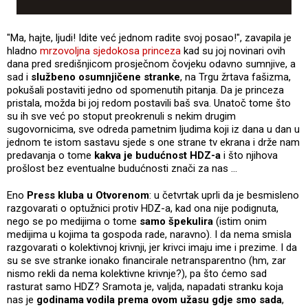
"Ma, hajte, ljudi! Idite već jednom radite svoj posao!", zavapila je
hladno
mrzovoljna sjedokosa princeza
kad su joj novinari ovih
dana pred središnjicom prosječnom čovjeku odavno sumnjive, a
sad i
službeno osumnjičene stranke
, na Trgu žrtava fašizma,
pokušali postaviti jedno od spomenutih pitanja. Da je princeza
pristala, možda bi joj redom postavili baš sva. Unatoč tome što
su ih sve već po stoput preokrenuli s nekim drugim
sugovornicima, sve odreda pametnim ljudima koji iz dana u dan u
jednom te istom sastavu sjede s one strane tv ekrana i drže nam
predavanja o tome
kakva je budućnost HDZ-a
i što njihova
prošlost bez eventualne budućnosti znači za nas ...
Eno
Press kluba u Otvorenom
: u četvrtak uprli da je besmisleno
razgovarati o optužnici protiv HDZ-a, kad ona nije podignuta,
nego se po medijima o tome
samo špekulira
(istim onim
medijima u kojima ta gospoda rade, naravno). I da nema smisla
razgovarati o kolektivnoj krivnji, jer krivci imaju ime i prezime. I da
su se sve stranke ionako financirale netransparentno (hm, zar
nismo rekli da nema kolektivne krivnje?), pa što ćemo sad
rasturat samo HDZ? Sramota je, valjda, napadati stranku koja
nas je
godinama vodila prema ovom užasu
gdje smo sada
,