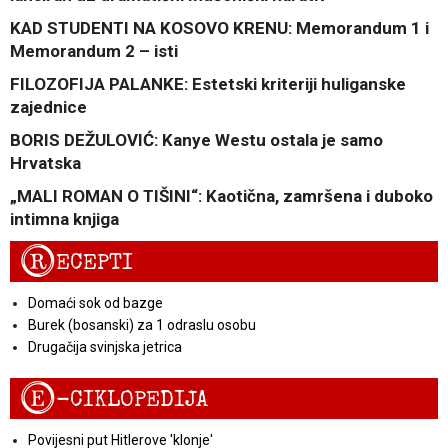
KAD STUDENTI NA KOSOVO KRENU: Memorandum 1 i
Memorandum 2 – isti
FILOZOFIJA PALANKE: Estetski kriteriji huliganske
zajednice
BORIS DEŽULOVIĆ: Kanye Westu ostala je samo
Hrvatska
„MALI ROMAN O TIŠINI“: Kaotična, zamršena i duboko
intimna knjiga
R
ECEPTI
Domaći sok od bazge
Burek (bosanski) za 1 odraslu osobu
Drugačija svinjska jetrica
E
-CIKLOPEDIJA
Povijesni put Hitlerove 'klonje'